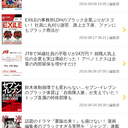
2016.09.09 10:05
|
編集部
EXILEの事務所LDHのブラック企業ぶりがスゴ
い！ 社員に丸刈り謝罪、路上土下座、ファンに
もブラック商法が
2016.08.17 08:21
|
編集部
JTBで36歳社員の手取りが24万円？ 就職人気上
位の企業も実は薄給だった！ アベノミクスは企
業の内部留保を増やすだけ
2016.06.06 07:00
|
編集部
鈴木体制崩壊でも変わらない…セブン-イレブン
のブラック体質は「自衛隊人脈」が支えていた！
トップ直属の特殊部隊も
2016.06.04 09:30
|
編集部
話題のドラマ『重版出来！』も描けない！ 漫画
編集者のブラックすぎる実態を「ジャンプ」連載