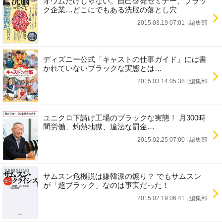
オウムだけじゃない。自己啓発セミナー、ブラッ
ク企業…どこにでもある洗脳の落とし穴
2015.03.19 07:01
|
編集部
ディズニー公式「キャストの仕事ガイド」には書
かれていないブラックな実態とは…
2015.03.14 05:38
|
編集部
ユニクロ下請け工場のブラックな実態！ 月300時
間労働、灼熱地獄、違法な罰金…
2015.02.25 07:00
|
編集部
サムスン危機説は嫌韓派の煽り？ でもサムスン
が「超ブラック」なのは事実だった！
2015.02.19 06:41
|
編集部