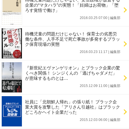
企業の“マタハラ”の実態！「妊婦はお荷物」「堕
ろす覚悟で働け」
2016.03.25 07:00
|
編集部
待機児童の問題だけじゃない！ 保育士の劣悪労
働な条件、人手不足で死亡事故が多発するブラッ
ク保育現場の実態
2016.03.23 11:17
|
編集部
『新世紀エヴァンゲリオン』とブラック企業の驚
くべき関係！ シンジくんの「逃げちゃダメだ」
が意味するものとは…
2015.12.09 11:00
|
編集部
社員に「北朝鮮人帰れ」の張り紙！ ブラック企
業大賞を攻撃した「アリさん引越社」はブラック
どころかヘイト企業だった
2015.12.03 06:00
|
編集部