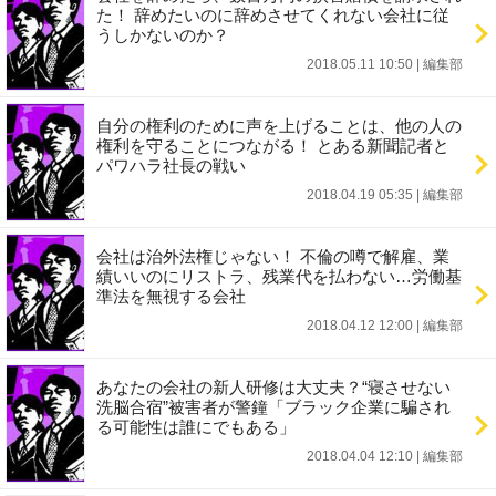
た！ 辞めたいのに辞めさせてくれない会社に従
うしかないのか？
2018.05.11 10:50
|
編集部
自分の権利のために声を上げることは、他の人の
権利を守ることにつながる！ とある新聞記者と
パワハラ社長の戦い
2018.04.19 05:35
|
編集部
会社は治外法権じゃない！ 不倫の噂で解雇、業
績いいのにリストラ、残業代を払わない…労働基
準法を無視する会社
2018.04.12 12:00
|
編集部
あなたの会社の新人研修は大丈夫？“寝させない
洗脳合宿”被害者が警鐘「ブラック企業に騙され
る可能性は誰にでもある」
2018.04.04 12:10
|
編集部