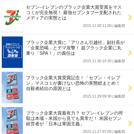
セブン-イレブンのブラック企業大賞受賞をマス
コミが完全無視！ 最強セブンタブー支配された
メディアの実態とは
2015.11.30 11:00
|
編集部
ブラック企業大賞に「アリさん引越社」副社長が
「企業恐喝」とデマ攻撃！ 超ブラック企業に丸
乗り「SPA！」の責任は
2015.11.30 10:30
|
編集部
ブラック企業大賞受賞記念！「セブン・イレブ
ン」マスコミが書けない恐怖の実態総まとめ！
自殺者続出の原因とは
2015.11.29 09:30
|
編集部
ブラック企業大賞最有力？ セブン-イレブンの搾
取は本場・米国から見ても異常だ！ 米国セブン
経営者が「日本は軍国主義」
2015.11.27 07:00
|
編集部