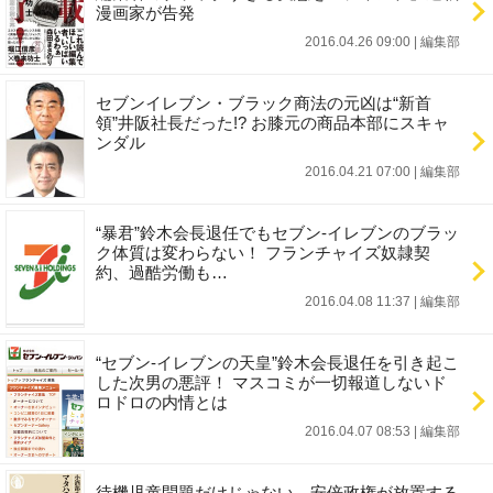
漫画家が告発
2016.04.26 09:00
|
編集部
セブンイレブン・ブラック商法の元凶は“新首
領”井阪社長だった!? お膝元の商品本部にスキャ
ンダル
2016.04.21 07:00
|
編集部
“暴君”鈴木会長退任でもセブン-イレブンのブラッ
ク体質は変わらない！ フランチャイズ奴隷契
約、過酷労働も…
2016.04.08 11:37
|
編集部
“セブン-イレブンの天皇”鈴木会長退任を引き起こ
した次男の悪評！ マスコミが一切報道しないド
ロドロの内情とは
2016.04.07 08:53
|
編集部
待機児童問題だけじゃない、安倍政権が放置する