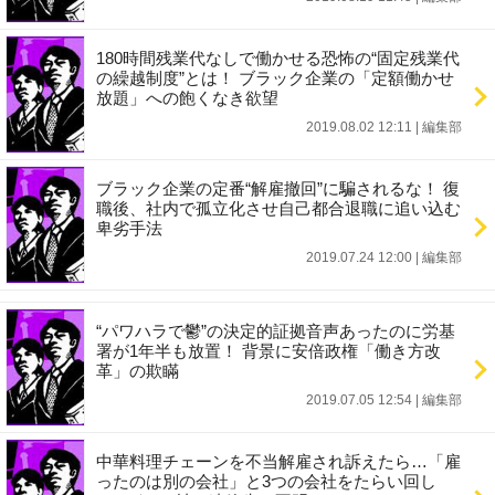
180時間残業代なしで働かせる恐怖の“固定残業代
の繰越制度”とは！ ブラック企業の「定額働かせ
放題」への飽くなき欲望
2019.08.02 12:11
|
編集部
ブラック企業の定番“解雇撤回”に騙されるな！ 復
職後、社内で孤立化させ自己都合退職に追い込む
卑劣手法
2019.07.24 12:00
|
編集部
“パワハラで鬱”の決定的証拠音声あったのに労基
署が1年半も放置！ 背景に安倍政権「働き方改
革」の欺瞞
2019.07.05 12:54
|
編集部
中華料理チェーンを不当解雇され訴えたら…「雇
ったのは別の会社」と3つの会社をたらい回し