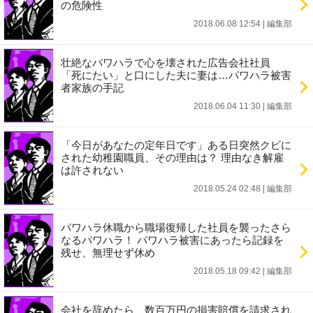
の危険性
2018.06.08 12:54
|
編集部
壮絶なパワハラで心を壊された広告会社社員
「死にたい」と口にした夫に妻は…パワハラ被害
者家族の手記
2018.06.04 11:30
|
編集部
「今日があなたの定年日です」ある日突然クビに
された幼稚園職員、その理由は？ 理由なき解雇
は許されない
2018.05.24 02:48
|
編集部
パワハラ休職から職場復帰した社員を襲ったさら
なるパワハラ！ パワハラ被害にあったら記録を
残せ、無理せず休め
2018.05.18 09:42
|
編集部
会社を辞めたら、数百万円の損害賠償を請求され