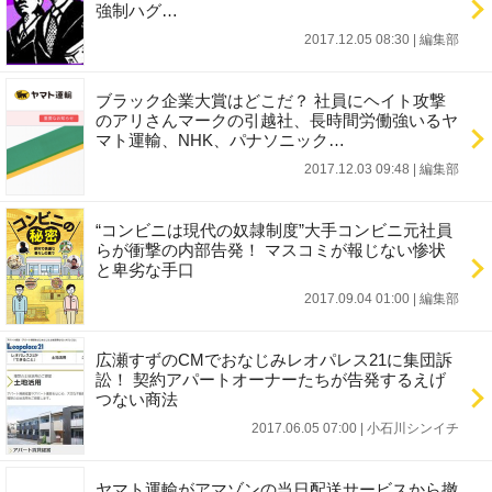
強制ハグ…
2017.12.05 08:30
|
編集部
ブラック企業大賞はどこだ？ 社員にヘイト攻撃
のアリさんマークの引越社、長時間労働強いるヤ
マト運輸、NHK、パナソニック…
2017.12.03 09:48
|
編集部
“コンビニは現代の奴隷制度”大手コンビニ元社員
らが衝撃の内部告発！ マスコミが報じない惨状
と卑劣な手口
2017.09.04 01:00
|
編集部
広瀬すずのCMでおなじみレオパレス21に集団訴
訟！ 契約アパートオーナーたちが告発するえげ
つない商法
2017.06.05 07:00
|
小石川シンイチ
ヤマト運輸がアマゾンの当日配送サービスから撤