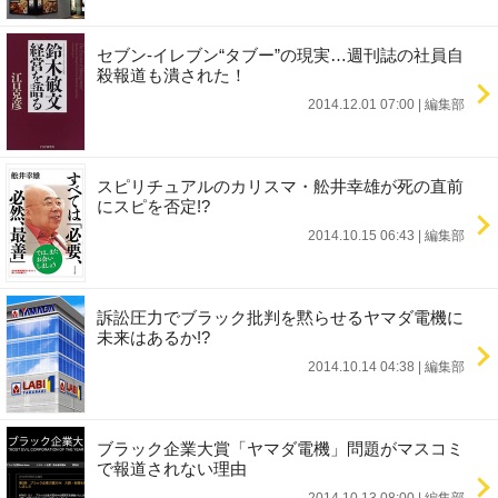
セブン-イレブン“タブー”の現実…週刊誌の社員自
殺報道も潰された！
2014.12.01 07:00
|
編集部
スピリチュアルのカリスマ・舩井幸雄が死の直前
にスピを否定!?
2014.10.15 06:43
|
編集部
訴訟圧力でブラック批判を黙らせるヤマダ電機に
未来はあるか!?
2014.10.14 04:38
|
編集部
ブラック企業大賞「ヤマダ電機」問題がマスコミ
で報道されない理由