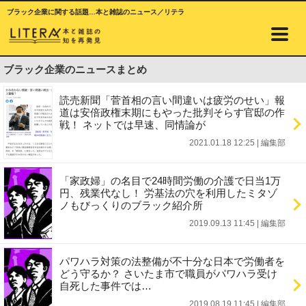
ブラック企業に関する話題…本と雑誌のニュース／リテラ
ブラック企業のニュースまとめ
読売新聞「菅首相の言い間違いは疲労のせい」報
道は安倍政権末期にもやった批判そらす官邸の作
戦！ ネットでは早速、同情論が
2021.01.18 12:25
|
編集部
「家政婦」の名目で24時間労働の介護で日当1万
円、残業代なし！ 労基法の穴を利用したミタゾ
ノもびっくりのブラック紹介所
2019.09.13 11:45
|
編集部
パワハラ対策の法整備が不十分な日本で労働者を
どう守るか？ さいたま市で職員がパワハラ受け
自死した事件では…
2019.08.19 11:45
|
編集部