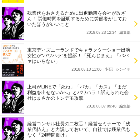
残業代をおさえるために出退勤簿を会社が改ざ
ん！ 労働時間を証明するために労働者がしてお
いたほうがいいこと
2018.08.23 12:34
|
編集部
東京ディズニーランドでキャラクターショー出演
女性が“パワハラ”を提訴！「死んじまえ」「ババ
ァはいらない」
2018.08.13 11:00
|
小石川シンイチ
上司がLINEで「死ね」「バカ」「カス」「まだ
利益を出せないAへ」とパワハラ！訴えられた会
社はまさかのトンデモ攻撃
2018.08.07 09:40
|
編集部
経営コンサル社長の二枚舌！経営セミナーで「残
業代払え」と力説しておいて、自社では残業代も
なく「24時間働け」