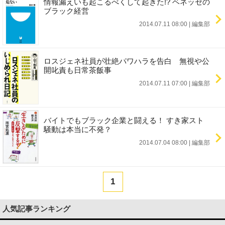
情報漏えいも起こるべくして起きた!? ベネッセの
ブラック経営
2014.07.11 08:00
|
編集部
ロスジェネ社員が壮絶パワハラを告白 無視や公
開叱責も日常茶飯事
2014.07.11 07:00
|
編集部
バイトでもブラック企業と闘える！ すき家スト
騒動は本当に不発？
2014.07.04 08:00
|
編集部
1
人気記事ランキング