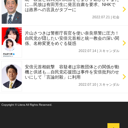
に…民放は有田芳生に発言自粛を要求、NHKで
は政界への言及がタブーに
2022.07.21 | 社会
片山さつきは警察庁長官を使い奈良県警に圧力！
自民党が隠したい安倍元首相と統一教会の深い関
係、名称変更をめぐる疑惑
2022.07.14 | スキャンダル
安倍元首相銃撃 容疑者は宗教団体との関係が動
機と供述も…自民党応援団は事件を安倍批判のせ
いにして「言論封殺」に利用
2022.07.10 | スキャンダル
Copyright © Litera All Rights Reserved.