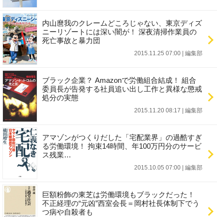
内山麿我のクレームどころじゃない、東京ディズ
ニーリゾートには深い闇が！ 深夜清掃作業員の
死亡事故と暴力団
2015.11.25 07:00
|
編集部
ブラック企業？ Amazonで労働組合結成！ 組合
委員長が告発する社員追い出し工作と異様な懲戒
処分の実態
2015.11.20 08:17
|
編集部
アマゾンがつくりだした「宅配業界」の過酷すぎ
る労働環境！ 拘束14時間、年100万円分のサービ
ス残業…
2015.10.05 07:00
|
編集部
巨額粉飾の東芝は労働環境もブラックだった！
不正経理の“元凶”西室会長＝岡村社長体制下でう
つ病や自殺者も