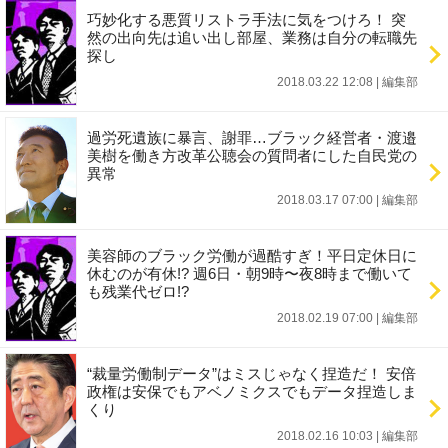
巧妙化する悪質リストラ手法に気をつけろ！ 突
然の出向先は追い出し部屋、業務は自分の転職先
探し
2018.03.22 12:08
|
編集部
過労死遺族に暴言、謝罪…ブラック経営者・渡邉
美樹を働き方改革公聴会の質問者にした自民党の
異常
2018.03.17 07:00
|
編集部
美容師のブラック労働が過酷すぎ！平日定休日に
休むのが有休!? 週6日・朝9時〜夜8時まで働いて
も残業代ゼロ!?
2018.02.19 07:00
|
編集部
“裁量労働制データ”はミスじゃなく捏造だ！ 安倍
政権は安保でもアベノミクスでもデータ捏造しま
くり
2018.02.16 10:03
|
編集部