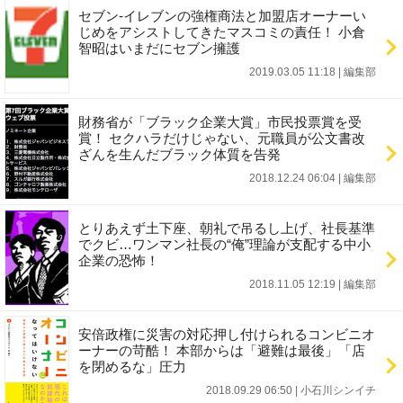
セブン-イレブンの強権商法と加盟店オーナーい
じめをアシストしてきたマスコミの責任！ 小倉
智昭はいまだにセブン擁護
2019.03.05 11:18
|
編集部
財務省が「ブラック企業大賞」市民投票賞を受
賞！ セクハラだけじゃない、元職員が公文書改
ざんを生んだブラック体質を告発
2018.12.24 06:04
|
編集部
とりあえず土下座、朝礼で吊るし上げ、社長基準
でクビ…ワンマン社長の“俺”理論が支配する中小
企業の恐怖！
2018.11.05 12:19
|
編集部
安倍政権に災害の対応押し付けられるコンビニオ
ーナーの苛酷！ 本部からは「避難は最後」「店
を閉めるな」圧力
2018.09.29 06:50
|
小石川シンイチ