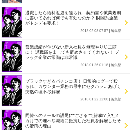
退職したら給料返還を迫られ…契約書や就業規則
に書いてあれば何でも有効なのか？ 財閥系企業
がトンデモ要求！
2018.02.08 07:57
|
編集部
営業成績が伸びない新入社員を無理やり坊主頭
に！ 退職届を出しても辞めさせてくれない！ ブ
ラック企業の常識は非常識
2018.01.26 01:18
|
編集部
ブラックすぎるパチンコ店！ 日常的にグーで殴
られ、カウンター業務の最中にセクハラ…あげく
突然の理不尽解雇
2018.01.22 12:00
|
編集部
同僚へのメールの語尾に“ござる”で解雇!? 入社2
カ月での理不尽減給に抵抗した社員を解雇したそ
の驚愕の理由