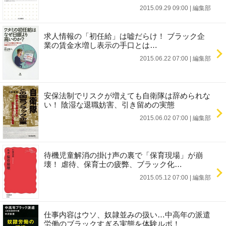
2015.09.29 09:00
|
編集部
求人情報の「初任給」は嘘だらけ！ ブラック企
業の賃金水増し表示の手口とは…
2015.06.22 07:00
|
編集部
安保法制でリスクが増えても自衛隊は辞められな
い！ 陰湿な退職妨害、引き留めの実態
2015.06.02 07:00
|
編集部
待機児童解消の掛け声の裏で「保育現場」が崩
壊！ 虐待、保育士の疲弊、ブラック化…
2015.05.12 07:00
|
編集部
仕事内容はウソ、奴隷並みの扱い…中高年の派遣
労働のブラックすぎる実態を体験ルポ！