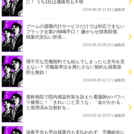
に！ うち1社は連絡先も不明
2019.06.26 11:52
|
編集部
ブームの退職代行サービスだけでは対応できない
ブラック企業の恫喝手口！ 嫌がらせ損害賠償、
残業代支払い拒否…
2019.06.18 09:23
|
編集部
理不尽な労働契約でも結んでしまったら文句を言
えない？ 労働基準法を満たさない契約も就業規
則も無効！
2019.06.05 12:17
|
編集部
透析病院で院内感染対策を訴えた看護師がパワハ
ラ被害に！「きれいごと言うな」「金がかかる」
と使用済み注射針を…
2019.05.10 10:57
|
編集部
深夜手当も早出残業代も支払われず、労働組合に