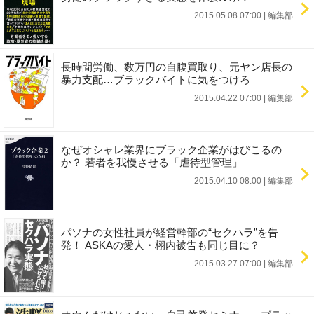
2015.05.08 07:00
|
編集部
長時間労働、数万円の自腹買取り、元ヤン店長の
暴力支配…ブラックバイトに気をつけろ
2015.04.22 07:00
|
編集部
なぜオシャレ業界にブラック企業がはびこるの
か？ 若者を我慢させる「虐待型管理」
2015.04.10 08:00
|
編集部
パソナの女性社員が経営幹部の“セクハラ”を告
発！ ASKAの愛人・栩内被告も同じ目に？
2015.03.27 07:00
|
編集部