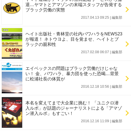
退…ヤマトとアマゾンの末端スタッフが告発する
ブラック労働の実態
2017.04.13 09:25
|
編集部
ヘイト出版社・青林堂の社内パワハラをNEWS23
が報道！ ネトウヨよ、目を覚ませ、ヘイトとブ
ラックの親和性
2017.02.08 06:07
|
編集部
エイベックスの問題はブラック労働だけじゃな
い！ 金、パワハラ、暴力団を使った恐喝…背景
に松浦社長の体質が
2016.12.18 10:56
|
編集部
本名を変えてまで大企業に挑む！ 「ユニクロ潜
入ルポ」が話題のジャーナリストによる「アマゾ
ン潜入ルポ」もすごい！
2016.12.16 11:09
|
編集部