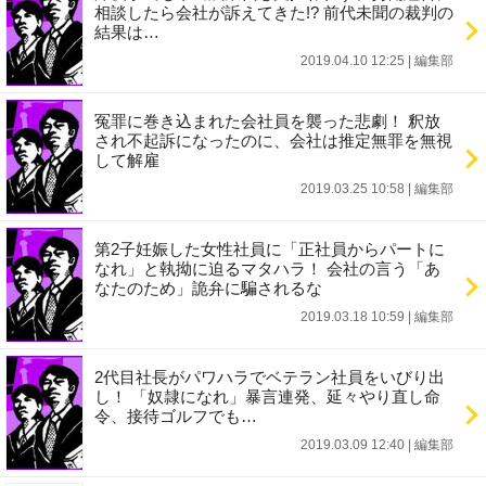
相談したら会社が訴えてきた!? 前代未聞の裁判の
結果は…
2019.04.10 12:25
|
編集部
冤罪に巻き込まれた会社員を襲った悲劇！ 釈放
され不起訴になったのに、会社は推定無罪を無視
して解雇
2019.03.25 10:58
|
編集部
第2子妊娠した女性社員に「正社員からパートに
なれ」と執拗に迫るマタハラ！ 会社の言う「あ
なたのため」詭弁に騙されるな
2019.03.18 10:59
|
編集部
2代目社長がパワハラでベテラン社員をいびり出
し！ 「奴隷になれ」暴言連発、延々やり直し命
令、接待ゴルフでも…
2019.03.09 12:40
|
編集部