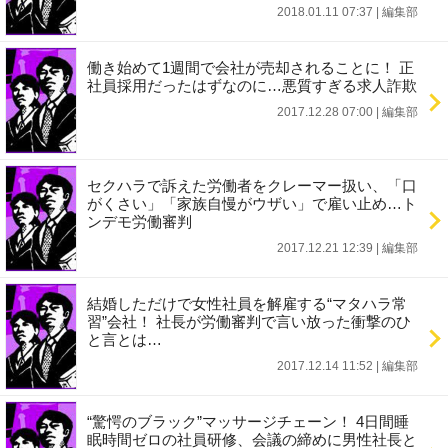
2018.01.11 07:37
|
編集部
働き始めて1週間で会社が売却されることに！ 正
社員採用だったはずなのに…悪質すぎる求人詐欺
2017.12.28 07:00
|
編集部
セクハラで訴えた労働者をクレーマー扱い、「口
がくさい」「家族自慢がウザい」で雇い止め…ト
ンデモ労働審判
2017.12.21 12:39
|
編集部
結婚しただけで女性社員を解雇する“マタハラ常
習”会社！ 社長が労働審判で言い放った衝撃のひ
と言とは…
2017.12.14 11:52
|
編集部
“驚愕のブラック”マッサージチェーン！ 4日間睡
眠時間ゼロの社員研修、会議の締めに男性社長と