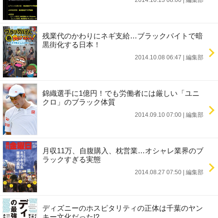
2014.10.13 08:00
|
編集部
残業代のかわりにネギ支給…ブラックバイトで暗
黒街化する日本！
2014.10.08 06:47
|
編集部
錦織選手に1億円！でも労働者には厳しい「ユニ
クロ」のブラック体質
2014.09.10 07:00
|
編集部
月収11万、自腹購入、枕営業…オシャレ業界のブ
ラックすぎる実態
2014.08.27 07:50
|
編集部
ディズニーのホスピタリティの正体は千葉のヤン
キー文化だった!?