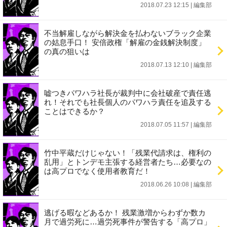
2018.07.23 12:15
|
編集部
不当解雇しながら解決金を払わないブラック企業
の姑息手口！ 安倍政権「解雇の金銭解決制度」
の真の狙いは
2018.07.13 12:10
|
編集部
嘘つきパワハラ社長が裁判中に会社破産で責任逃
れ！それでも社長個人のパワハラ責任を追及する
ことはできるか？
2018.07.05 11:57
|
編集部
竹中平蔵だけじゃない！「残業代請求は、権利の
乱用」とトンデモ主張する経営者たち…必要なの
は高プロでなく使用者教育だ！
2018.06.26 10:08
|
編集部
逃げる暇などあるか！ 残業激増からわずか数カ
月で過労死に…過労死事件が警告する「高プロ」