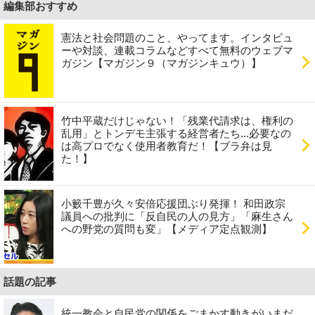
編集部おすすめ
憲法と社会問題のこと、やってます。インタビュ
ーや対談、連載コラムなどすべて無料のウェブマ
ガジン【マガジン９（マガジンキュウ）】
竹中平蔵だけじゃない！「残業代請求は、権利の
乱用」とトンデモ主張する経営者たち...必要なの
は高プロでなく使用者教育だ！【ブラ弁は見
た！】
小籔千豊が久々安倍応援団ぶり発揮！ 和田政宗
議員への批判に「反自民の人の見方」「麻生さん
への野党の質問も変」【メディア定点観測】
話題の記事
統一教会と自民党の関係をごまかす動きがいまだ