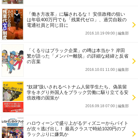
「働き方改革」に騙されるな！ 安倍政権の狙い
は年収400万円でも「残業代ゼロ」、過労自殺の
電通社員と同じ目に
2016.10.19 09:00
|
編集部
「くるりはブラック企業」の噂は本当か？ 岸田
繁が語った「メンバー離脱」の詳細な経緯と反省
の言葉
2016.10.01 11:00
|
編集部
“奴隷”扱いされるベトナム人留学生たち、偽装留
学をネグり外国人をブラック労働に駆り立てる安
倍政権の国策が
2016.09.18 07:00
|
編集部
ハロウィーンで盛り上がるディズニーからバイト
が次々逃げ出し！ 最高クラスで時給1020円のブ
ラックぶりに嫌気か