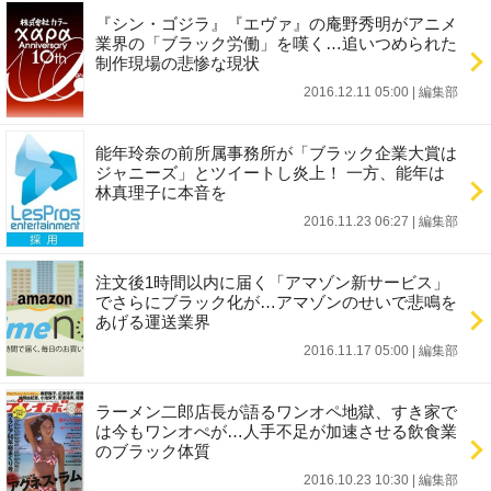
『シン・ゴジラ』『エヴァ』の庵野秀明がアニメ
業界の「ブラック労働」を嘆く…追いつめられた
制作現場の悲惨な現状
2016.12.11 05:00
|
編集部
能年玲奈の前所属事務所が「ブラック企業大賞は
ジャニーズ」とツイートし炎上！ 一方、能年は
林真理子に本音を
2016.11.23 06:27
|
編集部
注文後1時間以内に届く「アマゾン新サービス」
でさらにブラック化が…アマゾンのせいで悲鳴を
あげる運送業界
2016.11.17 05:00
|
編集部
ラーメン二郎店長が語るワンオペ地獄、すき家で
は今もワンオぺが…人手不足が加速させる飲食業
のブラック体質
2016.10.23 10:30
|
編集部