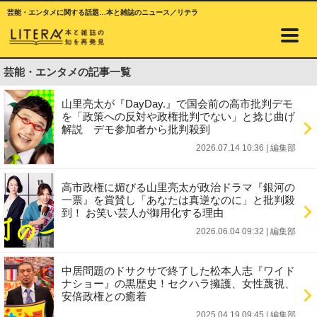
芸能・エンタメに関する話題…本と雑誌のニュース／リテラ
芸能・エンタメの記事一覧
山里亮太が『DayDay.』で国会前の高市批判デモ
を「政策への反対や政権批判でない」と捻じ曲げ
解説 デモ参加者から批判殺到
2026.07.14 10:36
|
編集部
高市政権に媚びる山里亮太が政治ドラマ『銀河の
一票』を賞賛し「あなたは真逆なのに」と批判殺
到！ お笑い芸人が御用化する理由
2026.06.04 09:32
|
編集部
中居問題のドサクサで終了した松本人志『ワイド
ナショー』の黒歴史！セクハラ擁護、女性蔑視、
安倍政権との癒着
2025.04.19 09:45
|
編集部