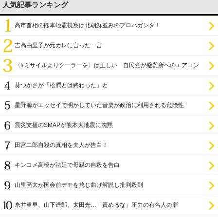
人気記事ランキング
高市首相の熊本地震視察は北朝鮮並みのプロパガンダ！
吉高由里子が元カレに言った一言
〈#ミサイルよりクーラーを〉は正しい 自民党が避難所へのエアコン
設置を遅らせてきた
葵つかさが「松潤とは終わった」と
星野源がエッセイで明かしていた音楽が政治に利用される危険性
震災支援のSMAPが熊本大地震に沈黙
田宮二郎自殺の真相を夫人が告白！
キンコメ高橋が法廷で母親の自殺を告白
山里亮太が国会前デモを捻じ曲げ解説し批判殺到
糸井重里、山下達郎、太田光…「責めるな」圧力の有名人の罪