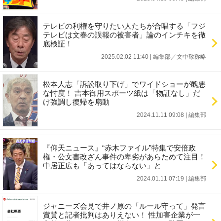
テレビの利権を守りたい人たちが合唱する「フジ
テレビは文春の誤報の被害者」論のインチキを徹
底検証！
2025.02.02 11:40
|
編集部／文中敬称略
松本人志「訴訟取り下げ」でワイドショーが醜悪
な忖度！ 吉本御用スポーツ紙は「物証なし」だ
け強調し復帰を扇動
2024.11.11 09:08
|
編集部
『仰天ニュース』“赤木ファイル”特集で安倍政
権・公文書改ざん事件の卑劣があらためて注目！
中居正広も「あってはならない」と
2024.01.11 07:19
|
編集部
ジャニーズ会見で井ノ原の「ルール守って」発言
賞賛と記者批判はありえない！ 性加害企業が一