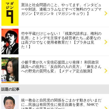
憲法と社会問題のこと、やってます。インタビュ
ーや対談、連載コラムなどすべて無料のウェブマ
ガジン【マガジン９（マガジンキュウ）】
竹中平蔵だけじゃない！「残業代請求は、権利の
乱用」とトンデモ主張する経営者たち...必要なの
は高プロでなく使用者教育だ！【ブラ弁は見
た！】
小籔千豊が久々安倍応援団ぶり発揮！ 和田政宗
議員への批判に「反自民の人の見方」「麻生さん
への野党の質問も変」【メディア定点観測】
話題の記事
統一教会と自民党の関係をごまかす動きがいまだ
に…民放は有田芳生に発言自粛を要求、NHKで
は政界への言及がタブーに