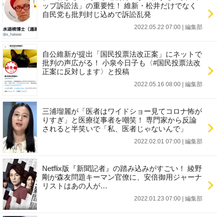
ップ訴訟法」の重要性！ 維新・松井だけでなく
自民党も批判封じ込めで訴訟乱発
2022.05.22 07:00
|
編集部
自公維新が提出「国民投票法改正案」にネットで
批判の声広がる！ 小泉今日子も〈#国民投票法改
正案に反対します〉と投稿
2022.05.16 08:00
|
編集部
三浦瑠麗が「医者はワイドショー見てコロナ怖が
りすぎ」と医療従事者を嘲笑！ 専門家から反論
されると半笑いで「私、医者じゃないんで」
2022.02.01 07:00
|
編集部
Netflix版『新聞記者』の踏み込みがすごい！ 綾野
剛が森友問題キーマン官僚に、安倍御用ジャーナ
リストはあの人が…
2022.01.23 07:00
|
編集部