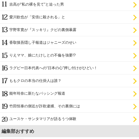
吉高が“私の裸を見て”と迫った男
愛川欽也が「安倍に殺される」と
宇野常寛が『スッキリ』クビの裏側暴露
香取慎吾隠し子報道はジャニーズのせい
りえママ、娘にたけしとの不倫を強要!?
ラグビー日本代表への“日本の心”押し付けがひどい！
ももクロの本当の仕掛人は誰？
能年玲奈に新たなバッシング報道
竹田恒泰の側近が詐欺逮捕、その裏側には
ユースケ・サンタマリアが語るうつ体験
編集部おすすめ