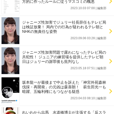
方的に作ったルールに従うマスコミの醜悪
2023.10.03 07:00
|
編集部
ジャニーズ性加害でジュリー社長辞任もテレビ局
は検証放棄！ 局内での行為が疑われるテレ朝と
NHKの無責任な姿勢
2023.09.06 03:28
|
編集部
ジャニーズ性加害問題で露わになったテレビ局の
共犯性！ ジュニアの練習場を提供したテレビ朝
日はジュリーの謝罪後も批判なし
2023.05.18 07:51
|
編集部
坂本龍一が最後まで中止を訴えた「神宮外苑森林
伐採・再開発」の元凶は森喜朗！ 萩生田光一も
暗躍、五輪利権にもつながる疑惑
2023.04.03 08:10
|
編集部
れいわから出馬 水道橋博士が主張する「反スラ