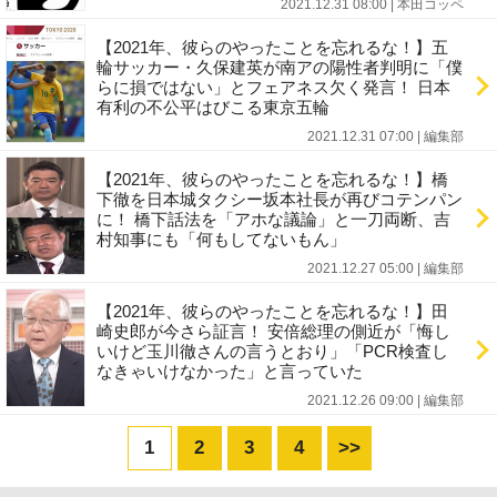
2021.12.31 08:00
|
本田コッペ
【2021年、彼らのやったことを忘れるな！】五
輪サッカー・久保建英が南アの陽性者判明に「僕
らに損ではない」とフェアネス欠く発言！ 日本
有利の不公平はびこる東京五輪
2021.12.31 07:00
|
編集部
【2021年、彼らのやったことを忘れるな！】橋
下徹を日本城タクシー坂本社長が再びコテンパン
に！ 橋下話法を「アホな議論」と一刀両断、吉
村知事にも「何もしてないもん」
2021.12.27 05:00
|
編集部
【2021年、彼らのやったことを忘れるな！】田
崎史郎が今さら証言！ 安倍総理の側近が「悔し
いけど玉川徹さんの言うとおり」「PCR検査し
なきゃいけなかった」と言っていた
2021.12.26 09:00
|
編集部
1
2
3
4
>>