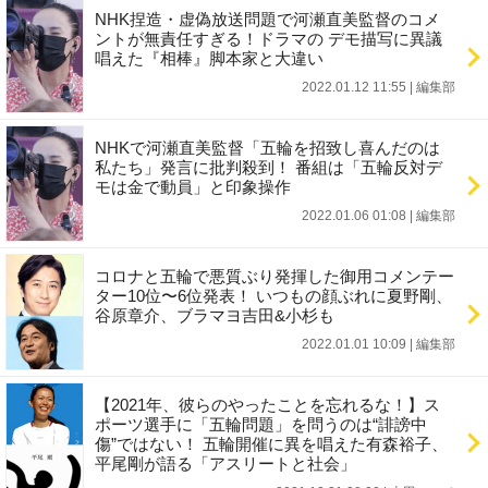
NHK捏造・虚偽放送問題で河瀬直美監督のコメ
ントが無責任すぎる！ドラマの デモ描写に異議
唱えた『相棒』脚本家と大違い
2022.01.12 11:55
|
編集部
NHKで河瀬直美監督「五輪を招致し喜んだのは
私たち」発言に批判殺到！ 番組は「五輪反対デ
モは金で動員」と印象操作
2022.01.06 01:08
|
編集部
コロナと五輪で悪質ぶり発揮した御用コメンテー
ター10位〜6位発表！ いつもの顔ぶれに夏野剛、
谷原章介、ブラマヨ吉田&小杉も
2022.01.01 10:09
|
編集部
【2021年、彼らのやったことを忘れるな！】ス
ポーツ選手に「五輪問題」を問うのは“誹謗中
傷”ではない！ 五輪開催に異を唱えた有森裕子、
平尾剛が語る「アスリートと社会」