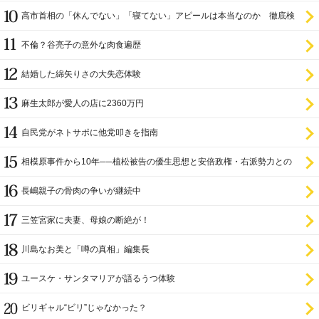
尊び女を卑む」と
高市首相の「休んでない」「寝てない」アピールは本当なのか 徹底検
証
不倫？谷亮子の意外な肉食遍歴
結婚した綿矢りさの大失恋体験
麻生太郎が愛人の店に2360万円
自民党がネトサポに他党叩きを指南
相模原事件から10年──植松被告の優生思想と安倍政権・右派勢力との
関係
長嶋親子の骨肉の争いが継続中
三笠宮家に夫妻、母娘の断絶が！
川島なお美と「噂の真相」編集長
ユースケ・サンタマリアが語るうつ体験
ビリギャル“ビリ”じゃなかった？