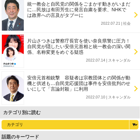
統一教会と自民党の関係をごまかす動きがいまだ
に…民放は有田芳生に発言自粛を要求、NHKで
は政界への言及がタブーに
2022.07.21 | 社会
片山さつきは警察庁長官を使い奈良県警に圧力！
自民党が隠したい安倍元首相と統一教会の深い関
係、名称変更をめぐる疑惑
2022.07.14 | スキャンダル
安倍元首相銃撃 容疑者は宗教団体との関係が動
機と供述も…自民党応援団は事件を安倍批判のせ
いにして「言論封殺」に利用
2022.07.10 | スキャンダル
カテゴリ別に読む
話題のキーワード