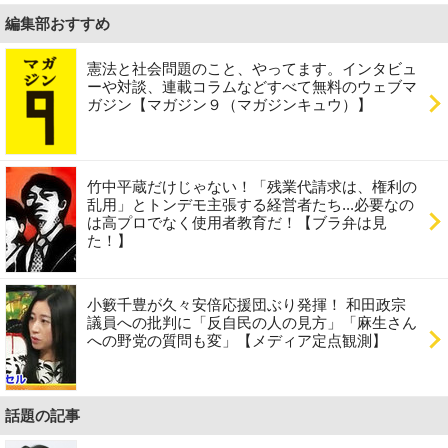
編集部おすすめ
憲法と社会問題のこと、やってます。インタビュ
ーや対談、連載コラムなどすべて無料のウェブマ
ガジン【マガジン９（マガジンキュウ）】
竹中平蔵だけじゃない！「残業代請求は、権利の
乱用」とトンデモ主張する経営者たち...必要なの
は高プロでなく使用者教育だ！【ブラ弁は見
た！】
小籔千豊が久々安倍応援団ぶり発揮！ 和田政宗
議員への批判に「反自民の人の見方」「麻生さん
への野党の質問も変」【メディア定点観測】
話題の記事