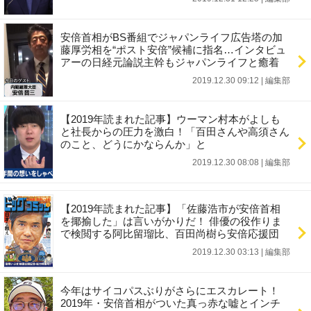
安倍首相がBS番組でジャパンライフ広告塔の加
藤厚労相を“ポスト安倍”候補に指名…インタビュ
アーの日経元論説主幹もジャパンライフと癒着
2019.12.30 09:12
|
編集部
【2019年読まれた記事】ウーマン村本がよしも
と社長からの圧力を激白！「百田さんや高須さん
のこと、どうにかならんか」と
2019.12.30 08:08
|
編集部
【2019年読まれた記事】「佐藤浩市が安倍首相
を揶揄した」は言いがかりだ！ 俳優の役作りま
で検閲する阿比留瑠比、百田尚樹ら安倍応援団
2019.12.30 03:13
|
編集部
今年はサイコパスぶりがさらにエスカレート！
2019年・安倍首相がついた真っ赤な嘘とインチ