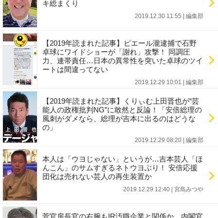
キ総まくり
2019.12.30 11:55
|
編集部
【2019年読まれた記事】ピエール瀧逮捕で石野
卓球にワイドショーが「謝れ」攻撃！ 同調圧
力、連帯責任…日本の異常性を突いた卓球のツイ
ートは間違ってない
2019.12.29 10:01
|
編集部
【2019年読まれた記事】くりぃむ上田晋也が“芸
能人の政権批判NG”に敢然と反論！「安倍総理の
風刺がダメなら、総理が吉本に出るのはどうな
の」
2019.12.29 08:20
|
編集部
本人は「ウヨじゃない」というが…吉本芸人「ほ
んこん」のサムすぎるネトウヨぶり！ 安倍応援
団化は売れない芸人の再生装置か
2019.12.29 12:40
|
宮島みつや
菅官房長官の右腕もIR汚職企業と関係か 内閣官