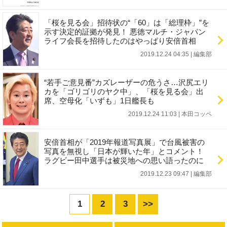
「桜を見る会」招待状の“「60」は「総理枠」”を
示す決定的証拠が発見！ 悪徳マルチ・ジャパン
ライフ会長を招待したのはやっぱり安倍首相
2019.12.24 04:35
|
編集部
“若手ご意見番”カズレーザーの危うさ…沢尻エリ
カを「ゴリゴリのヤク中」、「桜を見る会」出
席、空母化「いずも」1日艦長も
2019.12.24 11:03
|
本田コッペ
安倍首相が「2019年報道写真展」で台風被害の
写真を無視し「日本が輝いた年」とコメント！
ラグビー田中選手は被災地への思い語ったのに
2019.12.23 09:47
|
編集部
1
2
3
>>