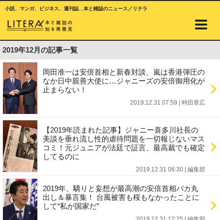
小説、マンガ、ビジネス、週刊誌…本と雑誌のニュース／リテラ
2019年12月の記事一覧
岡田准一は安倍首相と新春対談、嵐は香港弾圧の
なか日中親善大使に…ジャニーズの安倍御用化が
止まらない！
2019.12.31 07:59
|
時田章広
【2019年読まれた記事】ジャニー喜多川社長の
美談を垂れ流し性的虐待問題を一切報じないマス
コミ！元ジュニアが法廷で証言、最高裁でも確定
してるのに
2019.12.31 06:30
|
編集部
2019年、驕りと妄想が最高潮の安倍首相バカ丸
出し＆暴言集！ 台風被害も桜もなかったことに
して“私が国家だ”
2019.12.31 12:25
|
編集部