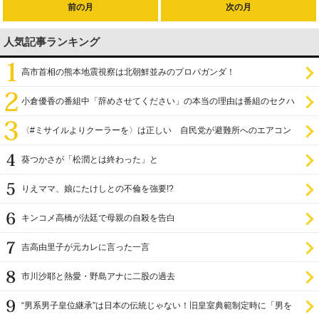
前の月
次の月
人気記事ランキング
高市首相の熊本地震視察は北朝鮮並みのプロパガンダ！
小倉優香の番組中「辞めさせてください」の本当の理由は番組のセクハ
ラ
〈#ミサイルよりクーラーを〉は正しい 自民党が避難所へのエアコン
設置を遅らせてきた
葵つかさが「松潤とは終わった」と
りえママ、娘にたけしとの不倫を強要!?
キンコメ高橋が法廷で母親の自殺を告白
吉高由里子が元カレに言った一言
市川沙耶と熱愛・野島アナに二股の過去
“男系男子皇位継承”は日本の伝統じゃない！旧皇室典範制定時に「男を