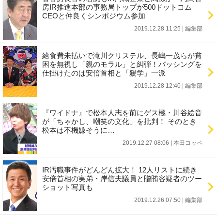
房IR推進本部の事務局トップが500ドットコム
CEOと仲良くシンポジウム参加
2019.12.28 11:25
|
編集部
給食費未払いで滝川クリステル、長嶋一茂らが貧
困を無視し「親のモラル」と糾弾！バッシングを
仕掛けたのは安倍首相と「親学」一派
2019.12.28 12:40
|
編集部
『ワイドナ』で松本人志を前にゲス極・川谷絵音
が「ちゃかし、嘲笑の文化」を批判！ そのとき
松本は不機嫌そうに…
2019.12.27 08:06
|
本田コッペ
IR汚職事件がどんどん拡大！ 12人リストに続き
安倍首相の実弟・岸信夫議員と贈賄容疑者のツー
ショット写真も
2019.12.26 07:50
|
編集部