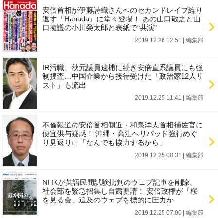
安倍首相が伊藤詩織さんへのセカンドレイプ繰り
返す「Hanada」に堂々登場！ あの山口敬之と山
口擁護の小川榮太郎と表紙で“共演”
2019.12.26 12:51
|
編集部
IR汚職、秋元議員逮捕に続き安倍直系議員にも強
制捜査…中国企業から接待受けた「政治家12人リ
スト」も流出
2019.12.25 11:41
|
編集部
不倫報道の安倍首相側近・和泉洋人首相補佐官に
便宜供与疑惑！ 沖縄・高江ヘリパッド強行めぐ
り見返りに「なんでも協力するから」
2019.12.25 08:31
|
編集部
NHKが英語民間試験批判のウェブ記事を削除、
社会部を緊急招集し自粛要請！ 安倍政権が「桜
を見る会」追及のウェブを標的に圧力か
2019.12.25 07:00
|
編集部