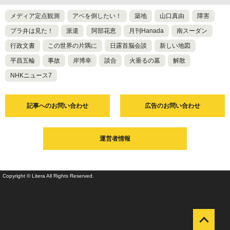
メディア定点観測
アベを倒したい！
築地
山口真由
障害
ブラ弁は見た！
派遣
阿部花恵
月刊Hanada
南スーダン
行政文書
この世界の片隅に
日露首脳会談
新しい地図
平昌五輪
事故
岸博幸
談合
火垂るの墓
解散
NHKニュース7
記事へのお問い合わせ
広告のお問い合わせ
運営者情報
Copyright © Litera All Rights Reserved.