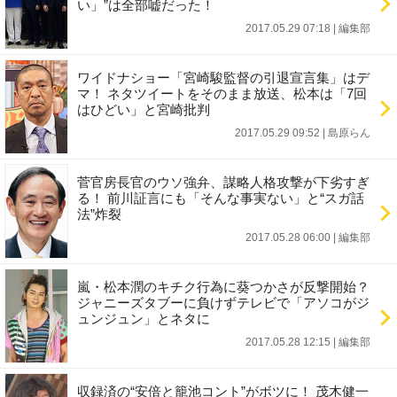
い」”は全部嘘だった！
2017.05.29 07:18
|
編集部
ワイドナショー「宮崎駿監督の引退宣言集」はデ
マ！ ネタツイートをそのまま放送、松本は「7回
はひどい」と宮崎批判
2017.05.29 09:52
|
島原らん
菅官房長官のウソ強弁、謀略人格攻撃が下劣すぎ
る！ 前川証言にも「そんな事実ない」と“スガ話
法”炸裂
2017.05.28 06:00
|
編集部
嵐・松本潤のキチク行為に葵つかさが反撃開始？
ジャニーズタブーに負けずテレビで「アソコがジ
ュンジュン」とネタに
2017.05.28 12:15
|
編集部
収録済の“安倍と籠池コント”がボツに！ 茂木健一