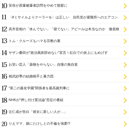
安倍が原爆被爆者訪問をやめて散髪に
〈#ミサイルよりクーラーを〉は正しい 自民党が避難所へのエアコン
設置を遅らせてきた
高市首相の「休んでない」「寝てない」アピールは本当なのか 徹底検
証
トム・クルーズもハマる宗教の裏
サザン桑田が“政治風刺辞めない”宣言！紅白での炎上にもめげず
お笑い芸人「薬物をやらない」自慢の無自覚
相武紗季の結婚相手と暴力団
“第二の森友学園”関係者を最高裁判事に
NHKが“押し付け憲法論”否定の番組
辻仁成が告白「彼女に新しい人が…」
りえママ、娘にたけしとの不倫を強要!?