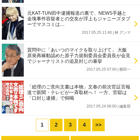
元KAT-TUN田中逮捕報道の裏で、NEWS手越と
金塊事件容疑者との交友が浮上もジャニーズタブ
ーでマスコミは…
2017.05.25 11:40
|
林 グンマ
質問中に「あいつのマイクを取り上げて」 大飯
原発再稼動認めた原子力規制委員会委員長が会見
でジャーナリストの追及封じの暴挙
2017.05.25 07:00
|
横田一
「総理のご意向文書は本物」文春の前次官証言報
道で新聞・テレビが一斉取材へ！ 一方、官邸は
「口封じ逮捕」で恫喝
2017.05.24 08:00
|
編集部
1
2
3
4
>>