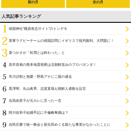
前の月
次の月
人気記事ランキング
靖国神社“職員有志サイト”のトンデモ
英軍ラグビーチームの靖国訪問にイギリスで批判殺到、大問題に！
葵つかさが「松潤とは終わった」と
高市首相の熊本地震視察は北朝鮮並みのプロパガンダ！
市川沙耶と熱愛・野島アナに二股の過去
黒澤明、丸山眞男、志賀直哉も朝鮮人虐殺を証言
吉高由里子が元カレに言った一言
阿川佐和子結婚手記に不倫略奪婚は？
自民圧勝で統一教会と萩生田めぐる新たな事実がなかったことに