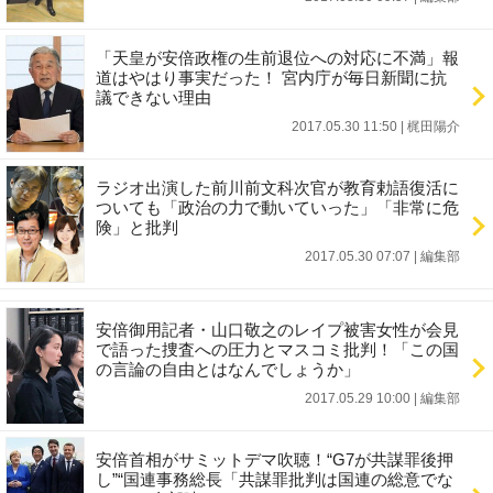
「天皇が安倍政権の生前退位への対応に不満」報
道はやはり事実だった！ 宮内庁が毎日新聞に抗
議できない理由
2017.05.30 11:50
|
梶田陽介
ラジオ出演した前川前文科次官が教育勅語復活に
ついても「政治の力で動いていった」「非常に危
険」と批判
2017.05.30 07:07
|
編集部
安倍御用記者・山口敬之のレイプ被害女性が会見
で語った捜査への圧力とマスコミ批判！「この国
の言論の自由とはなんでしょうか」
2017.05.29 10:00
|
編集部
安倍首相がサミットデマ吹聴！“G7が共謀罪後押
し”“国連事務総長「共謀罪批判は国連の総意でな