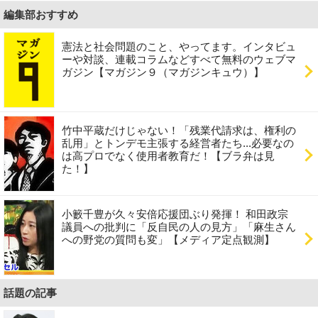
編集部おすすめ
憲法と社会問題のこと、やってます。インタビュ
ーや対談、連載コラムなどすべて無料のウェブマ
ガジン【マガジン９（マガジンキュウ）】
竹中平蔵だけじゃない！「残業代請求は、権利の
乱用」とトンデモ主張する経営者たち...必要なの
は高プロでなく使用者教育だ！【ブラ弁は見
た！】
小籔千豊が久々安倍応援団ぶり発揮！ 和田政宗
議員への批判に「反自民の人の見方」「麻生さん
への野党の質問も変」【メディア定点観測】
話題の記事