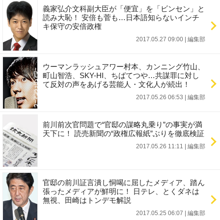
義家弘介文科副大臣が「便宜」を「ビンセン」と
読み大恥！ 安倍も菅も…日本語知らないインチ
キ保守の安倍政権
2017.05.27 09:00
|
編集部
ウーマンラッシュアワー村本、カンニング竹山、
町山智浩、SKY-HI、ちばてつや…共謀罪に対し
て反対の声をあげる芸能人・文化人が続出！
2017.05.26 06:53
|
編集部
前川前次官問題で“官邸の謀略丸乗り”の事実が満
天下に！ 読売新聞の“政権広報紙”ぶりを徹底検証
2017.05.26 11:11
|
編集部
官邸の前川証言潰し恫喝に屈したメディア、踏ん
張ったメディアが鮮明に！ 日テレ、とくダネは
無視、田崎はトンデモ解説
2017.05.25 06:07
|
編集部