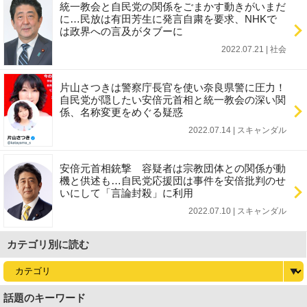
統一教会と自民党の関係をごまかす動きがいまだ
に…民放は有田芳生に発言自粛を要求、NHKで
は政界への言及がタブーに
2022.07.21 | 社会
片山さつきは警察庁長官を使い奈良県警に圧力！
自民党が隠したい安倍元首相と統一教会の深い関
係、名称変更をめぐる疑惑
2022.07.14 | スキャンダル
安倍元首相銃撃 容疑者は宗教団体との関係が動
機と供述も…自民党応援団は事件を安倍批判のせ
いにして「言論封殺」に利用
2022.07.10 | スキャンダル
カテゴリ別に読む
話題のキーワード