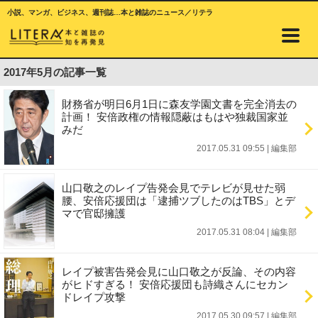
小説、マンガ、ビジネス、週刊誌…本と雑誌のニュース／リテラ
2017年5月の記事一覧
財務省が明日6月1日に森友学園文書を完全消去の
計画！ 安倍政権の情報隠蔽はもはや独裁国家並
みだ
2017.05.31 09:55
|
編集部
山口敬之のレイプ告発会見でテレビが見せた弱
腰、安倍応援団は「逮捕ツブしたのはTBS」とデ
マで官邸擁護
2017.05.31 08:04
|
編集部
レイプ被害告発会見に山口敬之が反論、その内容
がヒドすぎる！ 安倍応援団も詩織さんにセカン
ドレイプ攻撃
2017.05.30 09:57
|
編集部