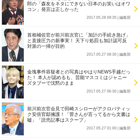
郎の「森友をネタにできない日本のお笑いはオワ
コン」発言は正しかった
2017.05.28 09:35
|
編集部
首相補佐官が前川前次官に「加計の手続き急げ」
と直接圧力の新事実！ 天下り処罰も加計認可反
対派の一掃が目的
2017.05.27 08:30
|
編集部
金塊事件容疑者との写真はやはりNEWS手越だっ
た！ 本人が認めるも、芸能マスコミはジャニー
ズタブーで沈黙のまま
2017.05.27 06:30
|
編集部
前川前次官会見で田崎スシローがアクロバティッ
ク安倍官邸擁護！「菅さんが言ってるから文書は
嘘」「読売記事はスクープ」
2017.05.27 01:00
|
編集部