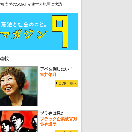
震災支援のSMAPが熊本大地震に沈黙
連載
アベを倒したい！
室井佑月
記事一覧へ
ブラ弁は見た！
ブラック企業被害対
策弁護団