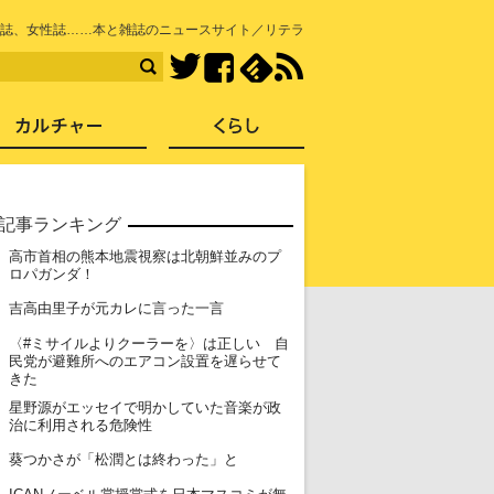
知を再発見
誌
、
女性誌
……本と雑誌のニュースサイト／リテラ
Facebook
feedly
RSS
Twitter
ス
社会
カルチャー
くらし
記事ランキング
高市首相の熊本地震視察は北朝鮮並みのプ
1
ロパガンダ！
2
吉高由里子が元カレに言った一言
〈#ミサイルよりクーラーを〉は正しい 自
3
民党が避難所へのエアコン設置を遅らせて
きた
星野源がエッセイで明かしていた音楽が政
4
治に利用される危険性
5
葵つかさが「松潤とは終わった」と