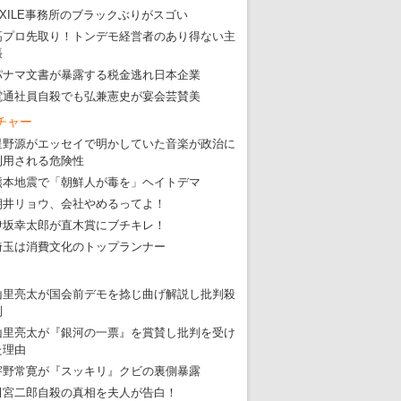
EXILE事務所のブラックぶりがスゴい
高プロ先取り！トンデモ経営者のあり得ない主
張
パナマ文書が暴露する税金逃れ日本企業
電通社員自殺でも弘兼憲史が宴会芸賛美
チャー
星野源がエッセイで明かしていた音楽が政治に
利用される危険性
熊本地震で「朝鮮人が毒を」ヘイトデマ
朝井リョウ、会社やめるってよ！
伊坂幸太郎が直木賞にブチキレ！
埼玉は消費文化のトップランナー
山里亮太が国会前デモを捻じ曲げ解説し批判殺
到
山里亮太が『銀河の一票』を賞賛し批判を受け
た理由
宇野常寛が『スッキリ』クビの裏側暴露
田宮二郎自殺の真相を夫人が告白！