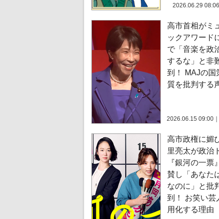
2026.06.29 08:0
高市首相がミ
ックアワード
で「音楽を政
するな」と非
到！ MAJの
質を批判する
2026.06.15 09:00
高市政権に媚
里亮太が政治
『銀河の一票
賛し「あなた
なのに」と批
到！ お笑い芸
用化する理由