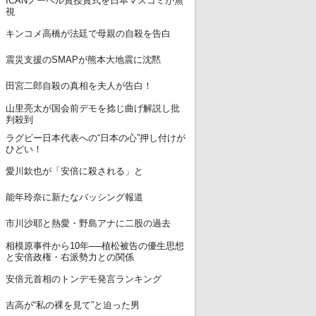
ICANノーベル賞授賞式を日本マスコミが無
6
視
7
キンコメ高橋が法廷で母親の自殺を告白
8
震災支援のSMAPが熊本大地震に沈黙
9
田宮二郎自殺の真相を夫人が告白！
山里亮太が国会前デモを捻じ曲げ解説し批
10
判殺到
ラグビー日本代表への“日本の心”押し付けが
11
ひどい！
12
愛川欽也が「安倍に殺される」と
13
能年玲奈に新たなバッシング報道
14
市川沙耶と熱愛・野島アナに二股の過去
相模原事件から10年──植松被告の優生思想
15
と安倍政権・右派勢力との関係
16
安倍元首相のトンデモ発言ランキング
17
吉高が“私の裸を見て”と迫った男