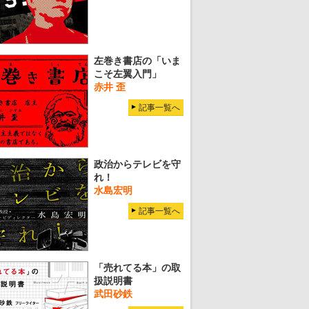
左巻き書店の「いま
こそ左翼入門」
赤井 歪
記事一覧へ
政治からテレビを守
れ！
水島宏明
記事一覧へ
「売れてる本」の取
扱説明書
武田砂鉄