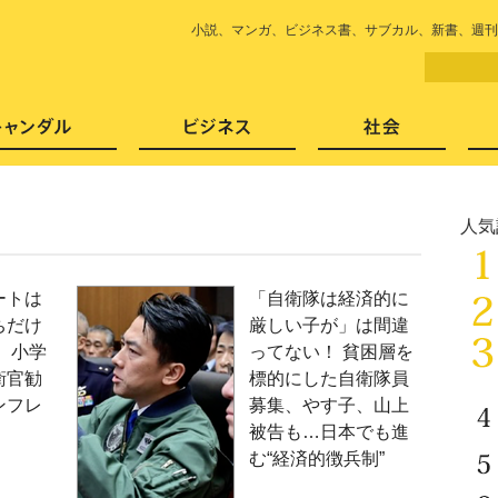
LITERA／リテラ 本と雑誌の
小説
、
マンガ
、
ビジネス書
、
サブカル
、
新書
、
週刊
芸能・エンタメ
スキャンダル
ビジネ
人気
ートは
「自衛隊は経済的に
ちだけ
厳しい子が」は間違
 小学
ってない！ 貧困層を
衛官勧
標的にした自衛隊員
ンフレ
募集、やす子、山上
被告も…日本でも進
む“経済的徴兵制”