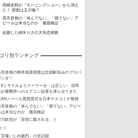
田崎史郎が『モーニングショー』から消え
18
た！ 原因は玉川徹？
高市首相の「休んでない」「寝てない」ア
19
ピールは本当なのか 徹底検証
20
結婚した綿矢りさの大失恋体験
ゴリ別ランキング
高市首相の熊本地震視察は北朝鮮並みのプロパ
ガンダ！
〈#ミサイルよりクーラーを〉は正しい 自民
党が避難所へのエアコン設置を遅らせてきた
ICANノーベル賞授賞式を日本マスコミが無視
高市首相の「休んでない」「寝てない」アピー
ルは本当なのか 徹底検証
愛川欽也が「安倍に殺される」と
ネス
「宝塚いじめ裁判」の全記録