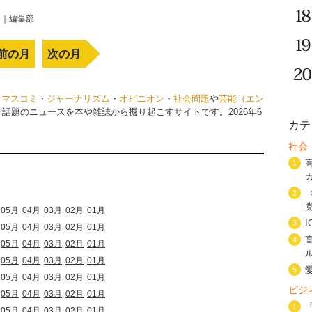
2
｜
編集部
前の月
次の月
・
マスコミ
・
ジャーナリズム
・
オピニオン
・
社会問題
や
芸能（エン
で話題のニュースを本や雑誌から掘り起こすサイトです。2026年6
カテ
社会
1
2
05月
04月
03月
02月
01月
3
05月
04月
03月
02月
01月
4
05月
04月
03月
02月
01月
05月
04月
03月
02月
01月
5
05月
04月
03月
02月
01月
ビジ
05月
04月
03月
02月
01月
1
05月
04月
03月
02月
01月