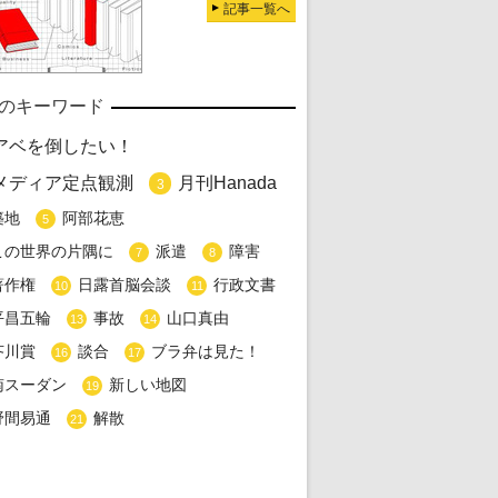
記事一覧へ
のキーワード
アベを倒したい！
メディア定点観測
月刊Hanada
3
築地
阿部花恵
5
この世界の片隅に
派遣
障害
7
8
著作権
日露首脳会談
行政文書
10
11
平昌五輪
事故
山口真由
13
14
芥川賞
談合
ブラ弁は見た！
16
17
南スーダン
新しい地図
19
野間易通
解散
21