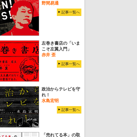
野間易通
記事一覧へ
左巻き書店の「いま
こそ左翼入門」
赤井 歪
記事一覧へ
政治からテレビを守
れ！
水島宏明
記事一覧へ
「売れてる本」の取