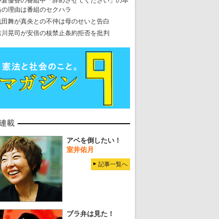
小倉優香の番組中「辞めさせてください」の本
当の理由は番組のセクハラ
浅田舞が真央との不仲は母のせいと告白
吉川晃司が安倍の核禁止条約拒否を批判
連載
アベを倒したい！
室井佑月
記事一覧へ
ブラ弁は見た！