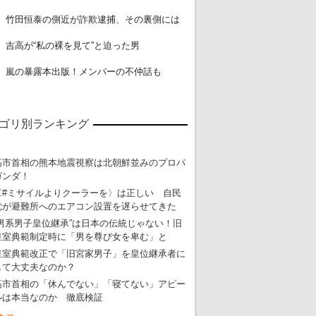
18
竹田恒泰の側近が詐欺逮捕、その裏側には
19
吉高が“私の裸を見て”と迫った男
20
嵐の暴露本出版！メンバーの不仲話も
ゴリ別ランキング
高市首相の熊本地震視察は北朝鮮並みのプロパ
ガンダ！
〈#ミサイルよりクーラーを〉は正しい 自民
党が避難所へのエアコン設置を遅らせてきた
“男系男子皇位継承”は日本の伝統じゃない！旧
皇室典範制定時に「男を尊び女を卑む」と
皇室典範改正で「旧宮家男子」を皇位継承者に
して大丈夫なのか？
高市首相の「休んでない」「寝てない」アピー
ルは本当なのか 徹底検証