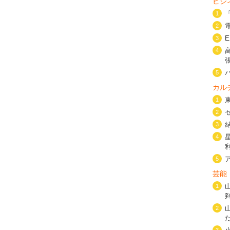
ビジ
1
2
3
4
5
カル
1
2
3
4
5
芸能
1
2