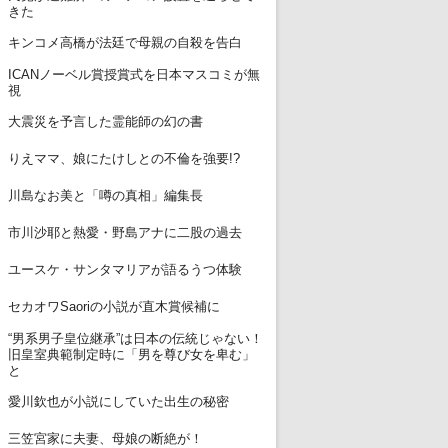
きた
7
キンコメ高橋が法廷で母親の自殺を告白
ICANノーベル賞授賞式を日本マスコミが無
8
視
9
大震災を予言した霊能師の幻の書
10
りえママ、娘にたけしとの不倫を強要!?
11
川島なお美と「噂の真相」編集長
12
市川沙耶と熱愛・野島アナに二股の過去
13
ユースケ・サンタマリアが語るうつ体験
14
セカオワSaoriの小説が直木賞候補に
“男系男子皇位継承”は日本の伝統じゃない！
15
旧皇室典範制定時に「男を尊び女を卑む」
と
16
愛川欽也が小説にしていた出生の秘密
17
三笠宮家に夫妻、母娘の断絶が！