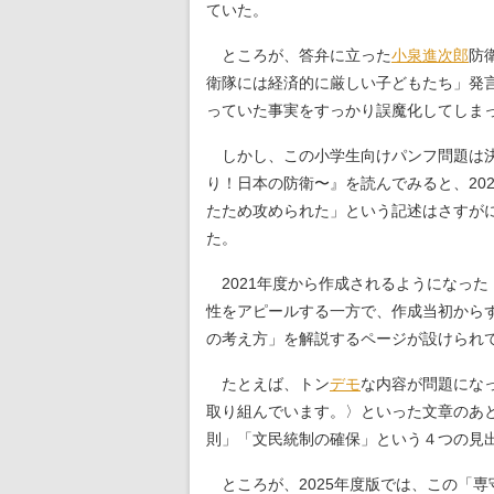
ていた。
ところが、答弁に立った
小泉進次郎
防
衛隊には経済的に厳しい子どもたち」発
っていた事実をすっかり誤魔化してしま
しかし、この小学生向けパンフ問題は決
り！日本の防衛〜』を読んでみると、20
たため攻められた」という記述はさすが
た。
2021年度から作成されるようになっ
性をアピールする一方で、作成当初から
の考え方」を解説するページが設けられ
たとえば、トン
デモ
な内容が問題になっ
取り組んでいます。〉といった文章のあ
則」「文民統制の確保」という４つの見
ところが、2025年度版では、この「