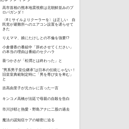
高市首相の熊本地震視察は北朝鮮並みのプ
1
ロパガンダ！
〈#ミサイルよりクーラーを〉は正しい 自
2
民党が避難所へのエアコン設置を遅らせて
きた
3
りえママ、娘にたけしとの不倫を強要!?
小倉優香の番組中「辞めさせてください」
4
の本当の理由は番組のセクハラ
5
葵つかさが「松潤とは終わった」と
“男系男子皇位継承”は日本の伝統じゃない！
6
旧皇室典範制定時に「男を尊び女を卑む」
と
7
吉高由里子が元カレに言った一言
8
キンコメ高橋が法廷で母親の自殺を告白
9
市川沙耶と熱愛・野島アナに二股の過去
10
魔法の認知症ケアの秘密に迫る