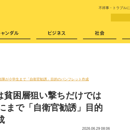
LITERA／リテラ 本と雑誌の
不祥事・トラブルに
芸能・エンタメ
スキャンダル
ビジネ
衛隊が小学生まで「自衛官勧誘」目的のパンフレット作成
は貧困層狙い撃ちだけでは
生にまで「自衛官勧誘」目的
成
2026.06.29 08:06