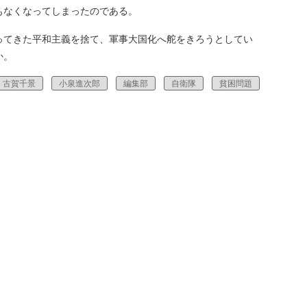
もなくなってしまったのである。
ってきた平和主義を捨て、軍事大国化へ舵をきろうとしてい
か。
古賀千景
小泉進次郎
編集部
自衛隊
貧困問題