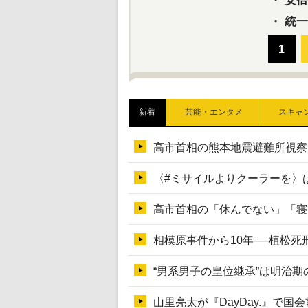
・
安倍晋
・
統一
新着
芸能・エンタメ
スキャ