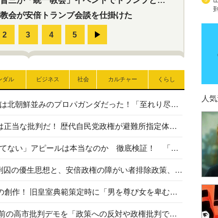
三が「統一教会」イベントでトランプと演説！同性婚や夫婦別姓を攻撃
教会が安倍トランプ会談を仕掛けた
ンダル
ビジネス
社会
カルチャー
くらし
人気
高市首相の熊本地震避難所視察は北朝鮮並みのプロパガンダだった！「至れり尽くせり」の選ばれた避難所の一方で実態は…
〈#ミサイルよりクーラーを〉は正当な批判だ！ 歴代自民党政権が避難所指定体育館へのエアコン設置を遅らせてきた客観的事実
高市首相の「休んでない」「寝てない」アピールは本当なのか 徹底検証！ 「資料読み込み」「アイロンがけ」も矛盾だらけ…
相模原事件から10年──植松死刑囚の優生思想と、安倍政権の障がい者排除政策、右派勢力の差別主義との関係を改めて問う
“男系男子の皇位継承”は明治期の創作！ 旧皇室典範策定時に「男を尊び女を卑むの慣習、人民の脳髄」とトンデモ論で女性天皇を否定
山里亮太が『DayDay.』で国会前の高市批判デモを「政策への反対や政権批判でない」と捻じ曲げ解説 デモ参加者から批判殺到