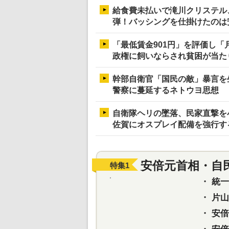
給食費未払いで滝川クリステル
弾！バッシングを仕掛けたのは
「最低賃金901円」を評価し「
政権に飼いならされ貧困が当た
幹部自衛官「国民の敵」暴言を
警察に蔓延するネトウヨ思想
自衛隊ヘリの墜落、民家直撃を
佐賀にオスプレイ配備を強行す
安倍元首相・自
特集
1
・
統一教
・
片山さ
・
安倍元