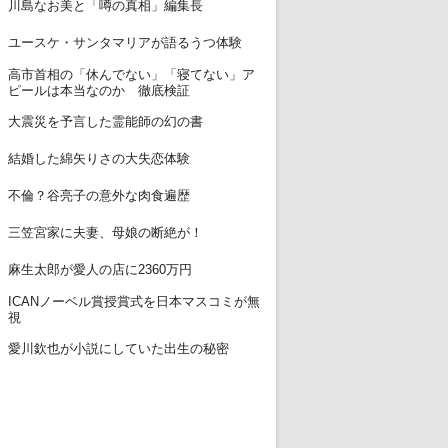
11
川島なお美と「噂の真相」編集長
12
ユースケ・サンタマリアが語るうつ体験
高市首相の「休んでない」「寝てない」ア
13
ピールは本当なのか 徹底検証
14
大震災を予言した霊能師の幻の書
15
結婚した綿矢りさの大失恋体験
16
不倫？谷亮子の意外な肉食遍歴
17
三笠宮家に夫妻、母娘の断絶が！
18
麻生太郎が愛人の店に2360万円
ICANノーベル賞授賞式を日本マスコミが無
19
視
20
愛川欽也が小説にしていた出生の秘密