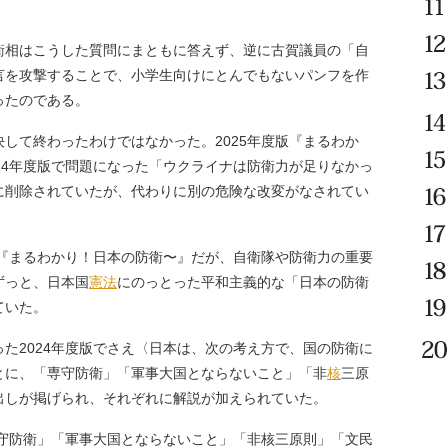
衛相はこうした質問にまともに答えず、逆に古賀議員の「自
言を攻撃することで、小学生向けにとんでもないパンフを作
ったのである。
して終わったわけではなかった。2025年度版『まるわか
24年度版で問題になった「ウクライナは防衛力が足りなかっ
に削除されていたが、代わりに別の危険な改変がなされてい
た『まるわかり！日本の防衛〜』だが、自衛隊や防衛力の重要
ずっと、日本国
憲法
にのっとった平和主義的な「日本の防衛
ていた。
た2024年度版でさえ〈日本は、次の考え方で、国の防衛に
とに、「専守防衛」「軍事大国とならないこと」「非
核
三原
出しが掲げられ、それぞれに解説が加えられていた。
専守防衛」「軍事大国とならないこと」「非核三原則」「文民