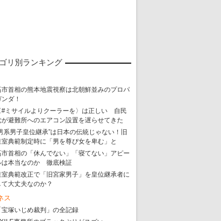
ゴリ別ランキング
高市首相の熊本地震視察は北朝鮮並みのプロパ
ガンダ！
〈#ミサイルよりクーラーを〉は正しい 自民
党が避難所へのエアコン設置を遅らせてきた
“男系男子皇位継承”は日本の伝統じゃない！旧
皇室典範制定時に「男を尊び女を卑む」と
高市首相の「休んでない」「寝てない」アピー
ルは本当なのか 徹底検証
皇室典範改正で「旧宮家男子」を皇位継承者に
して大丈夫なのか？
ネス
「宝塚いじめ裁判」の全記録