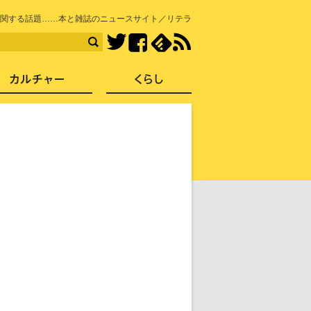
知を再発見
関する話題……本と雑誌のニュースサイト／リテラ
Facebook
feedly
RSS
Twitter
ス
社会
カルチャー
くらし