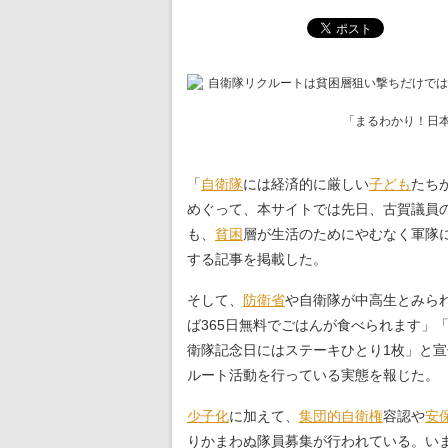
「まるわかり！日本
「
自衛隊
には経済的に厳しい
子ども
たち
めぐって、本サイトでは先日、古賀議員
も、
貧困
層が生活のためにやむなく軍隊
する記事を掲載した。
そして、
防衛省
や自衛隊が中高生とみら
ば365日無料でごはんが食べられます」
衛隊記念日にはステーキひとり1枚」と
ルート活動を行っている実態を報じた。
少子化
に加えて、
集団的自衛権
容認や
安
りかまわぬ隊員募集が行われている。い