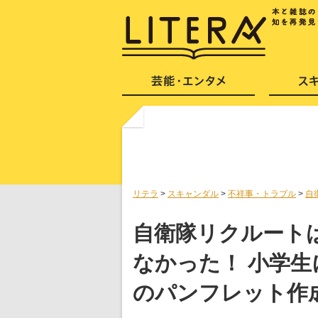
リテラ
>
スキャンダル
>
不祥事・トラブル
>
自
自衛隊リクルート
なかった！ 小学
のパンフレット作