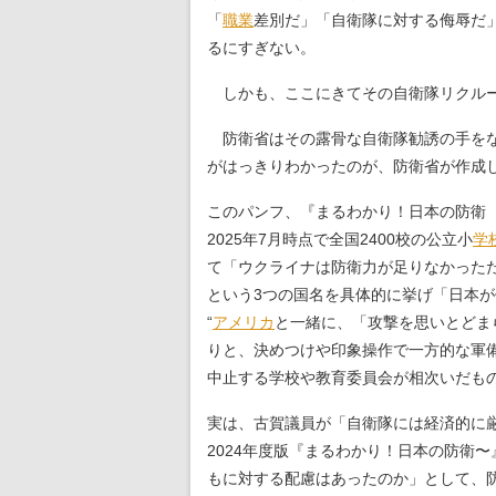
「
職業
差別だ」「自衛隊に対する侮辱だ
るにすぎない。
しかも、ここにきてその自衛隊リクルー
防衛省はその露骨な自衛隊勧誘の手を
がはっきりわかったのが、防衛省が作成
このパンフ、『まるわかり！日本の防衛 
2025年7月時点で全国2400校の公立小
学
て「ウクライナは防衛力が足りなかった
という3つの国名を具体的に挙げ「日本
“
アメリカ
と一緒に、「攻撃を思いとどま
りと、決めつけや印象操作で一方的な軍
中止する学校や教育委員会が相次いだも
実は、古賀議員が「自衛隊には経済的に
2024年度版『まるわかり！日本の防衛
もに対する配慮はあったのか」として、