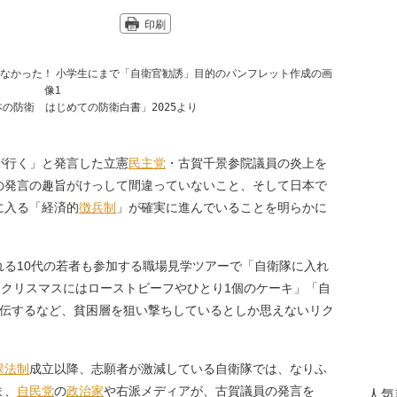
印刷
の防衛　はじめての防衛白書」2025より
が行く」と発言した立憲
民主党
・古賀千景参院議員の炎上を
の発言の趣旨がけっして間違っていないこと、そして日本で
に入る「経済的
徴兵制
」が確実に進んでいることを明らかに
れる10代の若者も参加する職場見学ツアーで「自衛隊に入れ
「クリスマスにはローストビーフやひとり1個のケーキ」「自
宣伝するなど、貧困層を狙い撃ちしているとしか思えないリク
保法制
成立以降、志願者が激減している自衛隊では、なりふ
ま、
自民党
の
政治家
や右派メディアが、古賀議員の発言を
人気