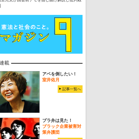
・
五輪関係者が入国当日、築地を散歩！
到
・
五輪でIOCラウンジ以外にVIPルーム、広告代理店は物品購入
連載
アベを倒したい！
室井佑月
記事一覧へ
ブラ弁は見た！
ブラック企業被害対
策弁護団