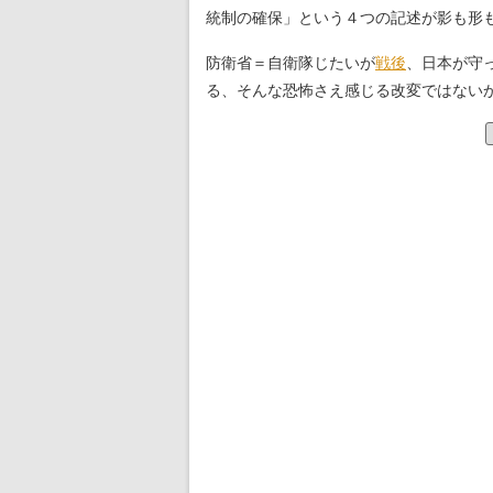
統制の確保」という４つの記述が影も形
防衛省＝自衛隊じたいが
戦後
、日本が守
る、そんな恐怖さえ感じる改変ではない