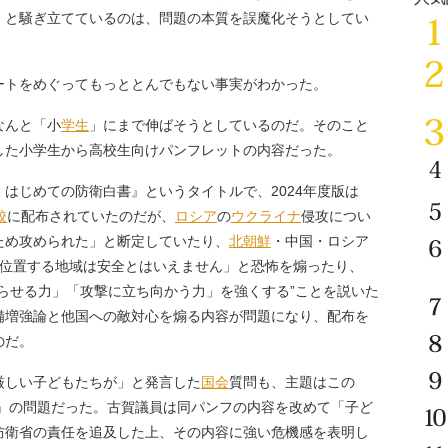
」と騒ぎ立てているのは、問題の本質を誤魔化そうとしてい
トをめぐってもっととんでもない事実がわかった。
なんと「小
学生
」にまで伸ばそうとしているのだ。そのこと
した小学生から高校生向けパンフレットの内容だった。
はじめての防衛白書』というタイトルで、2024年度版は
校
に配布されていたのだが、
ロシア
の
ウクライナ
侵攻につい
ため攻められた」と断定していたり、
北朝鮮
・中国・ロシア
が位置する地域は安全とはいえません」と恐怖を煽ったり、
らせる力」「攻撃に立ち向かう力」を強くする”ことを説いた
備増強論と他国への敵対心を煽る内容が問題になり、配布を
のだ。
厳しい子どもたちが」と発言した
国会
質問も、主題はこの
〜』の問題だった。古賀議員は同パンフの内容を改めて「子ど
防衛省の責任を追及した上、その内容に強い危機感を表明し