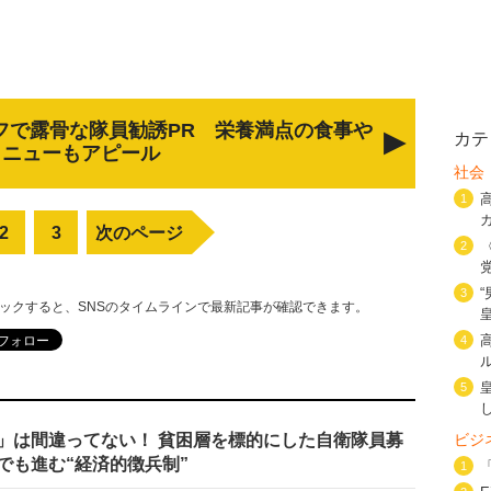
フで露骨な隊員勧誘PR 栄養満点の食事や
カテ
メニューもアピール
社会
1
2
3
次のページ
2
3
リックすると、SNSのタイムラインで最新記事が確認できます。
4
5
」は間違ってない！ 貧困層を標的にした自衛隊員募
ビジ
でも進む“経済的徴兵制”
1