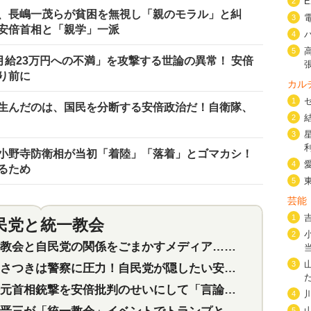
2
、長嶋一茂らが貧困を無視し「親のモラル」と糾
3
安倍首相と「親学」一派
4
5
月給23万円への不満」を攻撃する世論の異常！ 安倍
り前に
カル
1
生んだのは、国民を分断する安倍政治だ！自衛隊、
2
3
小野寺防衛相が当初「着陸」「落着」とゴマカシ！
4
るため
5
芸能
1
民党と統一教会
特集
2
2
会と自民党の関係をごまかすメディア…民放は有田芳生に発言自粛を要求
3
つきは警察に圧力！自民党が隠したい安倍元首相と統一教会の深い関係
首相銃撃を安倍批判のせいにして「言論封殺」に利用する自民党応援団
4
5