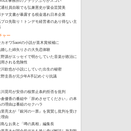
EXILE事務所のブラックぶりがスゴい
電通社員自殺でも弘兼憲史が宴会芸賛美
パナマ文書が暴露する税金逃れ日本企業
高プロ先取り！トンデモ経営者のあり得ない主
張
チャー
セカオワSaoriの小説が直木賞候補に
結婚した綿矢りさの大失恋体験
星野源がエッセイで明かしていた音楽が政治に
利用される危険性
愛川欽也が小説にしていた出生の秘密
東野圭吾が元少年A手記めぐり抗議
吉川晃司が安倍の核禁止条約拒否を批判
東京五輪強行開催特別企画 大ウソだら
小倉優香の番組中「辞めさせてください」の本
・
五輪入場行進にすぎやまこういちの曲、杉田水脈のLGB
当の理由は番組のセクハラ
山里亮太が『銀河の一票』を賞賛し批判を受け
・
大ウソだらけの東京五輪！ 安倍・菅・森はどんな嘘を
た理由
・
五輪サッカー・久保建英が南アの陽性者に「僕らに損ではない」
川島なお美と「噂の真相」編集長
山里亮太が国会前デモを捻じ曲げ解説し批判殺