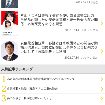
2022.07.21 | 社会
片山さつきは警察庁長官を使い奈良県警に圧力！
自民党が隠したい安倍元首相と統一教会の深い関
係、名称変更をめぐる疑惑
2022.07.14 | スキャンダル
安倍元首相銃撃 容疑者は宗教団体との関係が動
機と供述も…自民党応援団は事件を安倍批判のせ
いにして「言論封殺」に利用
2022.07.10 | スキャンダル
人気記事ランキング
高市首相の熊本地震視察は北朝鮮並みのプロパガンダ！
市川沙耶と熱愛・野島アナに二股の過去
葵つかさが「松潤とは終わった」と