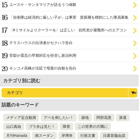
ユースケ・サンタマリアが語るうつ体験
「自衛隊は経済的に厳しい子が」は事実 貧困層を標的にした隊員募集
〈#ミサイルよりクーラーを〉は正しい 自民党が避難所へのエアコン
設置を遅らせてきた
テラスハウスの出演者がセクハラ告白
官邸が震災の早期対応を拒否し政治利用
キンコメ高橋が法廷で母親の自殺を告白
カテゴリ別に読む
話題のキーワード
メディア定点観測
アベを倒したい！
築地
阿部花恵
派遣
山口真由
ブラ弁は見た！
障害
この世界の片隅に
月刊Hanada
南スーダン
岸博幸
行政文書
日露首脳会談