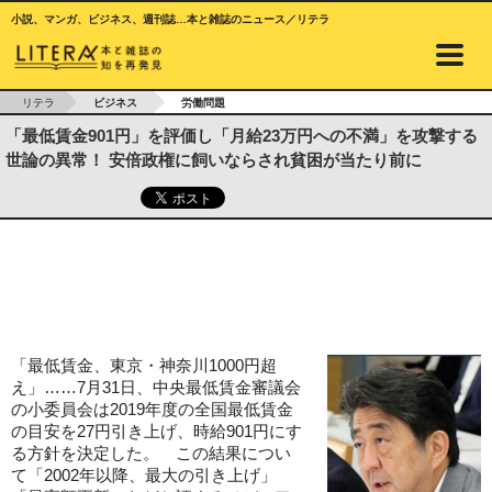
小説、マンガ、ビジネス、週刊誌…本と雑誌のニュース／リテラ
リテラ
ビジネス
労働問題
「最低賃金901円」を評価し「月給23万円への不満」を攻撃する
世論の異常！ 安倍政権に飼いならされ貧困が当たり前に
「最低賃金、東京・神奈川1000円超
え」……7月31日、中央最低賃金審議会
の小委員会は2019年度の全国最低賃金
の目安を27円引き上げ、時給901円にす
る方針を決定した。 この結果につい
て「2002年以降、最大の引き上げ」