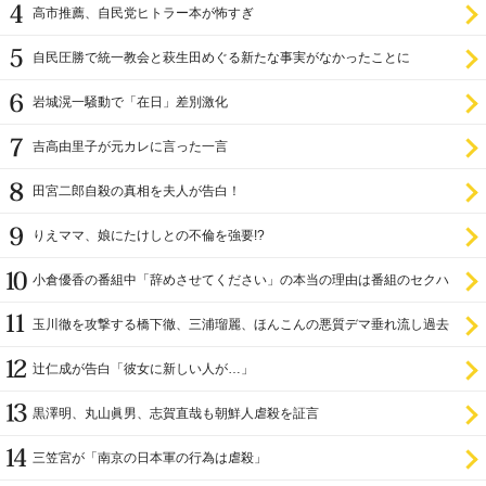
高市推薦、自民党ヒトラー本が怖すぎ
自民圧勝で統一教会と萩生田めぐる新たな事実がなかったことに
岩城滉一騒動で「在日」差別激化
吉高由里子が元カレに言った一言
田宮二郎自殺の真相を夫人が告白！
りえママ、娘にたけしとの不倫を強要!?
小倉優香の番組中「辞めさせてください」の本当の理由は番組のセクハ
ラ
玉川徹を攻撃する橋下徹、三浦瑠麗、ほんこんの悪質デマ垂れ流し過去
辻仁成が告白「彼女に新しい人が…」
黒澤明、丸山眞男、志賀直哉も朝鮮人虐殺を証言
三笠宮が「南京の日本軍の行為は虐殺」