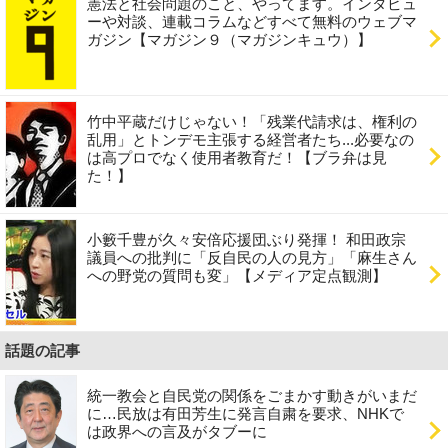
憲法と社会問題のこと、やってます。インタビュ
ーや対談、連載コラムなどすべて無料のウェブマ
ガジン【マガジン９（マガジンキュウ）】
竹中平蔵だけじゃない！「残業代請求は、権利の
乱用」とトンデモ主張する経営者たち...必要なの
は高プロでなく使用者教育だ！【ブラ弁は見
た！】
小籔千豊が久々安倍応援団ぶり発揮！ 和田政宗
議員への批判に「反自民の人の見方」「麻生さん
への野党の質問も変」【メディア定点観測】
話題の記事
統一教会と自民党の関係をごまかす動きがいまだ
に…民放は有田芳生に発言自粛を要求、NHKで
は政界への言及がタブーに