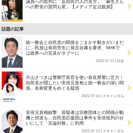
議員への批判に「反自民の人の見方」「麻生さん
への野党の質問も変」【メディア定点観測】
話題の記事
統一教会と自民党の関係をごまかす動きがいまだ
に…民放は有田芳生に発言自粛を要求、NHKで
は政界への言及がタブーに
2022.07.21 | 社会
片山さつきは警察庁長官を使い奈良県警に圧力！
自民党が隠したい安倍元首相と統一教会の深い関
係、名称変更をめぐる疑惑
2022.07.14 | スキャンダル
安倍元首相銃撃 容疑者は宗教団体との関係が動
機と供述も…自民党応援団は事件を安倍批判のせ
いにして「言論封殺」に利用
2022.07.10 | スキャンダル