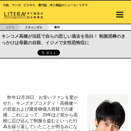
小説、マンガ、ビジネス、週刊誌…本と雑誌のニュース／リテラ
リテラ
スキャンダル
事件
キンコメ高橋が法廷で自らの悲しい過去を告白！ 制服泥棒のき
っかけは母親の自殺、イジメで女性恐怖症に
昨年12月26日、お笑いファンを驚か
せた、キングオブコメディ・高橋健一
の窃盗および建造物侵入容疑での逮
捕。これによって、20年ほど前から高
校に忍び込んで制服を盗むといった行
為を繰り返していたことが明るみにな