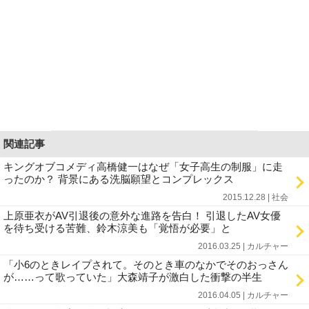
関連記事
キングオブコメディ高橋健一はなぜ「女子高生の制服」に走
ったのか？ 背景にある洗脳願望とコンプレックス
2015.12.28 | 社会
上原亜衣がAV引退後の意外な進路を告白！ 引退したAV女優
を待ち受ける苦難、鈴木涼美も「覚悟が必要」と
2016.03.25 | カルチャー
「小6のときレイプされて。そのとき車のなかでそのおっさん
が……って歌っていた」大森靖子が激白した衝撃の半生
2016.04.05 | カルチャー