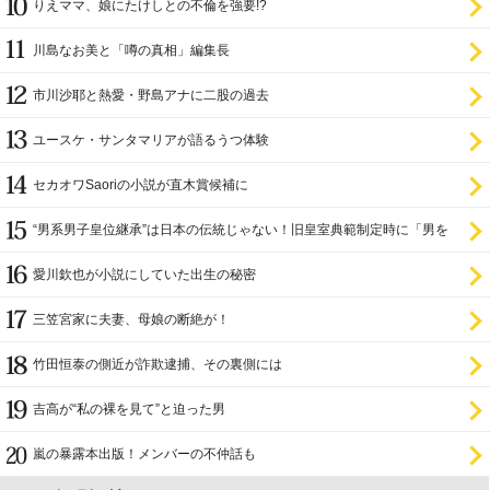
りえママ、娘にたけしとの不倫を強要!?
川島なお美と「噂の真相」編集長
市川沙耶と熱愛・野島アナに二股の過去
ユースケ・サンタマリアが語るうつ体験
セカオワSaoriの小説が直木賞候補に
“男系男子皇位継承”は日本の伝統じゃない！旧皇室典範制定時に「男を
尊び女を卑む」と
愛川欽也が小説にしていた出生の秘密
三笠宮家に夫妻、母娘の断絶が！
竹田恒泰の側近が詐欺逮捕、その裏側には
吉高が“私の裸を見て”と迫った男
嵐の暴露本出版！メンバーの不仲話も