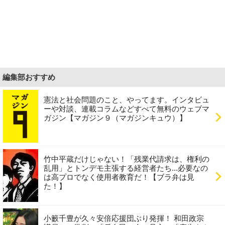
編集部おすすめ
憲法と社会問題のこと、やってます。インタビュ
ーや対談、連載コラムなどすべて無料のウェブマ
ガジン【マガジン９（マガジンキュウ）】
竹中平蔵だけじゃない！「残業代請求は、権利の
乱用」とトンデモ主張する経営者たち...必要なの
は高プロでなく使用者教育だ！【ブラ弁は見
た！】
小籔千豊が久々安倍応援団ぶり発揮！ 和田政宗