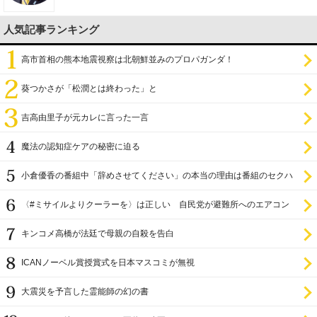
人気記事ランキング
高市首相の熊本地震視察は北朝鮮並みのプロパガンダ！
葵つかさが「松潤とは終わった」と
吉高由里子が元カレに言った一言
魔法の認知症ケアの秘密に迫る
小倉優香の番組中「辞めさせてください」の本当の理由は番組のセクハ
ラ
〈#ミサイルよりクーラーを〉は正しい 自民党が避難所へのエアコン
設置を遅らせてきた
キンコメ高橋が法廷で母親の自殺を告白
ICANノーベル賞授賞式を日本マスコミが無視
大震災を予言した霊能師の幻の書