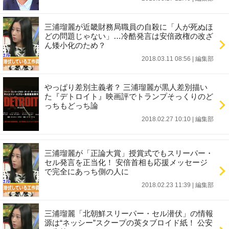
三浦瑠麗が近畿財務局職員の自殺に「人が死ぬほ
どの問題じゃない」…冷酷発言は安倍政権の改ざ
ん矮小化のため？
2018.03.11 08:56
|
編集部
やっぱり差別主義者？ 三浦瑠麗が黒人差別描い
た『デトロイト』映画評でトランプそっくりのど
っちもどっち論
2018.02.27 10:10
|
編集部
三浦瑠麗が「正論大賞」授賞式でもスリーパー・
セル発言を正当化！ 安倍首相も応援メッセージ
で完全にあっち側の人に
2018.02.23 11:39
|
編集部
三浦瑠麗「北朝鮮スリーパー・セル潜伏」の情報
源は“ネッシー”スクープの英タブロイド紙！ 公安