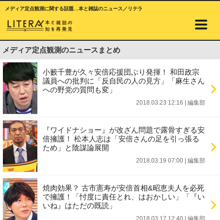
メディア定点観測に関する話題…本と雑誌のニュース／リテラ
メディア定点観測のニュースまとめ
小籔千豊が久々安倍応援団ぶり発揮！ 和田政宗
議員への批判に「反自民の人の見方」「麻生さん
への野党の質問も変」
2018.03.23 12:16
|
編集部
『ワイドナショー』が改ざん問題で露骨すぎる安
倍擁護！ 松本人志は「安倍さんの足を引っ張る
ため」と陰謀論展開
2018.03.19 07:00
|
編集部
焼肉効果？ 古市憲寿が安倍首相&昭恵夫人を必死
で擁護！「忖度に責任とれ、はおかしい」「『い
いね』はただの既読」
2018.03.17 12:40
|
編集部