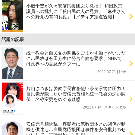
小籔千豊が久々安倍応援団ぶり発揮！ 和田政宗
議員への批判に「反自民の人の見方」「麻生さん
への野党の質問も変」【メディア定点観測】
話題の記事
統一教会と自民党の関係をごまかす動きがいまだ
に…民放は有田芳生に発言自粛を要求、NHKで
は政界への言及がタブーに
2022.07.21 | 社会
片山さつきは警察庁長官を使い奈良県警に圧力！
自民党が隠したい安倍元首相と統一教会の深い関
係、名称変更をめぐる疑惑
2022.07.14 | スキャンダル
安倍元首相銃撃 容疑者は宗教団体との関係が動
機と供述も…自民党応援団は事件を安倍批判のせ
いにして「言論封殺」に利用