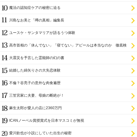
魔法の認知症ケアの秘密に迫る
川島なお美と「噂の真相」編集長
ユースケ・サンタマリアが語るうつ体験
高市首相の「休んでない」「寝てない」アピールは本当なのか 徹底検
証
大震災を予言した霊能師の幻の書
結婚した綿矢りさの大失恋体験
不倫？谷亮子の意外な肉食遍歴
三笠宮家に夫妻、母娘の断絶が！
麻生太郎が愛人の店に2360万円
ICANノーベル賞授賞式を日本マスコミが無視
愛川欽也が小説にしていた出生の秘密