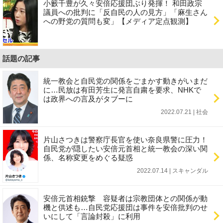
小籔千豊が久々安倍応援団ぶり発揮！ 和田政宗
議員への批判に「反自民の人の見方」「麻生さん
への野党の質問も変」【メディア定点観測】
話題の記事
統一教会と自民党の関係をごまかす動きがいまだ
に…民放は有田芳生に発言自粛を要求、NHKで
は政界への言及がタブーに
2022.07.21 | 社会
片山さつきは警察庁長官を使い奈良県警に圧力！
自民党が隠したい安倍元首相と統一教会の深い関
係、名称変更をめぐる疑惑
2022.07.14 | スキャンダル
安倍元首相銃撃 容疑者は宗教団体との関係が動
機と供述も…自民党応援団は事件を安倍批判のせ
いにして「言論封殺」に利用