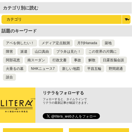
カテゴリ別に読む
話題のキーワード
アベを倒したい！
メディア定点観測
月刊Hanada
築地
障害
派遣
山口真由
ブラ弁は見た！
この世界の片隅に
阿部花恵
南スーダン
行政文書
事故
解散
日露首脳会談
火垂るの墓
NHKニュース7
新しい地図
平昌五輪
野間易通
談合
リテラをフォローする
フォローすると、タイムラインで
リテラの最新記事が確認できます。