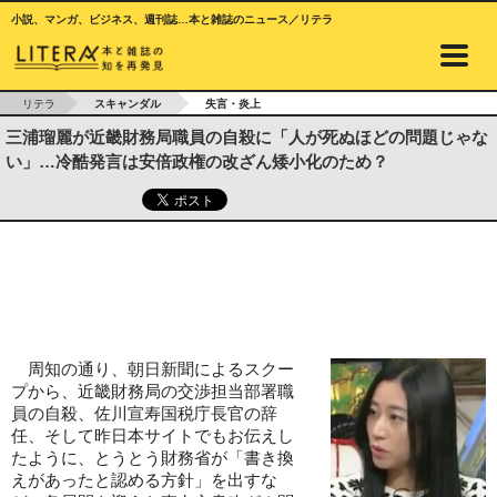
小説、マンガ、ビジネス、週刊誌…本と雑誌のニュース／リテラ
リテラ
スキャンダル
失言・炎上
三浦瑠麗が近畿財務局職員の自殺に「人が死ぬほどの問題じゃな
い」…冷酷発言は安倍政権の改ざん矮小化のため？
周知の通り、朝日新聞によるスクー
プから、近畿財務局の交渉担当部署職
員の自殺、佐川宣寿国税庁長官の辞
任、そして昨日本サイトでもお伝えし
たように、とうとう財務省が「書き換
えがあったと認める方針」を出すな