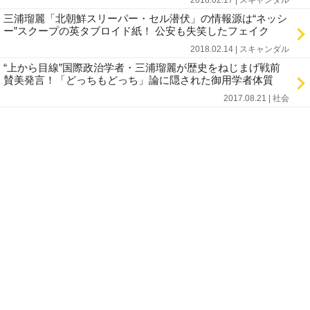
2018.02.17 | スキャンダル
三浦瑠麗「北朝鮮スリーパー・セル潜伏」の情報源は“ネッシ
ー”スクープの英タブロイド紙！ 公安も失笑したフェイク
2018.02.14 | スキャンダル
“上から目線”国際政治学者・三浦瑠麗が歴史をねじまげ戦前
賛美発言！「どっちもどっち」論に隠された御用学者体質
2017.08.21 | 社会