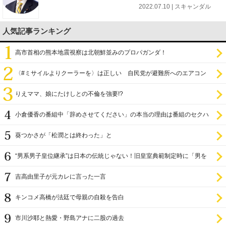
2022.07.10 | スキャンダル
人気記事ランキング
高市首相の熊本地震視察は北朝鮮並みのプロパガンダ！
〈#ミサイルよりクーラーを〉は正しい 自民党が避難所へのエアコン
設置を遅らせてきた
りえママ、娘にたけしとの不倫を強要!?
小倉優香の番組中「辞めさせてください」の本当の理由は番組のセクハ
ラ
葵つかさが「松潤とは終わった」と
“男系男子皇位継承”は日本の伝統じゃない！旧皇室典範制定時に「男を
尊び女を卑む」と
吉高由里子が元カレに言った一言
キンコメ高橋が法廷で母親の自殺を告白
市川沙耶と熱愛・野島アナに二股の過去