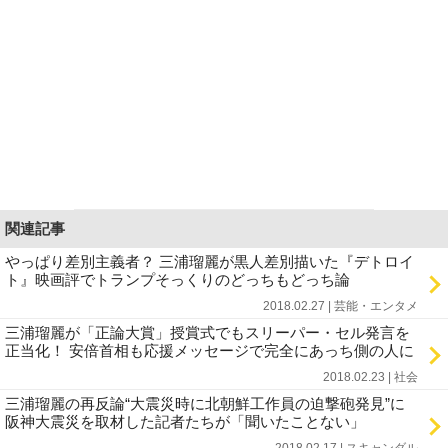
関連記事
やっぱり差別主義者？ 三浦瑠麗が黒人差別描いた『デトロイ
ト』映画評でトランプそっくりのどっちもどっち論
2018.02.27 | 芸能・エンタメ
三浦瑠麗が「正論大賞」授賞式でもスリーパー・セル発言を
正当化！ 安倍首相も応援メッセージで完全にあっち側の人に
2018.02.23 | 社会
三浦瑠麗の再反論“大震災時に北朝鮮工作員の迫撃砲発見”に
阪神大震災を取材した記者たちが「聞いたことない」