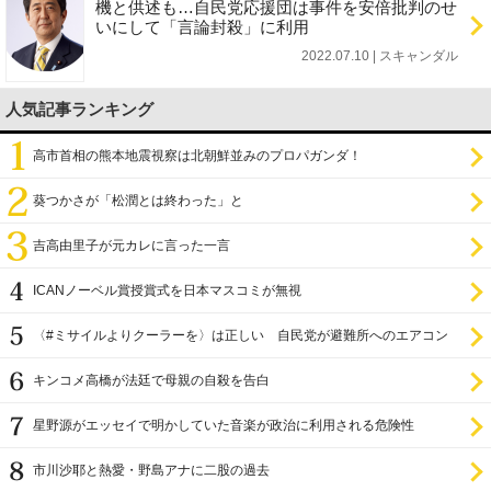
機と供述も…自民党応援団は事件を安倍批判のせ
いにして「言論封殺」に利用
2022.07.10 | スキャンダル
人気記事ランキング
高市首相の熊本地震視察は北朝鮮並みのプロパガンダ！
葵つかさが「松潤とは終わった」と
吉高由里子が元カレに言った一言
ICANノーベル賞授賞式を日本マスコミが無視
〈#ミサイルよりクーラーを〉は正しい 自民党が避難所へのエアコン
設置を遅らせてきた
キンコメ高橋が法廷で母親の自殺を告白
星野源がエッセイで明かしていた音楽が政治に利用される危険性
市川沙耶と熱愛・野島アナに二股の過去