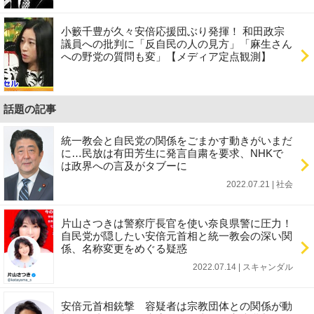
小籔千豊が久々安倍応援団ぶり発揮！ 和田政宗
議員への批判に「反自民の人の見方」「麻生さん
への野党の質問も変」【メディア定点観測】
話題の記事
統一教会と自民党の関係をごまかす動きがいまだ
に…民放は有田芳生に発言自粛を要求、NHKで
は政界への言及がタブーに
2022.07.21 | 社会
片山さつきは警察庁長官を使い奈良県警に圧力！
自民党が隠したい安倍元首相と統一教会の深い関
係、名称変更をめぐる疑惑
2022.07.14 | スキャンダル
安倍元首相銃撃 容疑者は宗教団体との関係が動