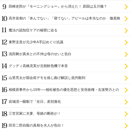
田崎史郎が『モーニングショー』から消えた！ 原因は玉川徹？
高市首相の「休んでない」「寝てない」アピールは本当なのか 徹底検
証
魔法の認知症ケアの秘密に迫る
東野圭吾が元少年A手記めぐり抗議
浅田舞が真央との不仲は母のせいと告白
グッディ高橋克実が北朝鮮危機で本音
山里亮太が国会前デモを捻じ曲げ解説し批判殺到
相模原事件から10年──植松被告の優生思想と安倍政権・右派勢力との
関係
岩城滉一騒動で「在日」差別激化
三笠宮家に夫妻、母娘の断絶が！
田宮二郎自殺の真相を夫人が告白！