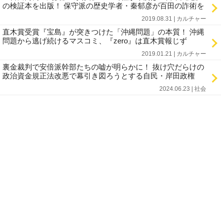
の検証本を出版！ 保守派の歴史学者・秦郁彦が百田の詐術を
2019.08.31 | カルチャー
直木賞受賞『宝島』が突きつけた「沖縄問題」の本質！ 沖縄
問題から逃げ続けるマスコミ、『zero』は直木賞報じず
2019.01.21 | カルチャー
裏金裁判で安倍派幹部たちの嘘が明らかに！ 抜け穴だらけの
政治資金規正法改悪で幕引き図ろうとする自民・岸田政権
2024.06.23 | 社会