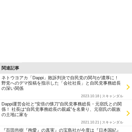
関連記事
ネトウヨアカ「Dappi」敗訴判決で自民党の関与が濃厚に！
野党へのデマ投稿を指示した「会社社長」と自民党事務総長
の深い関係
2023.10.18 | スキャンダル
Dappi運営会社と“安倍の懐刀”自民党事務総長・元宿氏との関
係！ 社長は“自民党事務総長の親戚”を名乗り、元宿氏の親族
の土地に家を
2021.10.21 | スキャンダル
『百田尚樹『殉愛』の真実』の宝島社が今度は『日本国紀』