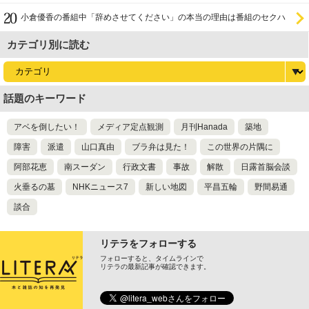
小倉優香の番組中「辞めさせてください」の本当の理由は番組のセクハ
ラ
カテゴリ別に読む
話題のキーワード
アベを倒したい！
メディア定点観測
月刊Hanada
築地
障害
派遣
山口真由
ブラ弁は見た！
この世界の片隅に
阿部花恵
南スーダン
行政文書
事故
解散
日露首脳会談
火垂るの墓
NHKニュース7
新しい地図
平昌五輪
野間易通
談合
リテラをフォローする
フォローすると、タイムラインで
リテラの最新記事が確認できます。