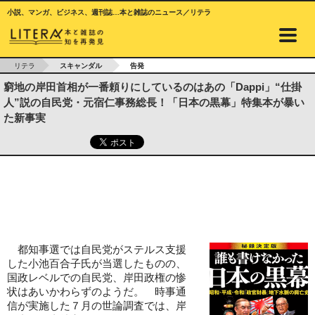
小説、マンガ、ビジネス、週刊誌…本と雑誌のニュース／リテラ
リテラ
スキャンダル
告発
窮地の岸田首相が一番頼りにしているのはあの「Dappi」“仕掛
人”説の自民党・元宿仁事務総長！「日本の黒幕」特集本が暴い
た新事実
都知事選では自民党がステルス支援
した小池百合子氏が当選したものの、
国政レベルでの自民党、岸田政権の惨
状はあいかわらずのようだ。 時事通
信が実施した７月の世論調査では、岸