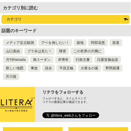
カテゴリ別に読む
話題のキーワード
メディア定点観測
アベを倒したい！
築地
阿部花恵
派遣
山口真由
ブラ弁は見た！
障害
この世界の片隅に
月刊Hanada
南スーダン
岸博幸
行政文書
日露首脳会談
新しい地図
事故
談合
平昌五輪
火垂るの墓
野間易通
芥川賞
リテラをフォローする
フォローすると、タイムラインで
リテラの最新記事が確認できます。