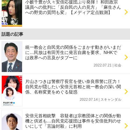
小籔千豊が久々安倍応援団ぶり発揮！ 和田政宗
議員への批判に「反自民の人の見方」「麻生さん
への野党の質問も変」【メディア定点観測】
話題の記事
統一教会と自民党の関係をごまかす動きがいまだ
に…民放は有田芳生に発言自粛を要求、NHKで
は政界への言及がタブーに
2022.07.21 | 社会
片山さつきは警察庁長官を使い奈良県警に圧力！
自民党が隠したい安倍元首相と統一教会の深い関
係、名称変更をめぐる疑惑
2022.07.14 | スキャンダル
安倍元首相銃撃 容疑者は宗教団体との関係が動
機と供述も…自民党応援団は事件を安倍批判のせ
いにして「言論封殺」に利用