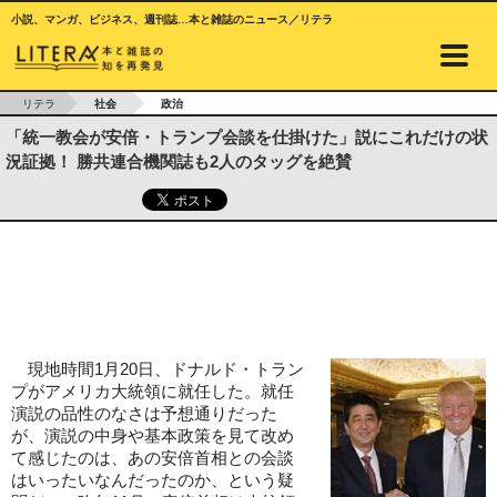
小説、マンガ、ビジネス、週刊誌…本と雑誌のニュース／リテラ
リテラ
社会
政治
「統一教会が安倍・トランプ会談を仕掛けた」説にこれだけの状
況証拠！ 勝共連合機関誌も2人のタッグを絶賛
現地時間1月20日、ドナルド・トラン
プがアメリカ大統領に就任した。就任
演説の品性のなさは予想通りだった
が、演説の中身や基本政策を見て改め
て感じたのは、あの安倍首相との会談
はいったいなんだったのか、という疑