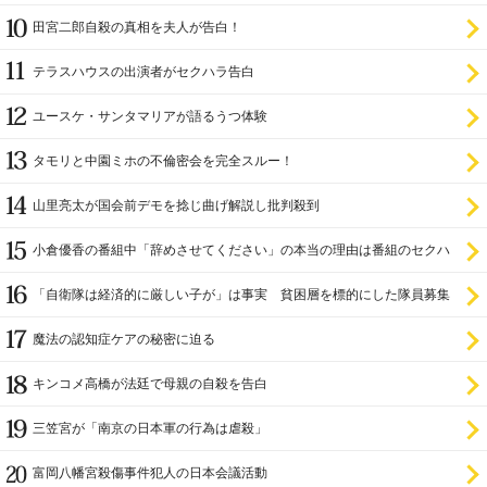
田宮二郎自殺の真相を夫人が告白！
テラスハウスの出演者がセクハラ告白
ユースケ・サンタマリアが語るうつ体験
タモリと中園ミホの不倫密会を完全スルー！
山里亮太が国会前デモを捻じ曲げ解説し批判殺到
小倉優香の番組中「辞めさせてください」の本当の理由は番組のセクハ
ラ
「自衛隊は経済的に厳しい子が」は事実 貧困層を標的にした隊員募集
魔法の認知症ケアの秘密に迫る
キンコメ高橋が法廷で母親の自殺を告白
三笠宮が「南京の日本軍の行為は虐殺」
富岡八幡宮殺傷事件犯人の日本会議活動