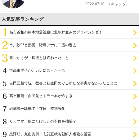
2022.07.10 | スキャンダル
人気記事ランキング
高市首相の熊本地震視察は北朝鮮並みのプロパガンダ！
市川沙耶と熱愛・野島アナに二股の過去
葵つかさが「松潤とは終わった」と
吉高由里子が元カレに言った一言
自民圧勝で統一教会と萩生田めぐる新たな事実がなかったことに
高市推薦、自民党ヒトラー本が怖すぎ
岩城滉一騒動で「在日」差別激化
りえママ、娘にたけしとの不倫を強要!?
黒澤明、丸山眞男、志賀直哉も朝鮮人虐殺を証言