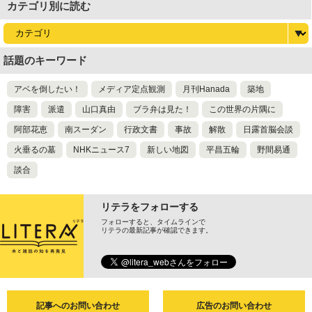
カテゴリ別に読む
話題のキーワード
アベを倒したい！
メディア定点観測
月刊Hanada
築地
障害
派遣
山口真由
ブラ弁は見た！
この世界の片隅に
阿部花恵
南スーダン
行政文書
事故
解散
日露首脳会談
火垂るの墓
NHKニュース7
新しい地図
平昌五輪
野間易通
談合
リテラをフォローする
フォローすると、タイムラインで
リテラの最新記事が確認できます。
記事へのお問い合わせ
広告のお問い合わせ