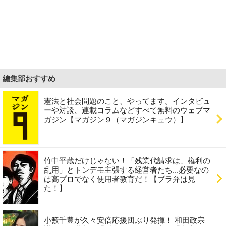
編集部おすすめ
憲法と社会問題のこと、やってます。インタビュ
ーや対談、連載コラムなどすべて無料のウェブマ
ガジン【マガジン９（マガジンキュウ）】
竹中平蔵だけじゃない！「残業代請求は、権利の
乱用」とトンデモ主張する経営者たち...必要なの
は高プロでなく使用者教育だ！【ブラ弁は見
た！】
小籔千豊が久々安倍応援団ぶり発揮！ 和田政宗