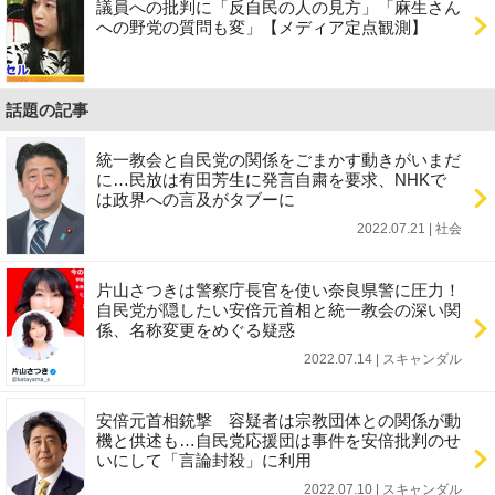
議員への批判に「反自民の人の見方」「麻生さん
への野党の質問も変」【メディア定点観測】
話題の記事
統一教会と自民党の関係をごまかす動きがいまだ
に…民放は有田芳生に発言自粛を要求、NHKで
は政界への言及がタブーに
2022.07.21 | 社会
片山さつきは警察庁長官を使い奈良県警に圧力！
自民党が隠したい安倍元首相と統一教会の深い関
係、名称変更をめぐる疑惑
2022.07.14 | スキャンダル
安倍元首相銃撃 容疑者は宗教団体との関係が動
機と供述も…自民党応援団は事件を安倍批判のせ
いにして「言論封殺」に利用
2022.07.10 | スキャンダル