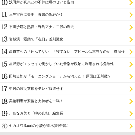
浅田舞が真央との不仲は母のせいと告白
三笠宮家に夫妻、母娘の断絶が！
市川沙耶と熱愛・野島アナに二股の過去
岩城滉一騒動で「在日」差別激化
高市首相の「休んでない」「寝てない」アピールは本当なのか 徹底検
証
星野源がエッセイで明かしていた音楽が政治に利用される危険性
田崎史郎が『モーニングショー』から消えた！ 原因は玉川徹？
中居の震災支援をテレビ報道せず
美輪明宏が安倍と支持者を一喝！
川島なお美と「噂の真相」編集長
セカオワSaoriの小説が直木賞候補に