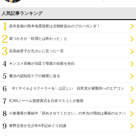
人気記事ランキング
高市首相の熊本地震視察は北朝鮮並みのプロパガンダ！
葵つかさが「松潤とは終わった」と
吉高由里子が元カレに言った一言
キンコメ高橋が法廷で母親の自殺を告白
魔法の認知症ケアの秘密に迫る
〈#ミサイルよりクーラーを〉は正しい 自民党が避難所へのエアコン
設置を遅らせてきた
ICANノーベル賞授賞式を日本マスコミが無視
小倉優香の番組中「辞めさせてください」の本当の理由は番組のセクハ
ラ
東野圭吾が元少年A手記めぐり抗議