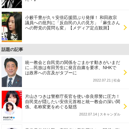
小籔千豊が久々安倍応援団ぶり発揮！ 和田政宗
議員への批判に「反自民の人の見方」「麻生さん
への野党の質問も変」【メディア定点観測】
話題の記事
統一教会と自民党の関係をごまかす動きがいまだ
に…民放は有田芳生に発言自粛を要求、NHKで
は政界への言及がタブーに
2022.07.21 | 社会
片山さつきは警察庁長官を使い奈良県警に圧力！
自民党が隠したい安倍元首相と統一教会の深い関
係、名称変更をめぐる疑惑
2022.07.14 | スキャンダル