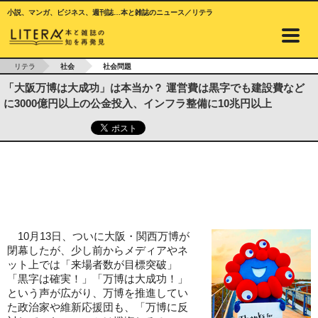
小説、マンガ、ビジネス、週刊誌…本と雑誌のニュース／リテラ
リテラ
社会
社会問題
「大阪万博は大成功」は本当か？ 運営費は黒字でも建設費など
に3000億円以上の公金投入、インフラ整備に10兆円以上
10月13日、ついに大阪・関西万博が
閉幕したが、少し前からメディアやネ
ット上では「来場者数が目標突破」
「黒字は確実！」「万博は大成功！」
という声が広がり、万博を推進してい
た政治家や維新応援団も、「万博に反