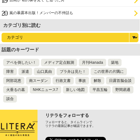
吉高が“私の裸を見て”と迫った男
嵐の暴露本出版！メンバーの不仲話も
カテゴリ別に読む
話題のキーワード
アベを倒したい！
メディア定点観測
月刊Hanada
築地
障害
派遣
山口真由
ブラ弁は見た！
この世界の片隅に
阿部花恵
南スーダン
行政文書
事故
解散
日露首脳会談
火垂るの墓
NHKニュース7
新しい地図
平昌五輪
野間易通
談合
リテラをフォローする
フォローすると、タイムラインで
リテラの最新記事が確認できます。