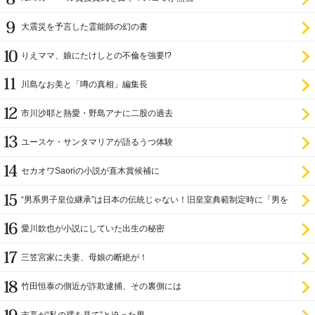
大震災を予言した霊能師の幻の書
りえママ、娘にたけしとの不倫を強要!?
川島なお美と「噂の真相」編集長
市川沙耶と熱愛・野島アナに二股の過去
ユースケ・サンタマリアが語るうつ体験
セカオワSaoriの小説が直木賞候補に
“男系男子皇位継承”は日本の伝統じゃない！旧皇室典範制定時に「男を
尊び女を卑む」と
愛川欽也が小説にしていた出生の秘密
三笠宮家に夫妻、母娘の断絶が！
竹田恒泰の側近が詐欺逮捕、その裏側には