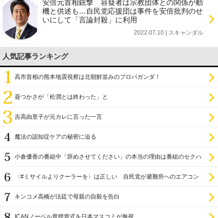
安倍元首相銃撃 容疑者は宗教団体との関係が動
機と供述も…自民党応援団は事件を安倍批判のせ
いにして「言論封殺」に利用
2022.07.10 | スキャンダル
人気記事ランキング
高市首相の熊本地震視察は北朝鮮並みのプロパガンダ！
葵つかさが「松潤とは終わった」と
吉高由里子が元カレに言った一言
魔法の認知症ケアの秘密に迫る
小倉優香の番組中「辞めさせてください」の本当の理由は番組のセクハ
ラ
〈#ミサイルよりクーラーを〉は正しい 自民党が避難所へのエアコン
設置を遅らせてきた
キンコメ高橋が法廷で母親の自殺を告白
ICANノーベル賞授賞式を日本マスコミが無視