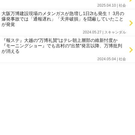
2025.04.10 | 社会
大阪万博建設現場のメタンガスが急増し1日2tも発生！ 3月の
爆発事故では「通報遅れ」「天井破損」を隠蔽していたこと
が発覚
2024.05.27 | スキャンダル
『報ステ』大越の“万博礼賛”はテレ朝上層部の維新忖度か
『モーニングショー』でも吉村の“出禁”発言以降、万博批判
が消える
2024.05.04 | 社会