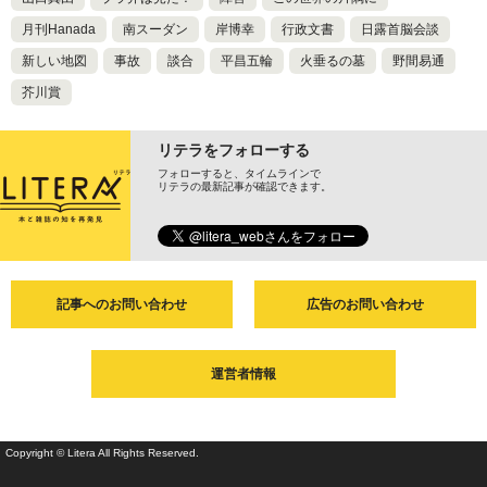
月刊Hanada
南スーダン
岸博幸
行政文書
日露首脳会談
新しい地図
事故
談合
平昌五輪
火垂るの墓
野間易通
芥川賞
リテラをフォローする
フォローすると、タイムラインで
リテラの最新記事が確認できます。
記事へのお問い合わせ
広告のお問い合わせ
運営者情報
Copyright © Litera All Rights Reserved.