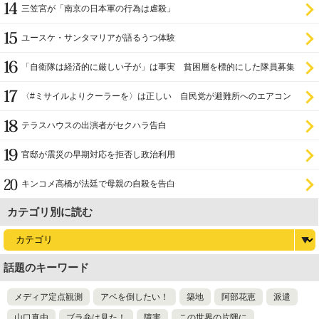
三笠宮が「南京の日本軍の行為は虐殺」
ユースケ・サンタマリアが語るうつ体験
「自衛隊は経済的に厳しい子が」は事実 貧困層を標的にした隊員募集
〈#ミサイルよりクーラーを〉は正しい 自民党が避難所へのエアコン
設置を遅らせてきた
テラスハウスの出演者がセクハラ告白
官邸が震災の早期対応を拒否し政治利用
キンコメ高橋が法廷で母親の自殺を告白
カテゴリ別に読む
話題のキーワード
メディア定点観測
アベを倒したい！
築地
阿部花恵
派遣
山口真由
ブラ弁は見た！
障害
この世界の片隅に