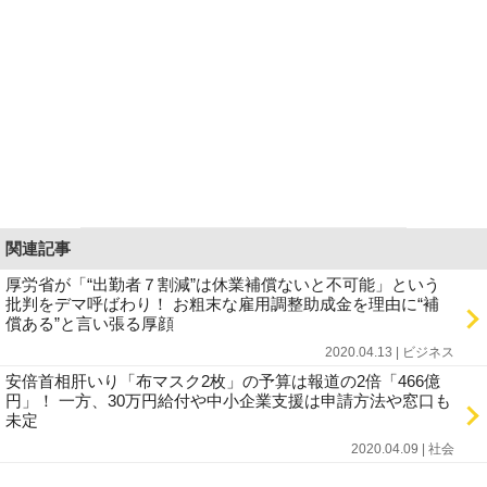
関連記事
厚労省が「“出勤者７割減”は休業補償ないと不可能」という
批判をデマ呼ばわり！ お粗末な雇用調整助成金を理由に“補
償ある”と言い張る厚顔
2020.04.13 | ビジネス
安倍首相肝いり「布マスク2枚」の予算は報道の2倍「466億
円」！ 一方、30万円給付や中小企業支援は申請方法や窓口も
未定
2020.04.09 | 社会