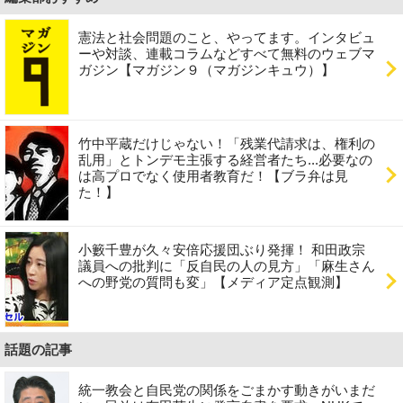
憲法と社会問題のこと、やってます。インタビュ
ーや対談、連載コラムなどすべて無料のウェブマ
ガジン【マガジン９（マガジンキュウ）】
竹中平蔵だけじゃない！「残業代請求は、権利の
乱用」とトンデモ主張する経営者たち...必要なの
は高プロでなく使用者教育だ！【ブラ弁は見
た！】
小籔千豊が久々安倍応援団ぶり発揮！ 和田政宗
議員への批判に「反自民の人の見方」「麻生さん
への野党の質問も変」【メディア定点観測】
話題の記事
統一教会と自民党の関係をごまかす動きがいまだ