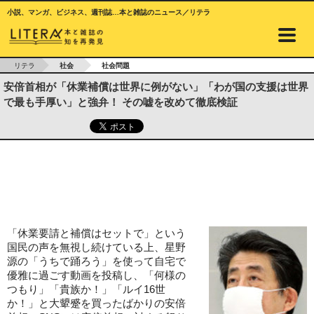
小説、マンガ、ビジネス、週刊誌…本と雑誌のニュース／リテラ
リテラ
社会
社会問題
安倍首相が「休業補償は世界に例がない」「わが国の支援は世界
で最も手厚い」と強弁！ その嘘を改めて徹底検証
「休業要請と補償はセットで」という
国民の声を無視し続けている上、星野
源の「うちで踊ろう」を使って自宅で
優雅に過ごす動画を投稿し、「何様の
つもり」「貴族か！」「ルイ16世
か！」と大顰蹙を買ったばかりの安倍