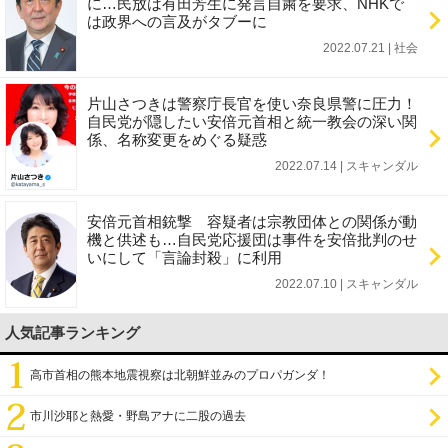
に…民放は有田芳生に発言自粛を要求、NHKで
は政界への言及がタブーに
2022.07.21 | 社会
片山さつきは警察庁長官を使い奈良県警に圧力！
自民党が隠したい安倍元首相と統一教会の深い関
係、名称変更をめぐる疑惑
2022.07.14 | スキャンダル
安倍元首相銃撃 容疑者は宗教団体との関係が動
機と供述も…自民党応援団は事件を安倍批判のせ
いにして「言論封殺」に利用
2022.07.10 | スキャンダル
人気記事ランキング
高市首相の熊本地震視察は北朝鮮並みのプロパガンダ！
市川沙耶と熱愛・野島アナに二股の過去