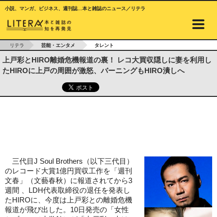
小説、マンガ、ビジネス、週刊誌…本と雑誌のニュース／リテラ
リテラ
芸能・エンタメ
タレント
上戸彩とHIRO離婚危機報道の裏！ レコ大買収隠しに妻を利用し
たHIROに上戸の周囲が激怒、バーニングもHIRO潰しへ
三代目J Soul Brothers（以下三代目）
のレコード大賞1億円買収工作を「週刊
文春」（文藝春秋）に報道されてから3
週間 、LDH代表取締役の退任を発表し
たHIROに、今度は上戸彩との離婚危機
報道が飛び出した。10日発売の「女性