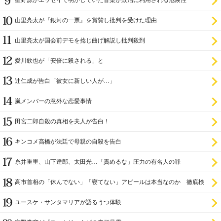
星野源がエッセイで明かしていた音楽が政治に利用される危険性
山里亮太が『銀河の一票』を賞賛し批判を受けた理由
山里亮太が国会前デモを捻じ曲げ解説し批判殺到
愛川欽也が「安倍に殺される」と
辻仁成が告白「彼女に新しい人が…」
嵐メンバーの意外な恋愛事情
田宮二郎自殺の真相を夫人が告白！
キンコメ高橋が法廷で母親の自殺を告白
糸井重里、山下達郎、太田光…「責めるな」圧力の有名人の罪
高市首相の「休んでない」「寝てない」アピールは本当なのか 徹底検
証
ユースケ・サンタマリアが語るうつ体験