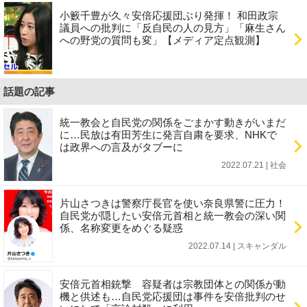
小籔千豊が久々安倍応援団ぶり発揮！ 和田政宗
議員への批判に「反自民の人の見方」「麻生さん
への野党の質問も変」【メディア定点観測】
話題の記事
統一教会と自民党の関係をごまかす動きがいまだ
に…民放は有田芳生に発言自粛を要求、NHKで
は政界への言及がタブーに
2022.07.21 | 社会
片山さつきは警察庁長官を使い奈良県警に圧力！
自民党が隠したい安倍元首相と統一教会の深い関
係、名称変更をめぐる疑惑
2022.07.14 | スキャンダル
安倍元首相銃撃 容疑者は宗教団体との関係が動
機と供述も…自民党応援団は事件を安倍批判のせ