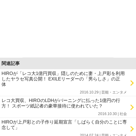
関連記事
HIROが「レコ大1億円買収」隠しのために妻・上戸彩を利用
したヤラセ写真公開！ EXILEリーダーの「男らしさ」の正
体
2016.10.29 | 芸能・エンタメ
レコ大買収、HIROのLDHがバーニングに払った1億円の行
方！ スポーツ紙記者の豪華接待に使われていた？
2016.10.30 | 社会
HIROが上戸彩との子作り延期宣言「しばらく自分のことに専
念して」
2014.07.24 | 芸能・エンタメ