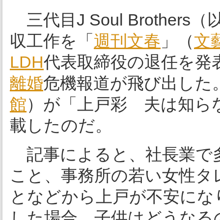
三代目J Soul Brother
収工作を「
週刊文春
」（
文
LDH
代表取締役の退任を発
離婚
危機報道が飛び出した。
館
）が「上戸彩 夫は知ら
載したのだ。
記事によると、社長業で多
こと、事務所の若い女性タ
となどから上戸が不安にな
した場合、子供はどうなる