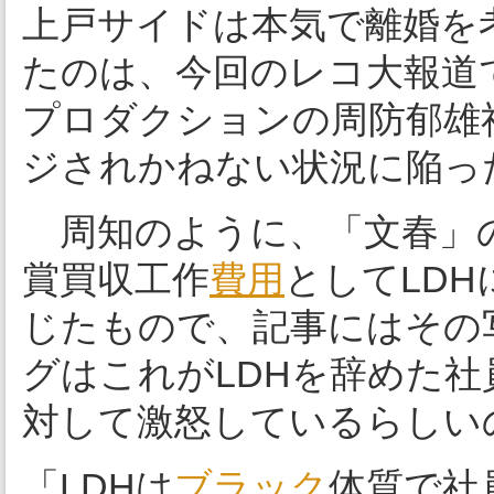
上戸サイドは本気で離婚を
たのは、今回のレコ大報道で
プロダクションの周防郁雄
ジされかねない状況に陥っ
周知のように、「文春」
賞買収工作
費用
としてLD
じたもので、記事にはその
グはこれがLDHを辞めた社
対して激怒しているらしい
「LDHは
ブラック
体質で社