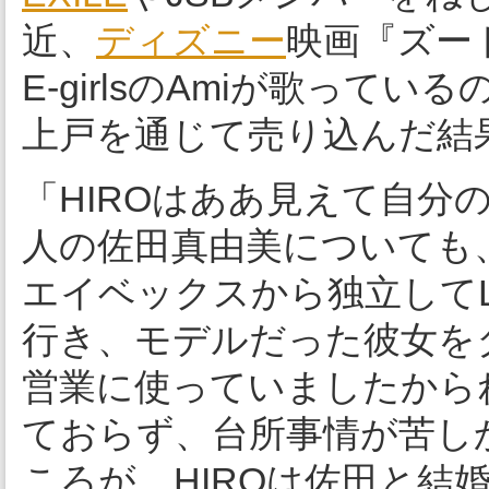
近、
ディズニー
映画『ズー
E-girlsのAmiが歌って
上戸を通じて売り込んだ結
「HIROはああ見えて自分
人の佐田真由美についても、
エイベックスから独立して
行き、モデルだった彼女を
営業に使っていましたからね
ておらず、台所事情が苦し
ころが、HIROは佐田と結