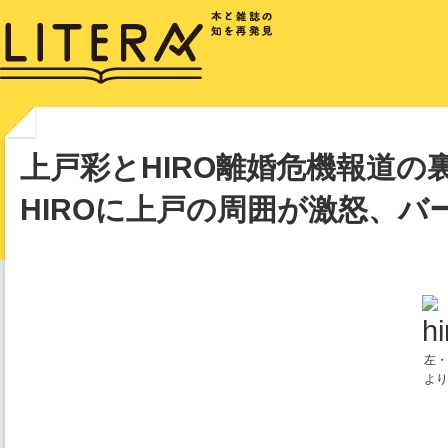
上戸彩とHIRO離婚危機報道の
HIROに上戸の周囲が激怒、バ
左・
より