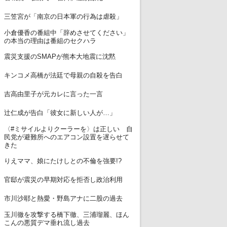
5
三笠宮が「南京の日本軍の行為は虐殺」
小倉優香の番組中「辞めさせてください」
6
の本当の理由は番組のセクハラ
7
震災支援のSMAPが熊本大地震に沈黙
8
キンコメ高橋が法廷で母親の自殺を告白
9
吉高由里子が元カレに言った一言
10
辻仁成が告白「彼女に新しい人が…」
〈#ミサイルよりクーラーを〉は正しい 自
11
民党が避難所へのエアコン設置を遅らせて
きた
12
りえママ、娘にたけしとの不倫を強要!?
13
官邸が震災の早期対応を拒否し政治利用
14
市川沙耶と熱愛・野島アナに二股の過去
玉川徹を攻撃する橋下徹、三浦瑠麗、ほん
15
こんの悪質デマ垂れ流し過去