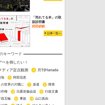
「売れてる本」の取
扱説明書
武田砂鉄
記事一覧へ
のキーワード
アベを倒したい！
メディア定点観測
月刊Hanada
3
築地
阿部花恵
5
この世界の片隅に
派遣
障害
7
8
著作権
日露首脳会談
行政文書
10
11
平昌五輪
事故
山口真由
13
14