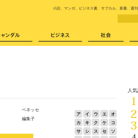
LITERA／リテラ 本と雑誌の
小説、マンガ、ビジネス書、サブカル、新書、週刊
芸能・エンタメ
スキャンダル
ビジネ
人気
ベネッセ
ア
イ
ウ
エ
オ
編集子
カ
キ
ク
ケ
コ
サ
シ
ス
セ
ソ