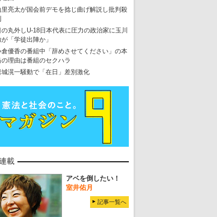
山里亮太が国会前デモを捻じ曲げ解説し批判殺
到
日の丸外しU-18日本代表に圧力の政治家に玉川
徹が「学徒出陣か」
小倉優香の番組中「辞めさせてください」の本
当の理由は番組のセクハラ
岩城滉一騒動で「在日」差別激化
連載
アベを倒したい！
室井佑月
記事一覧へ