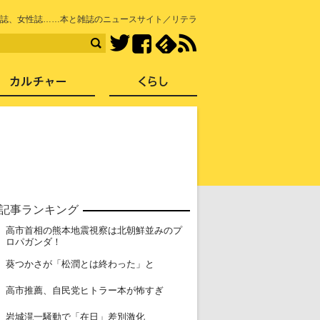
知を再発見
誌、女性誌……本と雑誌のニュースサイト／リテラ
Facebook
feedly
RSS
Twitter
ス
社会
カルチャー
くらし
記事ランキング
高市首相の熊本地震視察は北朝鮮並みのプ
1
ロパガンダ！
2
葵つかさが「松潤とは終わった」と
3
高市推薦、自民党ヒトラー本が怖すぎ
4
岩城滉一騒動で「在日」差別激化