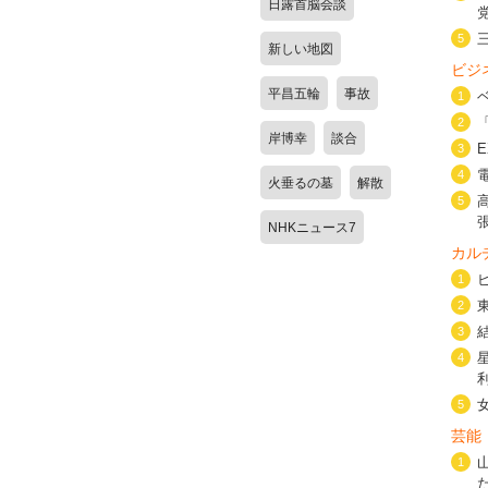
日露首脳会談
5
新しい地図
ビジ
平昌五輪
事故
1
2
岸博幸
談合
3
4
火垂るの墓
解散
5
NHKニュース7
カル
1
2
3
4
5
芸能
1