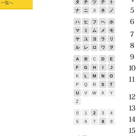
タ
チ
ツ
テ
ト
ド一覧へ
ナ
ニ
ヌ
ネ
ノ
ハ
ヒ
フ
ヘ
ホ
マ
ミ
ム
メ
モ
ヤ
ユ
ヨ
ラ
リ
ル
レ
ロ
ワ
ヲ
A
B
C
D
E
F
G
H
I
J
K
L
M
N
O
P
Q
R
S
T
U
V
W
X
Y
Z
0
1
2
3
4
5
6
7
8
9