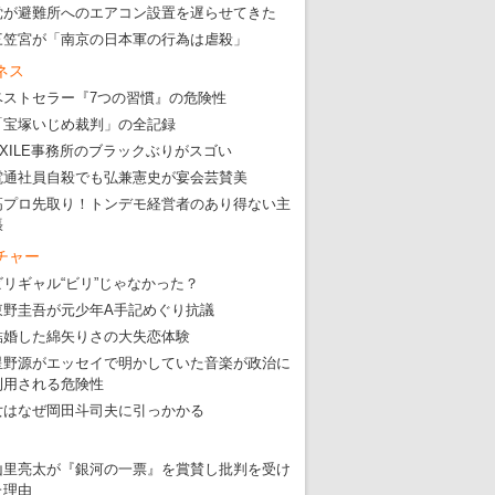
党が避難所へのエアコン設置を遅らせてきた
三笠宮が「南京の日本軍の行為は虐殺」
ネス
ベストセラー『7つの習慣』の危険性
「宝塚いじめ裁判」の全記録
EXILE事務所のブラックぶりがスゴい
電通社員自殺でも弘兼憲史が宴会芸賛美
高プロ先取り！トンデモ経営者のあり得ない主
張
チャー
ビリギャル“ビリ”じゃなかった？
東野圭吾が元少年A手記めぐり抗議
結婚した綿矢りさの大失恋体験
星野源がエッセイで明かしていた音楽が政治に
利用される危険性
女はなぜ岡田斗司夫に引っかかる
山里亮太が『銀河の一票』を賞賛し批判を受け
た理由