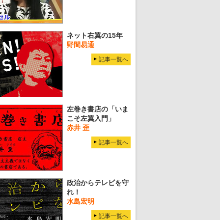
ネット右翼の15年
野間易通
記事一覧へ
左巻き書店の「いま
こそ左翼入門」
赤井 歪
記事一覧へ
政治からテレビを守
れ！
水島宏明
記事一覧へ