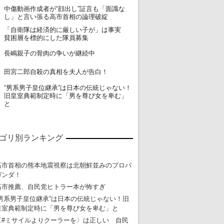
中傷動画作成者が“顔出し”証言も「面識な
16
し」と言い張る高市首相の論理破綻
「自衛隊は経済的に厳しい子が」は事実
17
貧困層を標的にした隊員募集
18
長嶋親子の骨肉の争いが継続中
19
田宮二郎自殺の真相を夫人が告白！
“男系男子皇位継承”は日本の伝統じゃない！
20
旧皇室典範制定時に「男を尊び女を卑む」
と
ゴリ別ランキング
高市首相の熊本地震視察は北朝鮮並みのプロパ
ガンダ！
高市推薦、自民党ヒトラー本が怖すぎ
“男系男子皇位継承”は日本の伝統じゃない！旧
皇室典範制定時に「男を尊び女を卑む」と
〈#ミサイルよりクーラーを〉は正しい 自民