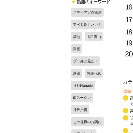
話題のキーワード
メディア定点観測
アベを倒したい！
築地
山口真由
障害
ブラ弁は見た！
派遣
阿部花恵
カテ
月刊Hanada
社会
南スーダン
1
行政文書
2
3
この世界の片隅に
4