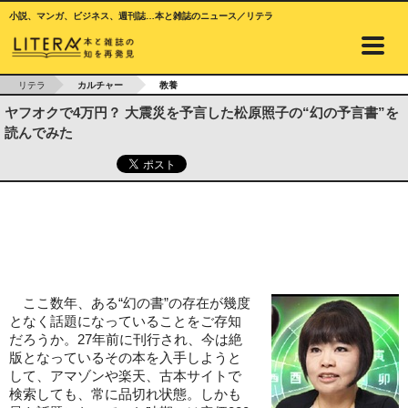
小説、マンガ、ビジネス、週刊誌…本と雑誌のニュース／リテラ
リテラ
カルチャー
教養
ヤフオクで4万円？ 大震災を予言した松原照子の“幻の予言書”を
読んでみた
ここ数年、ある“幻の書”の存在が幾度
となく話題になっていることをご存知
だろうか。27年前に刊行され、今は絶
版となっているその本を入手しようと
して、アマゾンや楽天、古本サイトで
検索しても、常に品切れ状態。しかも