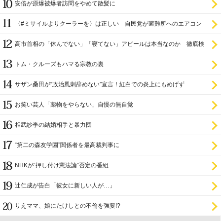
安倍が原爆被爆者訪問をやめて散髪に
〈#ミサイルよりクーラーを〉は正しい 自民党が避難所へのエアコン
設置を遅らせてきた
高市首相の「休んでない」「寝てない」アピールは本当なのか 徹底検
証
トム・クルーズもハマる宗教の裏
サザン桑田が“政治風刺辞めない”宣言！紅白での炎上にもめげず
お笑い芸人「薬物をやらない」自慢の無自覚
相武紗季の結婚相手と暴力団
“第二の森友学園”関係者を最高裁判事に
NHKが“押し付け憲法論”否定の番組
辻仁成が告白「彼女に新しい人が…」
りえママ、娘にたけしとの不倫を強要!?