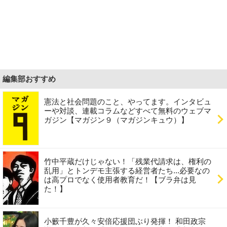
編集部おすすめ
憲法と社会問題のこと、やってます。インタビュ
ーや対談、連載コラムなどすべて無料のウェブマ
ガジン【マガジン９（マガジンキュウ）】
竹中平蔵だけじゃない！「残業代請求は、権利の
乱用」とトンデモ主張する経営者たち...必要なの
は高プロでなく使用者教育だ！【ブラ弁は見
た！】
小籔千豊が久々安倍応援団ぶり発揮！ 和田政宗