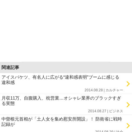
関連記事
アイスバケツ、有名人に広がる“違和感表明”ブームに感じる
違和感
2014.08.28 | カルチャー
月収11万、自腹購入、枕営業…オシャレ業界のブラックすぎ
る実態
2014.08.27 | ビジネス
中曽根元首相が「土人女を集め慰安所開設」！ 防衛省に戦時
記録が