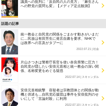
議員への批判に「反自民の人の見方」「麻生さん
への野党の質問も変」【メディア定点観測】
話題の記事
統一教会と自民党の関係をごまかす動きがいまだ
に…民放は有田芳生に発言自粛を要求、NHKで
は政界への言及がタブーに
2022.07.21 | 社会
片山さつきは警察庁長官を使い奈良県警に圧力！
自民党が隠したい安倍元首相と統一教会の深い関
係、名称変更をめぐる疑惑
2022.07.14 | スキャンダル
安倍元首相銃撃 容疑者は宗教団体との関係が動
機と供述も…自民党応援団は事件を安倍批判のせ
いにして「言論封殺」に利用
2022.07.10 | スキャンダル