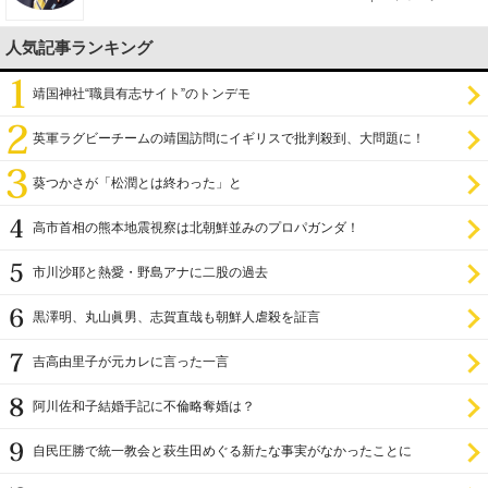
人気記事ランキング
靖国神社“職員有志サイト”のトンデモ
英軍ラグビーチームの靖国訪問にイギリスで批判殺到、大問題に！
葵つかさが「松潤とは終わった」と
高市首相の熊本地震視察は北朝鮮並みのプロパガンダ！
市川沙耶と熱愛・野島アナに二股の過去
黒澤明、丸山眞男、志賀直哉も朝鮮人虐殺を証言
吉高由里子が元カレに言った一言
阿川佐和子結婚手記に不倫略奪婚は？
自民圧勝で統一教会と萩生田めぐる新たな事実がなかったことに