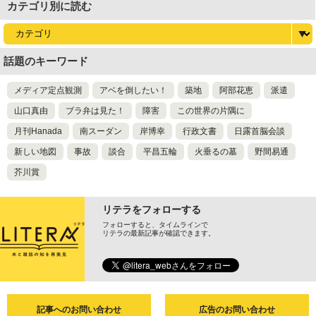
カテゴリ別に読む
話題のキーワード
メディア定点観測
アベを倒したい！
築地
阿部花恵
派遣
山口真由
ブラ弁は見た！
障害
この世界の片隅に
月刊Hanada
南スーダン
岸博幸
行政文書
日露首脳会談
新しい地図
事故
談合
平昌五輪
火垂るの墓
野間易通
芥川賞
リテラをフォローする
フォローすると、タイムラインで
リテラの最新記事が確認できます。
記事へのお問い合わせ
広告のお問い合わせ