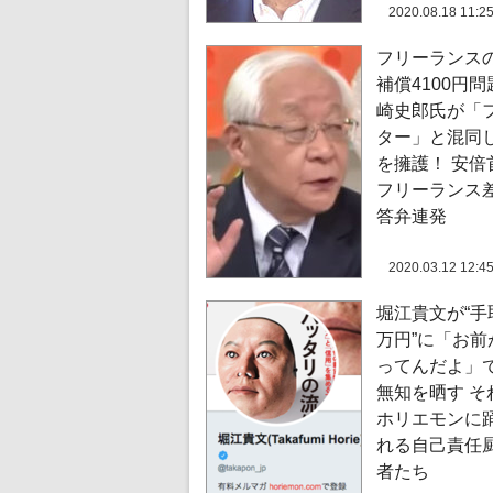
2020.08.18 11:2
フリーランス
補償4100円
崎史郎氏が「
ター」と混同
を擁護！ 安倍
フリーランス
答弁連発
2020.03.12 12:4
堀江貴文が“手
万円”に「お前
ってんだよ」
無知を晒す そ
ホリエモンに
れる自己責任
者たち