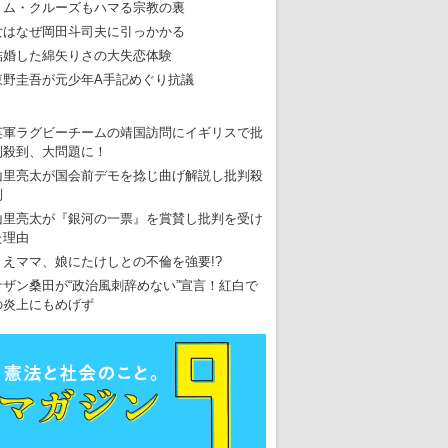
トム・クルーズもハマる宗教の裏
女はなぜ岡田斗司夫に引っかかる
結婚した綿矢りさの大失恋体験
東野圭吾が元少年A手記めぐり抗議
英軍ラグビーチームの靖国訪問にイギリスで批
判殺到、大問題に！
山里亮太が国会前デモを捻じ曲げ解説し批判殺
到
山里亮太が『銀河の一票』を賞賛し批判を受け
た理由
りえママ、娘にたけしとの不倫を強要!?
サザン桑田が“政治風刺辞めない”宣言！紅白で
の炎上にもめげず