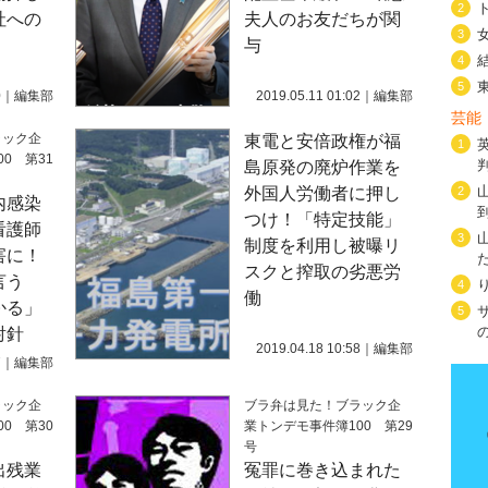
2
社への
夫人のお友だちが関
3
与
4
5
0
｜
編集部
2019.05.11 01:02
｜
編集部
芸能
ラック企
東電と安倍政権が福
1
0 第31
島原発の廃炉作業を
外国人労働者に押し
2
内感染
つけ！「特定技能」
看護師
3
制度を利用し被曝リ
害に！
スクと搾取の劣悪労
言う
4
働
かる」
5
射針
2019.04.18 10:58
｜
編集部
7
｜
編集部
ラック企
ブラ弁は見た！ブラック企
0 第30
業トンデモ事件簿100 第29
号
出残業
冤罪に巻き込まれた