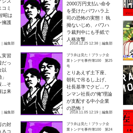
アシス
2000万円支払い命令
スコミ
を受けたパワハラ上
智昭は
司の恐怖の実態！ 執
ン擁護
拗ないじめ、パワハ
ラ裁判中にも手紙で
人格攻撃
8
｜
編集部
2018.12.25 12:38
｜
編集部
ブラ弁は見た！ブラック企
人実習
業トンデモ事件簿100 第25
嘘だっ
号
金以
とりあえず土下座、
働」
朝礼で吊るし上げ、
蔽…そ
社長基準でクビ…ワ
権は来
ンマン社長の“俺”理論
が支配する中小企業
の恐怖！
5
｜
編集部
2018.11.05 12:19
｜
編集部
ブラ弁は見た！ブラック企
害の対
業トンデモ事件簿100 第24
れるコ