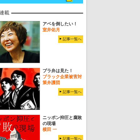
連載
アベを倒したい！
室井佑月
記事一覧へ
ブラ弁は見た！
ブラック企業被害対
策弁護団
記事一覧へ
ニッポン抑圧と腐敗
の現場
横田 一
記事一覧へ