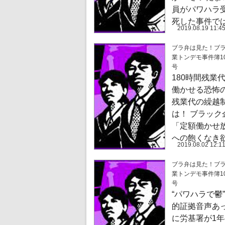
員がパワハラ
死した事件で
2019.08.19 11:4
ブラ弁は見た！ブ
業トンデモ事件簿10
号
180時間残業
働かせる恐怖の
残業代の繰越制
は！ ブラック
「定額働かせ
への飽くなき
2019.08.02 12:1
ブラ弁は見た！ブ
業トンデモ事件簿10
号
“パワハラで鬱
的証拠音声あ
に労基署が1