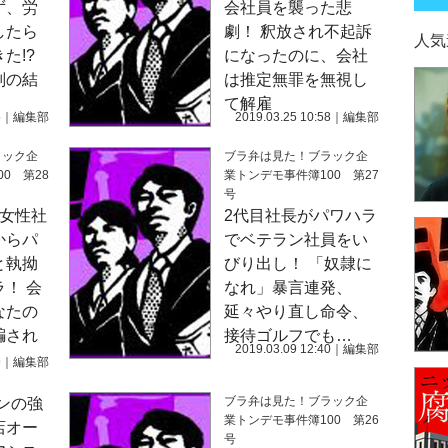
ず、労
会社員を襲った悲
したら
劇！ 釈放され不起訴
人気
た!?
になったのに、会社
判の結
は推定無罪を無視し
て解雇
5
｜
編集部
2019.03.25 10:58
｜
編集部
ラック企
ブラ弁は見た！ブラック企
0 第28
業トンデモ事件簿100 第27
号
た女性社
2代目社長がパワハラ
からパ
でベテラン社員をい
と執拗
びり出し！ 「奴隷に
！ 会
なれ」暴言連発、
なたの
延々やり直し命令、
騙され
接待ゴルフでも…
2019.03.09 12:40
｜
編集部
9
｜
編集部
ブラ弁は見た！ブラック企
ンの強
業トンデモ事件簿100 第26
店オー
号