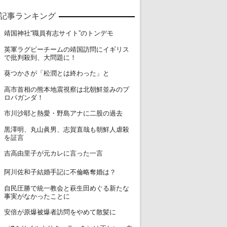
記事ランキング
1
靖国神社“職員有志サイト”のトンデモ
英軍ラグビーチームの靖国訪問にイギリス
2
で批判殺到、大問題に！
3
葵つかさが「松潤とは終わった」と
高市首相の熊本地震視察は北朝鮮並みのプ
4
ロパガンダ！
5
市川沙耶と熱愛・野島アナに二股の過去
黒澤明、丸山眞男、志賀直哉も朝鮮人虐殺
6
を証言
7
吉高由里子が元カレに言った一言
8
阿川佐和子結婚手記に不倫略奪婚は？
自民圧勝で統一教会と萩生田めぐる新たな
9
事実がなかったことに
10
安倍が原爆被爆者訪問をやめて散髪に