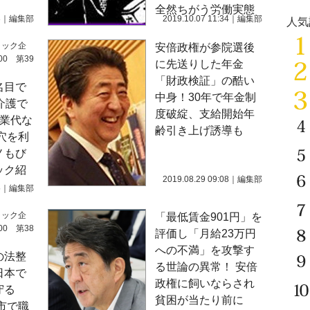
全然ちがう労働実態
3
｜
編集部
2019.10.07 11:34
｜
編集部
人気
ラック企
安倍政権が参院選後
0 第39
に先送りした年金
「財政検証」の酷い
名目で
中身！30年で年金制
介護で
度破綻、支給開始年
残業代な
齢引き上げ誘導も
穴を利
ノもび
ック紹
2019.08.29 09:08
｜
編集部
5
｜
編集部
ラック企
「最低賃金901円」を
0 第38
評価し「月給23万円
への不満」を攻撃す
の法整
る世論の異常！ 安倍
日本で
政権に飼いならされ
守る
貧困が当たり前に
市で職