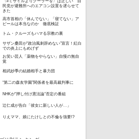
〈#ミサイルよりクーラーを〉は正しい 自
11
民党が避難所へのエアコン設置を遅らせて
きた
高市首相の「休んでない」「寝てない」ア
12
ピールは本当なのか 徹底検証
13
トム・クルーズもハマる宗教の裏
サザン桑田が“政治風刺辞めない”宣言！紅白
14
での炎上にもめげず
お笑い芸人「薬物をやらない」自慢の無自
15
覚
16
相武紗季の結婚相手と暴力団
17
“第二の森友学園”関係者を最高裁判事に
18
NHKが“押し付け憲法論”否定の番組
19
辻仁成が告白「彼女に新しい人が…」
20
りえママ、娘にたけしとの不倫を強要!?