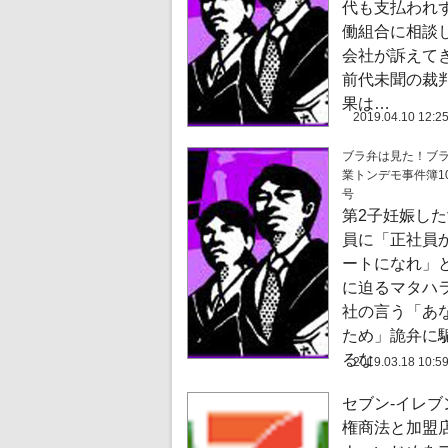
代も支払われ
働組合に相談
会社が訴えてき
前代未聞の裁
果は…
2019.04.10 12:2
ブラ弁は見た！ブ
業トンデモ事件簿10
号
第2子妊娠し
員に「正社員
ートになれ」
に迫るマタハラ
社の言う「あ
ため」詭弁に
るな
2019.03.18 10:5
セブン-イレブ
権商法と加盟