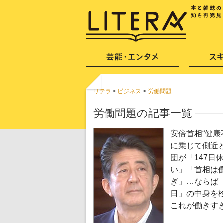
リテラ
>
ビジネス
>
労働問題
労働問題の記事一覧
安倍首相“健康
に乗じて側近
団が「147日
い」「首相は
ぎ」…ならば「
日」の中身を
これが働きす