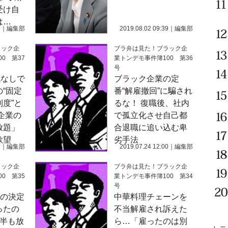
受け自
は…
5
｜
編集部
2019.08.02 09:39
｜
編集部
ラック企
ブラ弁は見た！ブラック企
0 第37
業トンデモ事件簿100 第36
号
代なしで
ブラック企業の定
“固定
番“解雇撤回”に騙され
度”と
るな！ 復職後、社内
企業の
で孤立化させ自己都
放題」
合退職に追い込む卑
欲望
劣手法
1
｜
編集部
2019.07.24 12:00
｜
編集部
ラック企
ブラ弁は見た！ブラック企
0 第35
業トンデモ事件簿100 第34
号
”の決定
中華料理チェーンを
ったの
不当解雇され訴えた
年半も放
ら…「雇ったのは別