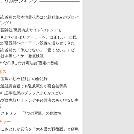
ゴリ別ランキング
高市首相の熊本地震視察は北朝鮮並みのプロパ
ガンダ！
靖国神社“職員有志サイト”のトンデモ
〈#ミサイルよりクーラーを〉は正しい 自民
党が避難所へのエアコン設置を遅らせてきた
高市首相の「休んでない」「寝てない」アピー
ルは本当なのか 徹底検証
NHKが“押し付け憲法論”否定の番組
ネス
「宝塚いじめ裁判」の全記録
電通社員自殺でも弘兼憲史が宴会芸賛美
EXILE事務所のブラックぶりがスゴい
高プロ先取り！トンデモ経営者のあり得ない主
張
ベストセラー『7つの習慣』の危険性
チャー
かこさとしが安倍を「大本営の戦後版」と痛罵