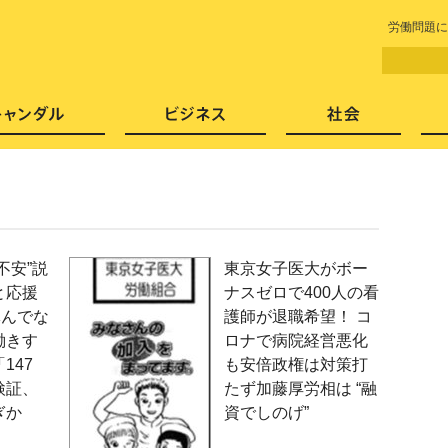
LITERA／リテラ 本と雑誌の
労働問題に
芸能・エンタメ
スキャンダル
ビジネ
不安”説
東京女子医大がボー
と応援
ナスゼロで400人の看
休んでな
護師が退職希望！ コ
働きす
ロナで病院経営悪化
147
も安倍政権は対策打
検証、
たず加藤厚労相は “融
ぎか
資でしのげ”