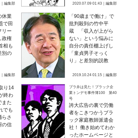
5
｜
編集部
2020.07.09 01:43
｜
編集部
の休業
「90歳まで働け」で
問題で田
批判殺到の竹中平
フリー
蔵 「収入が上がら
し政権
ない」という悩みに
首相も
自分の責任棚上げし
差別の
「童貞男子そっく
り」と差別的説教
5
｜
編集部
2019.10.24 01:15
｜
編集部
ブラ弁は見た！ブラック企
取り14
業トンデモ事件簿100 第40
が終わ
号
でまた
誇大広告の裏で労働
れでも
者をこきつかうブラ
踊らさ
ック家庭教師派遣会
厨の信
社！ 働き始めてわか
ったホームページと