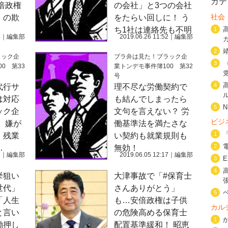
カテ
倍政権
の会社」と3つの会社
社会
」の欺
をたらい回しに！ う
ち1社は連絡先も不明
1
4
｜
編集部
2019.06.26 11:52
｜
編集部
2
ラック企
ブラ弁は見た！ブラック企
3
0 第33
業トンデモ事件簿100 第32
号
4
代行サ
理不尽な労働契約で
は対応
も結んでしまったら
5
ック企
文句を言えない？ 労
ビジ
 嫌が
働基準法を満たさな
1
、残業
い契約も就業規則も
2
…
無効！
3
｜
編集部
2019.06.05 12:17
｜
編集部
3
4
挙狙い
大津事故で「#保育士
世代」
さんありがとう」
5
「人生
も…安倍政権は子供
カル
と言い
の危険高める保育士
1
働押し
配置基準緩和！ 昭恵