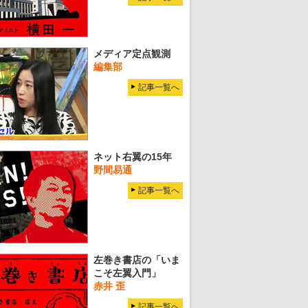
メディア定点観測
編集部
記事一覧へ
ネット右翼の15年
野間易通
記事一覧へ
左巻き書店の「いま
こそ左翼入門」
赤井 歪
記事一覧へ