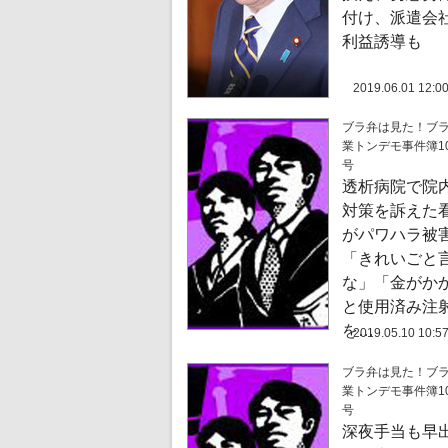
付け、派遣会
利益誘導も
2019.06.01 12:0
ブラ弁は見た！ブ
業トンデモ事件簿10
号
透析病院で院
対策を訴えた
がパワハラ被
「きれいごと
な」「金がか
と使用済み注
を…
2019.05.10 10:5
ブラ弁は見た！ブ
業トンデモ事件簿10
号
深夜手当も早