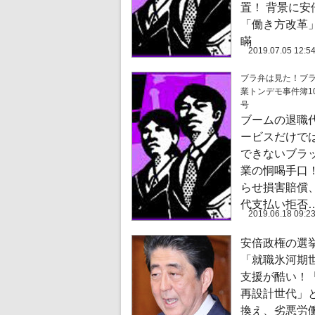
置！ 背景に安
「働き方改革
瞞
2019.07.05 12:5
ブラ弁は見た！ブ
業トンデモ事件簿10
号
ブームの退職
ービスだけで
できないブラ
業の恫喝手口！
らせ損害賠償
代支払い拒否
2019.06.18 09:2
安倍政権の選
「就職氷河期
支援が酷い！
再設計世代」
換え、劣悪労