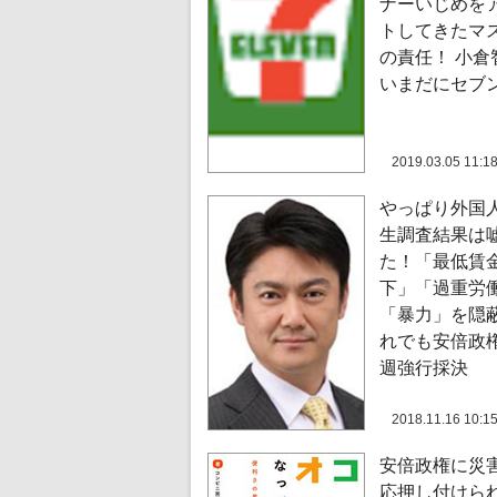
ナーいじめを
トしてきたマ
の責任！ 小倉
いまだにセブ
2019.03.05 11:1
やっぱり外国
生調査結果は
た！「最低賃
下」「過重労
「暴力」を隠
れでも安倍政
週強行採決
2018.11.16 10:1
安倍政権に災
応押し付けら