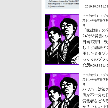
2019.10.09 11:5
ブラ弁は見た！ブ
業トンデモ事件簿10
号
「家政婦」の
24時間労働の
日当1万円、
し！ 労基法の
用したミタゾ
っくりのブラ
介所
2019.09.13 11:4
ブラ弁は見た！ブ
業トンデモ事件簿10
号
パワハラ対策
備が不十分な
労働者をどう
か？ さいたま