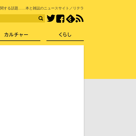
知を再発見
関する話題……本と雑誌のニュースサイト／リテラ
Facebook
feedly
RSS
Twitter
ス
社会
カルチャー
くらし