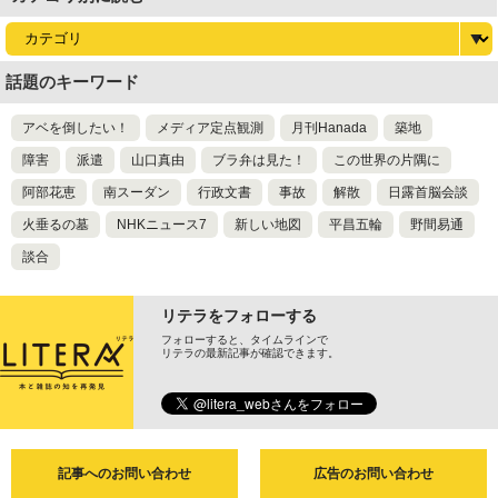
話題のキーワード
アベを倒したい！
メディア定点観測
月刊Hanada
築地
障害
派遣
山口真由
ブラ弁は見た！
この世界の片隅に
阿部花恵
南スーダン
行政文書
事故
解散
日露首脳会談
火垂るの墓
NHKニュース7
新しい地図
平昌五輪
野間易通
談合
リテラをフォローする
フォローすると、タイムラインで
リテラの最新記事が確認できます。
記事へのお問い合わせ
広告のお問い合わせ