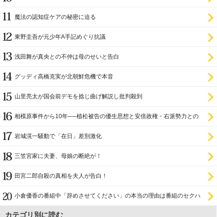
証
魔法の認知症ケアの秘密に迫る
東野圭吾が元少年A手記めぐり抗議
浅田舞が真央との不仲は母のせいと告白
グッディ高橋克実が北朝鮮危機で本音
山里亮太が国会前デモを捻じ曲げ解説し批判殺到
相模原事件から10年──植松被告の優生思想と安倍政権・右派勢力との
関係
岩城滉一騒動で「在日」差別激化
三笠宮家に夫妻、母娘の断絶が！
田宮二郎自殺の真相を夫人が告白！
小倉優香の番組中「辞めさせてください」の本当の理由は番組のセクハ
ラ
カテゴリ別に読む