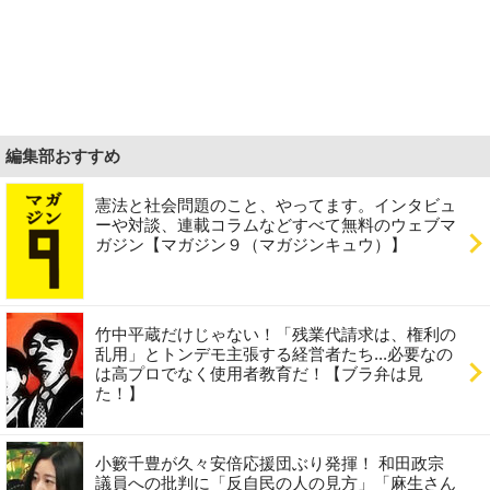
編集部おすすめ
憲法と社会問題のこと、やってます。インタビュ
ーや対談、連載コラムなどすべて無料のウェブマ
ガジン【マガジン９（マガジンキュウ）】
竹中平蔵だけじゃない！「残業代請求は、権利の
乱用」とトンデモ主張する経営者たち...必要なの
は高プロでなく使用者教育だ！【ブラ弁は見
た！】
小籔千豊が久々安倍応援団ぶり発揮！ 和田政宗
議員への批判に「反自民の人の見方」「麻生さん