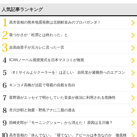
人気記事ランキング
高市首相の熊本地震視察は北朝鮮並みのプロパガンダ！
葵つかさが「松潤とは終わった」と
吉高由里子が元カレに言った一言
ICANノーベル賞授賞式を日本マスコミが無視
〈#ミサイルよりクーラーを〉は正しい 自民党が避難所へのエアコン
設置を遅らせてきた
キンコメ高橋が法廷で母親の自殺を告白
星野源がエッセイで明かしていた音楽が政治に利用される危険性
市川沙耶と熱愛・野島アナに二股の過去
田崎史郎が『モーニングショー』から消えた！ 原因は玉川徹？
高市首相の「休んでない」「寝てない」アピールは本当なのか 徹底検