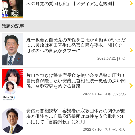
への野党の質問も変」【メディア定点観測】
話題の記事
統一教会と自民党の関係をごまかす動きがいまだ
に…民放は有田芳生に発言自粛を要求、NHKで
は政界への言及がタブーに
2022.07.21 | 社会
片山さつきは警察庁長官を使い奈良県警に圧力！
自民党が隠したい安倍元首相と統一教会の深い関
係、名称変更をめぐる疑惑
2022.07.14 | スキャンダル
安倍元首相銃撃 容疑者は宗教団体との関係が動
機と供述も…自民党応援団は事件を安倍批判のせ
いにして「言論封殺」に利用
2022.07.10 | スキャンダル