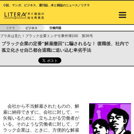
小説、マンガ、ビジネス、週刊誌…本と雑誌のニュース／リテラ
リテラ
ビジネス
労働問題
ブラ弁は見た！ブラック企業トンデモ事件簿100 第36号
ブラック企業の定番“解雇撤回”に騙されるな！ 復職後、社内で
孤立化させ自己都合退職に追い込む卑劣手法
会社から不当解雇されたものの、解
雇に納得できずに、会社に対して、一
矢報いるために、立ち上がる労働者が
いる。そのような労働者に対して、ブ
ラック企業は、ときに、方便的な解雇