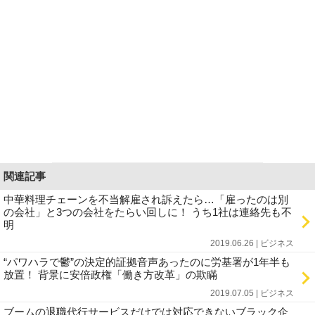
関連記事
中華料理チェーンを不当解雇され訴えたら…「雇ったのは別
の会社」と3つの会社をたらい回しに！ うち1社は連絡先も不
明
2019.06.26 | ビジネス
“パワハラで鬱”の決定的証拠音声あったのに労基署が1年半も
放置！ 背景に安倍政権「働き方改革」の欺瞞
2019.07.05 | ビジネス
ブームの退職代行サービスだけでは対応できないブラック企