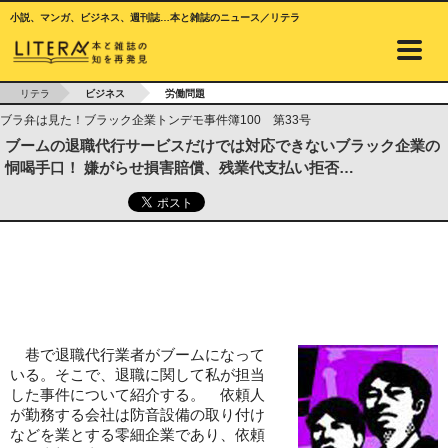
小説、マンガ、ビジネス、週刊誌…本と雑誌のニュース／リテラ
リテラ
ビジネス
労働問題
ブラ弁は見た！ブラック企業トンデモ事件簿100 第33号
ブームの退職代行サービスだけでは対応できないブラック企業の
恫喝手口！ 嫌がらせ損害賠償、残業代支払い拒否…
巷で退職代行業者がブームになって
いる。そこで、退職に関して私が担当
した事件について紹介する。 依頼人
が勤務する会社は防音設備の取り付け
などを業とする零細企業であり、依頼