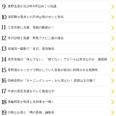
ラ
東野圭吾が元少年A手記めぐり抗議
浅田舞が真央との不仲は母のせいと告白
三笠宮家に夫妻、母娘の断絶が！
市川沙耶と熱愛・野島アナに二股の過去
岩城滉一騒動で「在日」差別激化
高市首相の「休んでない」「寝てない」アピールは本当なのか 徹底検
証
星野源がエッセイで明かしていた音楽が政治に利用される危険性
田崎史郎が『モーニングショー』から消えた！ 原因は玉川徹？
中居の震災支援をテレビ報道せず
美輪明宏が安倍と支持者を一喝！
川島なお美と「噂の真相」編集長