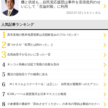
機と供述も…自民党応援団は事件を安倍批判のせ
いにして「言論封殺」に利用
2022.07.10 | スキャンダル
人気記事ランキング
高市首相の熊本地震視察は北朝鮮並みのプロパガンダ！
葵つかさが「松潤とは終わった」と
吉高由里子が元カレに言った一言
キンコメ高橋が法廷で母親の自殺を告白
魔法の認知症ケアの秘密に迫る
〈#ミサイルよりクーラーを〉は正しい 自民党が避難所へのエアコン
設置を遅らせてきた
ICANノーベル賞授賞式を日本マスコミが無視
小倉優香の番組中「辞めさせてください」の本当の理由は番組のセクハ