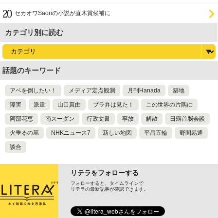
セカオワSaoriの小説が直木賞候補に
カテゴリ別に読む
話題のキーワード
アベを倒したい！
メディア定点観測
月刊Hanada
築地
障害
派遣
山口真由
ブラ弁は見た！
この世界の片隅に
阿部花恵
南スーダン
行政文書
事故
解散
日露首脳会談
火垂るの墓
NHKニュース7
新しい地図
平昌五輪
野間易通
談合
リテラをフォローする
フォローすると、タイムラインで
リテラの最新記事が確認できます。