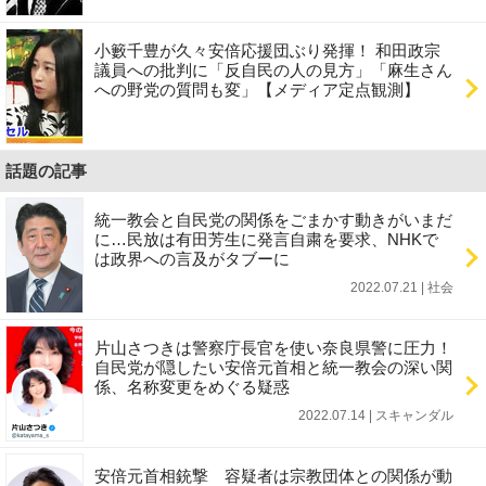
小籔千豊が久々安倍応援団ぶり発揮！ 和田政宗
議員への批判に「反自民の人の見方」「麻生さん
への野党の質問も変」【メディア定点観測】
話題の記事
統一教会と自民党の関係をごまかす動きがいまだ
に…民放は有田芳生に発言自粛を要求、NHKで
は政界への言及がタブーに
2022.07.21 | 社会
片山さつきは警察庁長官を使い奈良県警に圧力！
自民党が隠したい安倍元首相と統一教会の深い関
係、名称変更をめぐる疑惑
2022.07.14 | スキャンダル
安倍元首相銃撃 容疑者は宗教団体との関係が動