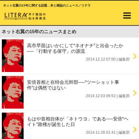
ネット右翼の15年に関する話題…本と雑誌のニュース／リテラ
ネット右翼の15年のニュースまとめ
高市早苗はいかにして“ネオナチ”と出会ったか
──「行動する保守」の源流
2014.12.12 07:00
|
編集部
安倍首相と在特会元幹部──“ツーショット事
件”は偶然ではない
2014.12.03 06:52
|
編集部
もはや首相自体が「ネトウヨ」である──安倍“ヘ
イト”政権が誕生した日
2014.11.26 01:41
|
編集部