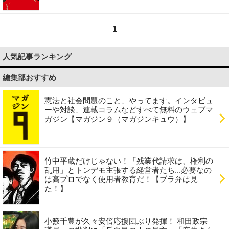
1
人気記事ランキング
編集部おすすめ
憲法と社会問題のこと、やってます。インタビュ
ーや対談、連載コラムなどすべて無料のウェブマ
ガジン【マガジン９（マガジンキュウ）】
竹中平蔵だけじゃない！「残業代請求は、権利の
乱用」とトンデモ主張する経営者たち...必要なの
は高プロでなく使用者教育だ！【ブラ弁は見
た！】
小籔千豊が久々安倍応援団ぶり発揮！ 和田政宗