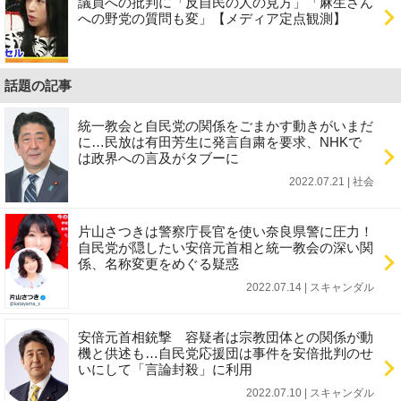
議員への批判に「反自民の人の見方」「麻生さん
への野党の質問も変」【メディア定点観測】
話題の記事
統一教会と自民党の関係をごまかす動きがいまだ
に…民放は有田芳生に発言自粛を要求、NHKで
は政界への言及がタブーに
2022.07.21 | 社会
片山さつきは警察庁長官を使い奈良県警に圧力！
自民党が隠したい安倍元首相と統一教会の深い関
係、名称変更をめぐる疑惑
2022.07.14 | スキャンダル
安倍元首相銃撃 容疑者は宗教団体との関係が動
機と供述も…自民党応援団は事件を安倍批判のせ
いにして「言論封殺」に利用
2022.07.10 | スキャンダル