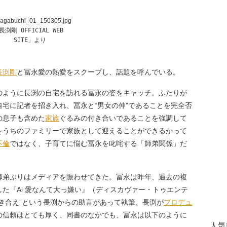
長渕剛 OFFICIAL WEB 
SITE」より
長渕剛
と冨永愛の熱愛をスクープし、話題を呼んでいる。
のように長渕の自宅を訪れる冨永の姿をキャッチ。ふたりが
宅に記者を招き入れ、冨永と“男女の仲”であることを完全否
の息子も含めた
家族
ぐるみの付き合いであることを強調して
をうちのファミリーで家族として迎えることができるかって
不倫
ではなく、子育てに悩む冨永を叱咤する「師弟関係」だ
弟ぶりはメディアを賑わせてきた。冨永は昨年、過去の複
た『Ai 愛なんて大っ嫌い』（ディスカヴァー・トゥエンテ
き合え”という長渕からの助言があって執筆、長渕が
プロデュ
の信頼はとても厚く、同書のなかでも、冨永は以下のように
人気