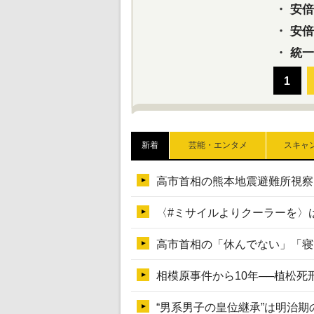
・
安倍元
・
安倍晋
・
統一
新着
芸能・エンタメ
スキャ