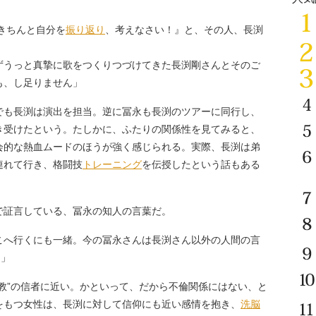
きちんと自分を
振り返り
、考えなさい！』と、その人、長渕
ずうっと真摯に歌をつくりつづけてきた長渕剛さんとそのご
も、し足りません」
も長渕は演出を担当。逆に冨永も長渕のツアーに同行し、
き受けたという。たしかに、ふたりの関係性を見てみると、
会的な熱血ムードのほうが強く感じられる。実際、長渕は弟
連れて行き、格闘技
トレーニング
を伝授したという話もある
証言している、冨永の知人の言葉だ。
こへ行くにも一緒。今の冨永さんは長渕さん以外の人間の言
よ」
教”の信者に近い。かといって、だから不倫関係にはない、と
をもつ女性は、長渕に対して信仰にも近い感情を抱き、
洗脳