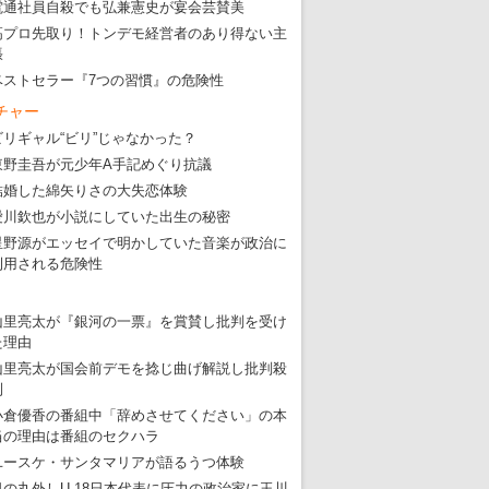
電通社員自殺でも弘兼憲史が宴会芸賛美
・
五輪サッカー・久保建英が南アの陽性者に「僕らに損ではない」
高プロ先取り！トンデモ経営者のあり得ない主
・
五輪関係者が入国当日、築地を散歩！
張
ベストセラー『7つの習慣』の危険性
・
五輪でIOCラウンジ以外にVIPルーム、広告代理店は物品購入
チャー
ビリギャル“ビリ”じゃなかった？
東野圭吾が元少年A手記めぐり抗議
結婚した綿矢りさの大失恋体験
愛川欽也が小説にしていた出生の秘密
星野源がエッセイで明かしていた音楽が政治に
利用される危険性
山里亮太が『銀河の一票』を賞賛し批判を受け
た理由
山里亮太が国会前デモを捻じ曲げ解説し批判殺
到
小倉優香の番組中「辞めさせてください」の本
当の理由は番組のセクハラ
ユースケ・サンタマリアが語るうつ体験
日の丸外しU-18日本代表に圧力の政治家に玉川