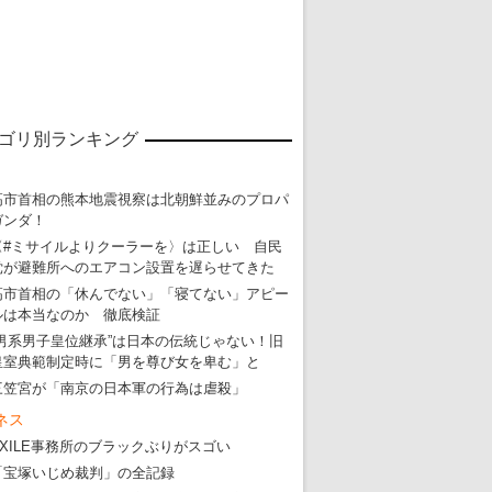
ゴリ別ランキング
高市首相の熊本地震視察は北朝鮮並みのプロパ
ガンダ！
〈#ミサイルよりクーラーを〉は正しい 自民
党が避難所へのエアコン設置を遅らせてきた
高市首相の「休んでない」「寝てない」アピー
ルは本当なのか 徹底検証
“男系男子皇位継承”は日本の伝統じゃない！旧
皇室典範制定時に「男を尊び女を卑む」と
三笠宮が「南京の日本軍の行為は虐殺」
東京五輪強行開催特別企画 大ウソだら
ネス
・
五輪入場行進にすぎやまこういちの曲、杉田水脈のLGB
EXILE事務所のブラックぶりがスゴい
・
大ウソだらけの東京五輪！ 安倍・菅・森はどんな嘘を
「宝塚いじめ裁判」の全記録