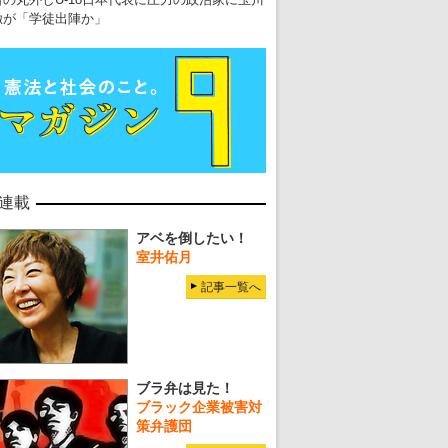
徹が「学徒出陣か」
連載
アベを倒したい！
室井佑月
記事一覧へ
ブラ弁は見た！
ブラック企業被害対
策弁護団