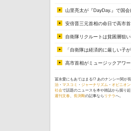
冨永愛にもあてはまる!? あのナンシー関
治
・
マスコミ
・
ジャーナリズム
・
オピニオン
社会
で話題のニュースを本や雑誌から掘り起
週刊文春
、
長渕剛
の記事なら
リテラ
へ。