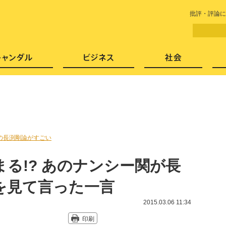
LITERA／リテラ 本と雑誌の
批評・評論に
芸能・エンタメ
スキャンダル
ビジネ
の長渕剛論がすごい
る!? あのナンシー関が長
を見て言った一言
2015.03.06 11:34
印刷