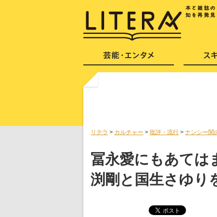
リテラ
>
カルチャー
>
批評・流行
>
ナンシー関
冨永愛にもあてはま
渕剛と国生さゆり