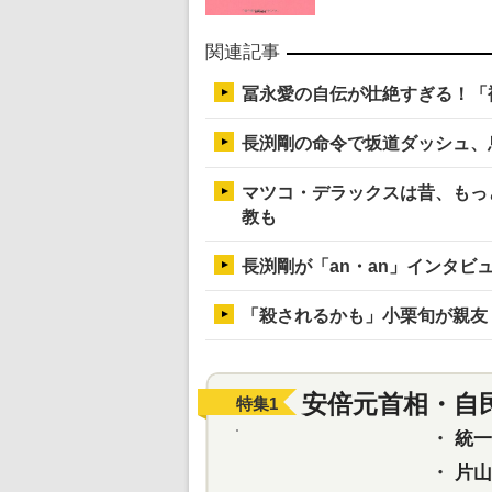
関連記事
冨永愛の自伝が壮絶すぎる！「
長渕剛の命令で坂道ダッシュ、
マツコ・デラックスは昔、もっ
教も
長渕剛が「an・an」インタビ
「殺されるかも」小栗旬が親友
安倍元首相・自
特集
1
・
統一教
・
片山さ