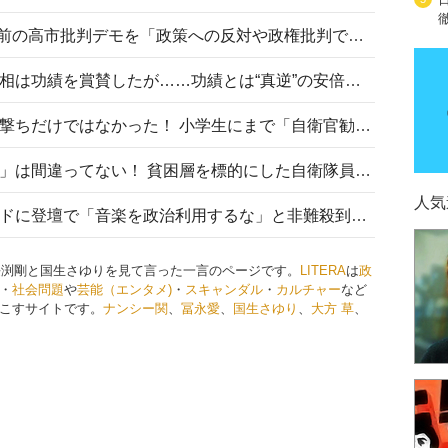
山里亮太が『DayDay.』で国会前の高市批判デモを「政策への反対や政権批判でない」と捻じ曲げ解説 デモ参加者から批判殺到
安倍晋三元首相の命日で高市首相は功績を賞賛したが……功績とは“真逆”の安倍元首相のトンデモ発言を振り返る
自衛隊リクルートは貧困層狙い撃ちだけではなかった！ 小学生にまで「自衛官勧誘」目的のパンフレット作成
「自衛隊は経済的に厳しい子が」は間違ってない！ 貧困層を標的にした自衛隊員募集、やす子、山上被告も…日本でも進む“経済的徴兵制”
人気
高市首相がミュージックアワードに登壇で「音楽を政治利用するな」と非難殺到！ MAJの国策的本質を批判する声も
が長渕剛と国生さゆりを見て言った一言のページです。
LITERA
は
政
・
社会問題
や
芸能（エンタメ)
・
スキャンダル
・
カルチャー
など
こすサイトです。
ナンシー関
、
冨永愛
、
国生さゆり
、
大方 草
、