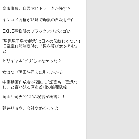
12
高市推薦、自民党ヒトラー本が怖すぎ
13
キンコメ高橋が法廷で母親の自殺を告白
14
EXILE事務所のブラックぶりがスゴい
“男系男子皇位継承”は日本の伝統じゃない！
15
旧皇室典範制定時に「男を尊び女を卑む」
と
16
ビリギャル“ビリ”じゃなかった？
17
女はなぜ岡田斗司夫に引っかかる
中傷動画作成者が“顔出し”証言も「面識な
18
し」と言い張る高市首相の論理破綻
19
岡田斗司夫“ゲス”の秘密が著書に！
20
朝井リョウ、会社やめるってよ！