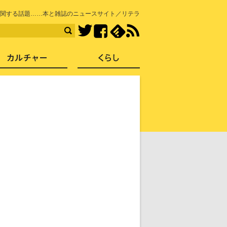
知を再発見
関する話題……本と雑誌のニュースサイト／リテラ
Facebook
feedly
RSS
Twitter
ス
社会
カルチャー
くらし