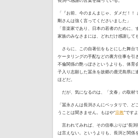
長渕へ感謝の言葉を綴っている。
「『お前、今のまんまじゃ、ダメだ！！ 
剛さんは強く言ってくださいました」
「音楽家であり、日本の若者のために、
家族のみなさまには、どれだけ感謝して
さらに、この自著伝をもとにした舞台で
ケータリングの手配などの裏方仕事を引
不倫関係の艶っぽさというよりも、体育
子入り志願した冨永を故郷の鹿児島県に
ほどだ。
だが、気になるのは、「文春」の取材で
「冨永さんは長渕さんにベッタリで、ど
うことは聞きません。もはや“
宗教
”です
言われてみれば、その信奉ぶりは“長渕
は言えない。というよりも、長渕と関係