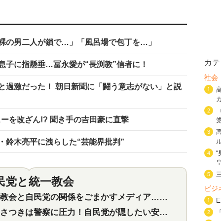
裸の男二人が鎖で…」「風呂場で包丁を…」
カテ
息子に指懸垂…冨永愛が“長渕教”信者に！
社会
と過激だった！ 朝日新聞に「闘う意志がない」と説
1
2
ューを改ざん!? 聞き手の吉田豪に直撃
3
・鈴木亮平に洩らした“芸能界批判”
4
5
民党と統一教会
特集
2
ビジ
会と自民党の関係をごまかすメディア…民放は有田芳生に発言自粛を要求
1
つきは警察に圧力！自民党が隠したい安倍元首相と統一教会の深い関係
2