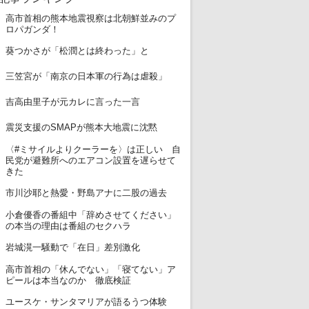
高市首相の熊本地震視察は北朝鮮並みのプ
1
ロパガンダ！
2
葵つかさが「松潤とは終わった」と
3
三笠宮が「南京の日本軍の行為は虐殺」
4
吉高由里子が元カレに言った一言
5
震災支援のSMAPが熊本大地震に沈黙
〈#ミサイルよりクーラーを〉は正しい 自
6
民党が避難所へのエアコン設置を遅らせて
きた
7
市川沙耶と熱愛・野島アナに二股の過去
小倉優香の番組中「辞めさせてください」
8
の本当の理由は番組のセクハラ
9
岩城滉一騒動で「在日」差別激化
高市首相の「休んでない」「寝てない」ア
10
ピールは本当なのか 徹底検証
11
ユースケ・サンタマリアが語るうつ体験