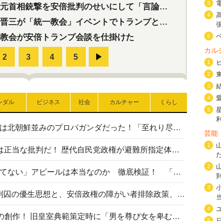
3
首相銃撃を安倍批判のせいにして「言論封殺」に利用する自民党応援団
4
三が「統一教会」イベントでトランプと演説！同性婚や夫婦別姓を攻撃
教会が安倍トランプ会談を仕掛けた
5
カル
1
2
3
4
ンダル
ビジネス
社会
カルチャー
くらし
5
高市首相の熊本地震避難所視察は北朝鮮並みのプロパガンダだった！「至れり尽くせり」の選ばれた避難所の一方で実態は…
芸能
1
〈#ミサイルよりクーラーを〉は正当な批判だ！ 歴代自民党政権が避難所指定体育館へのエアコン設置を遅らせてきた客観的事実
2
高市首相の「休んでない」「寝てない」アピールは本当なのか 徹底検証！ 「資料読み込み」「アイロンがけ」も矛盾だらけ…
3
相模原事件から10年──植松死刑囚の優生思想と、安倍政権の障がい者排除政策、右派勢力の差別主義との関係を改めて問う
4
“男系男子の皇位継承”は明治期の創作！ 旧皇室典範策定時に「男を尊び女を卑むの慣習、人民の脳髄」とトンデモ論で女性天皇を否定
5