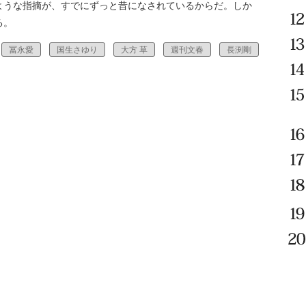
ような指摘が、すでにずっと昔になされているからだ。しか
る。
冨永愛
国生さゆり
大方 草
週刊文春
長渕剛