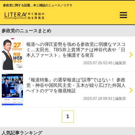
参政党に関する話題…本と雑誌のニュース／リテラ
参政党のニュースまとめ
報道への弾圧姿勢を強める参政党に弱腰なマスコ
ミ…太田光、TBS井上貴博アナは神谷代表や「日
本人ファースト」を擁護する発言
2025.07.26 02:45
|
編集部
『報道特集』の選挙報道は“誤導”ではない！ 参政
党・神谷や国民民主党・玉木が繰り広げた外国人
ヘイトのデマを徹底検証
2025.07.18 08:42
|
編集部
1
人気記事ランキング