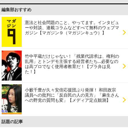
編集部おすすめ
憲法と社会問題のこと、やってます。インタビュ
ーや対談、連載コラムなどすべて無料のウェブマ
ガジン【マガジン９（マガジンキュウ）】
竹中平蔵だけじゃない！「残業代請求は、権利の
乱用」とトンデモ主張する経営者たち...必要なの
は高プロでなく使用者教育だ！【ブラ弁は見
た！】
小籔千豊が久々安倍応援団ぶり発揮！ 和田政宗
議員への批判に「反自民の人の見方」「麻生さん
への野党の質問も変」【メディア定点観測】
話題の記事