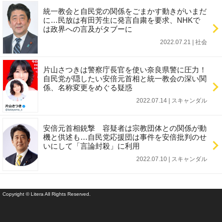
統一教会と自民党の関係をごまかす動きがいまだ
に…民放は有田芳生に発言自粛を要求、NHKで
は政界への言及がタブーに
2022.07.21 | 社会
片山さつきは警察庁長官を使い奈良県警に圧力！
自民党が隠したい安倍元首相と統一教会の深い関
係、名称変更をめぐる疑惑
2022.07.14 | スキャンダル
安倍元首相銃撃 容疑者は宗教団体との関係が動
機と供述も…自民党応援団は事件を安倍批判のせ
いにして「言論封殺」に利用
2022.07.10 | スキャンダル
Copyright © Litera All Rights Reserved.