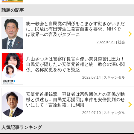
話題の記事
統一教会と自民党の関係をごまかす動きがいまだ
に…民放は有田芳生に発言自粛を要求、NHKで
は政界への言及がタブーに
2022.07.21 | 社会
片山さつきは警察庁長官を使い奈良県警に圧力！
自民党が隠したい安倍元首相と統一教会の深い関
係、名称変更をめぐる疑惑
2022.07.14 | スキャンダル
安倍元首相銃撃 容疑者は宗教団体との関係が動
機と供述も…自民党応援団は事件を安倍批判のせ
いにして「言論封殺」に利用
2022.07.10 | スキャンダル
人気記事ランキング