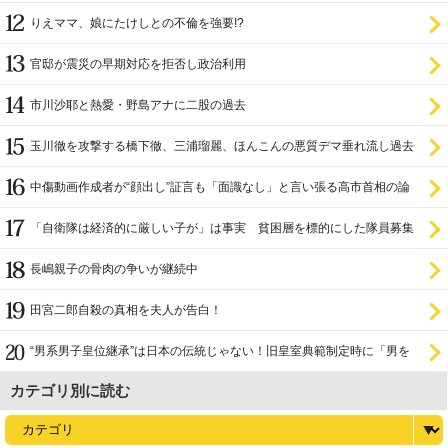
設置を遅らせてきた
りえママ、娘にたけしとの不倫を強要!?
官邸が震災の早期対応を拒否し政治利用
市川沙耶と熱愛・野島アナに二股の過去
玉川徹を攻撃する橋下徹、三浦瑠麗、ほんこんの悪質デマ垂れ流し過去
中傷動画作成者が“顔出し”証言も「面識なし」と言い張る高市首相の論
理破綻
「自衛隊は経済的に厳しい子が」は事実 貧困層を標的にした隊員募集
長嶋親子の骨肉の争いが継続中
田宮二郎自殺の真相を夫人が告白！
“男系男子皇位継承”は日本の伝統じゃない！旧皇室典範制定時に「男を
尊び女を卑む」と
カテゴリ別に読む