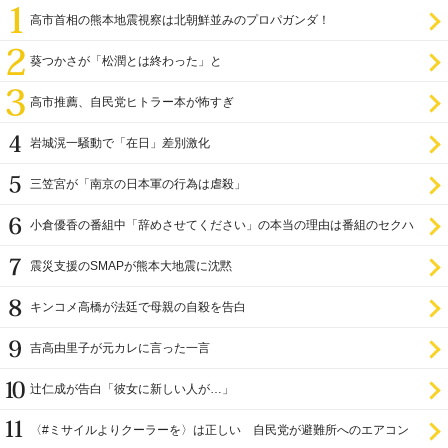
高市首相の熊本地震視察は北朝鮮並みのプロパガンダ！
葵つかさが「松潤とは終わった」と
高市推薦、自民党ヒトラー本が怖すぎ
岩城滉一騒動で「在日」差別激化
三笠宮が「南京の日本軍の行為は虐殺」
小倉優香の番組中「辞めさせてください」の本当の理由は番組のセクハ
ラ
震災支援のSMAPが熊本大地震に沈黙
キンコメ高橋が法廷で母親の自殺を告白
吉高由里子が元カレに言った一言
辻仁成が告白「彼女に新しい人が…」
〈#ミサイルよりクーラーを〉は正しい 自民党が避難所へのエアコン