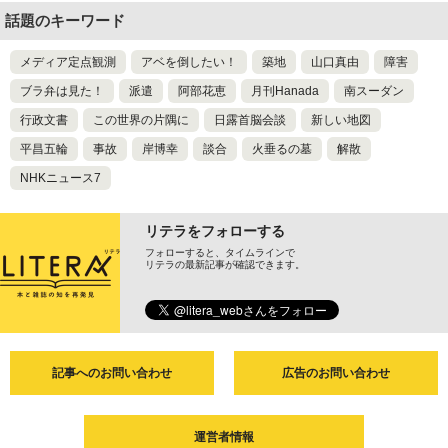
話題のキーワード
メディア定点観測
アベを倒したい！
築地
山口真由
障害
ブラ弁は見た！
派遣
阿部花恵
月刊Hanada
南スーダン
行政文書
この世界の片隅に
日露首脳会談
新しい地図
平昌五輪
事故
岸博幸
談合
火垂るの墓
解散
NHKニュース7
リテラをフォローする
フォローすると、タイムラインで
リテラの最新記事が確認できます。
記事へのお問い合わせ
広告のお問い合わせ
運営者情報