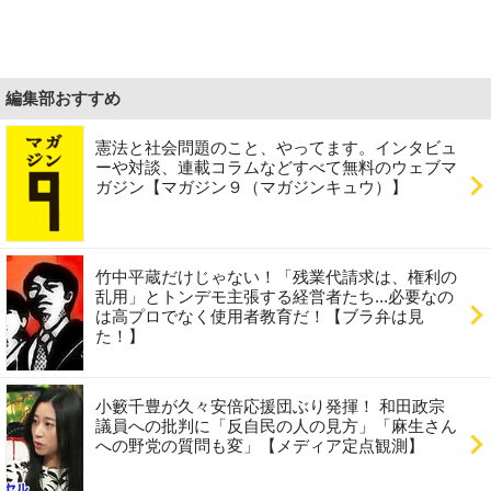
編集部おすすめ
憲法と社会問題のこと、やってます。インタビュ
ーや対談、連載コラムなどすべて無料のウェブマ
ガジン【マガジン９（マガジンキュウ）】
竹中平蔵だけじゃない！「残業代請求は、権利の
乱用」とトンデモ主張する経営者たち...必要なの
は高プロでなく使用者教育だ！【ブラ弁は見
た！】
小籔千豊が久々安倍応援団ぶり発揮！ 和田政宗
議員への批判に「反自民の人の見方」「麻生さん
への野党の質問も変」【メディア定点観測】