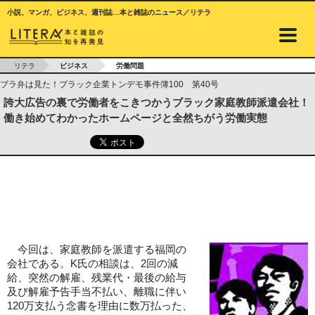
小説、マンガ、ビジネス、週刊誌…本と雑誌のニュース／リテラ
リテラ
ビジネス
労働問題
ブラ弁は見た！ブラック企業トンデモ事件簿100 第40号
誇大広告の裏で労働者をこきつかうブラック家庭教師派遣会社！
働き始めてわかったホームページと全然ちがう労働実態
今回は、家庭教師を派遣する福岡の
会社である。K氏の相談は、2回の減
給、突然の解雇、残業代・最後の給与
及び解雇予告手当不払い、離職に伴い
120万支払う念書を理由に数万払った、