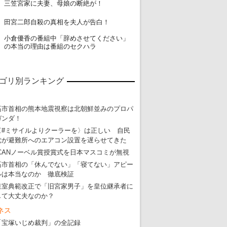
18
三笠宮家に夫妻、母娘の断絶が！
19
田宮二郎自殺の真相を夫人が告白！
小倉優香の番組中「辞めさせてください」
20
の本当の理由は番組のセクハラ
ゴリ別ランキング
高市首相の熊本地震視察は北朝鮮並みのプロパ
ガンダ！
〈#ミサイルよりクーラーを〉は正しい 自民
党が避難所へのエアコン設置を遅らせてきた
ICANノーベル賞授賞式を日本マスコミが無視
高市首相の「休んでない」「寝てない」アピー
ルは本当なのか 徹底検証
皇室典範改正で「旧宮家男子」を皇位継承者に
して大丈夫なのか？
ネス
「宝塚いじめ裁判」の全記録