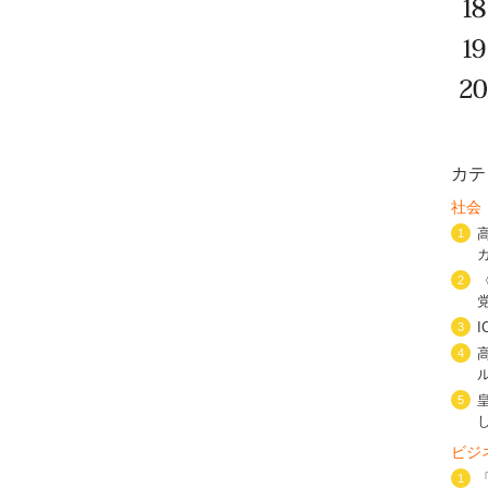
カテ
社会
1
2
3
4
5
ビジ
1