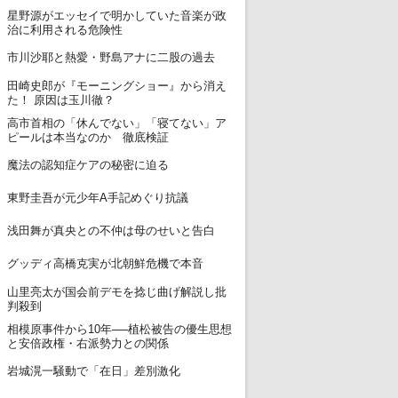
星野源がエッセイで明かしていた音楽が政
7
治に利用される危険性
8
市川沙耶と熱愛・野島アナに二股の過去
田崎史郎が『モーニングショー』から消え
9
た！ 原因は玉川徹？
高市首相の「休んでない」「寝てない」ア
10
ピールは本当なのか 徹底検証
11
魔法の認知症ケアの秘密に迫る
12
東野圭吾が元少年A手記めぐり抗議
13
浅田舞が真央との不仲は母のせいと告白
14
グッディ高橋克実が北朝鮮危機で本音
山里亮太が国会前デモを捻じ曲げ解説し批
15
判殺到
相模原事件から10年──植松被告の優生思想
16
と安倍政権・右派勢力との関係
17
岩城滉一騒動で「在日」差別激化