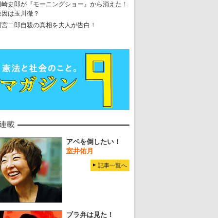
田崎史郎が『モーニングショー』から消えた！
原因は玉川徹？
田宮二郎自殺の真相を夫人が告白！
連載
アベを倒したい！
室井佑月
記事一覧へ
ブラ弁は見た！