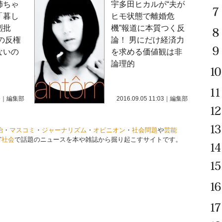
姉ちゃ
宇多田ヒカルが“夫が
「暮し
ヒモ状態で離婚危
烈批
機”報道に本質つく反
の反権
論！ 男にだけ経済力
ないの
を求める価値観は非
論理的
9
｜
編集部
2016.09.05 11:03
｜
編集部
治
・
マスコミ
・
ジャーナリズム
・
オピニオン
・
社会問題
や
芸能
ど
社会
で話題のニュースを本や雑誌から掘り起こすサイトです。