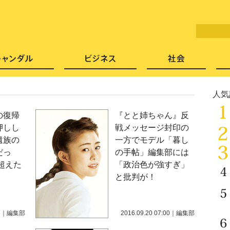
LITERA／リテラ 本と雑誌の
芸能・エンタメ
スキャンダル
ビジネ
人気
の復帰
『とと姉ちゃん』反
押しし
戦メッセージ封印の
遺族の
一方でモデル「暮し
だっ
の手帖」編集部には
超えた
「政治色が強すぎ」
と批判が！
7
｜
編集部
2016.09.20 07:00
｜
編集部