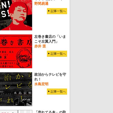
野間易通
記事一覧へ
左巻き書店の「いま
こそ左翼入門」
赤井 歪
記事一覧へ
政治からテレビを守
れ！
水島宏明
記事一覧へ
「売れてる本」の取