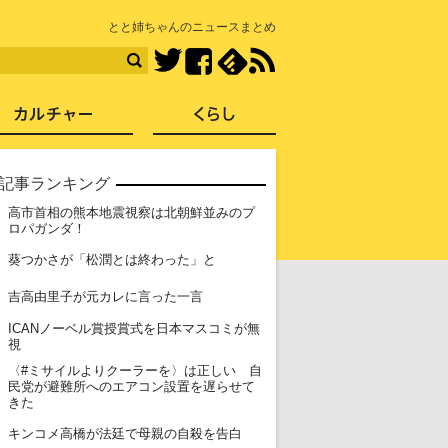
知を再発見
とと姉ちゃんのニュースまとめ
Facebook
feedly
RSS
Twitter
ス
社会
カルチャー
くらし
記事ランキング
高市首相の熊本地震視察は北朝鮮並みのプ
1
ロパガンダ！
2
葵つかさが「松潤とは終わった」と
3
吉高由里子が元カレに言った一言
ICANノーベル賞授賞式を日本マスコミが無
4
視
〈#ミサイルよりクーラーを〉は正しい 自
5
民党が避難所へのエアコン設置を遅らせて
きた
6
キンコメ高橋が法廷で母親の自殺を告白