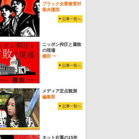
ブラック企業被害対
策弁護団
記事一覧へ
ニッポン抑圧と腐敗
の現場
横田 一
記事一覧へ
メディア定点観測
編集部
記事一覧へ
ネット右翼の15年