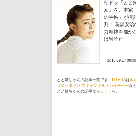
朝ドラ『とと
ん』を、本家
の手帖」が痛
判！ 花森安治
力精神を描か
は冒涜だ
2016.09.17 09:3
とと姉ちゃんの記事一覧です。
LITERA
は
政
（エンタメ)
・
スキャンダル
・
カルチャー
な
とと姉ちゃんの記事なら
リテラ
へ。