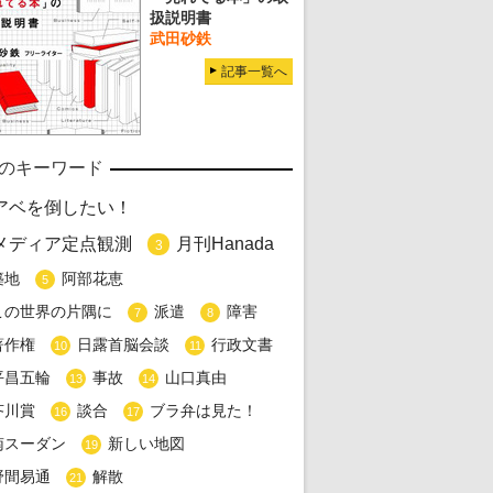
扱説明書
武田砂鉄
記事一覧へ
のキーワード
アベを倒したい！
メディア定点観測
月刊Hanada
3
築地
阿部花恵
5
この世界の片隅に
派遣
障害
7
8
著作権
日露首脳会談
行政文書
10
11
平昌五輪
事故
山口真由
13
14
芥川賞
談合
ブラ弁は見た！
16
17
南スーダン
新しい地図
19
野間易通
解散
21