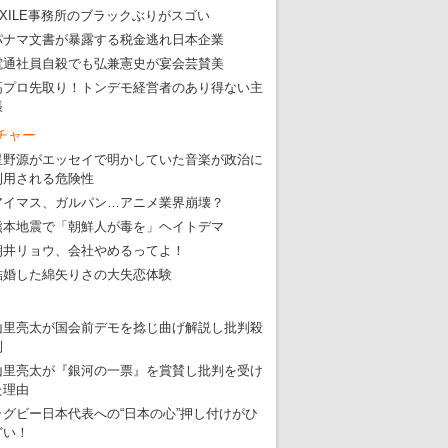
EXILE事務所のブラックぶりがスゴい
パナマ文書が暴露する税金逃れ日本企業
電通社員自殺でも弘兼憲史が宴会芸賛美
高プロ先取り！トンデモ経営者のあり得ない主
張
チャー
星野源がエッセイで明かしていた音楽が政治に
利用される危険性
アイマス、ガルパン…アニメ業界崩壊？
熊本地震で「朝鮮人が毒を」ヘイトデマ
朝井リョウ、会社やめるってよ！
結婚した綿矢りさの大失恋体験
山里亮太が国会前デモを捻じ曲げ解説し批判殺
到
山里亮太が『銀河の一票』を賞賛し批判を受け
た理由
ラグビー日本代表への“日本の心”押し付けがひ
どい！