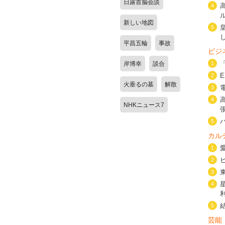
日露首脳会談
4
新しい地図
5
平昌五輪
事故
ビジ
岸博幸
談合
1
2
火垂るの墓
解散
3
4
NHKニュース7
5
カル
1
2
3
4
5
芸能