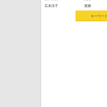
広末涼子
貧困
キーワー