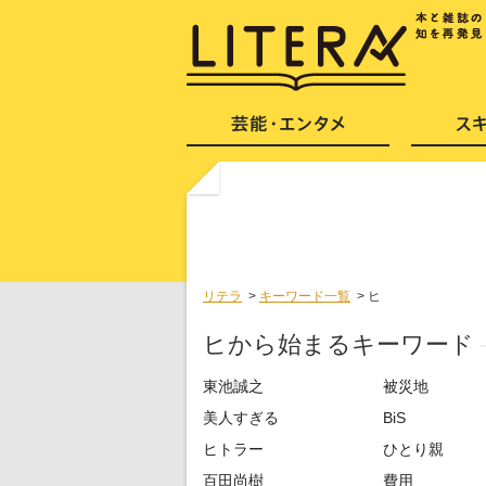
リテラ
>
キーワード一覧
>
ヒ
ヒから始まるキーワード
東池誠之
被災地
美人すぎる
BiS
ヒトラー
ひとり親
百田尚樹
費用