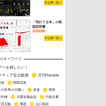
記事一覧へ
「売れてる本」の取
扱説明書
武田砂鉄
記事一覧へ
のキーワード
アベを倒したい！
メディア定点観測
月刊Hanada
3
築地
阿部花恵
5
この世界の片隅に
派遣
障害
7
8
著作権
日露首脳会談
行政文書
10
11
平昌五輪
事故
山口真由
13
14