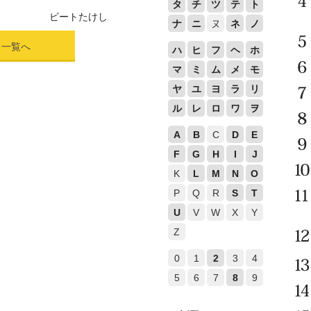
タ
チ
ツ
テ
ト
ビートたけし
ナ
ニ
ヌ
ネ
ノ
ド一覧へ
ハ
ヒ
フ
ヘ
ホ
マ
ミ
ム
メ
モ
ヤ
ユ
ヨ
ラ
リ
ル
レ
ロ
ワ
ヲ
A
B
C
D
E
F
G
H
I
J
K
L
M
N
O
P
Q
R
S
T
U
V
W
X
Y
Z
0
1
2
3
4
5
6
7
8
9