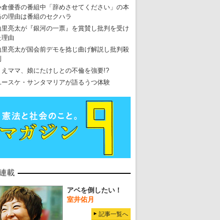
小倉優香の番組中「辞めさせてください」の本
当の理由は番組のセクハラ
山里亮太が『銀河の一票』を賞賛し批判を受け
た理由
山里亮太が国会前デモを捻じ曲げ解説し批判殺
到
りえママ、娘にたけしとの不倫を強要!?
ユースケ・サンタマリアが語るうつ体験
連載
アベを倒したい！
室井佑月
記事一覧へ