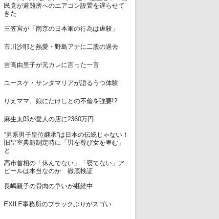
民党が避難所へのエアコン設置を遅らせて
きた
5
三笠宮が「南京の日本軍の行為は虐殺」
6
市川沙耶と熱愛・野島アナに二股の過去
7
吉高由里子が元カレに言った一言
8
ユースケ・サンタマリアが語るうつ体験
9
りえママ、娘にたけしとの不倫を強要!?
10
麻生太郎が愛人の店に2360万円
“男系男子皇位継承”は日本の伝統じゃない！
11
旧皇室典範制定時に「男を尊び女を卑む」
と
高市首相の「休んでない」「寝てない」ア
12
ピールは本当なのか 徹底検証
13
長嶋親子の骨肉の争いが継続中
14
EXILE事務所のブラックぶりがスゴい