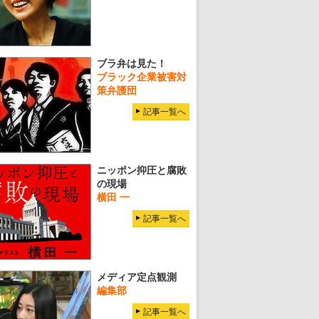
ブラ弁は見た！
ブラック企業被害対
策弁護団
記事一覧へ
ニッポン抑圧と腐敗
の現場
横田 一
記事一覧へ
メディア定点観測
編集部
記事一覧へ