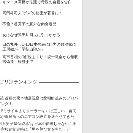
15
キンコメ高橋が法廷で母親の自殺を告白
16
岡田斗司夫“ゲス”の秘密が著書に！
17
不倫？谷亮子の意外な肉食遍歴
18
女はなぜ岡田斗司夫に引っかかる
日の丸外しU-18日本代表に圧力の政治家に
19
玉川徹が「学徒出陣か」
高市首相の“嘘”総まくり！統一教会から領収
20
書偽造、経歴まで
ゴリ別ランキング
高市首相の熊本地震視察は北朝鮮並みのプロパ
ガンダ！
〈#ミサイルよりクーラーを〉は正しい 自民
党が避難所へのエアコン設置を遅らせてきた
“男系男子皇位継承”は日本の伝統じゃない！旧
皇室典範制定時に「男を尊び女を卑む」と