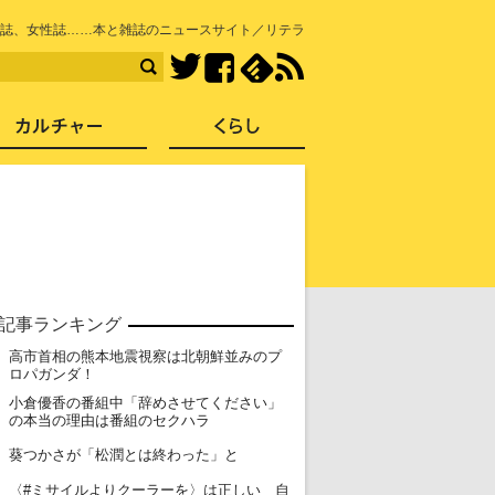
知を再発見
誌、女性誌……本と雑誌のニュースサイト／リテラ
Facebook
feedly
RSS
Twitter
ス
社会
カルチャー
くらし
記事ランキング
高市首相の熊本地震視察は北朝鮮並みのプ
1
ロパガンダ！
小倉優香の番組中「辞めさせてください」
2
の本当の理由は番組のセクハラ
3
葵つかさが「松潤とは終わった」と
〈#ミサイルよりクーラーを〉は正しい 自
4