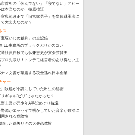
高市首相の「休んでない」「寝てない」アピー
ルは本当なのか 徹底検証
皇室典範改正で「旧宮家男子」を皇位継承者に
して大丈夫なのか？
ネス
「宝塚いじめ裁判」の全記録
EXILE事務所のブラックぶりがスゴい
電通社員自殺でも弘兼憲史が宴会芸賛美
高プロ先取り！トンデモ経営者のあり得ない主
張
パナマ文書が暴露する税金逃れ日本企業
チャー
愛川欽也が小説にしていた出生の秘密
ビリギャル“ビリ”じゃなかった？
東野圭吾が元少年A手記めぐり抗議
星野源がエッセイで明かしていた音楽が政治に
利用される危険性
結婚した綿矢りさの大失恋体験