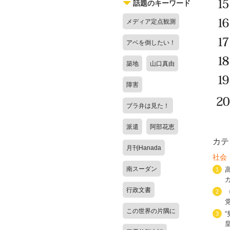
話題のキーワード
メディア定点観測
アベを倒したい！
築地
山口真由
障害
ブラ弁は見た！
派遣
阿部花恵
カテ
月刊Hanada
社会
南スーダン
1
行政文書
2
この世界の片隅に
3