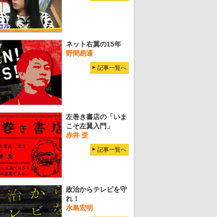
ネット右翼の15年
野間易通
記事一覧へ
左巻き書店の「いま
こそ左翼入門」
赤井 歪
記事一覧へ
政治からテレビを守
れ！
水島宏明