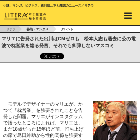
小説、マンガ、ビジネス、週刊誌…本と雑誌のニュース／リテラ
リテラ
芸能・エンタメ
タレント
マリエに告発された出川はCMゼロも…松本人志も過去に公の電
波で枕営業を煽る発言、それでも糾弾しないマスコミ
モデルでデザイナーのマリエが、か
つて「枕営業」を強要されたことを告
発した問題。マリエがインスタグラム
で語ったところによれば、マリエは、
まだ18歳だった15年ほど前、打ち上げ
の席で島田紳助から性的関係を強要す