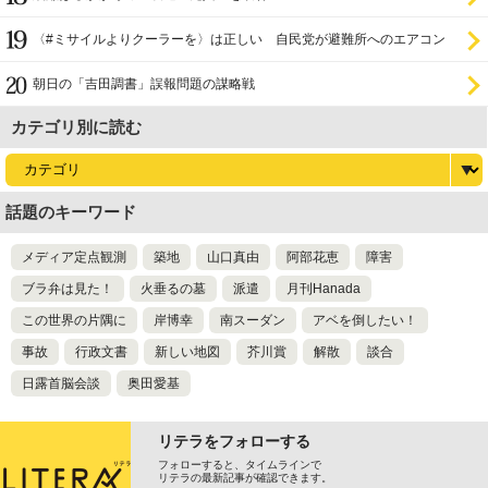
〈#ミサイルよりクーラーを〉は正しい 自民党が避難所へのエアコン
設置を遅らせてきた
朝日の「吉田調書」誤報問題の謀略戦
カテゴリ別に読む
話題のキーワード
メディア定点観測
築地
山口真由
阿部花恵
障害
ブラ弁は見た！
火垂るの墓
派遣
月刊Hanada
この世界の片隅に
岸博幸
南スーダン
アベを倒したい！
事故
行政文書
新しい地図
芥川賞
解散
談合
日露首脳会談
奥田愛基
リテラをフォローする
フォローすると、タイムラインで
リテラの最新記事が確認できます。