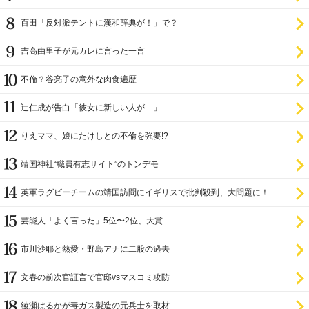
百田「反対派テントに漢和辞典が！」で？
吉高由里子が元カレに言った一言
不倫？谷亮子の意外な肉食遍歴
辻仁成が告白「彼女に新しい人が…」
りえママ、娘にたけしとの不倫を強要!?
靖国神社“職員有志サイト”のトンデモ
英軍ラグビーチームの靖国訪問にイギリスで批判殺到、大問題に！
芸能人「よく言った」5位〜2位、大賞
市川沙耶と熱愛・野島アナに二股の過去
文春の前次官証言で官邸vsマスコミ攻防
綾瀬はるかが毒ガス製造の元兵士を取材