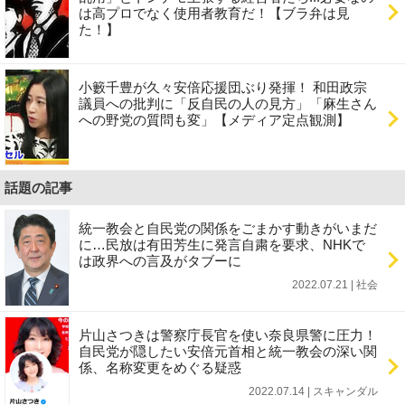
は高プロでなく使用者教育だ！【ブラ弁は見
た！】
小籔千豊が久々安倍応援団ぶり発揮！ 和田政宗
議員への批判に「反自民の人の見方」「麻生さん
への野党の質問も変」【メディア定点観測】
話題の記事
統一教会と自民党の関係をごまかす動きがいまだ
に…民放は有田芳生に発言自粛を要求、NHKで
は政界への言及がタブーに
2022.07.21 | 社会
片山さつきは警察庁長官を使い奈良県警に圧力！
自民党が隠したい安倍元首相と統一教会の深い関
係、名称変更をめぐる疑惑
2022.07.14 | スキャンダル