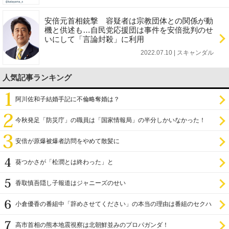
安倍元首相銃撃 容疑者は宗教団体との関係が動
機と供述も…自民党応援団は事件を安倍批判のせ
いにして「言論封殺」に利用
2022.07.10 | スキャンダル
人気記事ランキング
阿川佐和子結婚手記に不倫略奪婚は？
今秋発足「防災庁」の職員は「国家情報局」の半分しかいなかった！
安倍が原爆被爆者訪問をやめて散髪に
葵つかさが「松潤とは終わった」と
香取慎吾隠し子報道はジャニーズのせい
小倉優香の番組中「辞めさせてください」の本当の理由は番組のセクハ
ラ
高市首相の熊本地震視察は北朝鮮並みのプロパガンダ！