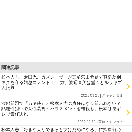
関連記事
松本人志、太田光、カズレーザーが五輪演出問題で容姿差別
ネタを守る姑息コメント！ 一方、渡辺直美は堂々とルッキズ
ム批判
2021.03.25 | スキャンダル
渡部問題で『ガキ使』と松本人志の責任はなぜ問われない？
話題性狙いで女性蔑視・ハラスメントを軽視も、松本は逆ギ
レで責任逃れ
2020.12.31 | 芸能・エンタメ
松本人志「好きな人ができると女はだめになる」に指原莉乃