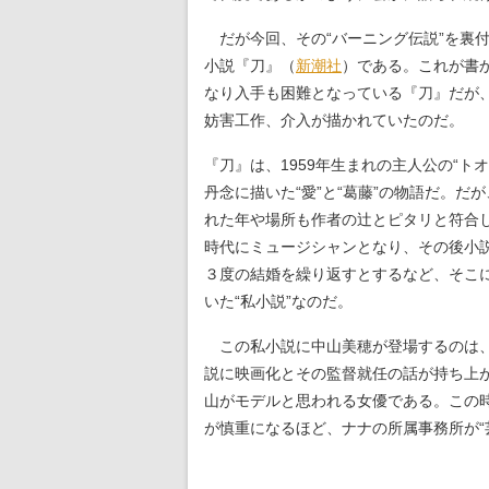
だが今回、その“バーニング伝説”を裏
小説『刀』（
新潮社
）である。これが書か
なり入手も困難となっている『刀』だが
妨害工作、介入が描かれていたのだ。
『刀』は、1959年生まれの主人公の“
丹念に描いた“愛”と“葛藤”の物語だ。
れた年や場所も作者の辻とピタリと符合
時代にミュージシャンとなり、その後小
３度の結婚を繰り返すとするなど、そこ
いた“私小説”なのだ。
この私小説に中山美穂が登場するのは、
説に映画化とその監督就任の話が持ち上
山がモデルと思われる女優である。この
が慎重になるほど、ナナの所属事務所が“