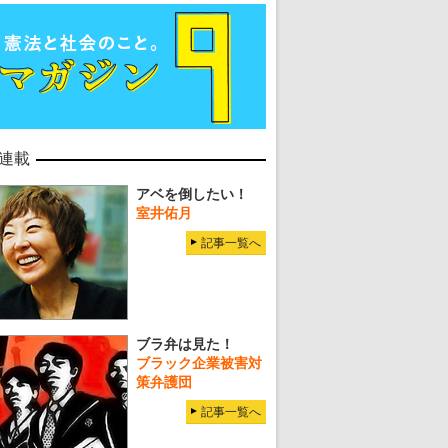
連載
アベを倒したい！
室井佑月
記事一覧へ
ブラ弁は見た！
ブラック企業被害対
策弁護団
記事一覧へ