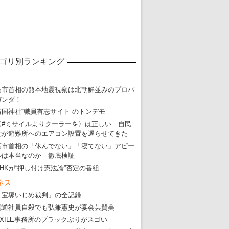
ゴリ別ランキング
高市首相の熊本地震視察は北朝鮮並みのプロパ
ガンダ！
靖国神社“職員有志サイト”のトンデモ
〈#ミサイルよりクーラーを〉は正しい 自民
東京五輪強行開催特別企画 大ウソだら
党が避難所へのエアコン設置を遅らせてきた
・
五輪入場行進にすぎやまこういちの曲、杉田水脈のLGB
高市首相の「休んでない」「寝てない」アピー
ルは本当なのか 徹底検証
・
大ウソだらけの東京五輪！ 安倍・菅・森はどんな嘘を
NHKが“押し付け憲法論”否定の番組
・
五輪サッカー・久保建英が南アの陽性者に「僕らに損ではない」
ネス
・
五輪関係者が入国当日、築地を散歩！
「宝塚いじめ裁判」の全記録
電通社員自殺でも弘兼憲史が宴会芸賛美
・
五輪でIOCラウンジ以外にVIPルーム、広告代理店は物品購入
EXILE事務所のブラックぶりがスゴい