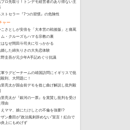
高プロ先取り！トンデモ経営者のあり得ない主
張
ベストセラー『7つの習慣』の危険性
チャー
かこさとしが安倍を「大本営の戦後版」と痛罵
トム・クルーズもハマる宗教の裏
女はなぜ岡田斗司夫に引っかかる
結婚した綿矢りさの大失恋体験
東野圭吾が元少年A手記めぐり抗議
英軍ラグビーチームの靖国訪問にイギリスで批
判殺到、大問題に！
山里亮太が国会前デモを捻じ曲げ解説し批判殺
到
山里亮太が『銀河の一票』を賞賛し批判を受け
た理由
りえママ、娘にたけしとの不倫を強要!?
サザン桑田が“政治風刺辞めない”宣言！紅白で
の炎上にもめげず