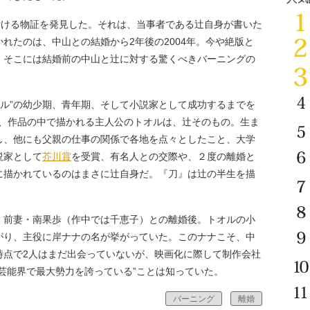
付ける物証を発見した。それは、当事者である辻自身が書いた
れたのは、中山との結婚から2年後の2004年。今や絶版と
、そこには結婚前の中山と辻に対する驚くべきバーニングの
トオル”の幼少期、青年期、そして小説家として成功するまでを
だが、作品の中で描かれる主人公のトオルは、辻そのもの。生ま
し、他にも父親の仕事の関係で各地を点々としたこと、大学
説家として
芥川賞
を受賞、有名人との交際や、２度の離婚と
に描かれているのはまさに辻自身だ。『刀』は辻の半生を描
前妻・南果歩（作中では千恵子）との離婚後。トオルの小
がり、主役に岸ナナの名が挙がっていた。このナナこそ、中
時点で2人はまだ出会っていないが、映画化に際して制作会社
芸能界で最大勢力を誇っている”ことは知っていた。
バーニング
離婚