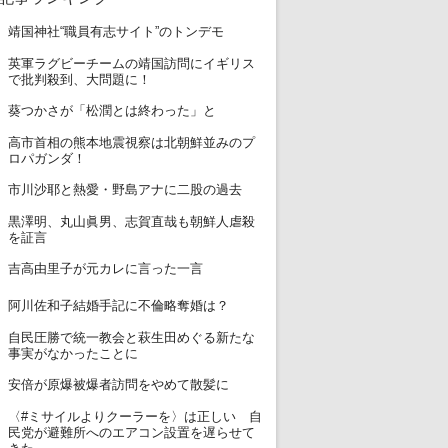
1
靖国神社“職員有志サイト”のトンデモ
英軍ラグビーチームの靖国訪問にイギリス
2
で批判殺到、大問題に！
3
葵つかさが「松潤とは終わった」と
高市首相の熊本地震視察は北朝鮮並みのプ
4
ロパガンダ！
5
市川沙耶と熱愛・野島アナに二股の過去
黒澤明、丸山眞男、志賀直哉も朝鮮人虐殺
6
を証言
7
吉高由里子が元カレに言った一言
8
阿川佐和子結婚手記に不倫略奪婚は？
自民圧勝で統一教会と萩生田めぐる新たな
9
事実がなかったことに
10
安倍が原爆被爆者訪問をやめて散髪に
〈#ミサイルよりクーラーを〉は正しい 自
11
民党が避難所へのエアコン設置を遅らせて