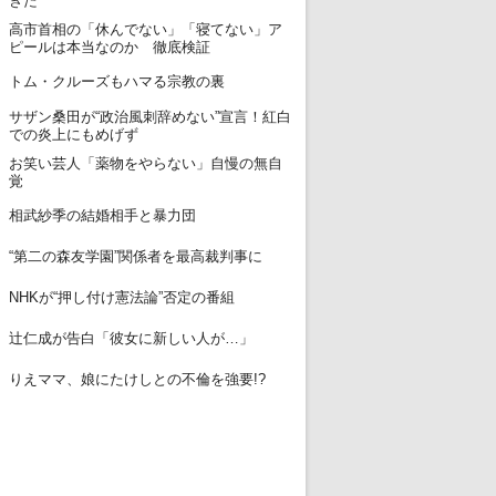
きた
高市首相の「休んでない」「寝てない」ア
12
ピールは本当なのか 徹底検証
13
トム・クルーズもハマる宗教の裏
サザン桑田が“政治風刺辞めない”宣言！紅白
14
での炎上にもめげず
お笑い芸人「薬物をやらない」自慢の無自
15
覚
16
相武紗季の結婚相手と暴力団
17
“第二の森友学園”関係者を最高裁判事に
18
NHKが“押し付け憲法論”否定の番組
19
辻仁成が告白「彼女に新しい人が…」
20
りえママ、娘にたけしとの不倫を強要!?