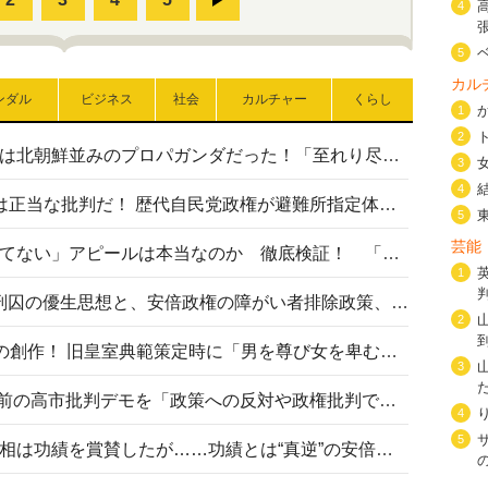
4
5
カル
ンダル
ビジネス
社会
カルチャー
くらし
1
2
高市首相の熊本地震避難所視察は北朝鮮並みのプロパガンダだった！「至れり尽くせり」の選ばれた避難所の一方で実態は…
3
4
〈#ミサイルよりクーラーを〉は正当な批判だ！ 歴代自民党政権が避難所指定体育館へのエアコン設置を遅らせてきた客観的事実
5
芸能
高市首相の「休んでない」「寝てない」アピールは本当なのか 徹底検証！ 「資料読み込み」「アイロンがけ」も矛盾だらけ…
1
相模原事件から10年──植松死刑囚の優生思想と、安倍政権の障がい者排除政策、右派勢力の差別主義との関係を改めて問う
2
“男系男子の皇位継承”は明治期の創作！ 旧皇室典範策定時に「男を尊び女を卑むの慣習、人民の脳髄」とトンデモ論で女性天皇を否定
3
山里亮太が『DayDay.』で国会前の高市批判デモを「政策への反対や政権批判でない」と捻じ曲げ解説 デモ参加者から批判殺到
4
5
安倍晋三元首相の命日で高市首相は功績を賞賛したが……功績とは“真逆”の安倍元首相のトンデモ発言を振り返る