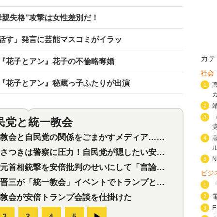
母親失格”攻撃は女性差別だ！
話す」発言に芸能マスコミがイラッ
カテ
『花子とアン』花子の不倫略奪婚
社会
『花子とアン』秘蔵っ子ふたりが出演
1
2
3
民党と統一教会
特集
2
会と自民党の関係をごまかすメディア…民放は有田芳生に発言自粛を要求
4
つきは警察に圧力！自民党が隠したい安倍元首相と統一教会の深い関係
5
首相銃撃を安倍批判のせいにして「言論封殺」に利用する自民党応援団
ビジ
三が「統一教会」イベントでトランプと演説！同性婚や夫婦別姓を攻撃
1
教会が安倍トランプ会談を仕掛けた
2
3