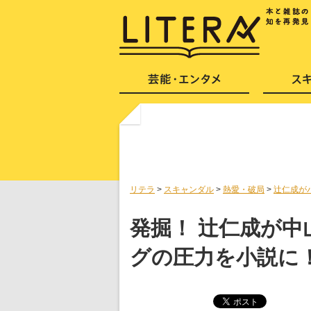
リテラ
>
スキャンダル
>
熱愛・破局
>
辻仁成が
発掘！ 辻仁成が
グの圧力を小説に