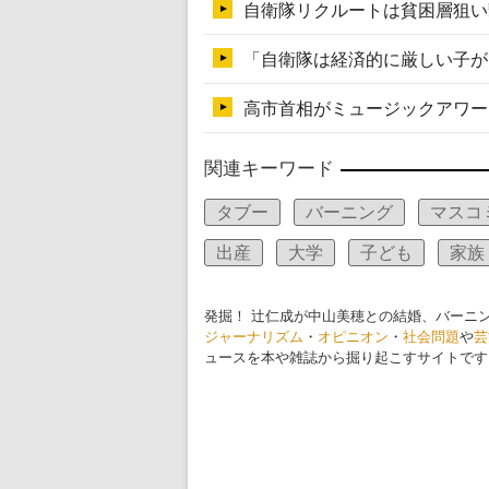
関連キーワード
タブー
バーニング
マスコ
出産
大学
子ども
家族
発掘！ 辻仁成が中山美穂との結婚、バーニ
ジャーナリズム
・
オピニオン
・
社会問題
や
芸
ュースを本や雑誌から掘り起こすサイトです