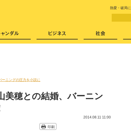
LITERA／リテラ 本と雑誌の
熱愛・破局に
芸能・エンタメ
スキャンダル
ビジネ
バーニングの圧力を小説に
中山美穂との結婚、バーニン
！
2014.08.11 11:00
印刷