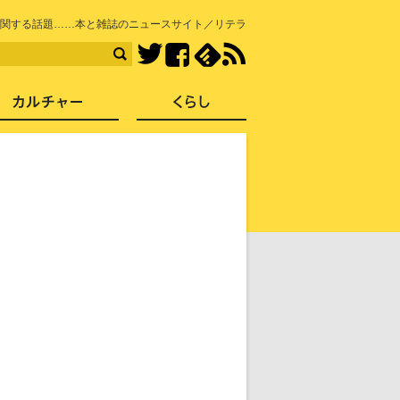
知を再発見
関する話題……本と雑誌のニュースサイト／リテラ
Facebook
feedly
RSS
Twitter
ス
社会
カルチャー
くらし