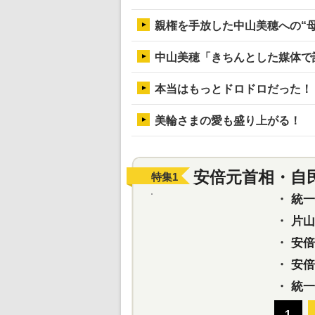
親権を手放した中山美穂への“
中山美穂「きちんとした媒体で
本当はもっとドロドロだった！
美輪さまの愛も盛り上がる！ 
安倍元首相・自
特集
1
・
統一教
・
片山さ
・
安倍元
・
安倍晋
・
統一