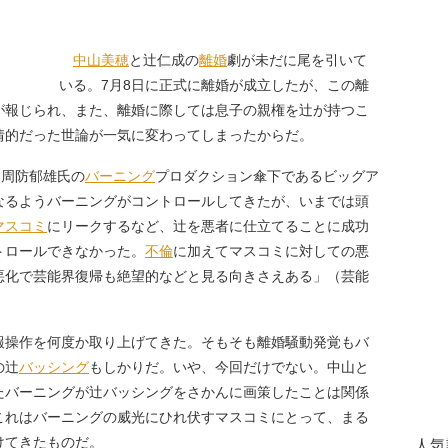
中山美穂
と辻仁成の
離婚
劇が未だに尾を引いて
いる。7月8日に正式に離婚が成立したが、この離
が報じられ、また、離婚に際しては息子の親権を辻が持つこ
情的だった世論が一気に変わってしまったからだ。
と周防郁雄氏の
バーニング
プロダクション傘下であるビッグア
なるようバーニングがコントロールしてきたが、いまでは頭
マスコミ
にリークするなど、辻を悪者に仕立てることに成功
トロールできなかった。
不倫
に加えてマスコミに対しての悪
悪化で芸能界復帰も絶望的などと見る向きさえある」（芸能
操作を何度か取り上げてきた。そもそも離婚騒動発覚もバ
の辻
バッシング
もしかりだ。いや、今回だけでない。中山と
たバーニングが辻バッシングをさかんに画策したことは関係
これはバーニングの威光にひれ伏すマスコミにとって、まる
けてきたものだ。
人気