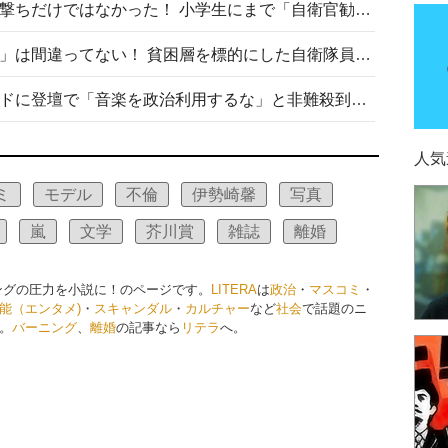
自衛隊リクルートは貧困層狙い撃ちだけではなかった！ 小学生にまで「自衛官勧誘」目的のパンフレット作成
「自衛隊は経済的に厳しい子が」は間違ってない！ 貧困層を標的にした自衛隊員募集、やす子、山上被告も…日本でも進む“経済的徴兵制”
高市首相がミュージックアワードに登壇で「音楽を政治利用するな」と非難殺到！ MAJの国策的本質を批判する声も
人気
ミ
モデル
不倫
伊勢崎馨
写真
嵐
文学
芥川賞
雑誌
離婚
ングの圧力を小説に！のページです。
LITERA
は
政治
・
マスコミ
・
能（エンタメ)
・
スキャンダル
・
カルチャー
など
社会
で話題のニ
。
バーニング
、
離婚
の記事なら
リテラ
へ。