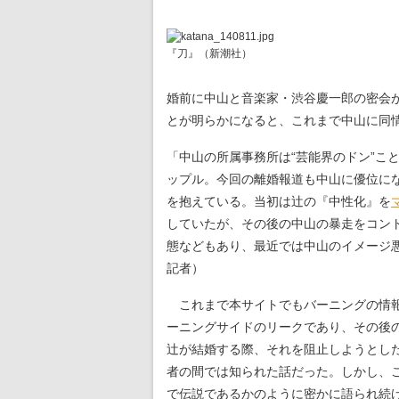
『刀』（新潮社）
婚前に中山と音楽家・渋谷慶一郎の密会
とが明らかになると、これまで中山に同
「中山の所属事務所は“芸能界のドン”こ
ップル。今回の離婚報道も中山に優位に
を抱えている。当初は辻の『中性化』を
していたが、その後の中山の暴走をコン
態などもあり、最近では中山のイメージ
記者）
これまで本サイトでもバーニングの情報
ーニングサイドのリークであり、その後
辻が結婚する際、それを阻止しようとし
者の間では知られた話だった。しかし、
で伝説であるかのように密かに語られ続