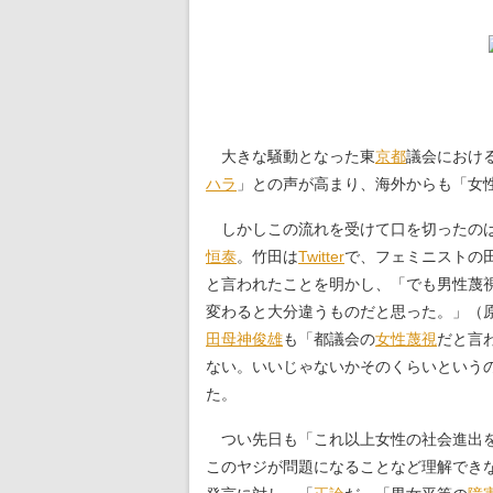
大きな騒動となった東
京都
議会におけ
ハラ
」との声が高まり、海外からも「女
しかしこの流れを受けて口を切ったのは
恒泰
。竹田は
Twitter
で、フェミニストの
と言われたことを明かし、「でも男性蔑
変わると大分違うものだと思った。」（
田母神俊雄
も「都議会の
女性蔑視
だと言
ない。いいじゃないかそのくらいというのが
た。
つい先日も「これ以上女性の社会進出を
このヤジが問題になることなど理解でき