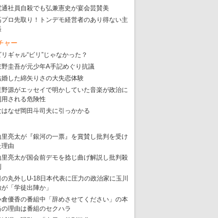
電通社員自殺でも弘兼憲史が宴会芸賛美
高プロ先取り！トンデモ経営者のあり得ない主
張
チャー
ビリギャル“ビリ”じゃなかった？
東野圭吾が元少年A手記めぐり抗議
結婚した綿矢りさの大失恋体験
星野源がエッセイで明かしていた音楽が政治に
利用される危険性
女はなぜ岡田斗司夫に引っかかる
山里亮太が『銀河の一票』を賞賛し批判を受け
た理由
山里亮太が国会前デモを捻じ曲げ解説し批判殺
到
日の丸外しU-18日本代表に圧力の政治家に玉川
徹が「学徒出陣か」
小倉優香の番組中「辞めさせてください」の本
当の理由は番組のセクハラ