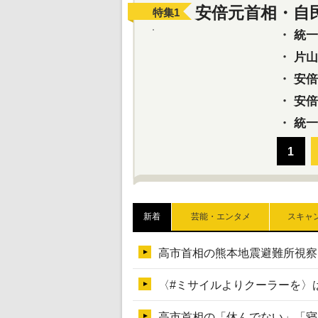
安倍元首相・自
特集
1
・
統一教
・
片山さ
・
安倍元
・
安倍晋
・
統一
新着
芸能・エンタメ
スキャ