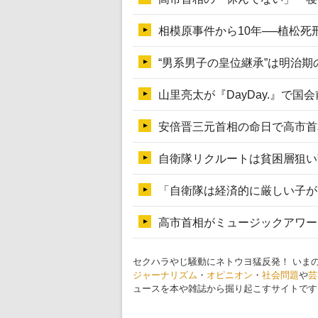
セクハラやじ騒動にネトウヨ猛反発！ いま
ジャーナリズム
・
オピニオン
・
社会問題
や
芸
ュースを本や雑誌から掘り起こすサイトです