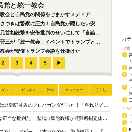
民党と統一教会
特集
2
会と自民党の関係をごまかすメディア…民放は有田芳生に発言自粛を要求
つきは警察に圧力！自民党が隠したい安倍元首相と統一教会の深い関係
首相銃撃を安倍批判のせいにして「言論封殺」に利用する自民党応援団
カテ
三が「統一教会」イベントでトランプと演説！同性婚や夫婦別姓を攻撃
社会
教会が安倍トランプ会談を仕掛けた
1
2
3
4
ンダル
ビジネス
社会
カルチャー
くらし
5
高市首相の熊本地震避難所視察は北朝鮮並みのプロパガンダだった！「至れり尽くせり」の選ばれた避難所の一方で実態は…
ビジ
1
〈#ミサイルよりクーラーを〉は正当な批判だ！ 歴代自民党政権が避難所指定体育館へのエアコン設置を遅らせてきた客観的事実
2
3
高市首相の「休んでない」「寝てない」アピールは本当なのか 徹底検証！ 「資料読み込み」「アイロンがけ」も矛盾だらけ…