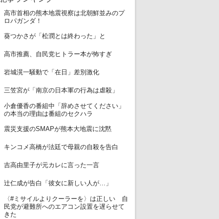
高市首相の熊本地震視察は北朝鮮並みのプ
1
ロパガンダ！
2
葵つかさが「松潤とは終わった」と
3
高市推薦、自民党ヒトラー本が怖すぎ
4
岩城滉一騒動で「在日」差別激化
5
三笠宮が「南京の日本軍の行為は虐殺」
小倉優香の番組中「辞めさせてください」
6
の本当の理由は番組のセクハラ
7
震災支援のSMAPが熊本大地震に沈黙
8
キンコメ高橋が法廷で母親の自殺を告白
9
吉高由里子が元カレに言った一言
10
辻仁成が告白「彼女に新しい人が…」
〈#ミサイルよりクーラーを〉は正しい 自
11
民党が避難所へのエアコン設置を遅らせて
きた