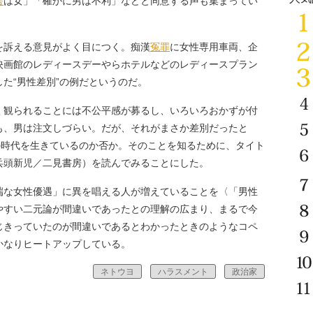
害
は女」「確かに男は不利」などと同意する声も集まってい
訴える意見がよく目につく。痴漢
冤罪
に女性専用車両、企
映画館のレディースデーやらホテルなどのレディースプラン
た“男性差別”の例だというのだ。
観られることには不公平感が募るし、いろいろおかずが付
も、男は注文しづらい。だが、それがまさか差別だったと
の時代を生きているのか否か。そのことを知るために、タイト
兵頭新児／二見書房）を読んでみることにした。
な女性優遇」に異を唱える人が増えていることを〈「男性
やすい二元論が間違いであったとの理解の広まり、まるで今
じきっていたのが間違いであるとわかったときのようなコペ
かなりヒートアップしている。
ネトウヨ
ハラスメント
政治家