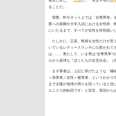
発言に対し、「
正論
だ」「男女平等の
障
ることだ。
実際、昨今ネット上では「女尊男卑」を
業への就職や大学入試における女性枠、
にいたるまで、すべてが女性を特別扱いし
たしかに、正直、映画を女性だけが安く
いているレディースランチに心惹かれて
は……。果たして、いま男は“女尊男卑”
ルから直球な『ぼくたちの女災社会』（
まず著者は、上記に挙げたような「極端
＝加害者／女性＝被害者」というわかり
まで太陽が地球の周りを回っていると信
ルニクス的転回です〉と宣言。冒頭から