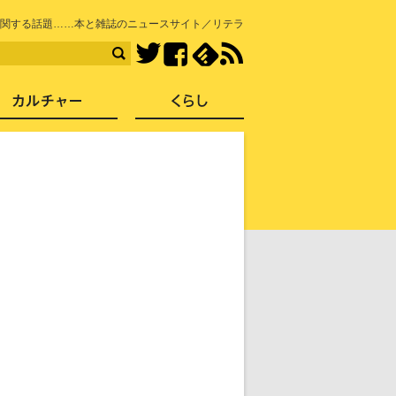
知を再発見
関する話題……本と雑誌のニュースサイト／リテラ
Facebook
feedly
RSS
Twitter
ス
社会
カルチャー
くらし