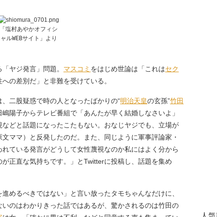
「塩村あやかオフィシ
ャルWEBサイト」より
る「ヤジ発言」問題。
マスコミ
をはじめ世論は「これは
セク
性への差別だ」と非難を受けている。
、二股疑惑で時の人となったばかりの“
明治
天皇
の玄孫”
竹田
田嶋陽子からテレビ番組で「あんたが早く結婚しなさいよ」
視などと話題になったこたもない。おなじヤジでも、立場が
原文ママ）と反発したのだ。また、同じように軍事評論家・
われている発言がどうして女性蔑視なのか私にはよく分から
正直な気持ちです。」とTwitterに投稿し、話題を集め
進めるべきではない」と言い放ったタモちゃんなだけに、
ないのはわかりきった話ではあるが、驚かされるのは竹田の
人気