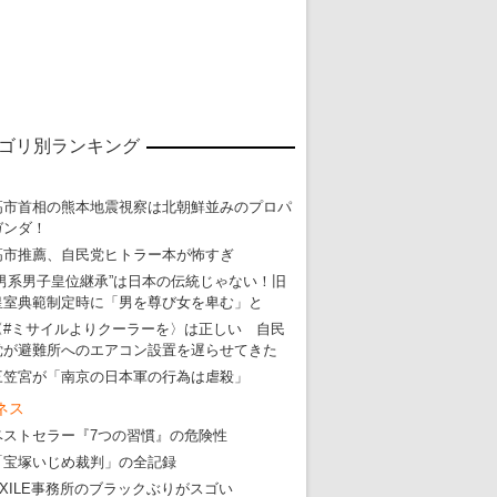
東京五輪強行開催特別企画 大ウソだら
・
五輪入場行進にすぎやまこういちの曲、杉田水脈のLGB
・
大ウソだらけの東京五輪！ 安倍・菅・森はどんな嘘を
・
五輪サッカー・久保建英が南アの陽性者に「僕らに損ではない」
ゴリ別ランキング
・
五輪関係者が入国当日、築地を散歩！
・
五輪でIOCラウンジ以外にVIPルーム、広告代理店は物品購入
高市首相の熊本地震視察は北朝鮮並みのプロパ
ガンダ！
高市推薦、自民党ヒトラー本が怖すぎ
“男系男子皇位継承”は日本の伝統じゃない！旧
皇室典範制定時に「男を尊び女を卑む」と
〈#ミサイルよりクーラーを〉は正しい 自民
党が避難所へのエアコン設置を遅らせてきた
三笠宮が「南京の日本軍の行為は虐殺」
ネス
ベストセラー『7つの習慣』の危険性
「宝塚いじめ裁判」の全記録
EXILE事務所のブラックぶりがスゴい