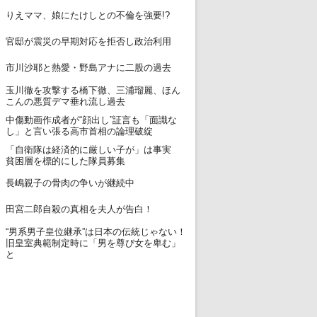
12
りえママ、娘にたけしとの不倫を強要!?
13
官邸が震災の早期対応を拒否し政治利用
14
市川沙耶と熱愛・野島アナに二股の過去
玉川徹を攻撃する橋下徹、三浦瑠麗、ほん
15
こんの悪質デマ垂れ流し過去
中傷動画作成者が“顔出し”証言も「面識な
16
し」と言い張る高市首相の論理破綻
「自衛隊は経済的に厳しい子が」は事実
17
貧困層を標的にした隊員募集
18
長嶋親子の骨肉の争いが継続中
19
田宮二郎自殺の真相を夫人が告白！
“男系男子皇位継承”は日本の伝統じゃない！
20
旧皇室典範制定時に「男を尊び女を卑む」
と