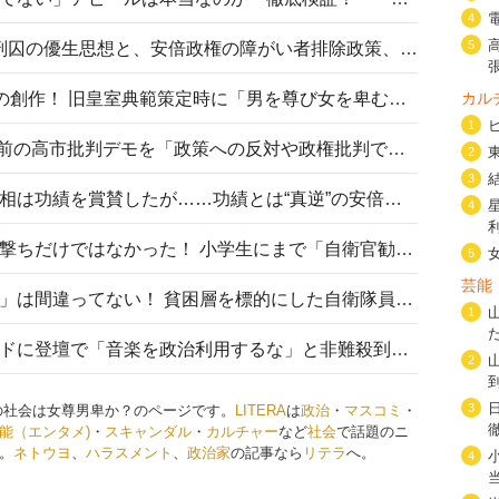
4
5
相模原事件から10年──植松死刑囚の優生思想と、安倍政権の障がい者排除政策、右派勢力の差別主義との関係を改めて問う
カル
“男系男子の皇位継承”は明治期の創作！ 旧皇室典範策定時に「男を尊び女を卑むの慣習、人民の脳髄」とトンデモ論で女性天皇を否定
1
山里亮太が『DayDay.』で国会前の高市批判デモを「政策への反対や政権批判でない」と捻じ曲げ解説 デモ参加者から批判殺到
2
3
安倍晋三元首相の命日で高市首相は功績を賞賛したが……功績とは“真逆”の安倍元首相のトンデモ発言を振り返る
4
自衛隊リクルートは貧困層狙い撃ちだけではなかった！ 小学生にまで「自衛官勧誘」目的のパンフレット作成
5
芸能
「自衛隊は経済的に厳しい子が」は間違ってない！ 貧困層を標的にした自衛隊員募集、やす子、山上被告も…日本でも進む“経済的徴兵制”
1
高市首相がミュージックアワードに登壇で「音楽を政治利用するな」と非難殺到！ MAJの国策的本質を批判する声も
2
3
の社会は女尊男卑か？のページです。
LITERA
は
政治
・
マスコミ
・
能（エンタメ)
・
スキャンダル
・
カルチャー
など
社会
で話題のニ
。
ネトウヨ
、
ハラスメント
、
政治家
の記事なら
リテラ
へ。
4