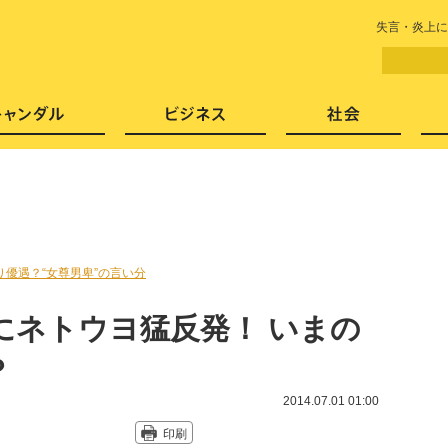
LITERA／リテラ 本と雑誌の
失言・炎上に
芸能・エンタメ
スキャンダル
ビジネ
り優遇？“女尊男卑”の言い分
にネトウヨ猛反発！ いまの
？
2014.07.01 01:00
印刷