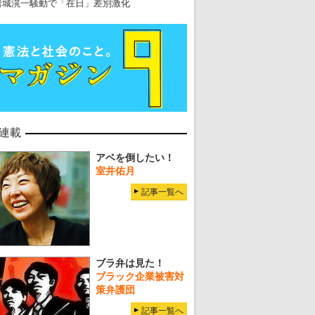
岩城滉一騒動で「在日」差別激化
連載
アベを倒したい！
室井佑月
記事一覧へ
ブラ弁は見た！
ブラック企業被害対
策弁護団
記事一覧へ