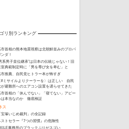
ゴリ別ランキング
高市首相の熊本地震視察は北朝鮮並みのプロパ
ガンダ！
“男系男子皇位継承”は日本の伝統じゃない！旧
皇室典範制定時に「男を尊び女を卑む」と
高市推薦、自民党ヒトラー本が怖すぎ
〈#ミサイルよりクーラーを〉は正しい 自民
党が避難所へのエアコン設置を遅らせてきた
高市首相の「休んでない」「寝てない」アピー
ルは本当なのか 徹底検証
ネス
「宝塚いじめ裁判」の全記録
ベストセラー『7つの習慣』の危険性
EXILE事務所のブラックぶりがスゴい