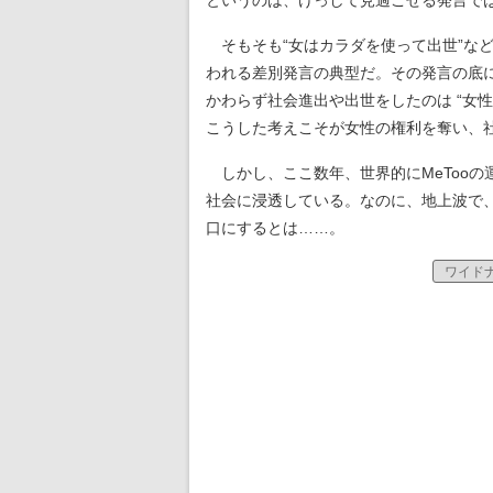
というのは、けっして見過ごせる発言で
そもそも“女はカラダを使って出世”な
われる差別発言の典型だ。その発言の底
かわらず社会進出や出世をしたのは “女
こうした考えこそが女性の権利を奪い、
しかし、ここ数年、世界的にMeTooの
社会に浸透している。なのに、地上波で
口にするとは……。
ワイド