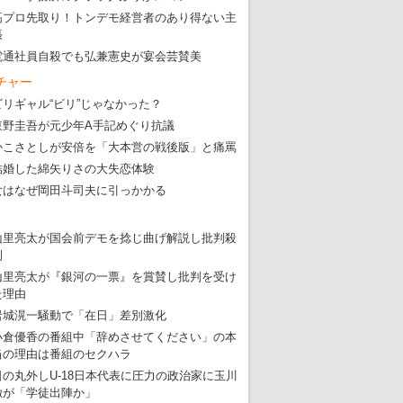
東京五輪強行開催特別企画 大ウソだら
高プロ先取り！トンデモ経営者のあり得ない主
・
五輪入場行進にすぎやまこういちの曲、杉田水脈のLGB
張
・
大ウソだらけの東京五輪！ 安倍・菅・森はどんな嘘を
電通社員自殺でも弘兼憲史が宴会芸賛美
チャー
・
五輪サッカー・久保建英が南アの陽性者に「僕らに損ではない」
ビリギャル“ビリ”じゃなかった？
・
五輪関係者が入国当日、築地を散歩！
東野圭吾が元少年A手記めぐり抗議
・
五輪でIOCラウンジ以外にVIPルーム、広告代理店は物品購入
かこさとしが安倍を「大本営の戦後版」と痛罵
結婚した綿矢りさの大失恋体験
女はなぜ岡田斗司夫に引っかかる
山里亮太が国会前デモを捻じ曲げ解説し批判殺
到
山里亮太が『銀河の一票』を賞賛し批判を受け
た理由
岩城滉一騒動で「在日」差別激化
小倉優香の番組中「辞めさせてください」の本
当の理由は番組のセクハラ
日の丸外しU-18日本代表に圧力の政治家に玉川
徹が「学徒出陣か」