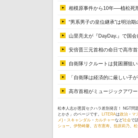
松本人志が悪質セクハラ差別発言！ NGT
とかさ」のページです。
LITERA
は
政治
・
マ
メ)
・
スキャンダル
・
カルチャー
など
社会
で
ショー
、
伊勢崎馨
、
古市憲寿
、
指原莉乃
、
松