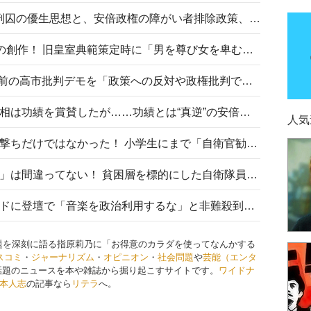
相模原事件から10年──植松死刑囚の優生思想と、安倍政権の障がい者排除政策、右派勢力の差別主義との関係を改めて問う
“男系男子の皇位継承”は明治期の創作！ 旧皇室典範策定時に「男を尊び女を卑むの慣習、人民の脳髄」とトンデモ論で女性天皇を否定
山里亮太が『DayDay.』で国会前の高市批判デモを「政策への反対や政権批判でない」と捻じ曲げ解説 デモ参加者から批判殺到
安倍晋三元首相の命日で高市首相は功績を賞賛したが……功績とは“真逆”の安倍元首相のトンデモ発言を振り返る
人気
自衛隊リクルートは貧困層狙い撃ちだけではなかった！ 小学生にまで「自衛官勧誘」目的のパンフレット作成
「自衛隊は経済的に厳しい子が」は間違ってない！ 貧困層を標的にした自衛隊員募集、やす子、山上被告も…日本でも進む“経済的徴兵制”
高市首相がミュージックアワードに登壇で「音楽を政治利用するな」と非難殺到！ MAJの国策的本質を批判する声も
問題を深刻に語る指原莉乃に「お得意のカラダを使ってなんかする
スコミ
・
ジャーナリズム
・
オピニオン
・
社会問題
や
芸能（エンタ
話題のニュースを本や雑誌から掘り起こすサイトです。
ワイドナ
本人志
の記事なら
リテラ
へ。