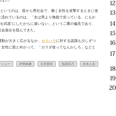
はない。
どというのは、昔から男社会で、働く女性を攻撃するときに使
に流れているのは、「女は男より無能で劣っている、にもか
性を武器”にしたからに違いない」という二重の偏見であり、
社会進出を阻んできた。
運動が大きく広がるなか、
セクハラ
に対する認識も少しずつ
、女性に面と向かって、「カラダ使ってなんかしろ」などと
ナショー
伊勢崎馨
古市憲寿
指原莉乃
松本人志