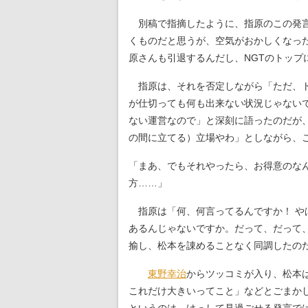
別稿で指摘したように、指原のこの発
くものだと思うが、空気がおかしくなっ
原さんも引退するんだし、NGTのトップ
指原は、それを否定しながら「ただ、ト
が仕切っても何も出来ない状況じゃない
ない運営なので」と深刻に語ったのだが
の間に立てる）立場やわ」としながら、
「まあ、でもそれやったら、お得意のな
方……」
指原は「何、何言ってるんですか！ や
あるんじゃないですか。だって、だって、
揄し、松本を諌めることなく同調したの
東野幸治
からツッコミが入り、松本
これだけ大きいってこと」などとごまか