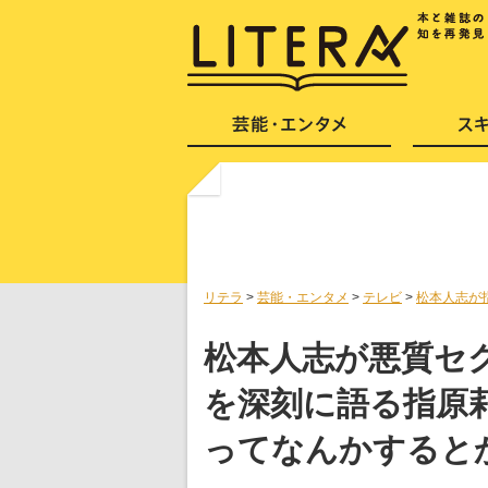
リテラ
>
芸能・エンタメ
>
テレビ
>
松本人志が
松本人志が悪質セク
を深刻に語る指原
ってなんかすると