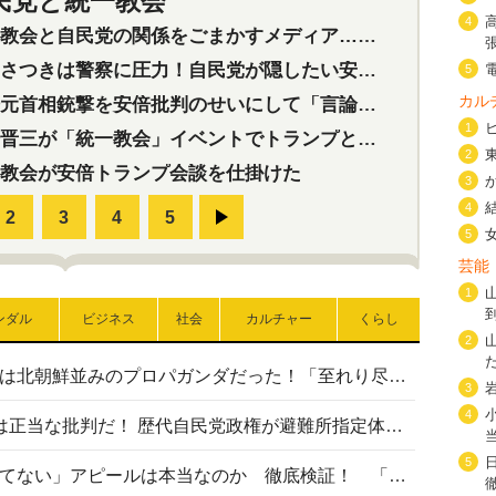
民党と統一教会
特集
2
4
会と自民党の関係をごまかすメディア…民放は有田芳生に発言自粛を要求
つきは警察に圧力！自民党が隠したい安倍元首相と統一教会の深い関係
5
カル
首相銃撃を安倍批判のせいにして「言論封殺」に利用する自民党応援団
1
三が「統一教会」イベントでトランプと演説！同性婚や夫婦別姓を攻撃
2
教会が安倍トランプ会談を仕掛けた
3
4
5
芸能
1
ンダル
ビジネス
社会
カルチャー
くらし
2
高市首相の熊本地震避難所視察は北朝鮮並みのプロパガンダだった！「至れり尽くせり」の選ばれた避難所の一方で実態は…
3
4
〈#ミサイルよりクーラーを〉は正当な批判だ！ 歴代自民党政権が避難所指定体育館へのエアコン設置を遅らせてきた客観的事実
5
高市首相の「休んでない」「寝てない」アピールは本当なのか 徹底検証！ 「資料読み込み」「アイロンがけ」も矛盾だらけ…