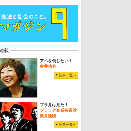
連載
アベを倒したい！
室井佑月
記事一覧へ
ブラ弁は見た！
ブラック企業被害対
策弁護団
記事一覧へ