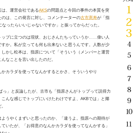
言は、運営会社である
AKS
の問題点と今回の事件の本質を突
たのは、この発言に対し、コメンテーターの
古市憲寿
が「指
になったらいいじゃないですか」と振ってからだった。
ップに立つのは現状、おじさんたちっていうか……偉い人
ですか。私が立っても何も出来ないと思うんです。人数が少
、しかし松本は、指原について「そういう（メンバーと運営
こんなことを言い出したのだ。
んかカラダを使ってなんかするとかさ、そういうやり
ばっ」と反論したが、古市も「指原さんがトップって説得力
こんな感じでトップにいけたわけですよ、AKBでは」と揶
だ。
はようやくまずいと思ったのか、「違うよ。指原への期待が
していたが、「お得意のなんかカラダを使ってなんかする」