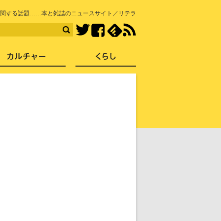
知を再発見
関する話題……本と雑誌のニュースサイト／リテラ
Facebook
feedly
RSS
Twitter
ス
社会
カルチャー
くらし