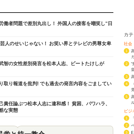
労働者問題で差別丸出し！ 外国人の接客を嘲笑し“日
カテ
女芸人のせいじゃない！ お笑い界とテレビの男尊女卑
社会
1
武智の女性差別発言を松本人志、ビートたけしが
2
3
り取り報道を批判! でも過去の発言内容をごましてい
4
5
己責任論ぶつ松本人志に違和感！ 貧困、パワハラ、
酷な実態
ビジ
1
2
3