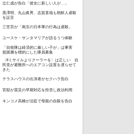
12
辻仁成が告白「彼女に新しい人が…」
黒澤明、丸山眞男、志賀直哉も朝鮮人虐殺
13
を証言
14
三笠宮が「南京の日本軍の行為は虐殺」
15
ユースケ・サンタマリアが語るうつ体験
「自衛隊は経済的に厳しい子が」は事実
16
貧困層を標的にした隊員募集
〈#ミサイルよりクーラーを〉は正しい 自
17
民党が避難所へのエアコン設置を遅らせて
きた
18
テラスハウスの出演者がセクハラ告白
19
官邸が震災の早期対応を拒否し政治利用
20
キンコメ高橋が法廷で母親の自殺を告白