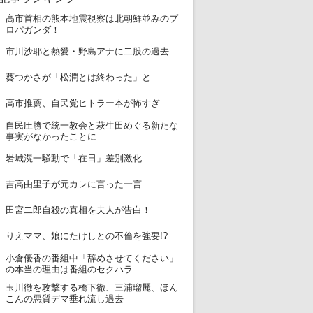
高市首相の熊本地震視察は北朝鮮並みのプ
1
ロパガンダ！
2
市川沙耶と熱愛・野島アナに二股の過去
3
葵つかさが「松潤とは終わった」と
4
高市推薦、自民党ヒトラー本が怖すぎ
自民圧勝で統一教会と萩生田めぐる新たな
5
事実がなかったことに
6
岩城滉一騒動で「在日」差別激化
7
吉高由里子が元カレに言った一言
8
田宮二郎自殺の真相を夫人が告白！
9
りえママ、娘にたけしとの不倫を強要!?
小倉優香の番組中「辞めさせてください」
10
の本当の理由は番組のセクハラ
玉川徹を攻撃する橋下徹、三浦瑠麗、ほん
11
こんの悪質デマ垂れ流し過去