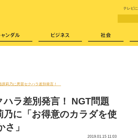
LITERA／リテラ 本と雑誌の
テレビに
芸能・エンタメ
スキャンダル
ビジネ
指原莉乃に悪質セクハラ差別発言！
ハラ差別発言！ NGT問題
莉乃に「お得意のカラダを使
かさ」
2019.01.15 11:03