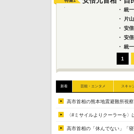
安倍元首相・自
特集
1
・
統一教
・
片山さ
・
安倍元
・
安倍晋
・
統一
新着
芸能・エンタメ
スキャ