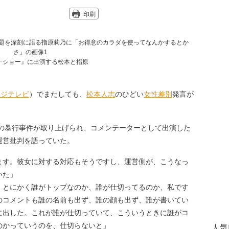
印刷
ナショー』に出演する松本と指原
フジテレビ
）でまたしても、
松本人志
のひどい
女性差別
発言が
の暴行事件が取り上げられ、コメンテーターとして出演した
運営批判を語っていた。
ます。彼女に対する対応もそうですし、運営側が、こうなっ
いた」
、とにかく誰がトップなのか、誰が仕切ってるのか、私です
のコメントも誰の名前も出ず、誰の顔も出ず、誰が書いてい
に出した。これが誰が仕切っていて、こういうときに誰がコ
のかっていうのを、仕切らないと」
人気