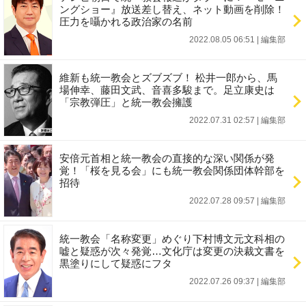
ングショー』放送差し替え、ネット動画を削除！
圧力を囁かれる政治家の名前
2022.08.05 06:51
|
編集部
維新も統一教会とズブズブ！ 松井一郎から、馬
場伸幸、藤田文武、音喜多駿まで。足立康史は
「宗教弾圧」と統一教会擁護
2022.07.31 02:57
|
編集部
安倍元首相と統一教会の直接的な深い関係が発
覚！「桜を見る会」にも統一教会関係団体幹部を
招待
2022.07.28 09:57
|
編集部
統一教会「名称変更」めぐり下村博文元文科相の
嘘と疑惑が次々発覚…文化庁は変更の決裁文書を
黒塗りにして疑惑にフタ
2022.07.26 09:37
|
編集部