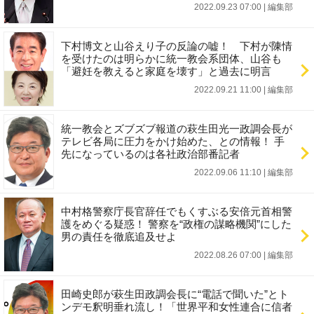
2022.09.23 07:00
|
編集部
下村博文と山谷えり子の反論の嘘！ 下村が陳情
を受けたのは明らかに統一教会系団体、山谷も
「避妊を教えると家庭を壊す」と過去に明言
2022.09.21 11:00
|
編集部
統一教会とズブズブ報道の萩生田光一政調会長が
テレビ各局に圧力をかけ始めた、との情報！ 手
先になっているのは各社政治部番記者
2022.09.06 11:10
|
編集部
中村格警察庁長官辞任でもくすぶる安倍元首相警
護をめぐる疑惑！ 警察を“政権の謀略機関”にした
男の責任を徹底追及せよ
2022.08.26 07:00
|
編集部
田崎史郎が萩生田政調会長に“電話で聞いた”とト
ンデモ釈明垂れ流し！「世界平和女性連合に信者