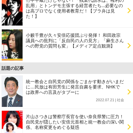
竹中平蔵だけじゃない！「残業代請求は、権利の
乱用」とトンデモ主張する経営者たち...必要なの
は高プロでなく使用者教育だ！【ブラ弁は見
た！】
小籔千豊が久々安倍応援団ぶり発揮！ 和田政宗
議員への批判に「反自民の人の見方」「麻生さん
への野党の質問も変」【メディア定点観測】
話題の記事
統一教会と自民党の関係をごまかす動きがいまだ
に…民放は有田芳生に発言自粛を要求、NHKで
は政界への言及がタブーに
2022.07.21 | 社会
片山さつきは警察庁長官を使い奈良県警に圧力！
自民党が隠したい安倍元首相と統一教会の深い関
係、名称変更をめぐる疑惑