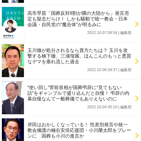
高市早苗「国葬反対8割が隣の大陸から」発言否
定も疑念だらけ！ しかも騒動で統一教会・日本
会議・自民党の“魔合体”が明るみに
2022.10.07 09:54
|
編集部
玉川徹が処分されるなら貴方たちは？ 玉川を攻
撃する橋下徹、三浦瑠麗、ほんこんのもっと悪質
なデマを垂れ流した過去
2022.10.06 09:37
|
編集部
“使い回し”菅前首相が国葬弔辞に“見てもない
話”をギャンブルで盛り込んだと自慢！ 弔辞の内
幕自慢なんて一般葬儀でもありえないのに
2022.10.04 05:10
|
編集部
岸田はおかしくなっている！ 性差別発言や統一
教会擁護の極右安倍応援団・小川榮太郎をブレー
ンに 国葬も小川の進言か