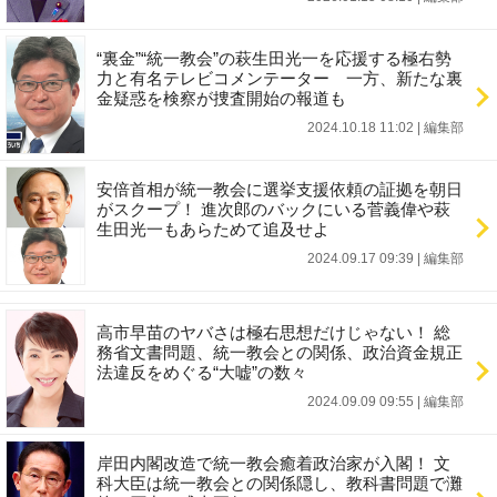
“裏金”“統一教会”の萩生田光一を応援する極右勢
力と有名テレビコメンテーター 一方、新たな裏
金疑惑を検察が捜査開始の報道も
2024.10.18 11:02
|
編集部
安倍首相が統一教会に選挙支援依頼の証拠を朝日
がスクープ！ 進次郎のバックにいる菅義偉や萩
生田光一もあらためて追及せよ
2024.09.17 09:39
|
編集部
高市早苗のヤバさは極右思想だけじゃない！ 総
務省文書問題、統一教会との関係、政治資金規正
法違反をめぐる“大嘘”の数々
2024.09.09 09:55
|
編集部
岸田内閣改造で統一教会癒着政治家が入閣！ 文
科大臣は統一教会との関係隠し、教科書問題で灘