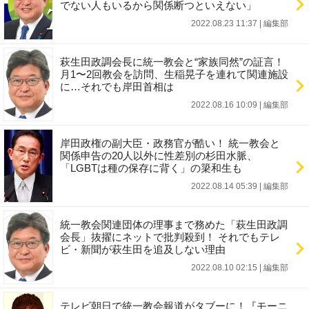
でない人もいるから関係断つといえない」
2022.08.23 11:37
|
編集部
萩生田政調会長に統一教会と“家族同然”の証言！
月1〜2回教会を訪問、生稲晃子を連れて関連施設
に…それでも岸田首相は
2022.08.16 10:09
|
編集部
岸田政権の副大臣・政務官が酷い！ 統一教会と
関係申告の20人以外に性差別の杉田水脈、
「LGBTは種の保存に背く」の簗和生も
2022.08.14 05:39
|
編集部
統一教会関連団体の理事まで務めた「萩生田政調
会長」抜擢にネットで批判殺到！ それでもテレ
ビ・新聞が萩生田を追及しない理由
2022.08.10 02:15
|
編集部
テレビ朝日で統一教会報道がタブーに！『モーニ