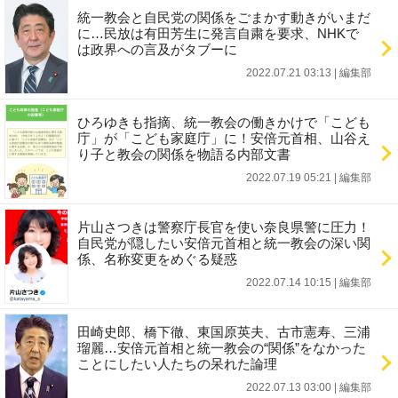
統一教会と自民党の関係をごまかす動きがいまだ
に…民放は有田芳生に発言自粛を要求、NHKで
は政界への言及がタブーに
2022.07.21 03:13
|
編集部
ひろゆきも指摘、統一教会の働きかけで「こども
庁」が「こども家庭庁」に！安倍元首相、山谷え
り子と教会の関係を物語る内部文書
2022.07.19 05:21
|
編集部
片山さつきは警察庁長官を使い奈良県警に圧力！
自民党が隠したい安倍元首相と統一教会の深い関
係、名称変更をめぐる疑惑
2022.07.14 10:15
|
編集部
田崎史郎、橋下徹、東国原英夫、古市憲寿、三浦
瑠麗…安倍元首相と統一教会の“関係”をなかった
ことにしたい人たちの呆れた論理
2022.07.13 03:00
|
編集部