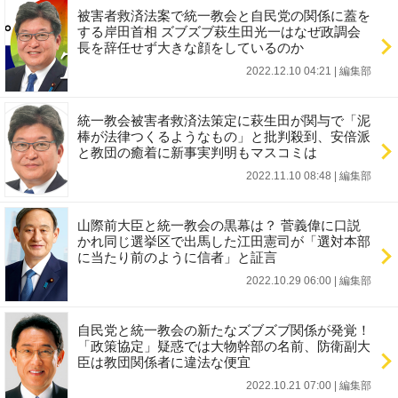
被害者救済法案で統一教会と自民党の関係に蓋を
する岸田首相 ズブズブ萩生田光一はなぜ政調会
長を辞任せず大きな顔をしているのか
2022.12.10 04:21
|
編集部
統一教会被害者救済法策定に萩生田が関与で「泥
棒が法律つくるようなもの」と批判殺到、安倍派
と教団の癒着に新事実判明もマスコミは
2022.11.10 08:48
|
編集部
山際前大臣と統一教会の黒幕は？ 菅義偉に口説
かれ同じ選挙区で出馬した江田憲司が「選対本部
に当たり前のように信者」と証言
2022.10.29 06:00
|
編集部
自民党と統一教会の新たなズブズブ関係が発覚！
「政策協定」疑惑では大物幹部の名前、防衛副大
臣は教団関係者に違法な便宜
2022.10.21 07:00
|
編集部