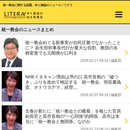
統一教会に関する話題…本と雑誌のニュース／リテラ
統一教会のニュースまとめ
統一教会めぐる新事実が自民圧勝でなかったこと
に？ 萩生田幹事長代行が重大な役割、教団の名
称変更でも元閣僚が口利き
2026.02.17 09:16
|
編集部
NHKドタキャン理由は序の口 高市首相の「嘘つ
き」ぶりを改めて検証する 統一教会、領収書偽
造、ネトウヨデマ、経歴…
2026.02.07 08:18
|
編集部
文春が新たに「統一教会との癒着」を報じた官房
副長官と高市首相の“一心同体”的関係 高市は本
当に「統一教会と無関係」なのか
2026.01.15 08:10
|
編集部