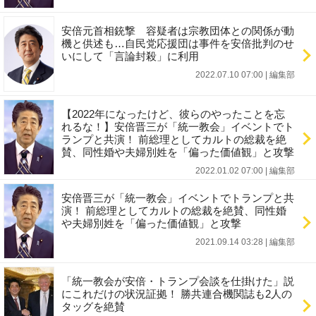
安倍元首相銃撃 容疑者は宗教団体との関係が動
機と供述も…自民党応援団は事件を安倍批判のせ
いにして「言論封殺」に利用
2022.07.10 07:00
|
編集部
【2022年になったけど、彼らのやったことを忘
れるな！】安倍晋三が「統一教会」イベントでト
ランプと共演！ 前総理としてカルトの総裁を絶
賛、同性婚や夫婦別姓を「偏った価値観」と攻撃
2022.01.02 07:00
|
編集部
安倍晋三が「統一教会」イベントでトランプと共
演！ 前総理としてカルトの総裁を絶賛、同性婚
や夫婦別姓を「偏った価値観」と攻撃
2021.09.14 03:28
|
編集部
「統一教会が安倍・トランプ会談を仕掛けた」説
にこれだけの状況証拠！ 勝共連合機関誌も2人の
タッグを絶賛