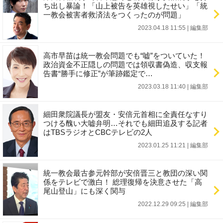
ち出し暴論！「山上被告を英雄視したせい」「統
一教会被害者救済法をつくったのが問題」
2023.04.18 11:55
|
編集部
高市早苗は統一教会問題でも“嘘”をついていた！
政治資金不正隠しの問題では領収書偽造、収支報
告書“勝手に修正”が筆跡鑑定で…
2023.03.18 11:40
|
編集部
細田衆院議長が盟友・安倍元首相に全責任なすり
つける醜い大嘘弁明…それでも細田追及する記者
はTBSラジオとCBCテレビの2人
2023.01.25 11:21
|
編集部
統一教会最古参元幹部が安倍晋三と教団の深い関
係をテレビで激白！ 総理復帰を決意させた「高
尾山登山」にも深く関与
2022.12.29 09:25
|
編集部