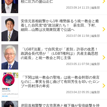
校に圧力の盛山正仁
2023.09.14 11:15
|
編集部
安倍元首相銃撃から1年 権勢振るう統一教会と癒
着した自民党“壺”政治家たち！ 萩生田、下村、
細田…山際は次期衆院選で公認へ
2023.07.08 11:58
|
編集部
「LGBT法案」で自民党が「差別」許容の改悪！
政調会長代理が「（LGBT権利は）共産主義思想
の延長」と統一教会と同じ主張
2023.05.11 07:58
|
編集部
「下関は統一教会の聖地」は統一教会幹部の発言
なのに…事実を捻じ曲げて有田芳生を叩いたロン
ブー田村淳の卑劣
2023.04.22 05:35
|
編集部
岸田首相襲撃で古市憲寿と橋下徹が安倍銃撃を持