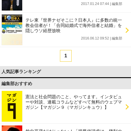
2017.01.24 07:44
|
編集部
テレ東『世界ナゼそこに？日本人』に多数の統一
教会信者が！「合同結婚式で海外信者と結婚」を
隠しウソ経歴放映
2016.06.12 09:52
|
編集部
1
人気記事ランキング
編集部おすすめ
憲法と社会問題のこと、やってます。インタビュ
ーや対談、連載コラムなどすべて無料のウェブマ
ガジン【マガジン９（マガジンキュウ）】