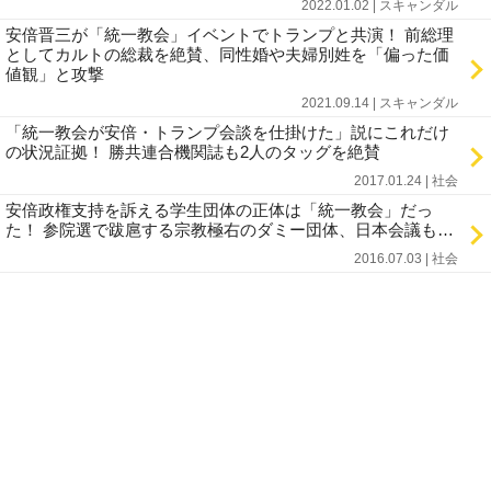
2022.01.02 | スキャンダル
安倍晋三が「統一教会」イベントでトランプと共演！ 前総理
としてカルトの総裁を絶賛、同性婚や夫婦別姓を「偏った価
値観」と攻撃
2021.09.14 | スキャンダル
「統一教会が安倍・トランプ会談を仕掛けた」説にこれだけ
の状況証拠！ 勝共連合機関誌も2人のタッグを絶賛
2017.01.24 | 社会
安倍政権支持を訴える学生団体の正体は「統一教会」だっ
た！ 参院選で跋扈する宗教極右のダミー団体、日本会議も…
2016.07.03 | 社会