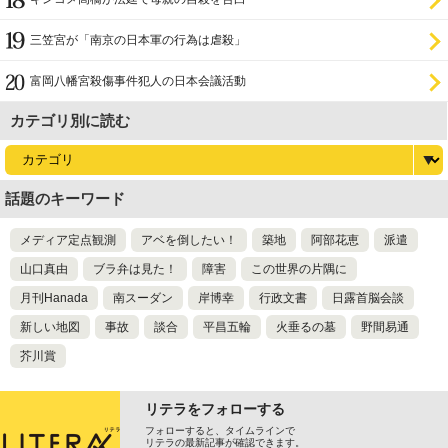
三笠宮が「南京の日本軍の行為は虐殺」
富岡八幡宮殺傷事件犯人の日本会議活動
カテゴリ別に読む
話題のキーワード
メディア定点観測
アベを倒したい！
築地
阿部花恵
派遣
山口真由
ブラ弁は見た！
障害
この世界の片隅に
月刊Hanada
南スーダン
岸博幸
行政文書
日露首脳会談
新しい地図
事故
談合
平昌五輪
火垂るの墓
野間易通
芥川賞
リテラをフォローする
フォローすると、タイムラインで
リテラの最新記事が確認できます。