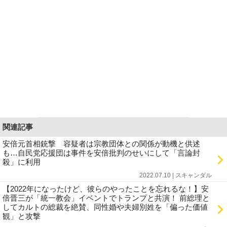
関連記事
安倍元首相銃撃 容疑者は宗教団体との関係が動機と供述
も…自民党応援団は事件を安倍批判のせいにして「言論封
殺」に利用
2022.07.10 | スキャンダル
【2022年になったけど、彼らのやったことを忘れるな！】安
倍晋三が「統一教会」イベントでトランプと共演！ 前総理と
してカルトの総裁を絶賛、同性婚や夫婦別姓を「偏った価値
観」と攻撃