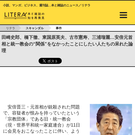
小説、マンガ、ビジネス、週刊誌…本と雑誌のニュース／リテラ
リテラ
スキャンダル
事件
田崎史郎、橋下徹、東国原英夫、古市憲寿、三浦瑠麗…安倍元首
相と統一教会の“関係”をなかったことにしたい人たちの呆れた論
理
安倍晋三・元首相が銃殺された問題
で、容疑者が恨みを持っていたという
「宗教団体」である旧・統一教会
（現・世界平和統一家庭連合）が11日
に会見をおこなったことに伴い、よう