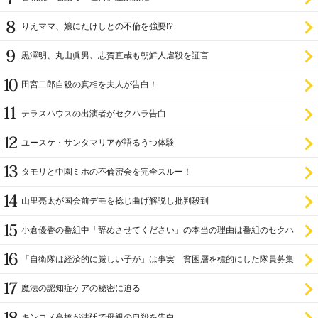
りえママ、娘にたけしとの不倫を強要!?
黒澤明、丸山眞男、志賀直哉も朝鮮人虐殺を証言
田宮二郎自殺の真相を夫人が告白！
テラスハウスの出演者がセクハラ告白
ユースケ・サンタマリアが語るうつ体験
タモリと中園ミホの不倫密会を完全スルー！
山里亮太が国会前デモを捻じ曲げ解説し批判殺到
小倉優香の番組中「辞めさせてください」の本当の理由は番組のセクハ
ラ
「自衛隊は経済的に厳しい子が」は事実 貧困層を標的にした隊員募集
魔法の認知症ケアの秘密に迫る
キンコメ高橋が法廷で母親の自殺を告白