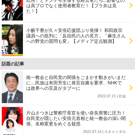
乱用」とトンデモ主張する経営者たち...必要なの
は高プロでなく使用者教育だ！【ブラ弁は見
た！】
小籔千豊が久々安倍応援団ぶり発揮！ 和田政宗
議員への批判に「反自民の人の見方」「麻生さん
への野党の質問も変」【メディア定点観測】
話題の記事
統一教会と自民党の関係をごまかす動きがいまだ
に…民放は有田芳生に発言自粛を要求、NHKで
は政界への言及がタブーに
2022.07.21 | 社会
片山さつきは警察庁長官を使い奈良県警に圧力！
自民党が隠したい安倍元首相と統一教会の深い関
係、名称変更をめぐる疑惑
2022.07.14 | スキャンダル