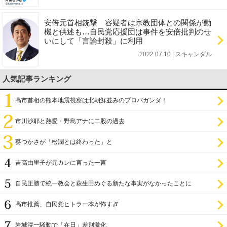
安倍元首相銃撃 容疑者は宗教団体との関係が動
機と供述も…自民党応援団は事件を安倍批判のせ
いにして「言論封殺」に利用
2022.07.10 | スキャンダル
人気記事ランキング
高市首相の熊本地震視察は北朝鮮並みのプロパガンダ！
市川沙耶と熱愛・野島アナに二股の過去
葵つかさが「松潤とは終わった」と
吉高由里子が元カレに言った一言
自民圧勝で統一教会と萩生田めぐる新たな事実がなかったことに
高市推薦、自民党ヒトラー本が怖すぎ
岩城滉一騒動で「在日」差別激化