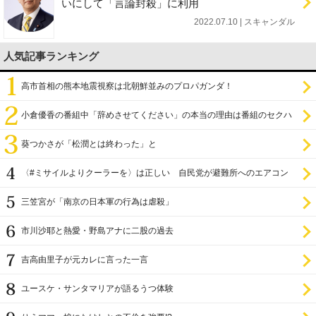
いにして「言論封殺」に利用
2022.07.10 | スキャンダル
人気記事ランキング
高市首相の熊本地震視察は北朝鮮並みのプロパガンダ！
小倉優香の番組中「辞めさせてください」の本当の理由は番組のセクハ
ラ
葵つかさが「松潤とは終わった」と
〈#ミサイルよりクーラーを〉は正しい 自民党が避難所へのエアコン
設置を遅らせてきた
三笠宮が「南京の日本軍の行為は虐殺」
市川沙耶と熱愛・野島アナに二股の過去
吉高由里子が元カレに言った一言
ユースケ・サンタマリアが語るうつ体験