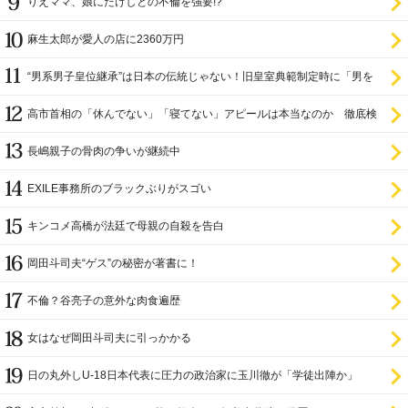
りえママ、娘にたけしとの不倫を強要!?
麻生太郎が愛人の店に2360万円
“男系男子皇位継承”は日本の伝統じゃない！旧皇室典範制定時に「男を
尊び女を卑む」と
高市首相の「休んでない」「寝てない」アピールは本当なのか 徹底検
証
長嶋親子の骨肉の争いが継続中
EXILE事務所のブラックぶりがスゴい
キンコメ高橋が法廷で母親の自殺を告白
岡田斗司夫“ゲス”の秘密が著書に！
不倫？谷亮子の意外な肉食遍歴
女はなぜ岡田斗司夫に引っかかる
日の丸外しU-18日本代表に圧力の政治家に玉川徹が「学徒出陣か」