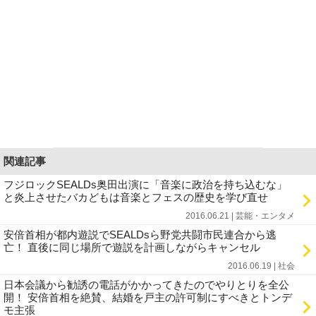
関連記事
フジロックSEALDs奥田出演に「音楽に政治を持ち込むな」
と炎上させたバカどもは音楽とフェスの歴史を学び直せ
2016.06.21 | 芸能・エンタメ
安倍首相が都内遊説でSEALDsら野党共闘市民連合から逃
亡！ 直後に同じ場所で遊説を計画しながらキャンセル
2016.06.19 | 社会
日本会議から勧誘の電話がかかってきたのでやりとりを全公
開！ 安倍首相を絶賛、結婚を戸主の許可制にすべきとトンデ
モ主張