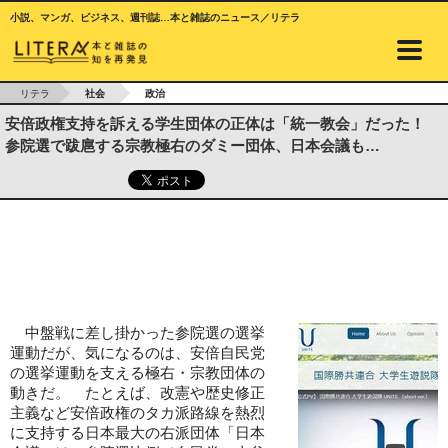
小説、マンガ、ビジネス、週刊誌…本と雑誌のニュース／リテラ
リテラ
社会
政治
安倍政権支持を訴える学生団体の正体は「統一教会」だった！
参院選で跋扈する宗教極右のダミー団体、日本会議も…
中盤戦に差し掛かった参院選の選挙
運動だが、気になるのは、安倍自民党
の選挙運動を支える極右・宗教団体の
動きだ。 たとえば、改憲や歴史修正
主義など安倍政権のタカ派路線を熱烈
に支持する日本最大の右派団体「日本