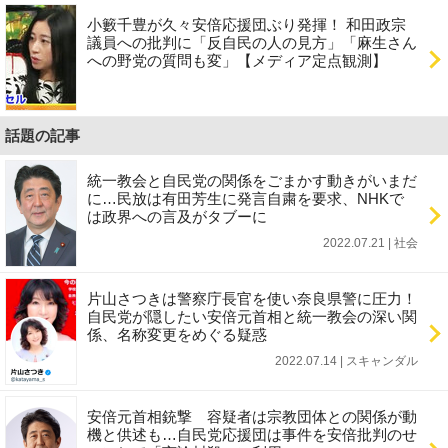
小籔千豊が久々安倍応援団ぶり発揮！ 和田政宗
議員への批判に「反自民の人の見方」「麻生さん
への野党の質問も変」【メディア定点観測】
話題の記事
統一教会と自民党の関係をごまかす動きがいまだ
に…民放は有田芳生に発言自粛を要求、NHKで
は政界への言及がタブーに
2022.07.21 | 社会
片山さつきは警察庁長官を使い奈良県警に圧力！
自民党が隠したい安倍元首相と統一教会の深い関
係、名称変更をめぐる疑惑
2022.07.14 | スキャンダル
安倍元首相銃撃 容疑者は宗教団体との関係が動
機と供述も…自民党応援団は事件を安倍批判のせ