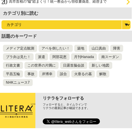
高市首相の“嘘”総まくり！統一教会から領収書偽造、経歴まで
カテゴリ別に読む
話題のキーワード
メディア定点観測
アベを倒したい！
築地
山口真由
障害
ブラ弁は見た！
派遣
阿部花恵
月刊Hanada
南スーダン
行政文書
この世界の片隅に
日露首脳会談
新しい地図
平昌五輪
事故
岸博幸
談合
火垂るの墓
解散
NHKニュース7
リテラをフォローする
フォローすると、タイムラインで
リテラの最新記事が確認できます。