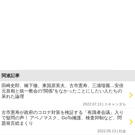
関連記事
田崎史郎、橋下徹、東国原英夫、古市憲寿、三浦瑠麗…安倍
元首相と統一教会の“関係”をなかったことにしたい人たちの
呆れた論理
2022.07.13 | スキャンダル
古市憲寿が政府のコロナ対策を検証する「有識者会議」入り
で疑問の声！ アベノマスク、GoTo擁護、検査抑制など、問
題発言総まくり
2022.05.13 | 社会