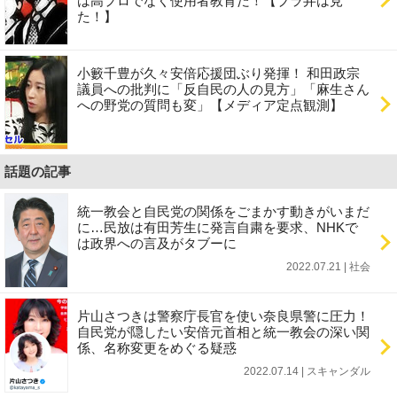
は高プロでなく使用者教育だ！【ブラ弁は見
た！】
小籔千豊が久々安倍応援団ぶり発揮！ 和田政宗
議員への批判に「反自民の人の見方」「麻生さん
への野党の質問も変」【メディア定点観測】
話題の記事
統一教会と自民党の関係をごまかす動きがいまだ
に…民放は有田芳生に発言自粛を要求、NHKで
は政界への言及がタブーに
2022.07.21 | 社会
片山さつきは警察庁長官を使い奈良県警に圧力！
自民党が隠したい安倍元首相と統一教会の深い関
係、名称変更をめぐる疑惑
2022.07.14 | スキャンダル