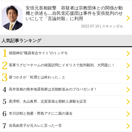
安倍元首相銃撃 容疑者は宗教団体との関係が動
機と供述も…自民党応援団は事件を安倍批判のせ
いにして「言論封殺」に利用
2022.07.10 | スキャンダル
人気記事ランキング
靖国神社“職員有志サイト”のトンデモ
英軍ラグビーチームの靖国訪問にイギリスで批判殺到、大問題に！
葵つかさが「松潤とは終わった」と
高市首相の熊本地震視察は北朝鮮並みのプロパガンダ！
黒澤明、丸山眞男、志賀直哉も朝鮮人虐殺を証言
市川沙耶と熱愛・野島アナに二股の過去
吉高由里子が元カレに言った一言