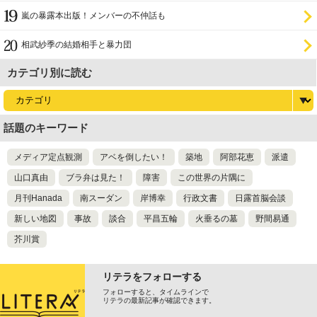
嵐の暴露本出版！メンバーの不仲話も
相武紗季の結婚相手と暴力団
カテゴリ別に読む
話題のキーワード
メディア定点観測
アベを倒したい！
築地
阿部花恵
派遣
山口真由
ブラ弁は見た！
障害
この世界の片隅に
月刊Hanada
南スーダン
岸博幸
行政文書
日露首脳会談
新しい地図
事故
談合
平昌五輪
火垂るの墓
野間易通
芥川賞
リテラをフォローする
フォローすると、タイムラインで
リテラの最新記事が確認できます。