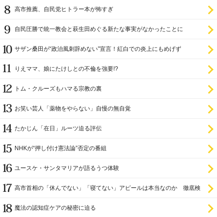
高市推薦、自民党ヒトラー本が怖すぎ
自民圧勝で統一教会と萩生田めぐる新たな事実がなかったことに
サザン桑田が“政治風刺辞めない”宣言！紅白での炎上にもめげず
りえママ、娘にたけしとの不倫を強要!?
トム・クルーズもハマる宗教の裏
お笑い芸人「薬物をやらない」自慢の無自覚
たかじん「在日」ルーツ迫る評伝
NHKが“押し付け憲法論”否定の番組
ユースケ・サンタマリアが語るうつ体験
高市首相の「休んでない」「寝てない」アピールは本当なのか 徹底検
証
魔法の認知症ケアの秘密に迫る