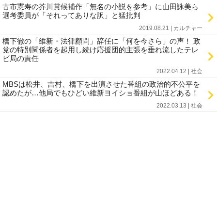
古市憲寿の芥川賞候補作「無名の小説を参考」に山田詠美ら
選考委員が「それってありな訳」と猛批判
2019.08.21 | カルチャー
橋下徹の「維新・法律顧問」辞任に「何を今さら」の声！ 政
党の特別関係者を起用し続け応援団的主張を垂れ流したテレ
ビ局の責任
2022.04.12 | 社会
MBSは松井、吉村、橋下を出演させた番組の政治的不公平を
認めたが…他局でもひどい維新ヨイショ番組が山ほどある！
2022.03.13 | 社会