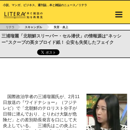
小説、マンガ、ビジネス、週刊誌…本と雑誌のニュース／リテラ
リテラ
スキャンダル
失言・炎上
三浦瑠麗「北朝鮮スリーパー・セル潜伏」の情報源は“ネッシ
ー”スクープの英タブロイド紙！ 公安も失笑したフェイク
国際政治学者の三浦瑠麗氏が、2月11
日放送の『ワイドナショー』（フジテ
レビ）で「北朝鮮のテロリスト分子が
日韓に潜んでおり、とりわけ大阪が危
険だ」との差別助長発言を口にして大
炎上している。 三浦氏はこの炎上に