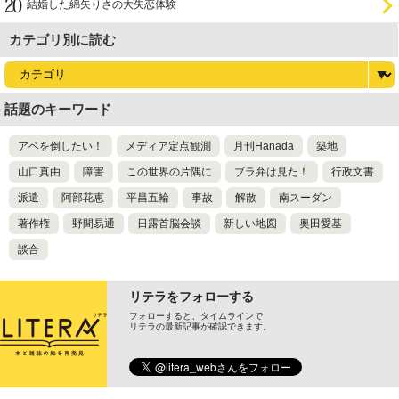
結婚した綿矢りさの大失恋体験
カテゴリ別に読む
話題のキーワード
アベを倒したい！
メディア定点観測
月刊Hanada
築地
山口真由
障害
この世界の片隅に
ブラ弁は見た！
行政文書
派遣
阿部花恵
平昌五輪
事故
解散
南スーダン
著作権
野間易通
日露首脳会談
新しい地図
奥田愛基
談合
リテラをフォローする
フォローすると、タイムラインで
リテラの最新記事が確認できます。