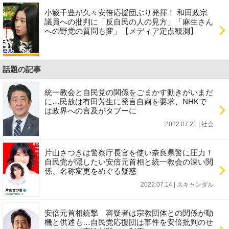
小籔千豊が久々安倍応援団ぶり発揮！ 和田政宗
議員への批判に「反自民の人の見方」「麻生さん
への野党の質問も変」【メディア定点観測】
話題の記事
統一教会と自民党の関係をごまかす動きがいまだ
に…民放は有田芳生に発言自粛を要求、NHKで
は政界への言及がタブーに
2022.07.21 | 社会
片山さつきは警察庁長官を使い奈良県警に圧力！
自民党が隠したい安倍元首相と統一教会の深い関
係、名称変更をめぐる疑惑
2022.07.14 | スキャンダル
安倍元首相銃撃 容疑者は宗教団体との関係が動
機と供述も…自民党応援団は事件を安倍批判のせ