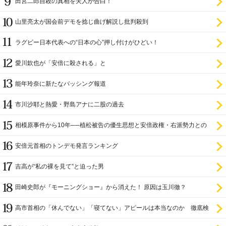
田宮二郎自殺の真相を夫人が告白！
山里亮太が国会前デモを捻じ曲げ解説し批判殺到
ラグビー日本代表への“日本の心”押し付けがひどい！
愛川欽也が「安倍に殺される」と
能年玲奈に新たなバッシング報道
市川沙耶と熱愛・野島アナに二股の過去
相模原事件から10年──植松被告の優生思想と安倍政権・右派勢力との
関係
安倍元首相のトンデモ発言ランキング
吉高が“私の裸を見て”と迫った男
田崎史郎が『モーニングショー』から消えた！ 原因は玉川徹？
高市首相の「休んでない」「寝てない」アピールは本当なのか 徹底検
証