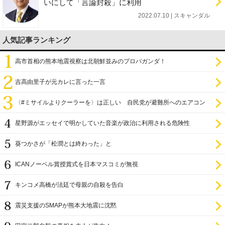
いにして「言論封殺」に利用
2022.07.10 | スキャンダル
人気記事ランキング
高市首相の熊本地震視察は北朝鮮並みのプロパガンダ！
吉高由里子が元カレに言った一言
〈#ミサイルよりクーラーを〉は正しい 自民党が避難所へのエアコン
設置を遅らせてきた
星野源がエッセイで明かしていた音楽が政治に利用される危険性
葵つかさが「松潤とは終わった」と
ICANノーベル賞授賞式を日本マスコミが無視
キンコメ高橋が法廷で母親の自殺を告白
震災支援のSMAPが熊本大地震に沈黙