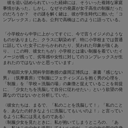
彼を追い詰められていった経緯には、そういった複雑な家庭
事情があった。しかし、なぜその発露が女子高生の制服だった
のだろうか？ その謎を解く鍵は、彼が学生時代に抱いた「コ
ンプレックス」にある。公判で高橋はこのように語っている。
「小学校から中学に上がってすぐに、今で言うイジメのような
ものがありました。クラスに馴染めず、特に小学校までは普通
に話していた女子にからかわれたり、笑われた印象が強くあ
り、（この時、彼女たちが）小学校とは違い制服を着ていたイ
メージが残って、劣等感や女性に対してのコンプレックスが生
まれたのではないかと思っています」
早稲田大学人間科学部教授の森岡正博氏は、著書『感じない
男』（筑摩書房）で制服にフェティシズムを抱く男の心理を、
「制服」を「学校＝洗脳の場」の象徴と捉えていることを前提
に、「少女たちを洗脳して自分に従わせたい」という欲望の発
露なのではないかと分析していた。
〈彼女たちは、まるで、「私のことを洗脳して！」「私のこと
を、あなたの好きなように洗脳してもいいのよ！」と言ってい
るように私には見えるのである〉
〈制服少女を見たときに、私が抱いてしまうところの、「あ