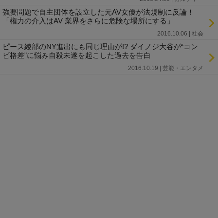
強要問題で自主団体を設立した元AV女優が法規制に反論！
「権力の介入はAV 業界をさらに危険な場所にする」
2016.10.06 | 社会
ピース綾部のNY進出にも同じ理由が!? ダイノジ大谷が“コン
ビ格差”に悩み自殺未遂を起こした過去を告白
2016.10.19 | 芸能・エンタメ