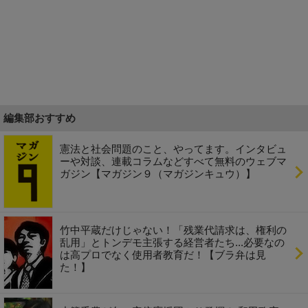
編集部おすすめ
憲法と社会問題のこと、やってます。インタビュ
ーや対談、連載コラムなどすべて無料のウェブマ
ガジン【マガジン９（マガジンキュウ）】
竹中平蔵だけじゃない！「残業代請求は、権利の
乱用」とトンデモ主張する経営者たち...必要なの
は高プロでなく使用者教育だ！【ブラ弁は見
た！】