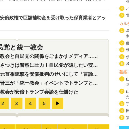
4
5
 安倍政権で巨額補助金を受け取った保育業者とアッ
カル
1
2
民党と統一教会
特集
2
3
会と自民党の関係をごまかすメディア…民放は有田芳生に発言自粛を要求
4
5
つきは警察に圧力！自民党が隠したい安倍元首相と統一教会の深い関係
芸能
首相銃撃を安倍批判のせいにして「言論封殺」に利用する自民党応援団
1
三が「統一教会」イベントでトランプと演説！同性婚や夫婦別姓を攻撃
教会が安倍トランプ会談を仕掛けた
2
3
4
5