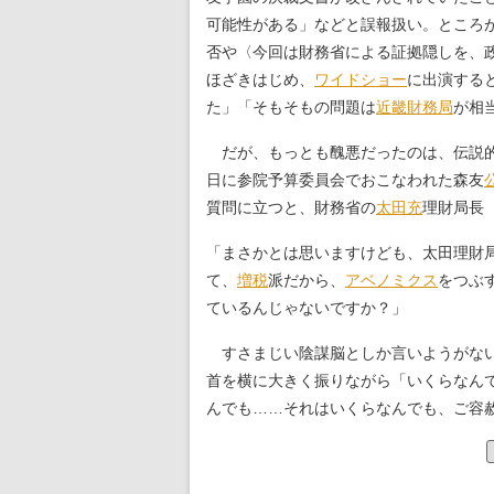
可能性がある」などと誤報扱い。ところ
否や〈今回は財務省による証拠隠しを、
ほざきはじめ、
ワイドショー
に出演する
た」「そもそもの問題は
近畿財務局
が相
だが、もっとも醜悪だったのは、伝説
日に参院予算委員会でおこなわれた森友
質問に立つと、財務省の
太田充
理財局長
「まさかとは思いますけども、太田理財
て、
増税
派だから、
アベノミクス
をつぶ
ているんじゃないですか？」
すさまじい陰謀脳としか言いようがない
首を横に大きく振りながら「いくらなん
んでも……それはいくらなんでも、ご容