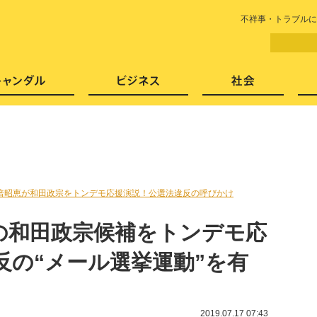
LITERA／リテラ 本と雑誌の
不祥事・トラブルに
芸能・エンタメ
スキャンダル
ビジネ
倍昭恵が和田政宗をトンデモ応援演説！公選法違反の呼びかけ
の和田政宗候補をトンデモ応
反の“メール選挙運動”を有
2019.07.17 07:43