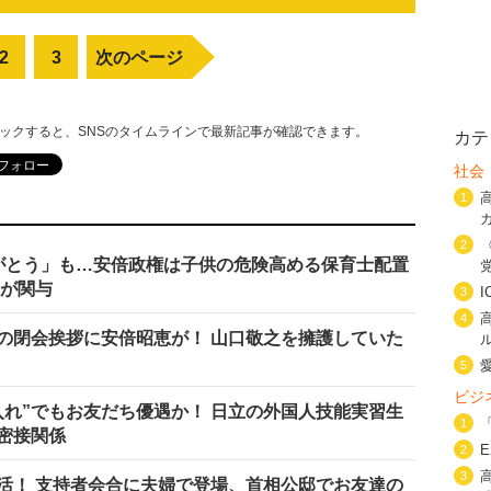
2
3
次のページ
リックすると、SNSのタイムラインで最新記事が確認できます。
カテ
社会
1
2
がとう」も…安倍政権は子供の危険高める保育士配置
ちが関与
3
4
の閉会挨拶に安倍昭恵が！ 山口敬之を擁護していた
5
ビジ
入れ”でもお友だち優遇か！ 日立の外国人技能実習生
1
密接関係
2
3
復活！ 支持者会合に夫婦で登場、首相公邸でお友達の