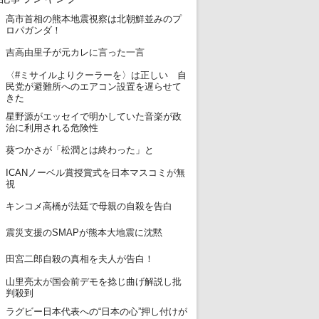
高市首相の熊本地震視察は北朝鮮並みのプ
1
ロパガンダ！
2
吉高由里子が元カレに言った一言
〈#ミサイルよりクーラーを〉は正しい 自
3
民党が避難所へのエアコン設置を遅らせて
きた
星野源がエッセイで明かしていた音楽が政
4
治に利用される危険性
5
葵つかさが「松潤とは終わった」と
ICANノーベル賞授賞式を日本マスコミが無
6
視
7
キンコメ高橋が法廷で母親の自殺を告白
8
震災支援のSMAPが熊本大地震に沈黙
9
田宮二郎自殺の真相を夫人が告白！
山里亮太が国会前デモを捻じ曲げ解説し批
10
判殺到
ラグビー日本代表への“日本の心”押し付けが
11