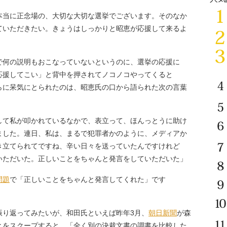
本当に正念場の、大切な大切な選挙でございます。そのなか
ていただきたい。きょうはしっかりと昭恵が応援して来るよ
」
で何の説明もおこなっていないというのに、選挙の応援に
応援してこい」と背中を押されてノコノコやってくると
らに呆気にとられたのは、昭恵氏の口から語られた次の言葉
して私が叩かれているなかで、表立って、ほんっとうに助け
ました。連日、私は、まるで犯罪者かのように、メディアか
き立てられてですね、辛い日々を送っていたんですけれど
いただいた。正しいことをちゃんと発言をしていただいた」
問題
で「正しいことをちゃんと発言してくれた」です
り返ってみたいが、和田氏といえば昨年3月、
朝日新聞
が森
とをスクープすると、「全く別の決裁文書の調書を比較した