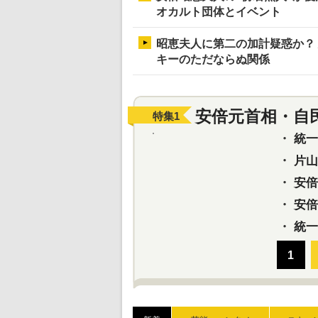
オカルト団体とイベント
昭恵夫人に第二の加計疑惑か？
キーのただならぬ関係
安倍元首相・自
特集
1
・
統一教
・
片山さ
・
安倍元
・
安倍晋
・
統一