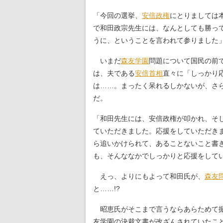
「今回の選挙、
安倍政権
にとりましては
で和田政宗先生には、なんとしても勝っ
うに、ということを言われて参りました
いまだ
森友学園
問題について国民の前
は、夫である
安倍首相
直々に「しっかり
は……。まったく呆れるしかないが、さ
だ。
「和田先生には、安倍政権が叩かれ、そ
ていただきました。応援をしていただき
ら追いかけられて、あることないこと書
も、そんななかでしっかりと応援をして
えっ、よりにもよって和田氏が、
森友
と……!?
昭恵氏がそこまで言うならあらためて振
友学園の決裁文書が改ざんされていたこ