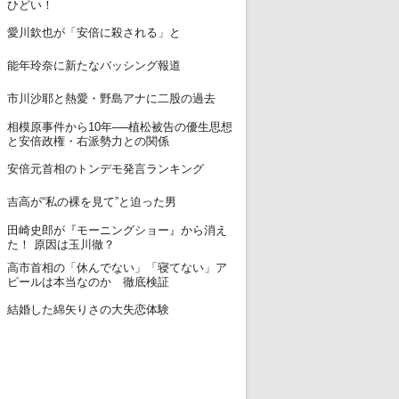
ひどい！
12
愛川欽也が「安倍に殺される」と
13
能年玲奈に新たなバッシング報道
14
市川沙耶と熱愛・野島アナに二股の過去
相模原事件から10年──植松被告の優生思想
15
と安倍政権・右派勢力との関係
16
安倍元首相のトンデモ発言ランキング
17
吉高が“私の裸を見て”と迫った男
田崎史郎が『モーニングショー』から消え
18
た！ 原因は玉川徹？
高市首相の「休んでない」「寝てない」ア
19
ピールは本当なのか 徹底検証
20
結婚した綿矢りさの大失恋体験