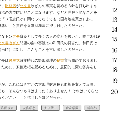
が、
財務省
が
公文書
改ざんの事実を認める方針を打ち出すや
政治の力で防いだことになります〉などと理解不能なことを
と「（昭恵氏が）関わってなくても（国有地売買は）あっ
当悪い」と責任を近畿財務局に押し付けたのだった。
的なトン
デモ
質疑として多くの人の度肝を抜いた、昨年3月19
公文書改ざん
問題の集中審議での和田氏の発言だ。和田氏は
（当時）に対し、こんなことを言い出したのだった。
局長は
民主党
政権時代の野田総理の
秘書
官も務めておりまし
すために、安倍政権を貶めるために、意図的に変な答弁をし
が、これにはさすがの太田理財局長も血相を変えて反論。
でも、そんなつもりはまったくありません！ それはいくらな
赦ください！」と抗弁したほどだった。
和田政宗
安倍昭恵
安倍晋三
森友学園
編集部