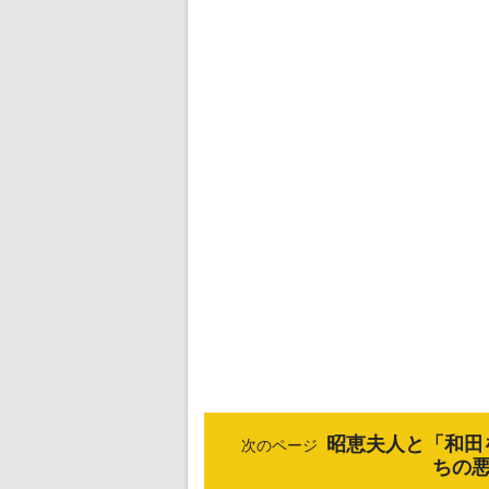
昭恵夫人と「和田
次のページ
ちの