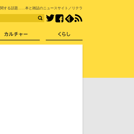
知を再発見
関する話題……本と雑誌のニュースサイト／リテラ
Facebook
feedly
RSS
Twitter
ス
社会
カルチャー
くらし