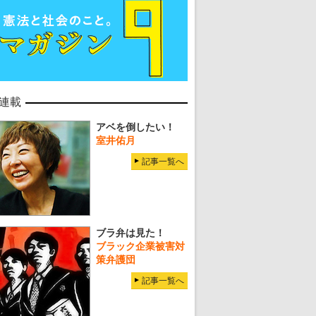
連載
アベを倒したい！
室井佑月
記事一覧へ
ブラ弁は見た！
ブラック企業被害対
策弁護団
記事一覧へ