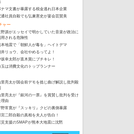
張
パナマ文書が暴露する税金逃れ日本企業
電通社員自殺でも弘兼憲史が宴会芸賛美
チャー
星野源がエッセイで明かしていた音楽が政治に
利用される危険性
熊本地震で「朝鮮人が毒を」ヘイトデマ
東京五輪強行開催特別企画 大ウソだら
朝井リョウ、会社やめるってよ！
・
五輪入場行進にすぎやまこういちの曲、杉田水脈のLGB
伊坂幸太郎が直木賞にブチキレ！
埼玉は消費文化のトップランナー
・
大ウソだらけの東京五輪！ 安倍・菅・森はどんな嘘を
・
五輪サッカー・久保建英が南アの陽性者に「僕らに損ではない」
山里亮太が国会前デモを捻じ曲げ解説し批判殺
・
五輪関係者が入国当日、築地を散歩！
到
山里亮太が『銀河の一票』を賞賛し批判を受け
・
五輪でIOCラウンジ以外にVIPルーム、広告代理店は物品購入
た理由
宇野常寛が『スッキリ』クビの裏側暴露
田宮二郎自殺の真相を夫人が告白！
震災支援のSMAPが熊本大地震に沈黙