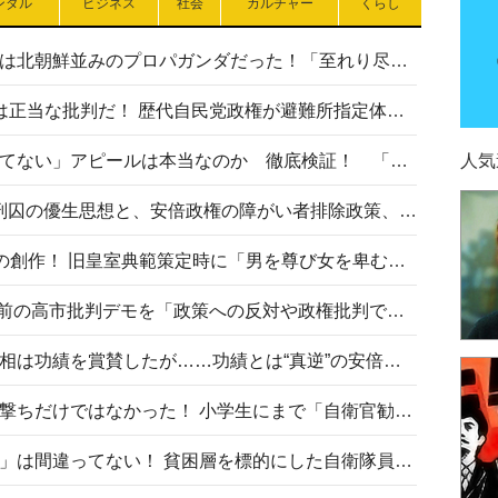
ンダル
ビジネス
社会
カルチャー
くらし
高市首相の熊本地震避難所視察は北朝鮮並みのプロパガンダだった！「至れり尽くせり」の選ばれた避難所の一方で実態は…
〈#ミサイルよりクーラーを〉は正当な批判だ！ 歴代自民党政権が避難所指定体育館へのエアコン設置を遅らせてきた客観的事実
高市首相の「休んでない」「寝てない」アピールは本当なのか 徹底検証！ 「資料読み込み」「アイロンがけ」も矛盾だらけ…
人気
相模原事件から10年──植松死刑囚の優生思想と、安倍政権の障がい者排除政策、右派勢力の差別主義との関係を改めて問う
“男系男子の皇位継承”は明治期の創作！ 旧皇室典範策定時に「男を尊び女を卑むの慣習、人民の脳髄」とトンデモ論で女性天皇を否定
山里亮太が『DayDay.』で国会前の高市批判デモを「政策への反対や政権批判でない」と捻じ曲げ解説 デモ参加者から批判殺到
安倍晋三元首相の命日で高市首相は功績を賞賛したが……功績とは“真逆”の安倍元首相のトンデモ発言を振り返る
自衛隊リクルートは貧困層狙い撃ちだけではなかった！ 小学生にまで「自衛官勧誘」目的のパンフレット作成
「自衛隊は経済的に厳しい子が」は間違ってない！ 貧困層を標的にした自衛隊員募集、やす子、山上被告も…日本でも進む“経済的徴兵制”