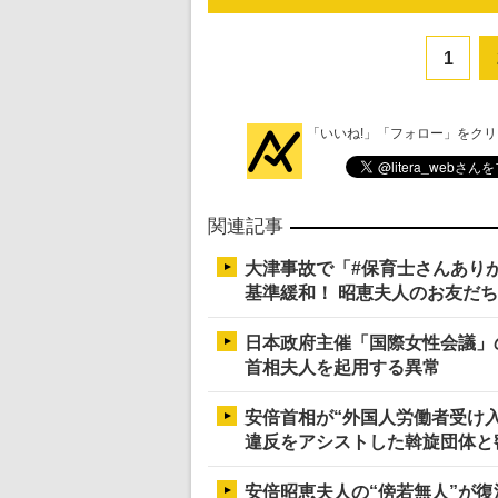
1
「いいね!」「フォロー」をク
関連記事
大津事故で「#保育士さんあり
基準緩和！ 昭恵夫人のお友だ
日本政府主催「国際女性会議」
首相夫人を起用する異常
安倍首相が“外国人労働者受け
違反をアシストした斡旋団体と
安倍昭恵夫人の“傍若無人”が