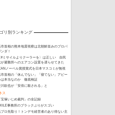
ゴリ別ランキング
高市首相の熊本地震視察は北朝鮮並みのプロパ
ガンダ！
〈#ミサイルよりクーラーを〉は正しい 自民
党が避難所へのエアコン設置を遅らせてきた
ICANノーベル賞授賞式を日本マスコミが無視
高市首相の「休んでない」「寝てない」アピー
ルは本当なのか 徹底検証
愛川欽也が「安倍に殺される」と
ネス
「宝塚いじめ裁判」の全記録
EXILE事務所のブラックぶりがスゴい
高プロ先取り！トンデモ経営者のあり得ない主