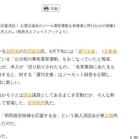
印刷
夫人が…（昭恵夫人フェイスブックより）
いる
自民党
の
和田政宗
氏。6月下旬には「
週刊文春
」（
文藝春
ている「公示前の事前選挙運動」をおこなっていたと報道、
たが、本人が「切り貼りされたもの」「名誉棄損にあたるも
張すると、対する「週刊文春」はノーカット録音を公開し、
憶に新しい。
はかろうとは
国会
議員としてあるまじき言動だが、そんな和
して登場した。
安倍昭恵
氏だ。
、「和田政宗候補を応援する会」という個人演説会が東
京都
内
したのだ。
べた。
人気