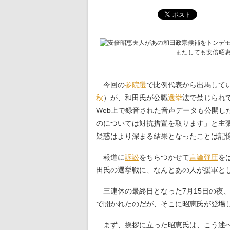
またしても安倍昭恵
今回の
参院選
で比例代表から出馬して
秋
）が、和田氏が公職
選挙
法で禁じられ
Web上で録音された音声データも公開し
のについては対抗措置を取ります」と主
疑惑はより深まる結果となったことは記
報道に
訴訟
をちらつかせて
言論弾圧
を
田氏の選挙戦に、なんとあの人が援軍と
三連休の最終日となった7月15日の夜
で開かれたのだが、そこに昭恵氏が登場
まず、挨拶に立った昭恵氏は、こう述