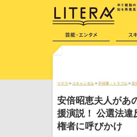
リテラ
>
スキャンダル
>
不祥事・トラブル
>
安
安倍昭恵夫人があ
援演説！ 公選法違
権者に呼びかけ