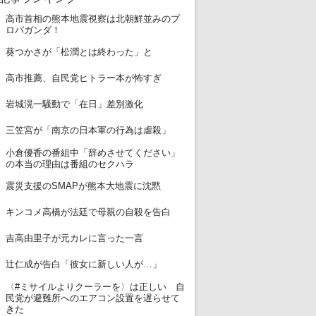
高市首相の熊本地震視察は北朝鮮並みのプ
1
ロパガンダ！
2
葵つかさが「松潤とは終わった」と
3
高市推薦、自民党ヒトラー本が怖すぎ
4
岩城滉一騒動で「在日」差別激化
5
三笠宮が「南京の日本軍の行為は虐殺」
小倉優香の番組中「辞めさせてください」
6
の本当の理由は番組のセクハラ
7
震災支援のSMAPが熊本大地震に沈黙
8
キンコメ高橋が法廷で母親の自殺を告白
9
吉高由里子が元カレに言った一言
10
辻仁成が告白「彼女に新しい人が…」
〈#ミサイルよりクーラーを〉は正しい 自
11
民党が避難所へのエアコン設置を遅らせて
きた