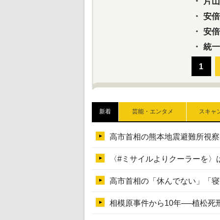
・
片山さ
・
安倍元
・
安倍晋
・
統一
新着
芸能・エンタメ
スキャ