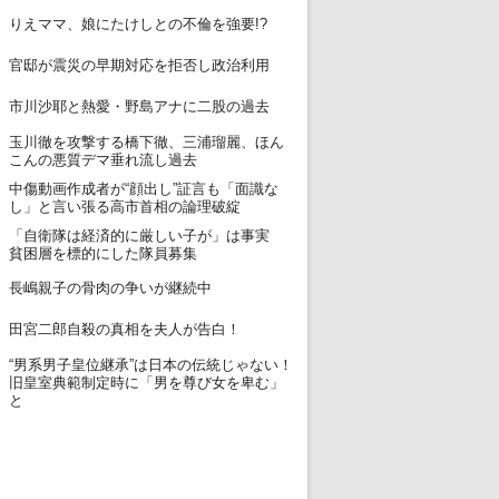
12
りえママ、娘にたけしとの不倫を強要!?
13
官邸が震災の早期対応を拒否し政治利用
14
市川沙耶と熱愛・野島アナに二股の過去
玉川徹を攻撃する橋下徹、三浦瑠麗、ほん
15
こんの悪質デマ垂れ流し過去
中傷動画作成者が“顔出し”証言も「面識な
16
し」と言い張る高市首相の論理破綻
「自衛隊は経済的に厳しい子が」は事実
17
貧困層を標的にした隊員募集
18
長嶋親子の骨肉の争いが継続中
19
田宮二郎自殺の真相を夫人が告白！
“男系男子皇位継承”は日本の伝統じゃない！
20
旧皇室典範制定時に「男を尊び女を卑む」
と