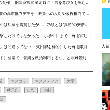
5
“男系男子の皇位継承”は明治期の創作！ 旧皇室典範策定時に「男を尊び女を卑むの慣習、人民の脳髄」とトンデモ論で女性天皇を否定
山里亮太が『DayDay.』で国会前の高市批判デモを「政策への反対や政権批判でない」と捻じ曲げ解説 デモ参加者から批判殺到
安倍晋三元首相の命日で高市首相は功績を賞賛したが……功績とは“真逆”の安倍元首相のトンデモ発言を振り返る
自衛隊リクルートは貧困層狙い撃ちだけではなかった！ 小学生にまで「自衛官勧誘」目的のパンフレット作成
人気
「自衛隊は経済的に厳しい子が」は間違ってない！ 貧困層を標的にした自衛隊員募集、やす子、山上被告も…日本でも進む“経済的徴兵制”
高市首相がミュージックアワードに登壇で「音楽を政治利用するな」と非難殺到！ MAJの国策的本質を批判する声も
業
マスコミ
マスメディア
大学
秋元康
自殺
規制
誌