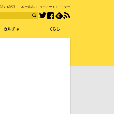
知を再発見
)に関する話題……本と雑誌のニュースサイト／リテラ
Facebook
feedly
RSS
Twitter
ス
社会
カルチャー
くらし