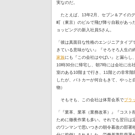
実なのだ。
たとえば、13年2月、セブン＆アイの
町（東京）のビルで飛び降り自殺があった
ョッピングの新入社員Sさん。
「彼は真面目な性格のエンジニアタイプで
きている意味がない』『そろそろ人生の
家族
にも『この会社はやばい』と漏らし
10時30分に帰宅し、朝7時には会社に
室のある10階まで行き、11階との非常
したが、パトカーが何台もきて、やっと
物）
そもそも、この会社は体育会系で
ブラ
「『業革、業革（業務改革）』『コスト
ために徹夜作業も多い。それでも翌日は
のワンマンで思いつきの朝令暮改の部署移
分に前倒しされました。労働基準監督署か