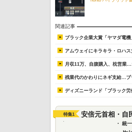
関連記事
ブラック企業大賞「ヤマダ電機
アムウェイにキラキラ・ロハス
月収11万、自腹購入、枕営業
残業代のかわりにネギ支給…ブ
ディズニーランド「ブラック労
安倍元首相・自
特集
1
・
統一教