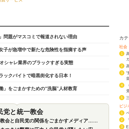
」問題がマスコミで報道されない理由
カテ
社会
女子が急増中で新たな危険性を指摘する声
1
…オシャレ業界のブラックすぎる実態
2
3
ラックバイトで暗黒街化する日本！
4
働」をごまかすための“洗脳”人材教育
5
ビジ
民党と統一教会
特集
2
1
会と自民党の関係をごまかすメディア…民放は有田芳生に発言自粛を要求
2
3