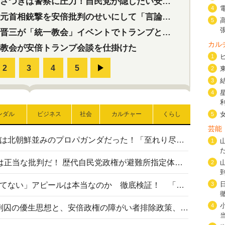
つきは警察に圧力！自民党が隠したい安倍元首相と統一教会の深い関係
4
首相銃撃を安倍批判のせいにして「言論封殺」に利用する自民党応援団
5
三が「統一教会」イベントでトランプと演説！同性婚や夫婦別姓を攻撃
カル
教会が安倍トランプ会談を仕掛けた
1
2
3
4
ンダル
ビジネス
社会
カルチャー
くらし
5
芸能
高市首相の熊本地震避難所視察は北朝鮮並みのプロパガンダだった！「至れり尽くせり」の選ばれた避難所の一方で実態は…
1
〈#ミサイルよりクーラーを〉は正当な批判だ！ 歴代自民党政権が避難所指定体育館へのエアコン設置を遅らせてきた客観的事実
2
高市首相の「休んでない」「寝てない」アピールは本当なのか 徹底検証！ 「資料読み込み」「アイロンがけ」も矛盾だらけ…
3
4
相模原事件から10年──植松死刑囚の優生思想と、安倍政権の障がい者排除政策、右派勢力の差別主義との関係を改めて問う