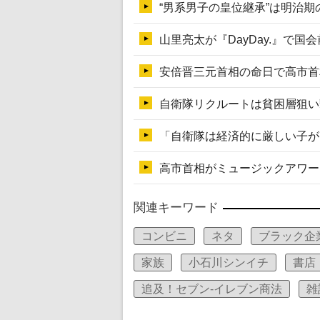
関連キーワード
コンビニ
ネタ
ブラック企
家族
小石川シンイチ
書店
追及！セブン‐イレブン商法
雑