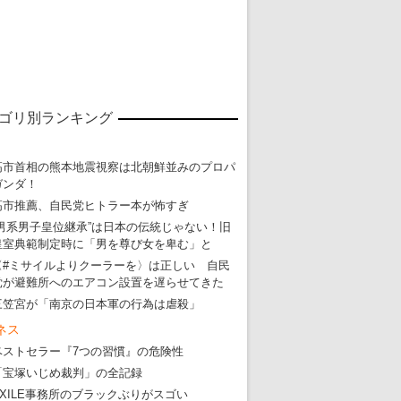
ゴリ別ランキング
高市首相の熊本地震視察は北朝鮮並みのプロパ
ガンダ！
高市推薦、自民党ヒトラー本が怖すぎ
“男系男子皇位継承”は日本の伝統じゃない！旧
皇室典範制定時に「男を尊び女を卑む」と
〈#ミサイルよりクーラーを〉は正しい 自民
党が避難所へのエアコン設置を遅らせてきた
三笠宮が「南京の日本軍の行為は虐殺」
ネス
東京五輪強行開催特別企画 大ウソだら
ベストセラー『7つの習慣』の危険性
「宝塚いじめ裁判」の全記録
・
五輪入場行進にすぎやまこういちの曲、杉田水脈のLGB
EXILE事務所のブラックぶりがスゴい