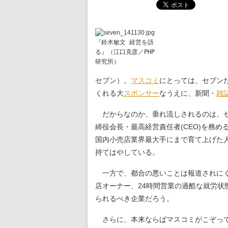
『鈴木敏文 経営を語
る』（江口克彦／PHP
研究所）
セブン）。
マスコミ
にとっては、セブンだ
くれる大
スポンサー
なうえに、新聞・
雑
だからなのか、垂れ流しされるのは、セ
締役会長・最高経営責任者(CEO)を務
国内小売店業界最大手にまで育て上げた人
持てはやしている。
一方で、都合の悪いことは報道されにく
店オーナー、24時間営業の過酷な就労状
られるべき企業だろう。
さらに、本来ならばマスコミがこぞって