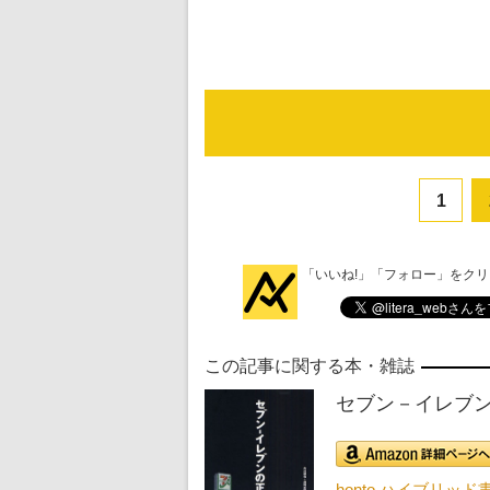
1
「いいね!」「フォロー」をク
この記事に関する本・雑誌
セブン－イレブ
honto ハイブリッ