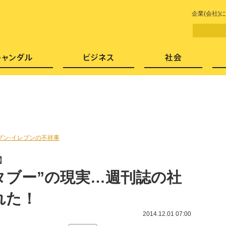
LITERA／リテラ 本と雑誌の
企業(会社
芸能・エンタメ
スキャンダル
ビジネ
ブン-イレブンの不祥事
】
タブー”の現実…週刊誌の社
れた！
2014.12.01 07:00