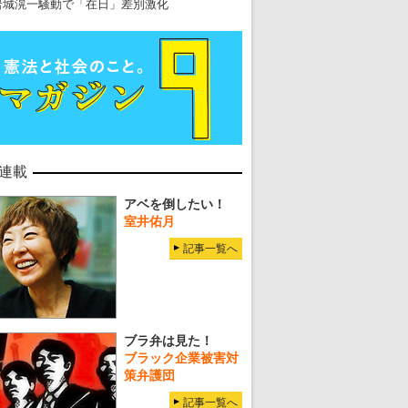
岩城滉一騒動で「在日」差別激化
連載
アベを倒したい！
室井佑月
記事一覧へ
ブラ弁は見た！
ブラック企業被害対
策弁護団
記事一覧へ