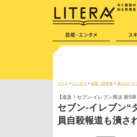
リテラ
>
ビジネス
>
企業・経営者
>
潰されたセ
【追及！セブン‐イレブン商法 第5弾
セブン-イレブン“
員自殺報道も潰さ