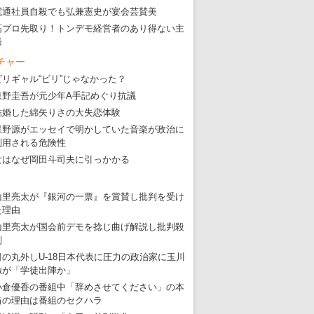
・
大ウソだらけの東京五輪！ 安倍・菅・森はどんな嘘を
電通社員自殺でも弘兼憲史が宴会芸賛美
・
五輪サッカー・久保建英が南アの陽性者に「僕らに損ではない」
高プロ先取り！トンデモ経営者のあり得ない主
張
・
五輪関係者が入国当日、築地を散歩！
チャー
・
五輪でIOCラウンジ以外にVIPルーム、広告代理店は物品購入
ビリギャル“ビリ”じゃなかった？
東野圭吾が元少年A手記めぐり抗議
結婚した綿矢りさの大失恋体験
星野源がエッセイで明かしていた音楽が政治に
利用される危険性
女はなぜ岡田斗司夫に引っかかる
山里亮太が『銀河の一票』を賞賛し批判を受け
た理由
山里亮太が国会前デモを捻じ曲げ解説し批判殺
到
日の丸外しU-18日本代表に圧力の政治家に玉川
徹が「学徒出陣か」
小倉優香の番組中「辞めさせてください」の本
当の理由は番組のセクハラ