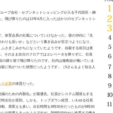
グループ会社・セブンネットショッピングが入る千代田区・麹
。飛び降りたのは12年4月に入ったばかりのセブンネットシ
、体育会系の社風についていけなかった。彼のSNSに『生
終わりも近いか』などという書き込みが目立つようになり、
、ふさぎこみがちになっていたようです。自殺する前日は夜
出社。そのまま自分のフロアではエレベータを降りずに、社長
階段の踊り場で飛び降りたのです。社内は徹夜組が働いていま
自殺に気がついた状態だったようです」（Sさんをよく知る人
ック企業
の体質だった。
削減のための内製化』が最優先。社員がシステム開発もする
定時出社が原則。しかも、トップダウン経営、いわゆる社長
動、席変えも多い。出社時間も9時30分だったものが8時30
らの指導もあったようですが、朝8時30分から終電まで働き