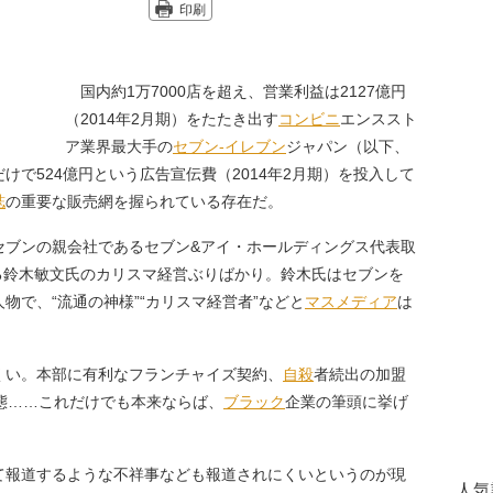
印刷
国内約1万7000店を超え、営業利益は2127億円
（2014年2月期）をたたき出す
コンビニ
エンススト
ア業界最大手の
セブン-イレブン
ジャパン（以下、
けで524億円という広告宣伝費（2014年2月期）を投入して
誌
の重要な販売網を握られている存在だ。
ブンの親会社であるセブン&アイ・ホールディングス代表取
める鈴木敏文氏のカリスマ経営ぶりばかり。鈴木氏はセブンを
物で、“流通の神様”“カリスマ経営者”などと
マスメディア
は
い。本部に有利なフランチャイズ契約、
自殺
者続出の加盟
態……これだけでも本来ならば、
ブラック
企業の筆頭に挙げ
報道するような不祥事なども報道されにくいというのが現
人気