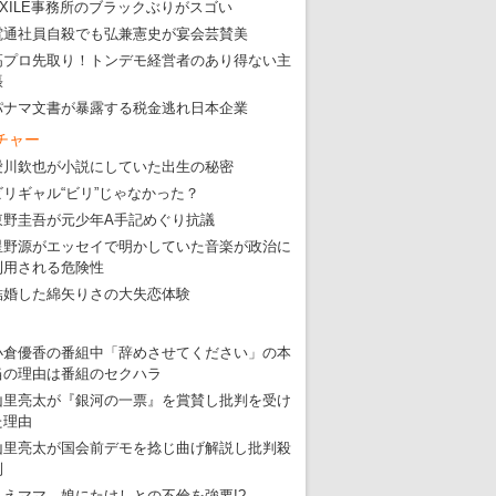
EXILE事務所のブラックぶりがスゴい
東京五輪強行開催特別企画 大ウソだら
電通社員自殺でも弘兼憲史が宴会芸賛美
・
五輪入場行進にすぎやまこういちの曲、杉田水脈のLGB
高プロ先取り！トンデモ経営者のあり得ない主
張
・
大ウソだらけの東京五輪！ 安倍・菅・森はどんな嘘を
パナマ文書が暴露する税金逃れ日本企業
・
五輪サッカー・久保建英が南アの陽性者に「僕らに損ではない」
チャー
・
五輪関係者が入国当日、築地を散歩！
愛川欽也が小説にしていた出生の秘密
ビリギャル“ビリ”じゃなかった？
・
五輪でIOCラウンジ以外にVIPルーム、広告代理店は物品購入
東野圭吾が元少年A手記めぐり抗議
星野源がエッセイで明かしていた音楽が政治に
利用される危険性
結婚した綿矢りさの大失恋体験
小倉優香の番組中「辞めさせてください」の本
当の理由は番組のセクハラ
山里亮太が『銀河の一票』を賞賛し批判を受け
た理由
山里亮太が国会前デモを捻じ曲げ解説し批判殺
到
りえママ、娘にたけしとの不倫を強要!?