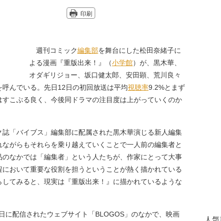
印刷
週刊コミック
編集部
を舞台にした松田奈緒子に
よる漫画『重版出来！』（
小学館
）が、黒木華、
オダギリジョー、坂口健太郎、安田顕、荒川良々
呼んでいる。先日12日の初回放送は平均
視聴率
9.2%とまず
はすこぶる良く、今後同ドラマの注目度は上がっていくのか
誌「バイブス」編集部に配属された黒木華演じる新人編集
れながらもそれらを乗り越えていくことで一人前の編集者と
品のなかでは「編集者」という人たちが、作家にとって大事
程において重要な役割を担うということが熱く描かれている
らしてみると、現実は『重版出来！』に描かれているような
月9日に配信されたウェブサイト「BLOGOS」のなかで、映画
人気