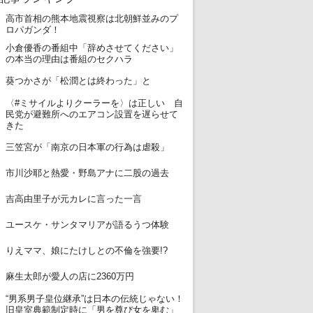
高市首相の熊本地震視察は北朝鮮並みのプ
1
ロパガンダ！
小倉優香の番組中「辞めさせてください」
2
の本当の理由は番組のセクハラ
3
葵つかさが「松潤とは終わった」と
〈#ミサイルよりクーラーを〉は正しい 自
4
民党が避難所へのエアコン設置を遅らせて
きた
5
三笠宮が「南京の日本軍の行為は虐殺」
6
市川沙耶と熱愛・野島アナに二股の過去
7
吉高由里子が元カレに言った一言
8
ユースケ・サンタマリアが語るうつ体験
9
りえママ、娘にたけしとの不倫を強要!?
10
麻生太郎が愛人の店に2360万円
“男系男子皇位継承”は日本の伝統じゃない！
11
旧皇室典範制定時に「男を尊び女を卑む」