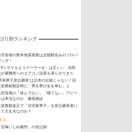
ゴリ別ランキング
高市首相の熊本地震視察は北朝鮮並みのプロパ
ガンダ！
〈#ミサイルよりクーラーを〉は正しい 自民
党が避難所へのエアコン設置を遅らせてきた
“男系男子皇位継承”は日本の伝統じゃない！旧
皇室典範制定時に「男を尊び女を卑む」と
高市首相の「休んでない」「寝てない」アピー
ルは本当なのか 徹底検証
皇室典範改正で「旧宮家男子」を皇位継承者に
して大丈夫なのか？
ネス
「宝塚いじめ裁判」の全記録