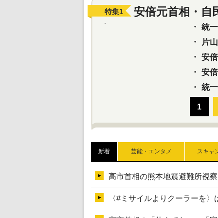
安倍元首相・自
特集
1
・
統一教
・
片山さ
・
安倍元
・
安倍晋
・
統一
新着
芸能・エンタメ
スキャ