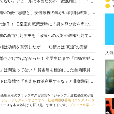
高市首相の「休んでない」「寝てない」アピールは本当なのか 徹底検証！ 「資料読み込み」「アイロンがけ」も矛盾だらけ…
5
相模原事件から10年──植松死刑囚の優生思想と、安倍政権の障がい者排除政策、右派勢力の差別主義との関係を改めて問う
“男系男子の皇位継承”は明治期の創作！ 旧皇室典範策定時に「男を尊び女を卑むの慣習、人民の脳髄」とトンデモ論で女性天皇を否定
山里亮太が『DayDay.』で国会前の高市批判デモを「政策への反対や政権批判でない」と捻じ曲げ解説 デモ参加者から批判殺到
安倍晋三元首相の命日で高市首相は功績を賞賛したが……功績とは“真逆”の安倍元首相のトンデモ発言を振り返る
人気
自衛隊リクルートは貧困層狙い撃ちだけではなかった！ 小学生にまで「自衛官勧誘」目的のパンフレット作成
「自衛隊は経済的に厳しい子が」は間違ってない！ 貧困層を標的にした自衛隊員募集、やす子、山上被告も…日本でも進む“経済的徴兵制”
高市首相がミュージックアワードに登壇で「音楽を政治利用するな」と非難殺到！ MAJの国策的本質を批判する声も
漫画編集者のブラックすぎる実態を「ジャンプ」連載漫画家が告
・
ジャーナリズム
・
オピニオン
・
社会問題
や
芸能（エンタメ)
・
ス
ュースを本や雑誌から掘り起こすサイトです。
ブラック企業
、
出