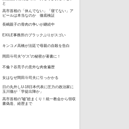
と
高市首相の「休んでない」「寝てない」ア
12
ピールは本当なのか 徹底検証
13
長嶋親子の骨肉の争いが継続中
14
EXILE事務所のブラックぶりがスゴい
15
キンコメ高橋が法廷で母親の自殺を告白
16
岡田斗司夫“ゲス”の秘密が著書に！
17
不倫？谷亮子の意外な肉食遍歴
18
女はなぜ岡田斗司夫に引っかかる
日の丸外しU-18日本代表に圧力の政治家に
19
玉川徹が「学徒出陣か」
高市首相の“嘘”総まくり！統一教会から領収
20
書偽造、経歴まで