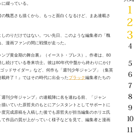
うに綴っている。
者の醜悪さも描くから、もっと面白くなるけど、まあ連載さ
しのりだけではない。つい先日、このような編集者の「醜
れ、漫画ファンの間に戦慄が走った。
ンプ黄金期の舞台裏』（イースト・プレス）。作者は、80
動し続けている巻来功士。彼は80年代中盤から終わりにかけ
『ゴッドサイダー』など、何作も「週刊少年ジャンプ」（集英
連載終了！』ではその時代に出会った
ブラック
編集者たちの
週刊少年ジャンプ」の連載陣に名を連ねる前、「ジャン
を描いていた原哲夫のもとにアシスタントとしてサポートに
一度完成原稿を入稿した後でも原哲夫が担当編集のホリエ氏
して作品の質が上がっていく様子などを見て、編集者と漫画