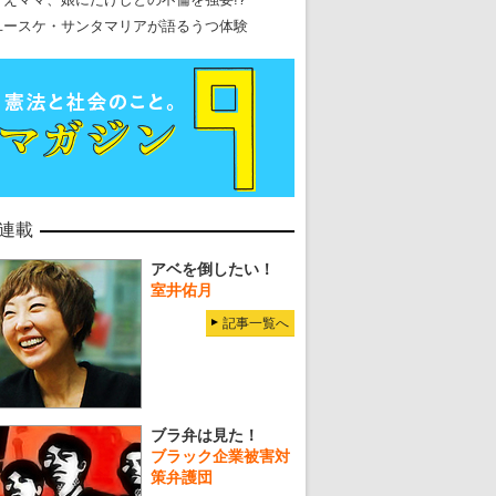
ユースケ・サンタマリアが語るうつ体験
連載
アベを倒したい！
室井佑月
記事一覧へ
ブラ弁は見た！
ブラック企業被害対
策弁護団