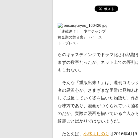
『連載終了！　少年ジャンプ
黄金期の舞台裏』（イース
ト・プレス）
らのキャスティングでドラマ化され話題を
まずの数字だったが、ネット上での評判
もしれない。
そんな『重版出来！』は、週刊コミック
者の黒沢心が、さまざまな困難に見舞わ
して成長していく姿を描いた物語だ。作
な味方であり、漫画がつくられていく過
のだが、実際に漫画を描いている当人か
綺麗ごとばかりではないようだ。
たとえば、
小林よしのり
は2016年4