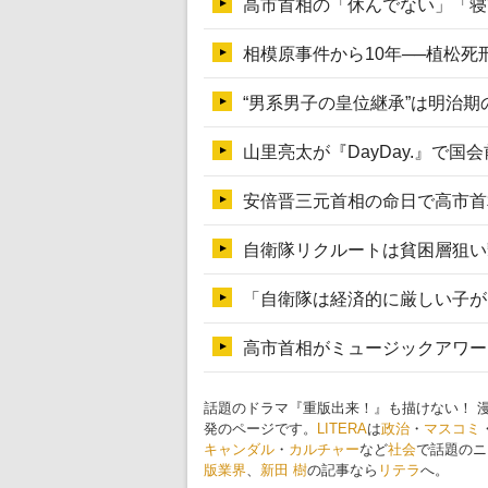
話題のドラマ『重版出来！』も描けない！ 
発のページです。
LITERA
は
政治
・
マスコミ
キャンダル
・
カルチャー
など
社会
で話題のニ
版業界
、
新田 樹
の記事なら
リテラ
へ。