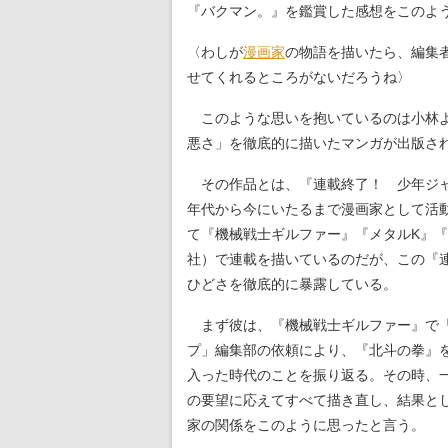
『バクマン。』を鑑賞した感想をこのよ
〈わしが
漫画家
の物語を描いたら、編集
せてくれるところがないだろうね〉
このような思いを抱いているのは小林よ
悪さ」を徹底的に描いたマンガが出版さ
その作品とは、『連載終了！ 少年ジャ
年代から今にいたるまで漫画家として活
て『機械戦士ギルファー』『メタルK』
社）で連載を描いているのだが、この『
ひどさを徹底的に暴露している。
まず彼は、『機械戦士ギルファー』で「
プ」編集部の依頼により、『北斗の拳』
入った時代のことを振り返る。その時、
の要望に応えてすべて描き直し、結果と
家の関係をこのように思ったと言う。