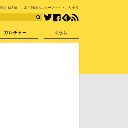
知を再発見
に関する話題……本と雑誌のニュースサイト／リテラ
Facebook
feedly
RSS
Twitter
ス
社会
カルチャー
くらし