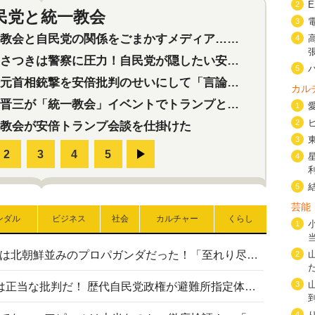
2
民党と統一教会
特集
2
3
会と自民党の関係をごまかすメディア…民放は有田芳生に発言自粛を要求
4
つきは警察に圧力！自民党が隠したい安倍元首相と統一教会の深い関係
5
首相銃撃を安倍批判のせいにして「言論封殺」に利用する自民党応援団
カル
三が「統一教会」イベントでトランプと演説！同性婚や夫婦別姓を攻撃
1
2
教会が安倍トランプ会談を仕掛けた
3
4
5
芸能
ンダル
ビジネス
社会
カルチャー
くらし
1
高市首相の熊本地震避難所視察は北朝鮮並みのプロパガンダだった！「至れり尽くせり」の選ばれた避難所の一方で実態は…
2
3
〈#ミサイルよりクーラーを〉は正当な批判だ！ 歴代自民党政権が避難所指定体育館へのエアコン設置を遅らせてきた客観的事実
4