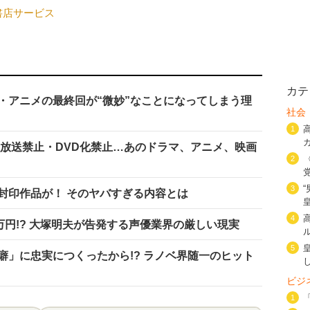
ド書店サービス
カテ
・アニメの最終回が“微妙”なことになってしまう理
社会
1
 放送禁止・DVD化禁止…あのドラマ、アニメ、映画
2
3
封印作品が！ そのヤバすぎる内容とは
4
万円!? 大塚明夫が告発する声優業界の厳しい現実
5
癖」に忠実につくったから!? ラノベ界随一のヒット
ビジ
1