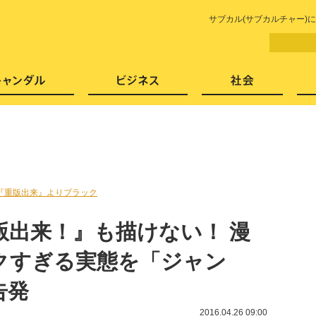
LITERA／リテラ 本と雑誌の
サブカル(サブカルチャー)
芸能・エンタメ
スキャンダル
ビジネ
『重版出来』よりブラック
版出来！』も描けない！ 漫
クすぎる実態を「ジャン
告発
2016.04.26 09:00