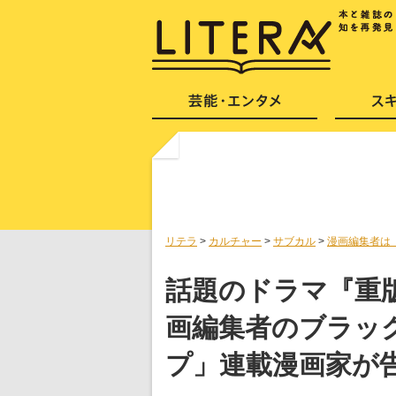
リテラ
>
カルチャー
>
サブカル
>
漫画編集者は
話題のドラマ『重
画編集者のブラッ
プ」連載漫画家が