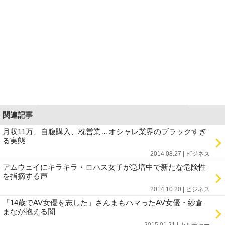
関連記事
月収11万、自腹購入、枕営業…オシャレ業界のブラックすぎ
る実態
2014.08.27 | ビジネス
アムウェイにキラキラ・ロハス女子が急増中で新たな危険性
を指摘する声
2014.10.20 | ビジネス
「14歳でAV女優を志した」さんまもハマったAV女優・紗倉
まなが抱える闇