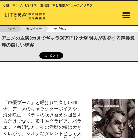
小説、マンガ、ビジネス、週刊誌…本と雑誌のニュース／リテラ
リテラ
カルチャー
サブカル
アニメの主演3カ月でギャラ50万円!? 大塚明夫が告発する声優業
界の厳しい現実
「声優ブーム」と呼ばれて久しい昨
今。アニメのキャラクターボイスや、
海外映画・ドラマの吹き替えを担当す
るだけでなく、歌手やグラビア、バラ
エティ番組など、その活動の幅は大き
く広がり、マルチなタレントとして人