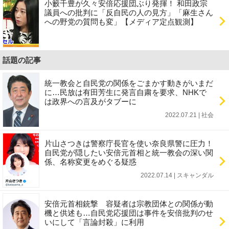
小籔千豊が久々安倍応援団ぶり発揮！ 和田政宗
議員への批判に「反自民の人の見方」「麻生さん
への野党の質問も変」【メディア定点観測】
話題の記事
統一教会と自民党の関係をごまかす動きがいまだ
に…民放は有田芳生に発言自粛を要求、NHKで
は政界への言及がタブーに
2022.07.21 | 社会
片山さつきは警察庁長官を使い奈良県警に圧力！
自民党が隠したい安倍元首相と統一教会の深い関
係、名称変更をめぐる疑惑
2022.07.14 | スキャンダル
安倍元首相銃撃 容疑者は宗教団体との関係が動
機と供述も…自民党応援団は事件を安倍批判のせ
いにして「言論封殺」に利用