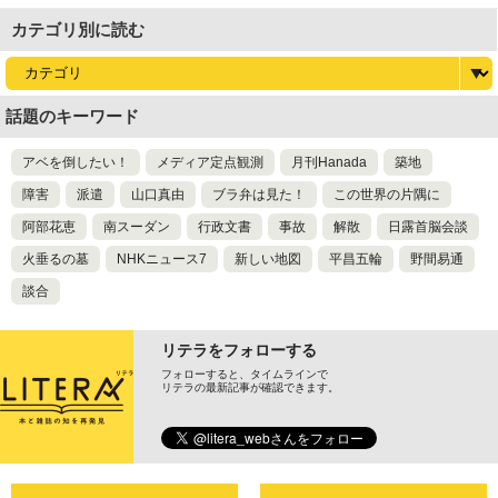
カテゴリ別に読む
話題のキーワード
アベを倒したい！
メディア定点観測
月刊Hanada
築地
障害
派遣
山口真由
ブラ弁は見た！
この世界の片隅に
阿部花恵
南スーダン
行政文書
事故
解散
日露首脳会談
火垂るの墓
NHKニュース7
新しい地図
平昌五輪
野間易通
談合
リテラをフォローする
フォローすると、タイムラインで
リテラの最新記事が確認できます。