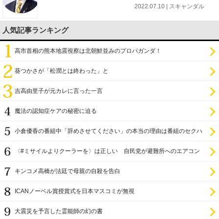
2022.07.10 | スキャンダル
人気記事ランキング
高市首相の熊本地震視察は北朝鮮並みのプロパガンダ！
葵つかさが「松潤とは終わった」と
吉高由里子が元カレに言った一言
魔法の認知症ケアの秘密に迫る
小倉優香の番組中「辞めさせてください」の本当の理由は番組のセクハ
ラ
〈#ミサイルよりクーラーを〉は正しい 自民党が避難所へのエアコン
設置を遅らせてきた
キンコメ高橋が法廷で母親の自殺を告白
ICANノーベル賞授賞式を日本マスコミが無視
大震災を予言した霊能師の幻の書