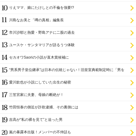
りえママ、娘にたけしとの不倫を強要!?
川島なお美と「噂の真相」編集長
市川沙耶と熱愛・野島アナに二股の過去
ユースケ・サンタマリアが語るうつ体験
セカオワSaoriの小説が直木賞候補に
“男系男子皇位継承”は日本の伝統じゃない！旧皇室典範制定時に「男を
尊び女を卑む」と
愛川欽也が小説にしていた出生の秘密
三笠宮家に夫妻、母娘の断絶が！
竹田恒泰の側近が詐欺逮捕、その裏側には
吉高が“私の裸を見て”と迫った男
嵐の暴露本出版！メンバーの不仲話も