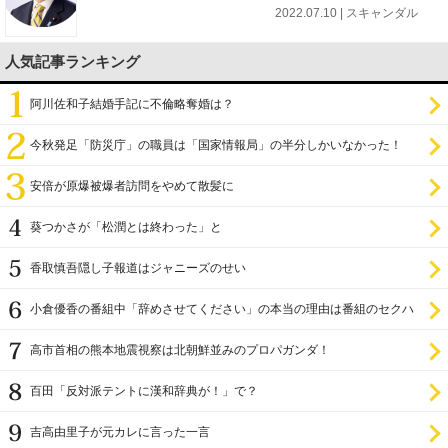
2022.07.10 | スキャンダル
人気記事ランキング
阿川佐和子結婚手記に不倫略奪婚は？
今秋発足「防災庁」の職員は「国家情報局」の半分しかいなかった！
安倍が原爆被爆者訪問をやめて散髪に
葵つかさが「松潤とは終わった」と
香取慎吾隠し子報道はジャニーズのせい
小倉優香の番組中「辞めさせてください」の本当の理由は番組のセクハ
ラ
高市首相の熊本地震視察は北朝鮮並みのプロパガンダ！
百田「反対派テントに漢和辞典が！」で？
吉高由里子が元カレに言った一言