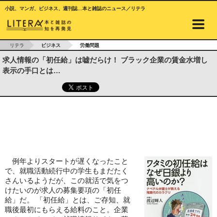
小説、マンガ、ビジネス、週刊誌…本と雑誌のニュース／リテラ
リテラ
ビジネス
労働問題
求人情報の「初任給」は嘘だらけ！ ブラック企業の賃金水増し
表示の手口とは…
例年よりスタートが遅くなったこと
で、就職活動続行中の学生もまだたく
さんいるようだが、この就活で気をつ
けたいのが求人の募集要項の「初任
給」だ。 「初任給」とは、ご存知、就
職後最初にもらえる給料のこと。企業