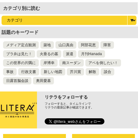
カテゴリ別に読む
話題のキーワード
メディア定点観測
築地
山口真由
阿部花恵
障害
ブラ弁は見た！
火垂るの墓
派遣
月刊Hanada
この世界の片隅に
岸博幸
南スーダン
アベを倒したい！
事故
行政文書
新しい地図
芥川賞
解散
談合
日露首脳会談
奥田愛基
リテラをフォローする
フォローすると、タイムラインで
リテラの最新記事が確認できます。