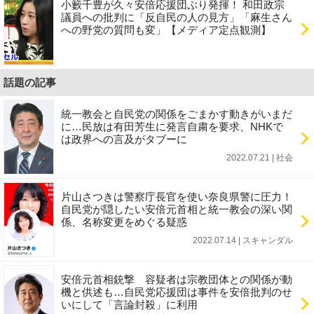
小籔千豊が久々安倍応援団ぶり発揮！ 和田政宗
議員への批判に「反自民の人の見方」「麻生さん
への野党の質問も変」【メディア定点観測】
話題の記事
統一教会と自民党の関係をごまかす動きがいまだ
に…民放は有田芳生に発言自粛を要求、NHKで
は政界への言及がタブーに
2022.07.21 | 社会
片山さつきは警察庁長官を使い奈良県警に圧力！
自民党が隠したい安倍元首相と統一教会の深い関
係、名称変更をめぐる疑惑
2022.07.14 | スキャンダル
安倍元首相銃撃 容疑者は宗教団体との関係が動
機と供述も…自民党応援団は事件を安倍批判のせ
いにして「言論封殺」に利用