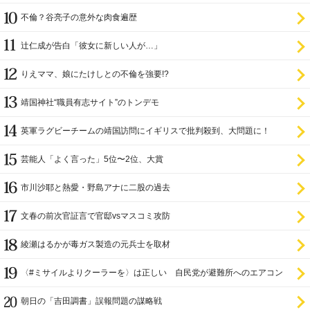
不倫？谷亮子の意外な肉食遍歴
辻仁成が告白「彼女に新しい人が…」
りえママ、娘にたけしとの不倫を強要!?
靖国神社“職員有志サイト”のトンデモ
英軍ラグビーチームの靖国訪問にイギリスで批判殺到、大問題に！
芸能人「よく言った」5位〜2位、大賞
市川沙耶と熱愛・野島アナに二股の過去
文春の前次官証言で官邸vsマスコミ攻防
綾瀬はるかが毒ガス製造の元兵士を取材
〈#ミサイルよりクーラーを〉は正しい 自民党が避難所へのエアコン
設置を遅らせてきた
朝日の「吉田調書」誤報問題の謀略戦