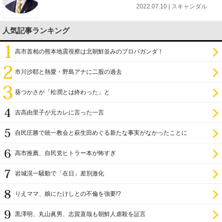
2022.07.10 | スキャンダル
人気記事ランキング
高市首相の熊本地震視察は北朝鮮並みのプロパガンダ！
市川沙耶と熱愛・野島アナに二股の過去
葵つかさが「松潤とは終わった」と
吉高由里子が元カレに言った一言
自民圧勝で統一教会と萩生田めぐる新たな事実がなかったことに
高市推薦、自民党ヒトラー本が怖すぎ
岩城滉一騒動で「在日」差別激化
りえママ、娘にたけしとの不倫を強要!?
黒澤明、丸山眞男、志賀直哉も朝鮮人虐殺を証言