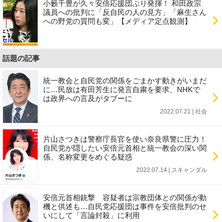
小籔千豊が久々安倍応援団ぶり発揮！ 和田政宗
議員への批判に「反自民の人の見方」「麻生さん
への野党の質問も変」【メディア定点観測】
話題の記事
統一教会と自民党の関係をごまかす動きがいまだ
に…民放は有田芳生に発言自粛を要求、NHKで
は政界への言及がタブーに
2022.07.21 | 社会
片山さつきは警察庁長官を使い奈良県警に圧力！
自民党が隠したい安倍元首相と統一教会の深い関
係、名称変更をめぐる疑惑
2022.07.14 | スキャンダル
安倍元首相銃撃 容疑者は宗教団体との関係が動
機と供述も…自民党応援団は事件を安倍批判のせ
いにして「言論封殺」に利用