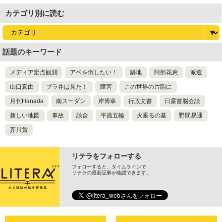
カテゴリ別に読む
話題のキーワード
メディア定点観測
アベを倒したい！
築地
阿部花恵
派遣
山口真由
ブラ弁は見た！
障害
この世界の片隅に
月刊Hanada
南スーダン
岸博幸
行政文書
日露首脳会談
新しい地図
事故
談合
平昌五輪
火垂るの墓
野間易通
芥川賞
リテラをフォローする
フォローすると、タイムラインで
リテラの最新記事が確認できます。