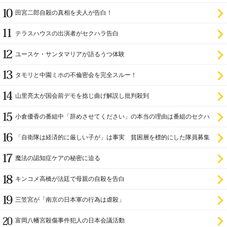
田宮二郎自殺の真相を夫人が告白！
テラスハウスの出演者がセクハラ告白
ユースケ・サンタマリアが語るうつ体験
タモリと中園ミホの不倫密会を完全スルー！
山里亮太が国会前デモを捻じ曲げ解説し批判殺到
小倉優香の番組中「辞めさせてください」の本当の理由は番組のセクハ
ラ
「自衛隊は経済的に厳しい子が」は事実 貧困層を標的にした隊員募集
魔法の認知症ケアの秘密に迫る
キンコメ高橋が法廷で母親の自殺を告白
三笠宮が「南京の日本軍の行為は虐殺」
富岡八幡宮殺傷事件犯人の日本会議活動