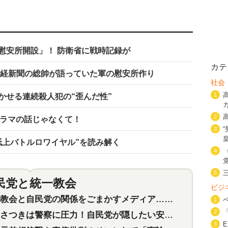
慰安所開設」！ 防衛省に戦時記録が
カテ
産経新聞の総帥が語っていた軍の慰安所作り
社会
1
かせる連続殺人犯の“歪んだ性”
2
ドラマの話じゃなくて！
3
紙上バトルロワイヤル”を読み解く
4
5
民党と統一教会
特集
2
ビジ
会と自民党の関係をごまかすメディア…民放は有田芳生に発言自粛を要求
1
2
つきは警察に圧力！自民党が隠したい安倍元首相と統一教会の深い関係
3