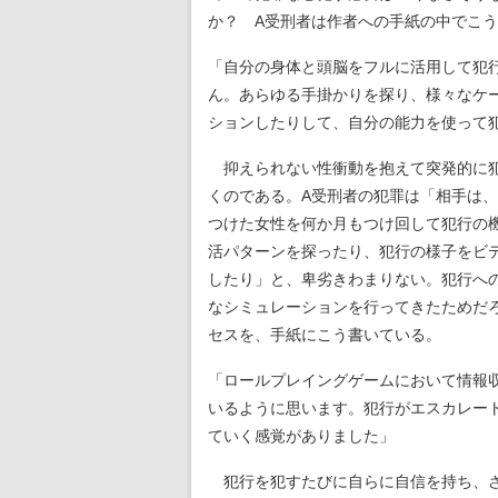
か？ A受刑者は作者への手紙の中でこ
「自分の身体と頭脳をフルに活用して犯
ん。あらゆる手掛かりを探り、様々なケ
ションしたりして、自分の能力を使って
抑えられない性衝動を抱えて突発的に犯
くのである。A受刑者の犯罪は「相手は
つけた女性を何か月もつけ回して犯行の
活パターンを探ったり、犯行の様子をビ
したり」と、卑劣きわまりない。犯行へ
なシミュレーションを行ってきたためだ
セスを、手紙にこう書いている。
「ロールプレイングゲームにおいて情報
いるように思います。犯行がエスカレート
ていく感覚がありました」
犯行を犯すたびに自らに自信を持ち、さ