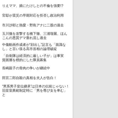
12
りえママ、娘にたけしとの不倫を強要!?
13
官邸が震災の早期対応を拒否し政治利用
14
市川沙耶と熱愛・野島アナに二股の過去
玉川徹を攻撃する橋下徹、三浦瑠麗、ほん
15
こんの悪質デマ垂れ流し過去
中傷動画作成者が“顔出し”証言も「面識な
16
し」と言い張る高市首相の論理破綻
「自衛隊は経済的に厳しい子が」は事実
17
貧困層を標的にした隊員募集
18
長嶋親子の骨肉の争いが継続中
19
田宮二郎自殺の真相を夫人が告白！
“男系男子皇位継承”は日本の伝統じゃない！
20
旧皇室典範制定時に「男を尊び女を卑む」
と