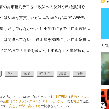
5
山里亮太が『DayDay.』で国会前の高市批判デモを「政策への反対や政権批判でない」と捻じ曲げ解説 デモ参加者から批判殺到
安倍晋三元首相の命日で高市首相は功績を賞賛したが……功績とは“真逆”の安倍元首相のトンデモ発言を振り返る
自衛隊リクルートは貧困層狙い撃ちだけではなかった！ 小学生にまで「自衛官勧誘」目的のパンフレット作成
「自衛隊は経済的に厳しい子が」は間違ってない！ 貧困層を標的にした自衛隊員募集、やす子、山上被告も…日本でも進む“経済的徴兵制”
人気
高市首相がミュージックアワードに登壇で「音楽を政治利用するな」と非難殺到！ MAJの国策的本質を批判する声も
学生
家族
幻冬舎
職業
自殺
はどうなっているのか!?のページです。
LITERA
は
政治
・
マスコ
や
芸能（エンタメ)
・
スキャンダル
・
カルチャー
など
社会
で話題
です。
妄想
、
欲望
、
高橋ユキ
の記事なら
リテラ
へ。