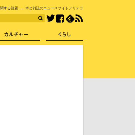
知を再発見
関する話題……本と雑誌のニュースサイト／リテラ
Facebook
feedly
RSS
Twitter
ス
社会
カルチャー
くらし