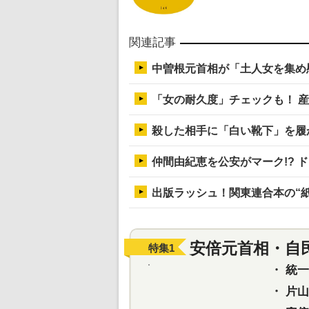
関連記事
中曽根元首相が「土人女を集め
「女の耐久度」チェックも！ 
殺した相手に「白い靴下」を履
仲間由紀恵を公安がマーク!? 
出版ラッシュ！関東連合本の“
安倍元首相・自
特集
1
・
統一教
・
片山さ