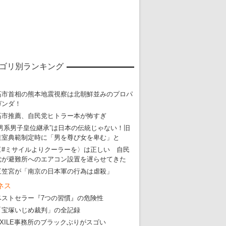
ゴリ別ランキング
高市首相の熊本地震視察は北朝鮮並みのプロパ
ガンダ！
高市推薦、自民党ヒトラー本が怖すぎ
“男系男子皇位継承”は日本の伝統じゃない！旧
皇室典範制定時に「男を尊び女を卑む」と
〈#ミサイルよりクーラーを〉は正しい 自民
党が避難所へのエアコン設置を遅らせてきた
三笠宮が「南京の日本軍の行為は虐殺」
東京五輪強行開催特別企画 大ウソだら
ネス
・
五輪入場行進にすぎやまこういちの曲、杉田水脈のLGB
ベストセラー『7つの習慣』の危険性
「宝塚いじめ裁判」の全記録
・
大ウソだらけの東京五輪！ 安倍・菅・森はどんな嘘を
EXILE事務所のブラックぶりがスゴい