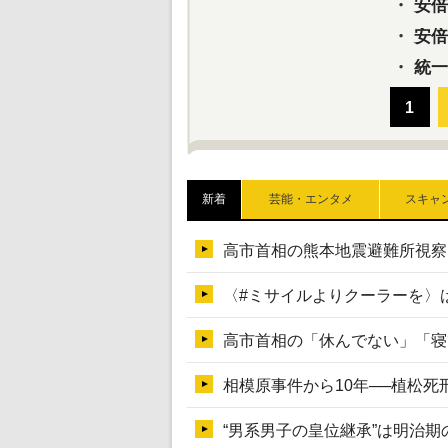
・
安倍元
・
安倍晋
・
統一
新着
芸能・エンタメ
スキャ