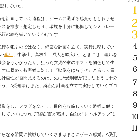
う記していた。
行を計画していく過程は、ゲームに通ずる感覚かもしれませ
ースを推察・想定したり、環境を十分に把握してシミュレー
犯行の絵を描いていくわけです」
行を犯すのではなく、綿密な計画を立て、実行に移してい
、小
学生
、中学生、高校生、成人と幅広い。ときには、狙いを
機会をうかがったり、狙った女児の家のポストを物色して生
デオに収めて被害者に対して『映像をばらすぞ』と言って脅
の計画性が垣間見えるのは、先にA受刑者が記したように十分
ろう。A受刑者はまた、綿密な計画を立てて実行していくプロ
収集をし、フラグを立てて、目的を攻略していく過程に似て
していくにつれて“経験値”が増え、自分が“レベルアップ”し
らなる難関に挑戦していくさまはまさにゲーム感覚。A受刑