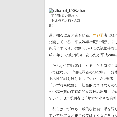
『性犯罪者の頭の中』
（鈴木伸元／幻冬舎新
書）
道、強姦に及ぶ者もいる。
性犯罪
者は様
公開している「平成24年の犯罪情勢」によ
件増えており、強制わいせつの認知件数は7
成23年まで減少傾向にあったが平成24
そんな性犯罪者は、やることも気持ち悪
うではない。『性犯罪者の頭の中』（鈴
上の性犯罪を繰り返していた」A受刑者、
「いずれも結婚し、社会的にそれなりの
の中高一貫の某有名私立高校の出身」で
ていた。B元受刑者は「地方で小さな会
彼らはいずれも一般的な社会生活を送り
ていて犯罪など犯す必要は全くなさそう