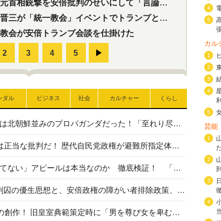
首相銃撃を安倍批判のせいにして「言論封殺」に利用する自民党応援団
4
三が「統一教会」イベントでトランプと演説！同性婚や夫婦別姓を攻撃
5
教会が安倍トランプ会談を仕掛けた
カル
1
2
3
4
ンダル
ビジネス
社会
カルチャー
くらし
5
高市首相の熊本地震避難所視察は北朝鮮並みのプロパガンダだった！「至れり尽くせり」の選ばれた避難所の一方で実態は…
芸能
1
〈#ミサイルよりクーラーを〉は正当な批判だ！ 歴代自民党政権が避難所指定体育館へのエアコン設置を遅らせてきた客観的事実
2
高市首相の「休んでない」「寝てない」アピールは本当なのか 徹底検証！ 「資料読み込み」「アイロンがけ」も矛盾だらけ…
3
相模原事件から10年──植松死刑囚の優生思想と、安倍政権の障がい者排除政策、右派勢力の差別主義との関係を改めて問う
4
“男系男子の皇位継承”は明治期の創作！ 旧皇室典範策定時に「男を尊び女を卑むの慣習、人民の脳髄」とトンデモ論で女性天皇を否定