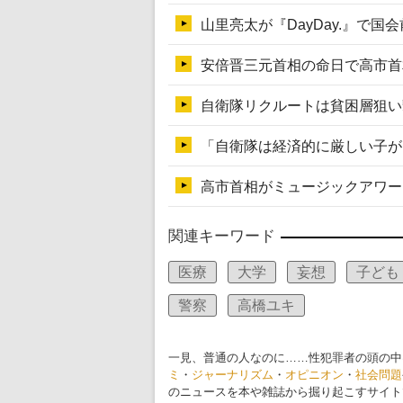
関連キーワード
医療
大学
妄想
子ども
警察
高橋ユキ
一見、普通の人なのに……性犯罪者の頭の中
ミ
・
ジャーナリズム
・
オピニオン
・
社会問題
のニュースを本や雑誌から掘り起こすサイト