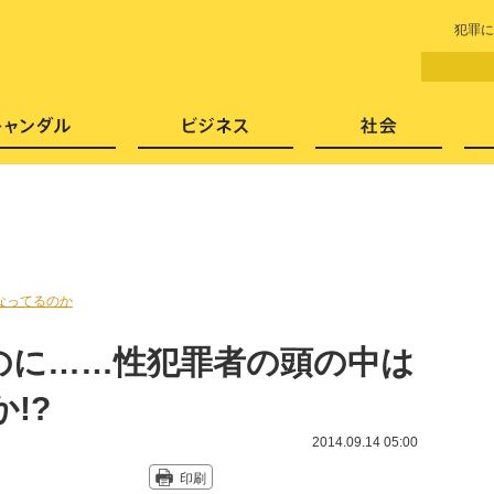
LITERA／リテラ 本と雑誌の
犯罪に
芸能・エンタメ
スキャンダル
ビジネ
なってるのか
のに……性犯罪者の頭の中は
!?
2014.09.14 05:00
印刷