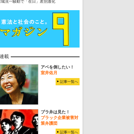
岩城滉一騒動で「在日」差別激化
連載
アベを倒したい！
室井佑月
記事一覧へ
ブラ弁は見た！
ブラック企業被害対
策弁護団
記事一覧へ