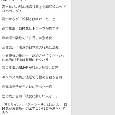
高市首相の熊本地震視察は北朝鮮並みのプ
1
ロパガンダ！
2
葵つかさが「松潤とは終わった」と
3
高市推薦、自民党ヒトラー本が怖すぎ
4
岩城滉一騒動で「在日」差別激化
5
三笠宮が「南京の日本軍の行為は虐殺」
小倉優香の番組中「辞めさせてください」
6
の本当の理由は番組のセクハラ
7
震災支援のSMAPが熊本大地震に沈黙
8
キンコメ高橋が法廷で母親の自殺を告白
9
吉高由里子が元カレに言った一言
10
辻仁成が告白「彼女に新しい人が…」
〈#ミサイルよりクーラーを〉は正しい 自
11
民党が避難所へのエアコン設置を遅らせて
きた