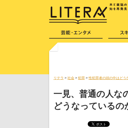
リテラ
>
社会
>
犯罪
>
性犯罪者の頭の中はどう
一見、普通の人な
どうなっているのか