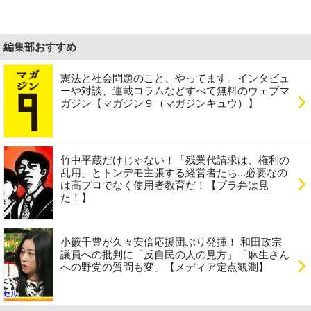
編集部おすすめ
憲法と社会問題のこと、やってます。インタビュ
ーや対談、連載コラムなどすべて無料のウェブマ
ガジン【マガジン９（マガジンキュウ）】
竹中平蔵だけじゃない！「残業代請求は、権利の
乱用」とトンデモ主張する経営者たち...必要なの
は高プロでなく使用者教育だ！【ブラ弁は見
た！】
小籔千豊が久々安倍応援団ぶり発揮！ 和田政宗
議員への批判に「反自民の人の見方」「麻生さん
への野党の質問も変」【メディア定点観測】