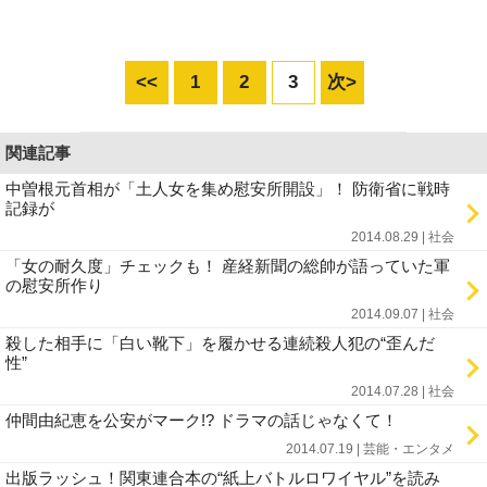
<<
1
2
3
次>
関連記事
中曽根元首相が「土人女を集め慰安所開設」！ 防衛省に戦時
記録が
2014.08.29 | 社会
「女の耐久度」チェックも！ 産経新聞の総帥が語っていた軍
の慰安所作り
2014.09.07 | 社会
殺した相手に「白い靴下」を履かせる連続殺人犯の“歪んだ
性”
2014.07.28 | 社会
仲間由紀恵を公安がマーク!? ドラマの話じゃなくて！
2014.07.19 | 芸能・エンタメ
出版ラッシュ！関東連合本の“紙上バトルロワイヤル”を読み