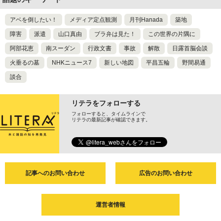
アベを倒したい！
メディア定点観測
月刊Hanada
築地
障害
派遣
山口真由
ブラ弁は見た！
この世界の片隅に
阿部花恵
南スーダン
行政文書
事故
解散
日露首脳会談
火垂るの墓
NHKニュース7
新しい地図
平昌五輪
野間易通
談合
リテラをフォローする
フォローすると、タイムラインで
リテラの最新記事が確認できます。
記事へのお問い合わせ
広告のお問い合わせ
運営者情報