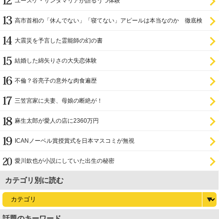
ユースケ・サンタマリアが語るうつ体験
高市首相の「休んでない」「寝てない」アピールは本当なのか 徹底検
証
大震災を予言した霊能師の幻の書
結婚した綿矢りさの大失恋体験
不倫？谷亮子の意外な肉食遍歴
三笠宮家に夫妻、母娘の断絶が！
麻生太郎が愛人の店に2360万円
ICANノーベル賞授賞式を日本マスコミが無視
愛川欽也が小説にしていた出生の秘密
カテゴリ別に読む
話題のキーワード