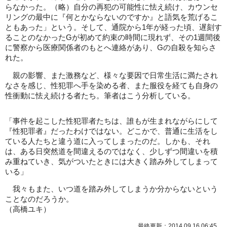
らなかった。（略）自分の再犯の可能性に怯え続け、カウンセ
リングの最中に『何とかならないのですか』と語気を荒げるこ
ともあった」という。そして、通院から1年が経った頃、遅刻す
ることのなかったGが初めて約束の時間に現れず、その1週間後
に警察から医療関係者のもとへ連絡があり、Gの自殺を知らさ
れた。
親の影響、また激務など、様々な要因で日常生活に満たされ
なさを感じ、性犯罪へ手を染める者、また服役を経ても自身の
性衝動に怯え続ける者たち。筆者はこう分析している。
「事件を起こした性犯罪者たちは、誰もが生まれながらにして
『性犯罪者』だったわけではない。どこかで、普通に生活をし
ている人たちと違う道に入ってしまったのだ。しかも、それ
は、ある日突然道を間違えるのではなく、少しずつ間違いを積
み重ねていき、気がついたときには大きく踏み外してしまって
いる」
我々もまた、いつ道を踏み外してしまうか分からないという
ことなのだろうか。
（高橋ユキ）
最終更新：2014.09.16 06:45