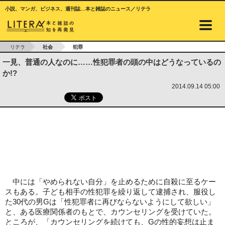
小説、マンガ、ビジネス、週刊誌…本と雑誌のニュース／リテラ
リテラ
社会
犯罪
一見、普通の人なのに……性犯罪者の頭の中はどうなっているの
か!?
2014.09.14 05:00
中には「やめられない自分」を止めるために自殺に至るケー
スもある。子ども相手の性犯罪を繰り返して逮捕され、服役し
た30代の男Gは「性犯罪者に再びならないようにして欲しい」
と、ある医療関係者のもとで、カウンセリングを受けていた。
ところが、「カウンセリングを続けても、Gの性的妄想は止ま