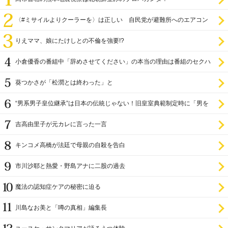
〈#ミサイルよりクーラーを〉は正しい 自民党が避難所へのエアコン
設置を遅らせてきた
りえママ、娘にたけしとの不倫を強要!?
小倉優香の番組中「辞めさせてください」の本当の理由は番組のセクハ
ラ
葵つかさが「松潤とは終わった」と
“男系男子皇位継承”は日本の伝統じゃない！旧皇室典範制定時に「男を
尊び女を卑む」と
吉高由里子が元カレに言った一言
キンコメ高橋が法廷で母親の自殺を告白
市川沙耶と熱愛・野島アナに二股の過去
魔法の認知症ケアの秘密に迫る
川島なお美と「噂の真相」編集長