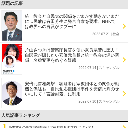
話題の記事
統一教会と自民党の関係をごまかす動きがいまだ
に…民放は有田芳生に発言自粛を要求、NHKで
は政界への言及がタブーに
2022.07.21 | 社会
片山さつきは警察庁長官を使い奈良県警に圧力！
自民党が隠したい安倍元首相と統一教会の深い関
係、名称変更をめぐる疑惑
2022.07.14 | スキャンダル
安倍元首相銃撃 容疑者は宗教団体との関係が動
機と供述も…自民党応援団は事件を安倍批判のせ
いにして「言論封殺」に利用
2022.07.10 | スキャンダル
人気記事ランキング
高市首相の熊本地震視察は北朝鮮並みのプロパガンダ！