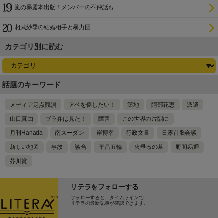
嵐の暴露本出版！メンバーの不仲話も
相武紗季の結婚相手と暴力団
カテゴリ別に読む
話題のキーワード
メディア定点観測
アベを倒したい！
築地
阿部花恵
派遣
山口真由
ブラ弁は見た！
障害
この世界の片隅に
月刊Hanada
南スーダン
岸博幸
行政文書
日露首脳会談
新しい地図
事故
談合
平昌五輪
火垂るの墓
野間易通
芥川賞
リテラをフォローする
フォローすると、タイムラインで
リテラの最新記事が確認できます。