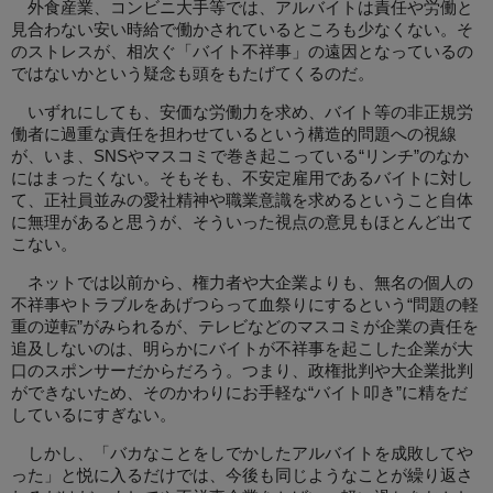
外食産業、コンビニ大手等では、アルバイトは責任や労働と
見合わない安い時給で働かされているところも少なくない。そ
のストレスが、相次ぐ「バイト不祥事」の遠因となっているの
ではないかという疑念も頭をもたげてくるのだ。
いずれにしても、安価な労働力を求め、バイト等の非正規労
働者に過重な責任を担わせているという構造的問題への視線
が、いま、SNSやマスコミで巻き起こっている“リンチ”のなか
にはまったくない。そもそも、不安定雇用であるバイトに対し
て、正社員並みの愛社精神や職業意識を求めるということ自体
に無理があると思うが、そういった視点の意見もほとんど出て
こない。
ネットでは以前から、権力者や大企業よりも、無名の個人の
不祥事やトラブルをあげつらって血祭りにするという“問題の軽
重の逆転”がみられるが、テレビなどのマスコミが企業の責任を
追及しないのは、明らかにバイトが不祥事を起こした企業が大
口のスポンサーだからだろう。つまり、政権批判や大企業批判
ができないため、そのかわりにお手軽な“バイト叩き”に精をだ
しているにすぎない。
しかし、「バカなことをしでかしたアルバイトを成敗してや
った」と悦に入るだけでは、今後も同じようなことが繰り返さ