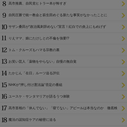
高市推薦、自民党ヒトラー本が怖すぎ
自民圧勝で統一教会と萩生田めぐる新たな事実がなかったことに
サザン桑田が“政治風刺辞めない”宣言！紅白での炎上にもめげず
りえママ、娘にたけしとの不倫を強要!?
トム・クルーズもハマる宗教の裏
お笑い芸人「薬物をやらない」自慢の無自覚
たかじん「在日」ルーツ迫る評伝
NHKが“押し付け憲法論”否定の番組
ユースケ・サンタマリアが語るうつ体験
高市首相の「休んでない」「寝てない」アピールは本当なのか 徹底検
証
魔法の認知症ケアの秘密に迫る