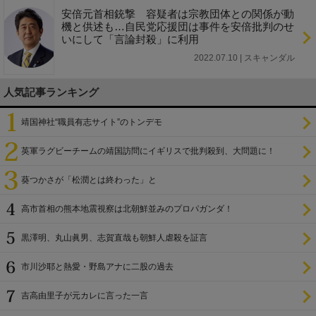
安倍元首相銃撃 容疑者は宗教団体との関係が動
機と供述も…自民党応援団は事件を安倍批判のせ
いにして「言論封殺」に利用
2022.07.10 | スキャンダル
人気記事ランキング
靖国神社“職員有志サイト”のトンデモ
英軍ラグビーチームの靖国訪問にイギリスで批判殺到、大問題に！
葵つかさが「松潤とは終わった」と
高市首相の熊本地震視察は北朝鮮並みのプロパガンダ！
黒澤明、丸山眞男、志賀直哉も朝鮮人虐殺を証言
市川沙耶と熱愛・野島アナに二股の過去
吉高由里子が元カレに言った一言