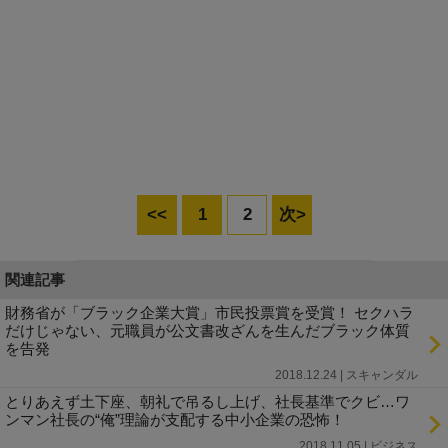
<<
1
2
次>
関連記事
財務省が「ブラック企業大賞」市民投票賞を受賞！ セクハラ
だけじゃない、元職員が公文書改ざんを生んだブラック体質
を告発
2018.12.24 | スキャンダル
とりあえず土下座、朝礼で吊るし上げ、社長基準でクビ…ワ
ンマン社長の“俺”理論が支配する中小企業の恐怖！
2018.11.05 | ビジネス