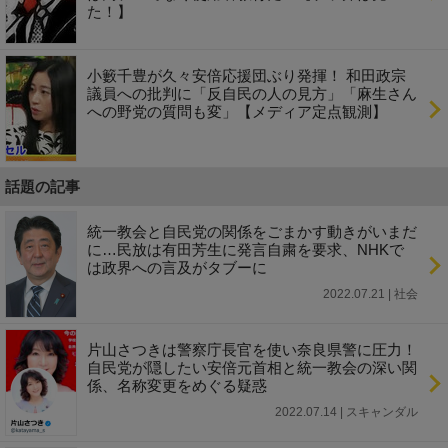
た！】
小籔千豊が久々安倍応援団ぶり発揮！ 和田政宗
議員への批判に「反自民の人の見方」「麻生さん
への野党の質問も変」【メディア定点観測】
話題の記事
統一教会と自民党の関係をごまかす動きがいまだ
に…民放は有田芳生に発言自粛を要求、NHKで
は政界への言及がタブーに
2022.07.21 | 社会
片山さつきは警察庁長官を使い奈良県警に圧力！
自民党が隠したい安倍元首相と統一教会の深い関
係、名称変更をめぐる疑惑
2022.07.14 | スキャンダル