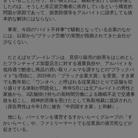
きていることだろう。言い換えれば、騒動を受けて信頼を落と
したのは、そうした非正規労働者に依存しているという構造的
問題が原因であって、損害賠償等をアルバイトに請求しても抜
本的な解決にはならない。
事実、今回の“バイト不祥事”で騒動となっている企業のなか
には、以前から“ブラック労働”の実態が指摘されてきた会社が
少なくない。
たとえばセブン-イレブンは、見切り販売の妨害をはじめとし
たフランチャイズ加盟店主に対する過重負担や、アルバイトを
低待遇で酷使し商品の買い取りノルマを課すなどの“ブラックバ
イト”を理由に、2015年の「ブラック企業大賞」を受賞。すき家
でも数年前に「ワンオペ」と呼ばれる従業員ひとりで店舗を切
り盛りする体制が問題化し、昨年5月には元アルバイトの男性と
家族から、3店舗掛け持ちの長時間労働による睡眠不足で交通事
故を起こし、精神的苦痛を受けたとして鳥取地裁に提訴された
（原告男性は今年1月に被告「中四国すき家」と和解）。
他にも、バーミヤンを運営するすかいらーくグループの「す
かいらーく」や、ファミリーマートでも従業員の過労死などが
起きている。