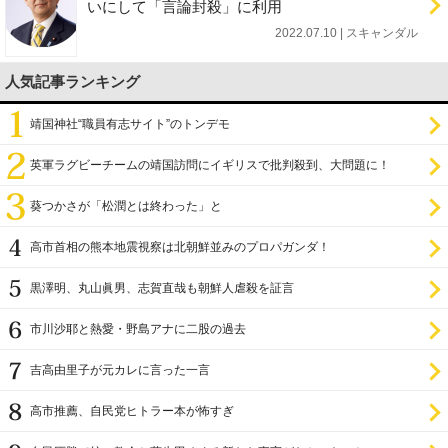
いにして「言論封殺」に利用
2022.07.10 | スキャンダル
人気記事ランキング
靖国神社“職員有志サイト”のトンデモ
英軍ラグビーチームの靖国訪問にイギリスで批判殺到、大問題に！
葵つかさが「松潤とは終わった」と
高市首相の熊本地震視察は北朝鮮並みのプロパガンダ！
黒澤明、丸山眞男、志賀直哉も朝鮮人虐殺を証言
市川沙耶と熱愛・野島アナに二股の過去
吉高由里子が元カレに言った一言
高市推薦、自民党ヒトラー本が怖すぎ