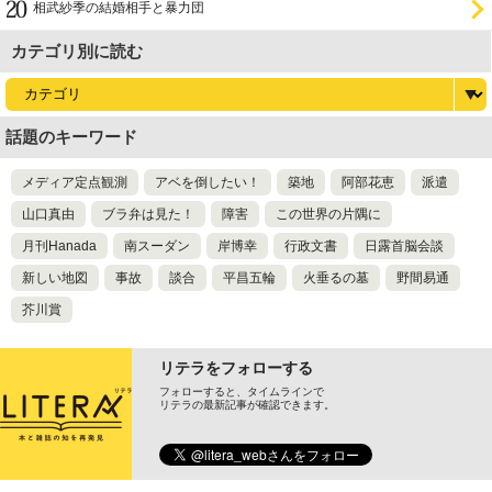
相武紗季の結婚相手と暴力団
カテゴリ別に読む
話題のキーワード
メディア定点観測
アベを倒したい！
築地
阿部花恵
派遣
山口真由
ブラ弁は見た！
障害
この世界の片隅に
月刊Hanada
南スーダン
岸博幸
行政文書
日露首脳会談
新しい地図
事故
談合
平昌五輪
火垂るの墓
野間易通
芥川賞
リテラをフォローする
フォローすると、タイムラインで
リテラの最新記事が確認できます。