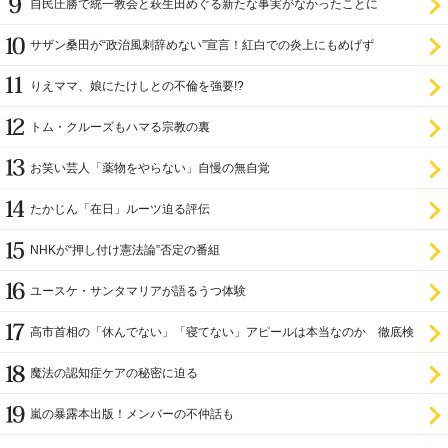
自民圧勝で統一教会と萩生田めぐる新たな事実がなかったことに
サザン桑田が“政治風刺辞めない”宣言！紅白での炎上にもめげず
りえママ、娘にたけしとの不倫を強要!?
トム・クルーズもハマる宗教の裏
お笑い芸人「薬物をやらない」自慢の無自覚
たかじん「在日」ルーツ迫る評伝
NHKが“押し付け憲法論”否定の番組
ユースケ・サンタマリアが語るうつ体験
高市首相の「休んでない」「寝てない」アピールは本当なのか 徹底検
証
魔法の認知症ケアの秘密に迫る
嵐の暴露本出版！メンバーの不仲話も