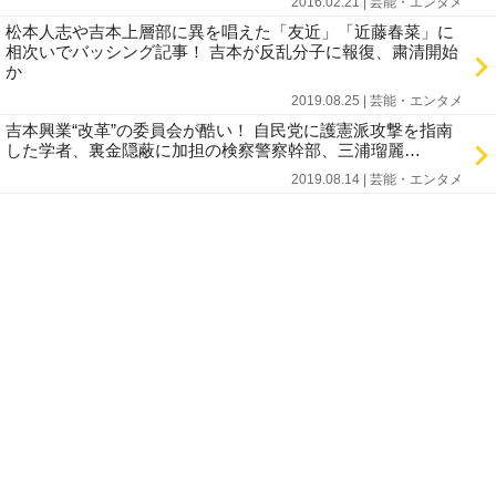
2016.02.21 | 芸能・エンタメ
松本人志や吉本上層部に異を唱えた「友近」「近藤春菜」に
相次いでバッシング記事！ 吉本が反乱分子に報復、粛清開始
か
2019.08.25 | 芸能・エンタメ
吉本興業“改革”の委員会が酷い！ 自民党に護憲派攻撃を指南
した学者、裏金隠蔽に加担の検察警察幹部、三浦瑠麗…
2019.08.14 | 芸能・エンタメ