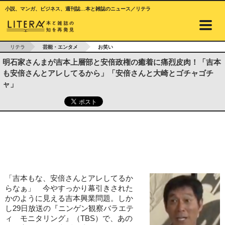
小説、マンガ、ビジネス、週刊誌…本と雑誌のニュース／リテラ
リテラ
芸能・エンタメ
お笑い
明石家さんまが吉本上層部と安倍政権の癒着に痛烈皮肉！「吉本
も安倍さんとアレしてるから」「安倍さんと大崎とゴチャゴチ
ャ」
「吉本もな、安倍さんとアレしてるか
らなぁ」 今やすっかり幕引きされた
かのように見える吉本興業問題。しか
し29日放送の『ニンゲン観察バラエテ
ィ モニタリング』（TBS）で、あの