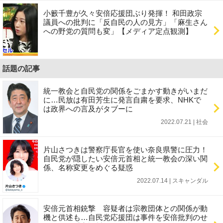
小籔千豊が久々安倍応援団ぶり発揮！ 和田政宗
議員への批判に「反自民の人の見方」「麻生さん
への野党の質問も変」【メディア定点観測】
話題の記事
統一教会と自民党の関係をごまかす動きがいまだ
に…民放は有田芳生に発言自粛を要求、NHKで
は政界への言及がタブーに
2022.07.21 | 社会
片山さつきは警察庁長官を使い奈良県警に圧力！
自民党が隠したい安倍元首相と統一教会の深い関
係、名称変更をめぐる疑惑
2022.07.14 | スキャンダル
安倍元首相銃撃 容疑者は宗教団体との関係が動
機と供述も…自民党応援団は事件を安倍批判のせ