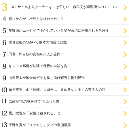
〈#ミサイルよりクーラーを〉は正しい 自民党が避難所へのエアコン
設置を遅らせてきた
葵つかさが「松潤とは終わった」と
星野源がエッセイで明かしていた音楽が政治に利用される危険性
震災支援のSMAPが熊本大地震に沈黙
田宮二郎自殺の真相を夫人が告白！
キンコメ高橋が法廷で母親の自殺を告白
山里亮太が国会前デモを捻じ曲げ解説し批判殺到
糸井重里、山下達郎、太田光…「責めるな」圧力の有名人の罪
吉高が“私の裸を見て”と迫った男
愛川欽也が「安倍に殺される」と
宇野常寛が『スッキリ』クビの裏側暴露