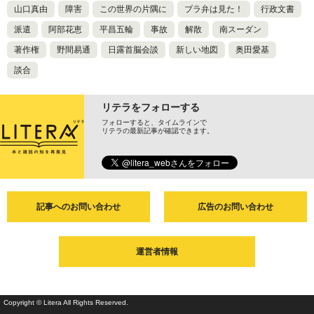
山口真由
障害
この世界の片隅に
ブラ弁は見た！
行政文書
派遣
阿部花恵
平昌五輪
事故
解散
南スーダン
著作権
野間易通
日露首脳会談
新しい地図
奥田愛基
談合
リテラをフォローする
フォローすると、タイムラインで
リテラの最新記事が確認できます。
記事へのお問い合わせ
広告のお問い合わせ
運営者情報
Copyright © Litera All Rights Reserved.