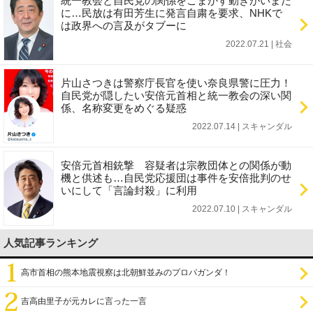
統一教会と自民党の関係をごまかす動きがいまだ
に…民放は有田芳生に発言自粛を要求、NHKで
は政界への言及がタブーに
2022.07.21 | 社会
片山さつきは警察庁長官を使い奈良県警に圧力！
自民党が隠したい安倍元首相と統一教会の深い関
係、名称変更をめぐる疑惑
2022.07.14 | スキャンダル
安倍元首相銃撃 容疑者は宗教団体との関係が動
機と供述も…自民党応援団は事件を安倍批判のせ
いにして「言論封殺」に利用
2022.07.10 | スキャンダル
人気記事ランキング
高市首相の熊本地震視察は北朝鮮並みのプロパガンダ！
吉高由里子が元カレに言った一言