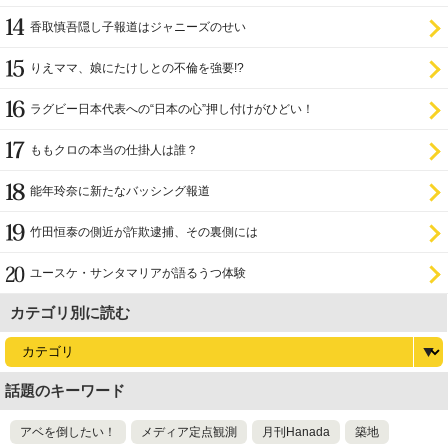
香取慎吾隠し子報道はジャニーズのせい
りえママ、娘にたけしとの不倫を強要!?
ラグビー日本代表への“日本の心”押し付けがひどい！
ももクロの本当の仕掛人は誰？
能年玲奈に新たなバッシング報道
竹田恒泰の側近が詐欺逮捕、その裏側には
ユースケ・サンタマリアが語るうつ体験
カテゴリ別に読む
話題のキーワード
アベを倒したい！
メディア定点観測
月刊Hanada
築地