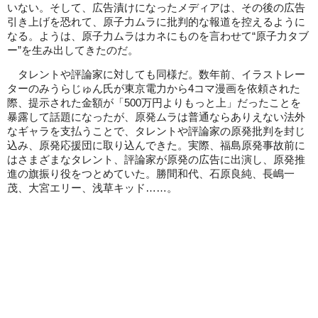
いない。そして、広告漬けになったメディアは、その後の広告
引き上げを恐れて、原子力ムラに批判的な報道を控えるように
なる。ようは、原子力ムラはカネにものを言わせて“原子力タブ
ー”を生み出してきたのだ。
タレントや評論家に対しても同様だ。数年前、イラストレー
ターのみうらじゅん氏が東京電力から4コマ漫画を依頼された
際、提示された金額が「500万円よりもっと上」だったことを
暴露して話題になったが、原発ムラは普通ならありえない法外
なギャラを支払うことで、タレントや評論家の原発批判を封じ
込み、原発応援団に取り込んできた。実際、福島原発事故前に
はさまざまなタレント、評論家が原発の広告に出演し、原発推
進の旗振り役をつとめていた。勝間和代、石原良純、長嶋一
茂、大宮エリー、浅草キッド……。