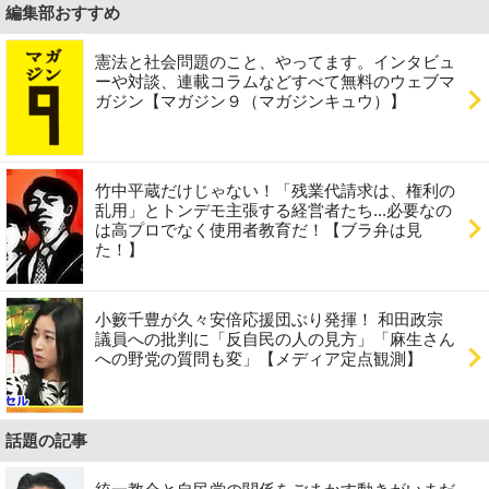
編集部おすすめ
憲法と社会問題のこと、やってます。インタビュ
ーや対談、連載コラムなどすべて無料のウェブマ
ガジン【マガジン９（マガジンキュウ）】
竹中平蔵だけじゃない！「残業代請求は、権利の
乱用」とトンデモ主張する経営者たち...必要なの
は高プロでなく使用者教育だ！【ブラ弁は見
た！】
小籔千豊が久々安倍応援団ぶり発揮！ 和田政宗
議員への批判に「反自民の人の見方」「麻生さん
への野党の質問も変」【メディア定点観測】
話題の記事