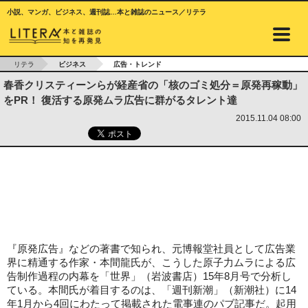
小説、マンガ、ビジネス、週刊誌…本と雑誌のニュース／リテラ
リテラ
ビジネス
広告・トレンド
春香クリスティーンらが経産省の「核のゴミ処分＝原発再稼動」
をPR！ 復活する原発ムラ広告に群がるタレント達
2015.11.04 08:00
『原発広告』などの著書で知られ、元博報堂社員として広告業
界に精通する作家・本間龍氏が、こうした原子力ムラによる広
告制作過程の内幕を「世界」（岩波書店）15年8月号で分析し
ている。本間氏が着目するのは、「週刊新潮」（新潮社）に14
年1月から4回にわたって掲載された電事連のパブ記事だ。起用