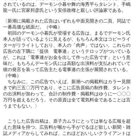
されているのは、デーモン小暮や舞の海秀平らタレント、手嶋
龍一氏に宮家邦彦氏という安倍政権と親しい評論家である。
〈新潮に掲載された広告はいずれも中面見開きの二頁、同誌で
一番高価な紙面だ。（中略）
初回のデーモン小暮氏が登場する広告は、まるでデーモン氏
本人が語っているように見えるが、もちろん本文はコピーライ
ターがリライトしており、本人の「肉声」ではない。これらの
広告の左下隅に「提供 電事連」というテロップがついている
が、これは「電事連がお金を出して作った広告です」という意
味だ。もちろんデーモン氏には高額な出演料が支払われていて
彼の発言を装って広告主たる電事連の主張が展開されている。
（中略）
ちなみに、この広告でいえば、新潮への掲載料はカラー見開
きで約三五〇万円であり、そこに広告原稿の制作費、タレント
の出演料が加わって、合計の制作費・掲載料はゆうに一〇〇〇
万円を超えるだろう。その原資は全て電気料金であることは言
うまでもない。〉
こうした広告出稿は、原子力ムラにとっては単なる広報を超
えた意味を持つ。広告料が喉から手がでるほど欲しい新聞・雑
誌メディアからしてみれば、これほどおいしいクライアントは