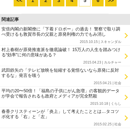
<<
1
2
3
4
5
6
>>
関連記事
安倍内閣の新閣僚に「下着ドロボー」の過去！ 警察で取り調
べ受けるも敦賀市長の父親と原発利権の力でもみ消し
2015.10.15 | スキャンダル
村上春樹が原発推進派を徹底論破！ 15万人の人生を踏みつけ
る“効率”に何の意味がある？
2015.04.23 | カルチャー
武田鉄矢の「テレビ放映を短縮する覚悟ないなら原発に反対
するな」発言を嗤う
2015.04.21 | 社会
平均の20〜50倍！「福島の子供にがん急増」の客観的データ
が学会で報告されるも政府とメディアが完全黙殺
2015.10.18 | くらし
春香クリスティーンが「炎上」して考えたこととは…タコツ
ボ化する「右」と「左」
2015.02.25 | 社会